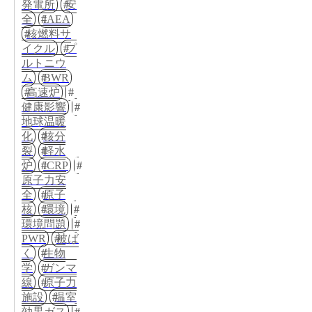
発電所
安
全
IAEA
核燃料サ
イクル
プ
ルトニウ
ム
BWR
高速炉
健康影響
地球温暖
化
核分
裂
軽水
炉
ICRP
原子力安
全
原子
核
環境
環境問題
PWR
被ば
く
生物
学
ガンマ
線
原子力
施設
温室
効果ガス