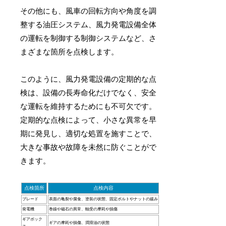
その他にも、風車の回転方向や角度を調
整する油圧システム、風力発電設備全体
の運転を制御する制御システムなど、さ
まざまな箇所を点検します。
このように、風力発電設備の定期的な点
検は、設備の長寿命化だけでなく、安全
な運転を維持するためにも不可欠です。
定期的な点検によって、小さな異常を早
期に発見し、適切な処置を施すことで、
大きな事故や故障を未然に防ぐことがで
きます。
点検箇所
点検内容
ブレード
表面の亀裂や腐食、塗装の状態、固定ボルトやナットの緩み
発電機
巻線や磁石の異常、軸受の摩耗や損傷
ギアボック
ギアの摩耗や損傷、潤滑油の状態