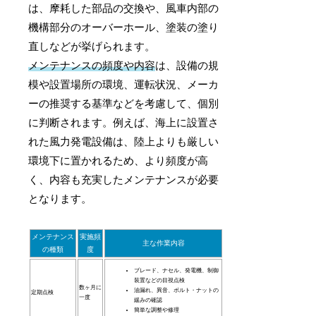
は、摩耗した部品の交換や、風車内部の
機構部分のオーバーホール、塗装の塗り
直しなどが挙げられます。
メンテナンスの頻度や内容
は、設備の規
模や設置場所の環境、運転状況、メーカ
ーの推奨する基準などを考慮して、個別
に判断されます。例えば、海上に設置さ
れた風力発電設備は、陸上よりも厳しい
環境下に置かれるため、より頻度が高
く、内容も充実したメンテナンスが必要
となります。
メンテナンス
実施頻
主な作業内容
の種類
度
ブレード、ナセル、発電機、制御
装置などの目視点検
数ヶ月に
油漏れ、異音、ボルト・ナットの
定期点検
一度
緩みの確認
簡単な調整や修理