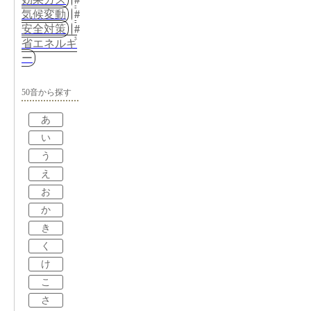
気候変動
安全対策
省エネルギ
ー
50音から探す
あ
い
う
え
お
か
き
く
け
こ
さ