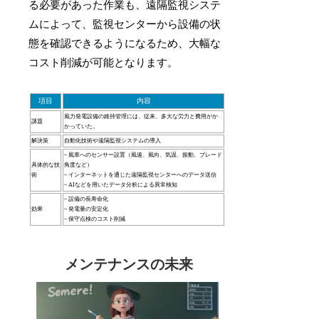
る必要があった作業も、遠隔監視システ
ムによって、監視センターから設備の状
態を確認できるようになるため、大幅な
コスト削減が可能となります。
項目
内容
風力発電設備の維持管理には、従来、多大な労力と費用がか
課題
かっていた。
解決策
自動化技術や遠隔監視システムの導入
– 風車へのセンサー設置（風速、風向、気温、振動、ブレード
具体的な技
角度など）
術
– インターネットを通じた遠隔監視センターへのデータ送信
– AIなどを用いたデータ分析による異常検知
– 設備の長寿命化
効果
– 発電量の安定化
– 保守点検のコスト削減
メンテナンスの未来