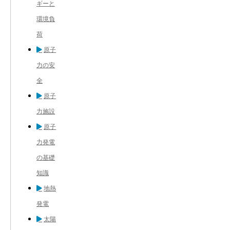
ギーと
環境負
荷
原子
力の安
全
原子
力施設
原子
力発電
の基礎
知識
地熱
発電
太陽