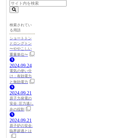
検索されてい
る用語
ショートトン
とロングトン
〜ややこしい
重量単位〜
2024.09.24
電気の使い分
け：有効電力
と無効電力
2024.09.21
原子力発電の
安全: 圧力逃し
弁の役割
2024.09.21
原子炉の安全:
臨界超過とは