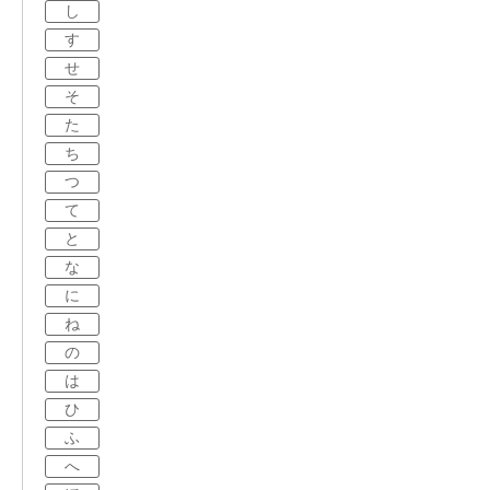
し
す
せ
そ
た
ち
つ
て
と
な
に
ね
の
は
ひ
ふ
へ