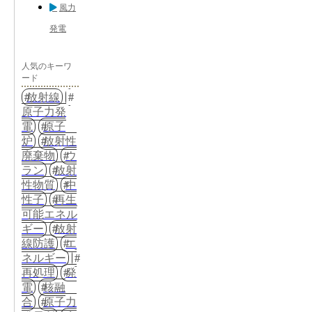
風力
発電
人気のキーワ
ード
放射線
原子力発
電
原子
炉
放射性
廃棄物
ウ
ラン
放射
性物質
中
性子
再生
可能エネル
ギー
放射
線防護
エ
ネルギー
再処理
発
電
核融
合
原子力