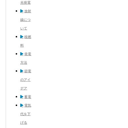
光発電
放射
線につ
いて
核燃
料
発電
方法
節電
のアイ
デア
蓄電
電気
代を下
げる