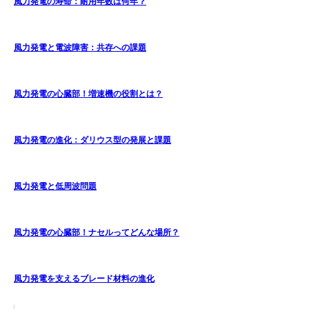
風力発電の寿命：耐用年数は何年？
風力発電と電波障害：共存への課題
風力発電の心臓部！増速機の役割とは？
風力発電の進化：ダリウス型の発展と課題
風力発電と低周波問題
風力発電の心臓部！ナセルってどんな場所？
風力発電を支えるブレード材料の進化