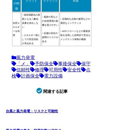
メリット
デメリット
対策
の特
徴
– 地球温暖化の原
– 風雨や雷など
因となる二酸化
– 定期的な点検や修理などの
の自然環境の影
自然エ
炭素を排出しな
適切なメンテナンス
響を受けやすい
ネルギ
い
ーを利
– AIやドローンなどの最新技
– 設備の劣化や
用
– エネルギー源と
術を活用した効率的で安全な
故障のリスクが
しての安定供給
メンテナンス体制の構築
ある
が見込める
風力発電
「メ」
予防保全
事後保全
保守
信頼性
修理
可用性
安全性
点
検
計画保全
電力設備
関連する記事
台風と風力発電：リスクと可能性