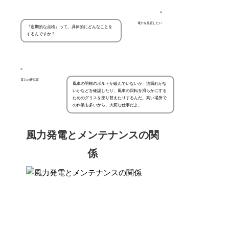
電力を見直したい
『定期的な点検』って、具体的にどんなことを
するんですか？
電力の研究家
風車の羽根のボルトが緩んでいないか、油漏れがな
いかなどを確認したり、風車の回転を滑らかにする
ためのグリスを塗り替えたりするんだ。高い場所で
の作業も多いから、大変な仕事だよ。
風力発電とメンテナンスの関
係