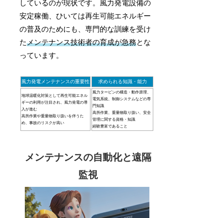
しているのが現状です。風力発電設備の
安定稼働、ひいては再生可能エネルギー
の普及のためにも、専門的な訓練を受け
た
メンテナンス技術者の育成が急務
とな
っています。
風力発電メンテナンスの重要性
求められる知識・能力
風力タービンの構造・動作原理、
地球温暖化対策として再生可能エネル
電気系統、制御システムなどの専
ギーの利用が注目され、風力発電の導
門知識
入が進む
高所作業、重量物取り扱い、安全
高所作業や重量物取り扱いを伴うた
管理に関する資格・知識
め、事故のリスクが高い
経験豊富であること
メンテナンスの自動化と遠隔
監視