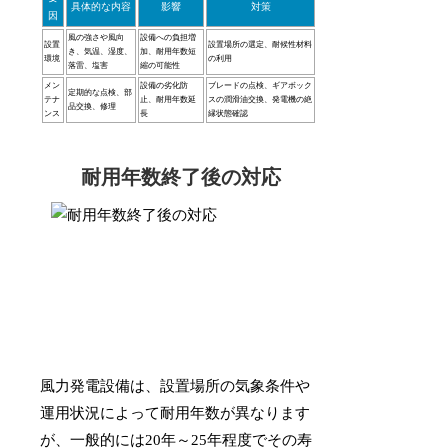
具体的な内容
影響
対策
因
風の強さや風向
設備への負担増
設置
設置場所の選定、耐候性材料
き、気温、湿度、
加、耐用年数短
環境
の利用
落雷、塩害
縮の可能性
メン
設備の劣化防
ブレードの点検、ギアボック
定期的な点検、部
テナ
止、耐用年数延
スの潤滑油交換、発電機の絶
品交換、修理
ンス
長
縁状態確認
耐用年数終了後の対応
風力発電設備は、設置場所の気象条件や
運用状況によって耐用年数が異なります
が、一般的には20年～25年程度でその寿