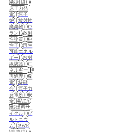
放射線
原子力発
電
原子
炉
放射性
廃棄物
ウ
ラン
放射
性物質
中
性子
再生
可能エネル
ギー
放射
線防護
エ
ネルギー
再処理
発
電
核融
合
原子力
発電所
安
全
IAEA
核燃料サ
イクル
プ
ルトニウ
ム
BWR
高速炉