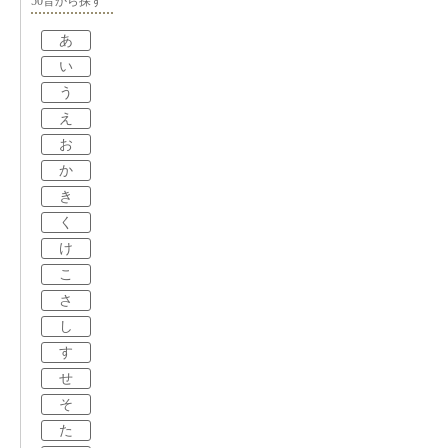
50音から探す
あ
い
う
え
お
か
き
く
け
こ
さ
し
す
せ
そ
た