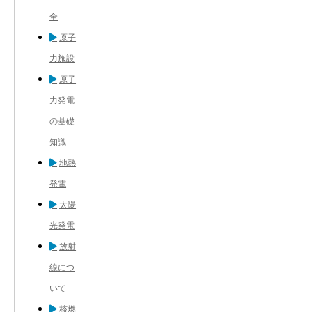
全
原子
力施設
原子
力発電
の基礎
知識
地熱
発電
太陽
光発電
放射
線につ
いて
核燃