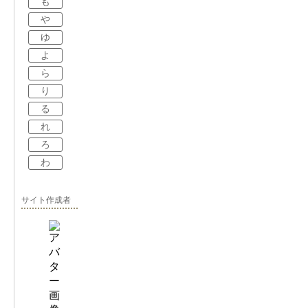
も
や
ゆ
よ
ら
り
る
れ
ろ
わ
サイト作成者