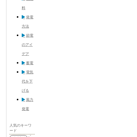
料
発電
方法
節電
のアイ
デア
蓄電
電気
代を下
げる
風力
発電
人気のキーワ
ード