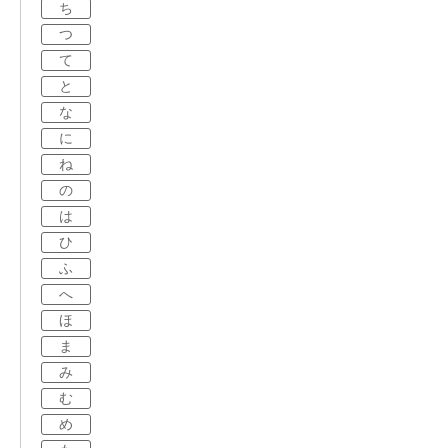
ち
つ
て
と
な
に
ね
の
は
ひ
ふ
へ
ほ
ま
み
む
め