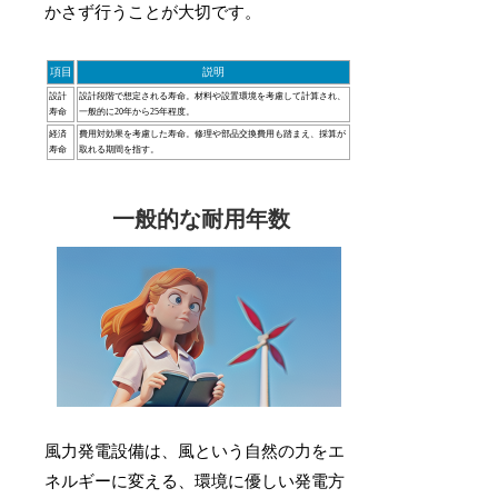
かさず行うことが大切です。
項目
説明
設計
設計段階で想定される寿命。材料や設置環境を考慮して計算され、
寿命
一般的に20年から25年程度。
経済
費用対効果を考慮した寿命。修理や部品交換費用も踏まえ、採算が
寿命
取れる期間を指す。
一般的な耐用年数
風力発電設備は、風という自然の力をエ
ネルギーに変える、環境に優しい発電方