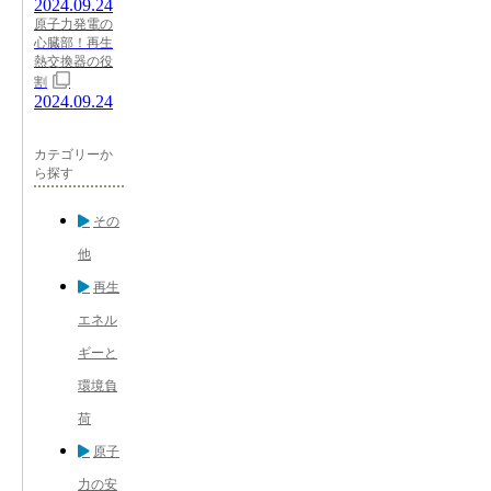
2024.09.24
原子力発電の
心臓部！再生
熱交換器の役
割
2024.09.24
カテゴリーか
ら探す
その
他
再生
エネル
ギーと
環境負
荷
原子
力の安