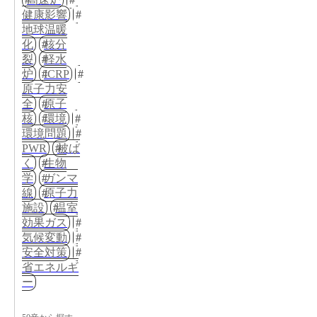
健康影響
地球温暖
化
核分
裂
軽水
炉
ICRP
原子力安
全
原子
核
環境
環境問題
PWR
被ば
く
生物
学
ガンマ
線
原子力
施設
温室
効果ガス
気候変動
安全対策
省エネルギ
ー