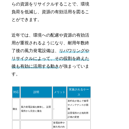
らの資源をリサイクルすることで、環境
負荷を低減し、資源の有効活用を図るこ
とができます。
近年では、環境への配慮や資源の有効活
用が重視されるようになり、耐用年数終
了後の風力発電設備は、
リパワリングや
リサイクルによって、その役割を終えた
後も有効に活用する動き
が強まっていま
す。
実施されるケー
対応
説明
メリット
ス
老朽化が進んで修理
やメンテナンスが困
風力発電設備を解体し、設置
撤去
–
難
場所から完全に撤去
設置場所の土地利用
計画の変更
発電効率や
耐久性の向