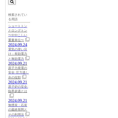
検索されてい
る用語
ショートトン
とロングトン
〜ややこしい
重量単位〜
2024.09.24
電気の使い分
け：有効電力
と無効電力
2024.09.21
原子力発電の
安全: 圧力逃し
弁の役割
2024.09.21
原子炉の安全:
臨界超過とは
2024.09.21
無煙炭：石炭
の最終形態と
その利用法