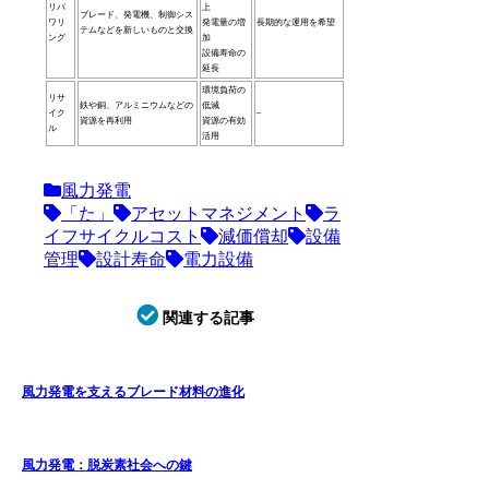
リパ
上
ブレード、発電機、制御シス
ワリ
発電量の増
長期的な運用を希望
テムなどを新しいものと交換
ング
加
設備寿命の
延長
環境負荷の
リサ
鉄や銅、アルミニウムなどの
低減
イク
–
資源を再利用
資源の有効
ル
活用
風力発電
「た」
アセットマネジメント
ラ
イフサイクルコスト
減価償却
設備
管理
設計寿命
電力設備
関連する記事
風力発電を支えるブレード材料の進化
風力発電：脱炭素社会への鍵