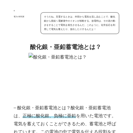
そうだね。充電するときは、外部から電気を流し込むことで、酸化
電力の研究家
銀から亜鉛へ電解液中のイオンが移動する。放電時は、その逆の動
きをすることで電気を発生させるんだ。このように、化学反応を利
用して電気を蓄えたり、放出したりするんだよ！
酸化銀・亜鉛蓄電池とは？
– 酸化銀・亜鉛蓄電池とは？酸化銀・亜鉛蓄電池
は、
正極に酸化銀、負極に亜鉛
を用いた電池です。
電気を蓄えておくことができるため、蓄電池と呼ば
れています。この電池の中で電気を伝える役割をす