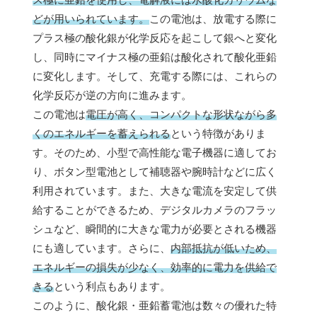
どが用いられています。
この電池は、放電する際に
プラス極の酸化銀が化学反応を起こして銀へと変化
し、同時にマイナス極の亜鉛は酸化されて酸化亜鉛
に変化します。そして、充電する際には、これらの
化学反応が逆の方向に進みます。
この電池は
電圧が高く、コンパクトな形状ながら多
くのエネルギーを蓄えられる
という特徴がありま
す。そのため、小型で高性能な電子機器に適してお
り、ボタン型電池として補聴器や腕時計などに広く
利用されています。また、大きな電流を安定して供
給することができるため、デジタルカメラのフラッ
シュなど、瞬間的に大きな電力が必要とされる機器
にも適しています。さらに、
内部抵抗が低いため、
エネルギーの損失が少なく、効率的に電力を供給で
きる
という利点もあります。
このように、酸化銀・亜鉛蓄電池は数々の優れた特