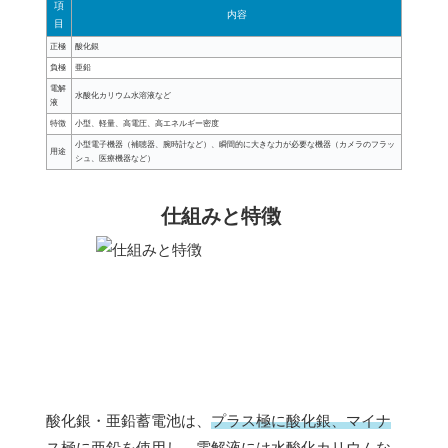
項
内容
目
正極
酸化銀
負極
亜鉛
電解
水酸化カリウム水溶液など
液
特徴
小型、軽量、高電圧、高エネルギー密度
小型電子機器（補聴器、腕時計など）、瞬間的に大きな力が必要な機器（カメラのフラッ
用途
シュ、医療機器など）
仕組みと特徴
酸化銀・亜鉛蓄電池は、
プラス極に酸化銀、マイナ
ス極に亜鉛を使用し、電解液には水酸化カリウムな