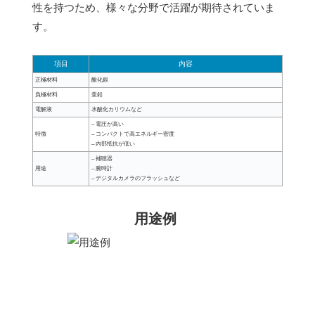
性を持つため、様々な分野で活躍が期待されていま
す。
項目
内容
正極材料
酸化銀
負極材料
亜鉛
電解液
水酸化カリウムなど
– 電圧が高い
特徴
– コンパクトで高エネルギー密度
– 内部抵抗が低い
– 補聴器
用途
– 腕時計
– デジタルカメラのフラッシュなど
用途例