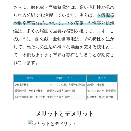
さらに、酸化銀・亜鉛蓄電池は、高い信頼性が求め
られる分野でも活躍しています。例えば、
医療機器
や航空宇宙分野において、その安定した性能と信頼
性
は、多くの場面で重要な役割を担っています。こ
のように、酸化銀・亜鉛蓄電池は、その特性を生か
して、私たちの生活の様々な場面を支える技術とし
て、今後もますます重要な存在となることが期待さ
れています。
用途
特徴・メリット
使用例
小型電子機器
コンパクト、軽量、長時間使用可能
腕時計、補聴器
瞬間的な電力が必要な機器
瞬間的な大電力供給が可能
デジタルカメラ、携帯電話
高い信頼性が求められる分野
安定した性能と信頼性
医療機器、航空宇宙分野
メリットとデメリット