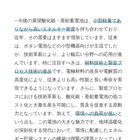
– 今後の展望酸化銀・亜鉛蓄電池は、
小型軽量であ
りながら高いエネルギー密度
を持ち合わせており、
近年、その需要はますます増加しています。従来
は、ボタン電池などの小型機器向けが主流でした
が、技術革新により、より幅広い分野への応用が進
んでいます。特に注目すべきは、
材料技術と製造プ
ロセス技術の進歩
です。電極材料の改良や電解質の
高度化により、従来よりも高い性能と長い寿命を実
現できるようになっています。さらに、製造プロセ
スにおける技術革新も、酸化銀・亜鉛蓄電池の低コ
スト化と大量生産を可能にし、普及を促進する原動
力となっています。加えて、
環境への負荷が低い
と
いう点も、この電池の大きな魅力です。地球温暖化
が深刻化する現代において、環境に配慮したエネル
ギー貯蔵システムの構築は喫緊の課題となっていま