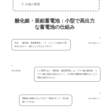
今後の展望
酸化銀・亜鉛蓄電池：小型で高出力
な蓄電池の仕組み
先生、「酸化銀・亜鉛蓄電池」って、どういう仕組みで電
電力を見直したい
気をためたり、放出したりするんですか？
いい質問だね！「酸化銀・亜鉛蓄電池」は、プラス極に酸化銀、マ
電力の研究家
イナス極に亜鉛が使われていて、その間を電解液が移動することで
電気が発生するんだ。
電解液が移動するんですか？ 電池の中って、何か複
電力を見直したい
雑そうですね…