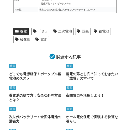
– 再生可能エネルギーシステム
将来性
将来の私たちの生活に欠かせないキーデバイスの一つ
蓄電
「さ」
二次電池
亜鉛
蓄電池
酸化銀
電池
関連する記事
蓄電
蓄電
どこでも電源確保！ポータブル蓄
蓄電の落とし穴？知っておきたい
電池のススメ
「放電」のすべて
蓄電
蓄電
蓄電池の捨て方：安全な処理方法
夜間電力を活用しよう！
とは？
蓄電
蓄電
次世代バッテリー：全固体電池の
オール電化住宅で実現する快適な
潜在力
暮らし