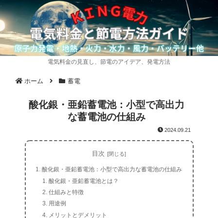
電気料金の見直し、節電のアイデア、発電方法
ホーム
蓄電
酸化銀・亜鉛蓄電池：小型で高出力
な蓄電池の仕組み
2024.09.21
目次
酸化銀・亜鉛蓄電池：小型で高出力な蓄電池の仕組み
酸化銀・亜鉛蓄電池とは？
仕組みと特徴
用途例
メリットとデメリット