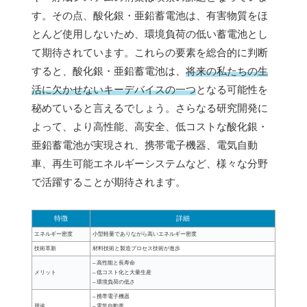
す。その点、酸化銀・亜鉛蓄電池は、有害物質をほ
とんど使用しないため、環境負荷の低い蓄電池とし
て期待されています。これらの要素を総合的に判断
すると、酸化銀・亜鉛蓄電池は、
将来の私たちの生
活に欠かせないキーデバイスの一つ
となる可能性を
秘めていると言えるでしょう。さらなる研究開発に
よって、より高性能、高安全、低コストな酸化銀・
亜鉛蓄電池が実現され、携帯電子機器、電気自動
車、再生可能エネルギーシステムなど、様々な分野
で活躍することが期待されます。
特徴
詳細
エネルギー密度
小型軽量でありながら高いエネルギー密度
技術革新
材料技術と製造プロセス技術が進歩
– 高性能と長寿命
メリット
– 低コスト化と大量生産
– 環境負荷の低さ
– 携帯電子機器
用途
– 電気自動車