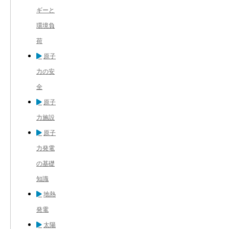
ギーと
環境負
荷
原子
力の安
全
原子
力施設
原子
力発電
の基礎
知識
地熱
発電
太陽