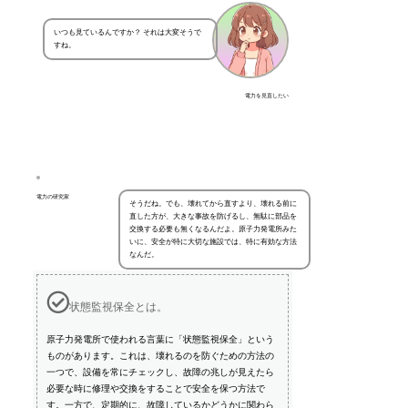
いつも見ているんですか？ それは大変そうで
すね。
電力を見直したい
電力の研究家
そうだね。でも、壊れてから直すより、壊れる前に
直した方が、大きな事故を防げるし、無駄に部品を
交換する必要も無くなるんだよ。原子力発電所みた
いに、安全が特に大切な施設では、特に有効な方法
なんだ。
状態監視保全とは。
原子力発電所で使われる言葉に「状態監視保全」という
ものがあります。これは、壊れるのを防ぐための方法の
一つで、設備を常にチェックし、故障の兆しが見えたら
必要な時に修理や交換をすることで安全を保つ方法で
す。一方で、定期的に、故障しているかどうかに関わら