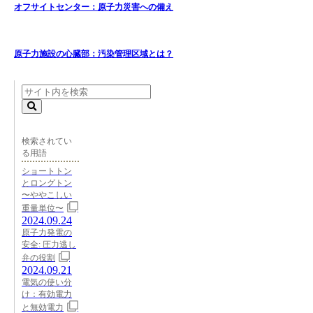
オフサイトセンター：原子力災害への備え
原子力施設の心臓部：汚染管理区域とは？
検索されてい
る用語
ショートトン
とロングトン
〜ややこしい
重量単位〜
2024.09.24
原子力発電の
安全: 圧力逃し
弁の役割
2024.09.21
電気の使い分
け：有効電力
と無効電力