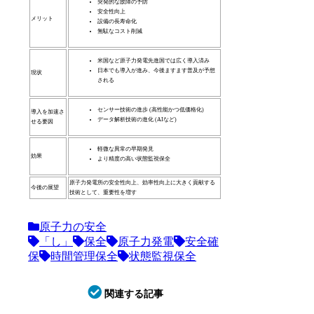
突発的な故障の予防
安全性向上
メリット
設備の長寿命化
無駄なコスト削減
米国など原子力発電先進国では広く導入済み
日本でも導入が進み、今後ますます普及が予想
現状
される
センサー技術の進歩 (高性能かつ低価格化)
導入を加速さ
データ解析技術の進化 (AIなど)
せる要因
軽微な異常の早期発見
効果
より精度の高い状態監視保全
原子力発電所の安全性向上、効率性向上に大きく貢献する
今後の展望
技術として、重要性を増す
原子力の安全
「し」
保全
原子力発電
安全確
保
時間管理保全
状態監視保全
関連する記事