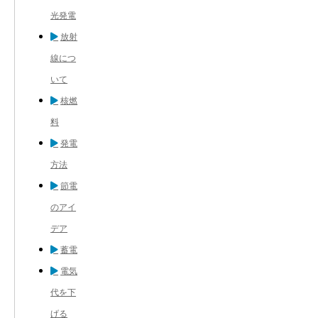
光発電
放射
線につ
いて
核燃
料
発電
方法
節電
のアイ
デア
蓄電
電気
代を下
げる