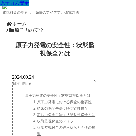
原子力の安全
原子力の安全
原子力の安全
原子力の安全
原子力の安全
原子力の安全
原子力の安全
原子力の安全
原子力の安全
電気料金の見直し、節電のアイデア、発電方法
ホーム
原子力の安全
原子力発電の安全性：状態監
視保全とは
2024.09.24
目次
原子力発電の安全性：状態監視保全とは
原子力発電における保全の重要性
従来の保全手法：時間管理保全
新しい保全手法：状態監視保全とは
状態監視保全のメリット
状態監視保全の導入状況と今後の展
望