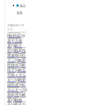
風力
発電
人気のキーワ
ード
放射線
原子力発
電
原子
炉
放射性
廃棄物
ウ
ラン
放射
性物質
中
性子
再生
可能エネル
ギー
放射
線防護
エ
ネルギー
再処理
発
電
核融
合
原子力