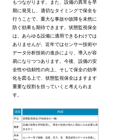
もつながります。また、設備の異常を早
期に発見し、適切なタイミングで保全を
行うことで、重大な事故や故障を未然に
防ぐ効果も期待できます。状態監視保全
は、あらゆる設備に適用できるわけでは
ありませんが、近年ではセンサー技術や
データ分析技術の進歩により、導入が容
易になりつつあります。今後、設備の安
全性や信頼性の向上、そして保全の効率
化を図る上で、状態監視保全はますます
重要な役割を担っていくと考えられま
す。
項目
内容
手法
状態監視保全(予知保全の一種)
設備の状態を常時監視し、異常の兆候が現れた場合にのみ必要な保
概要
全を行う
具体
センサー等で振動、温度、圧力、音、電流値等のデータを収集し、
的な