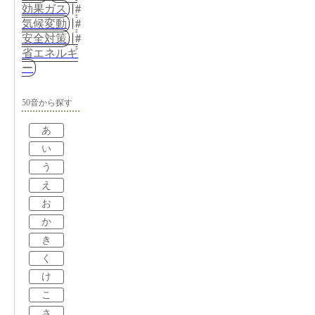
効果ガス
気候変動
安全対策
省エネルギ
ー
50音から探す
あ
い
う
え
お
か
き
く
け
こ
さ