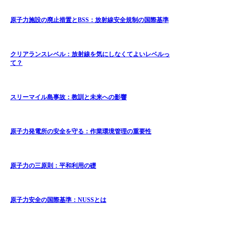
原子力施設の廃止措置とBSS：放射線安全規制の国際基準
クリアランスレベル：放射線を気にしなくてよいレベルっ
て？
スリーマイル島事故：教訓と未来への影響
原子力発電所の安全を守る：作業環境管理の重要性
原子力の三原則：平和利用の礎
原子力安全の国際基準：NUSSとは