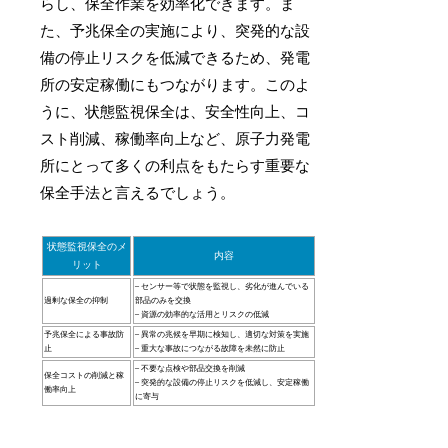
らし、保全作業を効率化できます。ま
た、予兆保全の実施により、突発的な設
備の停止リスクを低減できるため、発電
所の安定稼働にもつながります。このよ
うに、状態監視保全は、安全性向上、コ
スト削減、稼働率向上など、原子力発電
所にとって多くの利点をもたらす重要な
保全手法と言えるでしょう。
状態監視保全のメ
内容
リット
– センサー等で状態を監視し、劣化が進んでいる
過剰な保全の抑制
部品のみを交換
– 資源の効率的な活用とリスクの低減
予兆保全による事故防
– 異常の兆候を早期に検知し、適切な対策を実施
止
– 重大な事故につながる故障を未然に防止
– 不要な点検や部品交換を削減
保全コストの削減と稼
– 突発的な設備の停止リスクを低減し、安定稼働
働率向上
に寄与