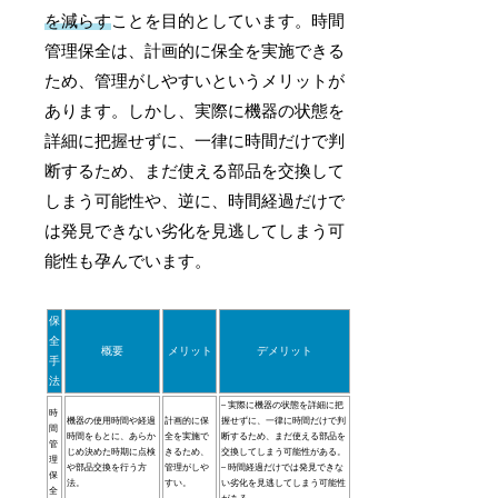
を減らす
ことを目的としています。時間
管理保全は、計画的に保全を実施できる
ため、管理がしやすいというメリットが
あります。しかし、実際に機器の状態を
詳細に把握せずに、一律に時間だけで判
断するため、まだ使える部品を交換して
しまう可能性や、逆に、時間経過だけで
は発見できない劣化を見逃してしまう可
能性も孕んでいます。
保
全
概要
メリット
デメリット
手
法
– 実際に機器の状態を詳細に把
時
機器の使用時間や経過
計画的に保
握せずに、一律に時間だけで判
間
時間をもとに、あらか
全を実施で
断するため、まだ使える部品を
管
じめ決めた時期に点検
きるため、
交換してしまう可能性がある。
理
や部品交換を行う方
管理がしや
– 時間経過だけでは発見できな
保
法。
すい。
い劣化を見逃してしまう可能性
全