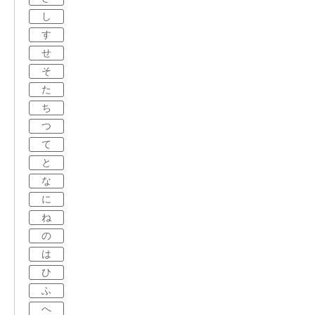
し
す
せ
そ
た
ち
つ
て
と
な
に
ね
の
は
ひ
ふ
へ