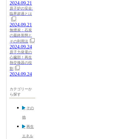
2024.09.21
原子炉の安全:
臨界超過とは
2024.09.21
無煙炭：石炭
の最終形態と
その利用法
2024.09.24
原子力発電の
心臓部！再生
熱交換器の役
割
2024.09.24
カテゴリーか
ら探す
その
他
再生
エネル