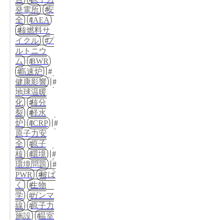
発電所
安
全
IAEA
核燃料サ
イクル
プ
ルトニウ
ム
BWR
高速炉
健康影響
地球温暖
化
核分
裂
軽水
炉
ICRP
原子力安
全
原子
核
環境
環境問題
PWR
被ば
く
生物
学
ガンマ
線
原子力
施設
温室