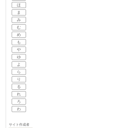
ほ
ま
み
む
め
も
や
ゆ
よ
ら
り
る
れ
ろ
わ
サイト作成者