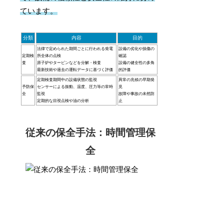
ています。
分類
内容
目的
法律で定められた期間ごとに行われる発電
設備の劣化や損傷の
定期検
所全体の点検
確認
査
原子炉やタービンなどを分解・検査
設備の健全性の多角
最新技術や過去の運転データに基づく評価
的評価
定期検査期間中の設備状態の監視
異常の兆候の早期発
予防保
センサーによる振動、温度、圧力等の常時
見
全
監視
故障や事故の未然防
定期的な目視点検や油の分析
止
従来の保全手法：時間管理保
全