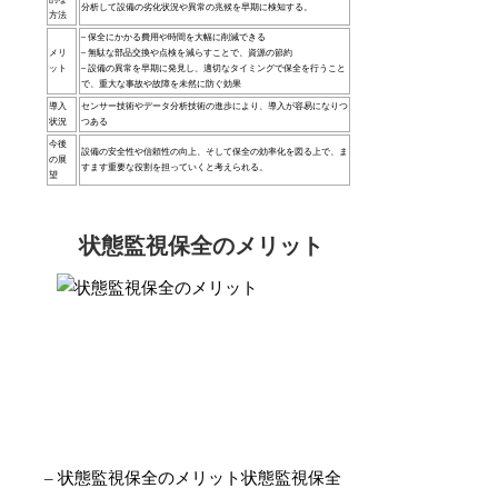
分析して設備の劣化状況や異常の兆候を早期に検知する。
方法
– 保全にかかる費用や時間を大幅に削減できる
メリ
– 無駄な部品交換や点検を減らすことで、資源の節約
ット
– 設備の異常を早期に発見し、適切なタイミングで保全を行うこと
で、重大な事故や故障を未然に防ぐ効果
導入
センサー技術やデータ分析技術の進歩により、導入が容易になりつ
状況
つある
今後
設備の安全性や信頼性の向上、そして保全の効率化を図る上で、ま
の展
すます重要な役割を担っていくと考えられる。
望
状態監視保全のメリット
– 状態監視保全のメリット状態監視保全