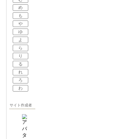
め
も
や
ゆ
よ
ら
り
る
れ
ろ
わ
サイト作成者