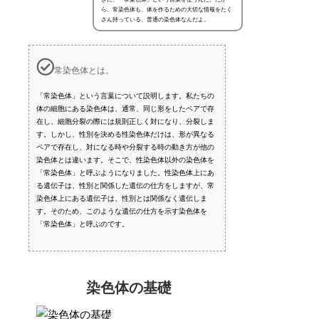
ら、常染色体も、体を作るための大切な情報をたく
さん持っている、普通の染色体なんだよ。
常染色体とは。
「常染色体」という言葉について説明します。私たちの
体の細胞にある染色体は、通常、同じ形をしたペアで存
在し、細胞分裂の際には規則正しく対になり、分裂しま
す。しかし、性別を決める性染色体だけは、形が異なる
ペアで存在し、対になる時や分裂する時の動き方が他の
染色体とは違います。そこで、性染色体以外の染色体を
「常染色体」と呼ぶようになりました。性染色体上にあ
る遺伝子は、性別と関係した遺伝の仕方をしますが、常
染色体上にある遺伝子は、性別とは関係なく遺伝しま
す。そのため、このような遺伝の仕方を示す染色体を
「常染色体」と呼ぶのです。
染色体の基礎