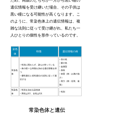
ため、両親のどちらか一方から黒い瞳の
遺伝情報を受け継いだ場合、その子供は
黒い瞳になる可能性が高くなります。こ
のように、常染色体上の遺伝情報は、複
雑な法則に従って受け継がれ、私たち一
人ひとりの個性を形作っているのです。
染色
特徴
遺伝情報の例
体
– 目の色
– 髪の色
– 性別に関わらず、誰もが持っている
– 血液型
– 体の様々な特徴を決める遺伝情報を持
常染色
– 身長
つ
体
– 体質（例：お酒の強
– 優性遺伝と劣性遺伝の法則に従って遺
さ）
伝する
– 視力（例：近視、遠
視）
性染色
– 性別を決める染色体
– 性別
体
– 男性はXY、女性はXX
常染色体と遺伝