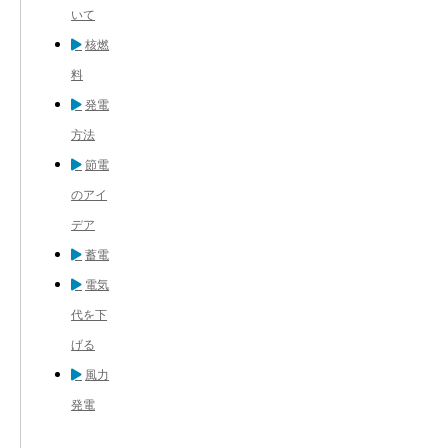
いて
核燃
料
発電
方法
節電
のアイ
デア
蓄電
電気
代を下
げる
風力
発電