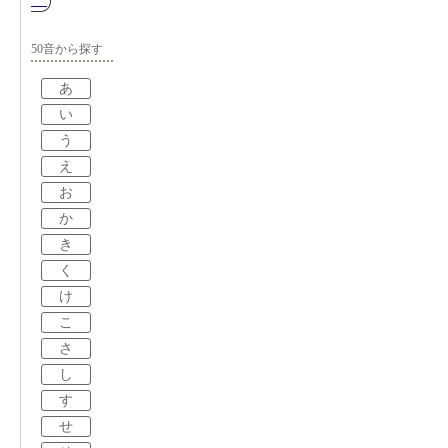
50音から探す
あ
い
う
え
お
か
き
く
け
こ
さ
し
す
せ