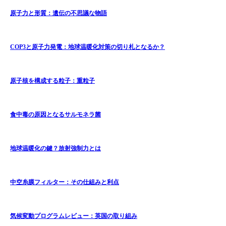
原子力と形質：遺伝の不思議な物語
COP3と原子力発電：地球温暖化対策の切り札となるか？
原子核を構成する粒子：重粒子
食中毒の原因となるサルモネラ菌
地球温暖化の鍵？放射強制力とは
中空糸膜フィルター：その仕組みと利点
気候変動プログラムレビュー：英国の取り組み