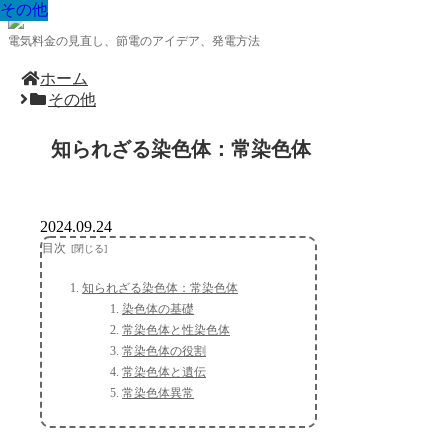
その他
その他
その他
その他
その他
その他
その他
その他
その他
電気料金の見直し、節電のアイデア、発電方法
ホーム
その他
知られざる染色体：常染色体
2024.09.24
目次
知られざる染色体：常染色体
染色体の基礎
常染色体と性染色体
常染色体の役割
常染色体と遺伝
常染色体異常