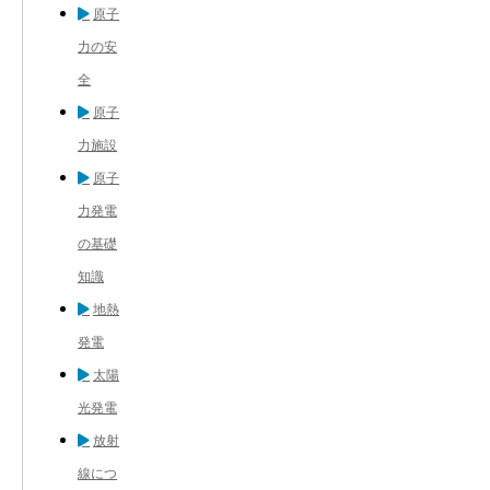
原子
力の安
全
原子
力施設
原子
力発電
の基礎
知識
地熱
発電
太陽
光発電
放射
線につ