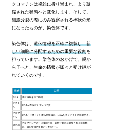
クロマチンは複雑に折り畳まれ、より凝
縮された状態へと変化します。そして、
細胞分裂の際にのみ観察される棒状の形
になったものが、染色体です。
染色体は、
遺伝情報を正確に複製し、新
しい細胞に分配するための重要な役割
を
担っています。染色体のおかげで、親か
ら子へと、生命の情報が脈々と受け継が
れていくのです。
構造
説明
DNA
遺伝情報を持つ物質
ヒスト
DNAが巻き付くタンパク質
ン
クロマ
DNAとヒストンが作る糸状構造。DNAをコンパクトに収納する。
チン
クロマチンがさらに凝縮され、細胞分裂時に観察される棒状構
染色体
造。遺伝情報の複製と分配を行う。