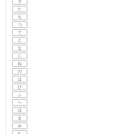
そ
た
ち
つ
て
と
な
に
ね
の
は
ひ
ふ
へ
ほ
ま
み
む