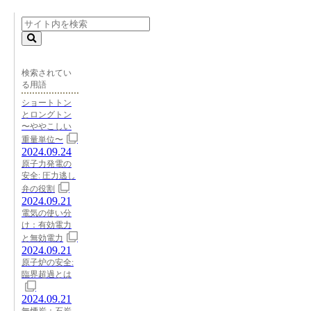
検索されてい
る用語
ショートトン
とロングトン
〜ややこしい
重量単位〜
2024.09.24
原子力発電の
安全: 圧力逃し
弁の役割
2024.09.21
電気の使い分
け：有効電力
と無効電力
2024.09.21
原子炉の安全:
臨界超過とは
2024.09.21
無煙炭：石炭