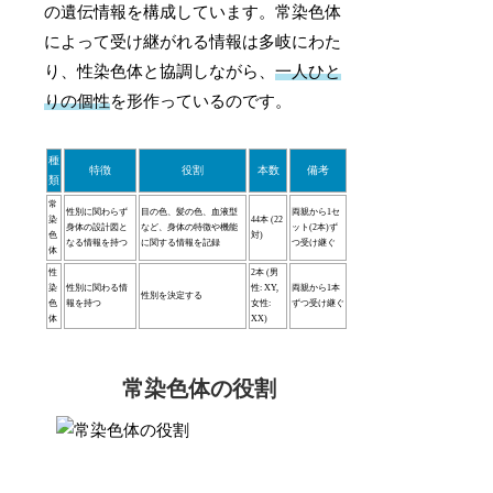
の遺伝情報を構成しています。常染色体
によって受け継がれる情報は多岐にわた
り、性染色体と協調しながら、
一人ひと
りの個性
を形作っているのです。
種
特徴
役割
本数
備考
類
常
性別に関わらず
目の色、髪の色、血液型
両親から1セ
染
44本 (22
身体の設計図と
など、身体の特徴や機能
ット(2本)ず
色
対)
なる情報を持つ
に関する情報を記録
つ受け継ぐ
体
性
2本 (男
染
性別に関わる情
性: XY,
両親から1本
性別を決定する
色
報を持つ
女性:
ずつ受け継ぐ
体
XX)
常染色体の役割