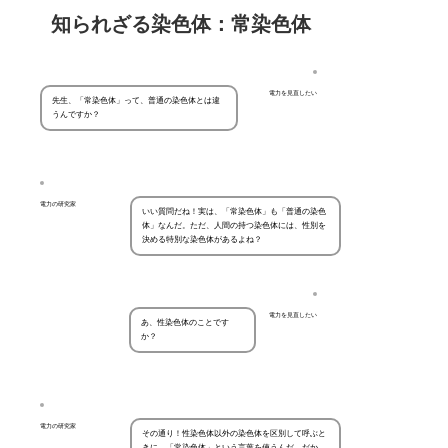
知られざる染色体：常染色体
電力を見直したい
先生、「常染色体」って、普通の染色体とは違
うんですか？
電力の研究家
いい質問だね！実は、「常染色体」も「普通の染色
体」なんだ。ただ、人間の持つ染色体には、性別を
決める特別な染色体があるよね？
電力を見直したい
あ、性染色体のことです
か？
電力の研究家
その通り！性染色体以外の染色体を区別して呼ぶと
きに、「常染色体」という言葉を使うんだ。だか