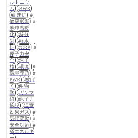
ルトニウ
ム
BWR
高速炉
健康影響
地球温暖
化
核分
裂
軽水
炉
ICRP
原子力安
全
原子
核
環境
環境問題
PWR
被ば
く
生物
学
ガンマ
線
原子力
施設
温室
効果ガス
気候変動
安全対策
省エネルギ
ー