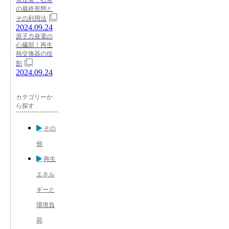
の最終形態と
その利用法
2024.09.24
原子力発電の
心臓部！再生
熱交換器の役
割
2024.09.24
カテゴリーか
ら探す
その
他
再生
エネル
ギーと
環境負
荷