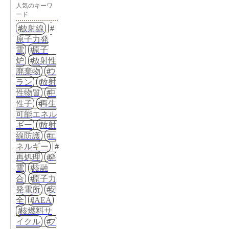
人気のキーワ
ード
放射線
原子力発
電
原子
炉
放射性
廃棄物
ウ
ラン
放射
性物質
中
性子
再生
可能エネル
ギー
放射
線防護
エ
ネルギー
再処理
発
電
核融
合
原子力
発電所
安
全
IAEA
核燃料サ
イクル
プ