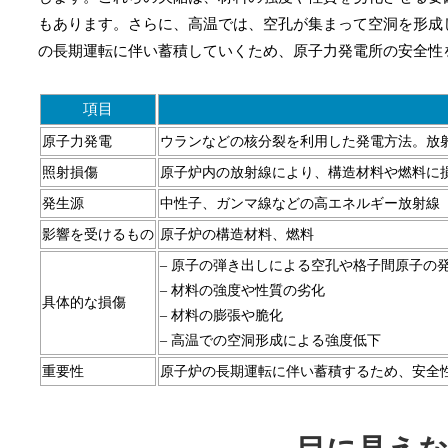
もあります。さらに、高温では、空孔が集まって空洞を形成
の長期運転に伴い蓄積していくため、原子力発電所の安全性
項目
原子力発電
ウランなどの核分裂を利用した発電方法。放
照射損傷
原子炉内の放射線により、構造材料や燃料に
発生源
中性子、ガンマ線などの高エネルギー放射線
影響を受けるもの
原子炉の構造材料、燃料
– 原子の弾き出しによる空孔や格子間原子の
– 材料の強度や性質の劣化
具体的な損傷
– 材料の膨張や脆化
– 高温での空洞形成による強度低下
重要性
原子炉の長期運転に伴い蓄積するため、安全