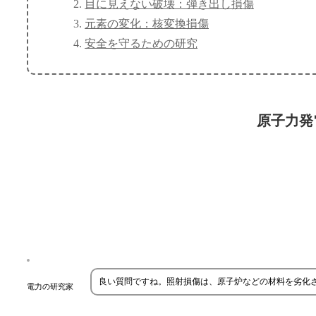
目に見えない破壊：弾き出し損傷
元素の変化：核変換損傷
安全を守るための研究
原子力発
良い質問ですね。照射損傷は、原子炉などの材料を劣化
電力の研究家