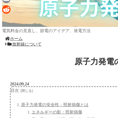
Email
Reddit
電気料金の見直し、節電のアイデア、発電方法
ホーム
放射線について
原子力発電
2024.09.24
目次
原子力発電の安全性：照射損傷とは
エネルギーの影：照射損傷