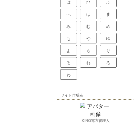
は
ひ
ふ
へ
ほ
ま
み
む
め
も
や
ゆ
よ
ら
り
る
れ
ろ
わ
サイト作成者
KING電力管理人