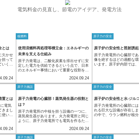
電気料金の見直し、節電のアイデア、発電方法
核燃料
原子力の安全
全とは
使用済燃料再処理等積立金：エネルギーの
原子炉の安全性と照射誘起
未来を支える仕組み
に欠かせ
原子力発電所の心臓部であ
を担って
像を絶するほどの過酷な環
原子力発電は、二酸化炭素を排出せずに安
ていくた
います。原子炉内部では、
定した電力を供給できるという点で、日本
んと動く
気が常に材料に圧力をかけ
のエネルギー事情において重要な役割を担
り、その
目に見えない放射線が飛び
っています。しかし、原子力発電所では、
4.09.24
2024.09.24
ません。
このような過酷な環境では
発電に伴い使用済燃料が発生します。この
きな事故
の構造物でさえ、徐々に劣
使用済燃料には、放射性物質が含まれてお
原子力施設
原子力の安全
保全活動
は避けられません。その中
り、適切な処理が必要となります。 使用
所におけ
が必要なのが『照射誘起応
済燃料には、まだエネルギーとして利用で
期検査」
（IASCC）』と呼ばれる
きるウランやプルトニウムが含まれてお
措置とは
原子力発電の心臓部！蒸気発生器の役割と
原子炉の安全性と水-ジル
ます。定
は、材料が高温の水に触れ
り、資源の有効活用と放射性廃棄物の減容
は？
ちに電気
原子力発電所の心臓部には
ごとに行
さらに外部からの圧力や内
化の観点から、再処理を行うことが我が国
てきまし
れる巨大な設備が存在しま
大規模な
よって応力が加わると、放
原子力発電所の中核を担う設備の一つに、
の核燃料サイクル政策の基本となっていま
に使い続
の中で、ウラン燃料が核分
やタービ
まって、通常では考えられ
蒸気発生器があります。火力発電所と同じ
す。再処理とは、使用済燃料からウランと
電所も、
し、莫大な熱エネルギーを
し、劣化
割れやすくなってしまう現
ように、原子力発電所でも電気を作るため
プルトニウムを分離・回収し、再び原子炉
の際に
す。この熱エネルギーこそ
す。さら
ならば、私達が普段何気な
には、タービンを回転させる必要がありま
の燃料として利用できるようにする技術で
4.09.24
2024.09.24
を停止
回し、発電機を動かす力の
去の運転
属製のスプーンを想像して
す。そのタービンを動かすために欠かせな
す。こうして資源を循環利用することで、
。これを
内で核分裂反応を起こして
設備の健
このスプーンを高温の熱湯
いのが、高圧の蒸気です。火力発電所では
ウラン資源の有効活用と放射性廃棄物の発
原子力施設
原子力の安全
はいくつ
は、金属製の被覆管と呼ば
、予防保
ら、同時に曲げたり伸ばし