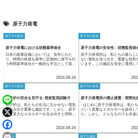
原子力発電
原子力の安全
原子力の安全
原子力発電における状態基準保全
原子力発電の安全性：状態監視保
日本の産業設備においては、長年にわた
原子力発電所は、私たちの暮らし
り、時間の経過を基準に定期的に保守を行
ない電気を送り出す、重要な役割
う時間基準保全が一般的な手法として採用
います。この施設を安全に運用し
されてきました。これは、あらかじめ定め
めには、発電所の設備が常にきち
られた期間や稼働時間ごとに、部品の交換
状態を保つことが非常に重要であ
2024.09.24
202
や設備全体の点検を実施するというもので
ためには適切な保全活動が欠かせ
す。例えば、工場の機械であれば、３ヶ月
ほんの小さな異常も見逃せば、大
原子力の安全
原子力の安全
に一度、あるいは、稼働時間が1000時間
につながりかねないため、様々な
に達するごとに、部品交換や点検を行うと
が実施されています。原子力発電
いった具合です。しかし、この時間基準保
る保全活動は、大きく分けて「定
原子炉の安全を見守る: 照射監視試験片
原子力発電所の廃止措置：密閉化
全には、いくつかの問題点が指摘されてい
と「予防保全」の二つに分類でき
原子炉は、私たちの生活に欠かせない電気
- はじめに原子力発電所は、私た
ます。一つは、設備の実際の状態を考慮せ
期検査は、法律で定められた期間
L
を生み出す重要な施設です。しかし、原子
という貴重なエネルギーを提供し
ずに、機械的に保守を行ってしまうという
われる、発電所全体を対象とした
炉は莫大なエネルギーを生み出すと同時
た。しかし、どんなものでも永遠
点です。まだ十分に使える状態の部品であ
点検です。この検査では、原子炉
に、目に見えない危険も抱えています。原
けることはできません。原子力発
i
っても、決められた時期が来れば交換とな
ンなど、主要な設備を分解・検査
X
子炉の中心部では、核分裂反応によって強
その役割を終える時が来ます。そ
るため、資源の無駄遣いやコスト増加につ
や損傷がないかを入念に確認しま
2024.09.24
202
烈な放射線が常に発生しています。原子炉
は、安全に、そして確実に、運転
ながりかねません。さらに、必要以上の分
に、最新技術を用いた検査や、過
n
圧力容器は、この危険な放射線から私たち
し、後始末を行う必要があります
解点検は、設備への負荷を増大させ、結果
データに基づく評価なども行い、
F
核燃料
原子力施設
を守るための重要な役割を担っています。
廃止措置と呼びます。廃止措置に
的に寿命を縮めてしまうというリスクもは
全性を多角的に評価します。一方