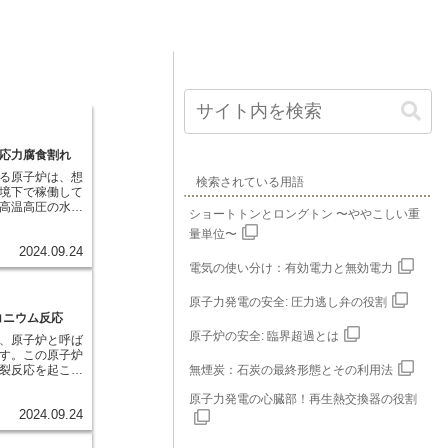
応力腐食割れ
る原子炉は、想
検索されている用語
境下で稼働して
高温高圧の水蒸
ショートトンとロングトン 〜ややこしい重
ており、同時に
量単位〜
交っています。
2024.09.24
、頑丈な金属製
化していく現象
電気の使い分け：有効電力と無効電力
でも、特に注意
力腐食割れ
原子力発電の安全: 圧力逃し弁の役割
現象です。これ
コニウム反応
ている状態で、
原子炉の安全: 臨界超過とは
、原子炉と呼ば
部の歪みなどに
す。この原子炉
射線の影響も相
裂反応を起こ
無煙炭：石炭の最終形態とその利用法
ないほど脆く、
発生させていま
象です。例える
原子力発電の心臓部！再生熱交換器の役割
が、タービンを
く使っている金
2024.09.24
源です。原子炉
みてください。
いるウラン燃料
に浸し続けなが
れる頑丈な容器
たりする力を加