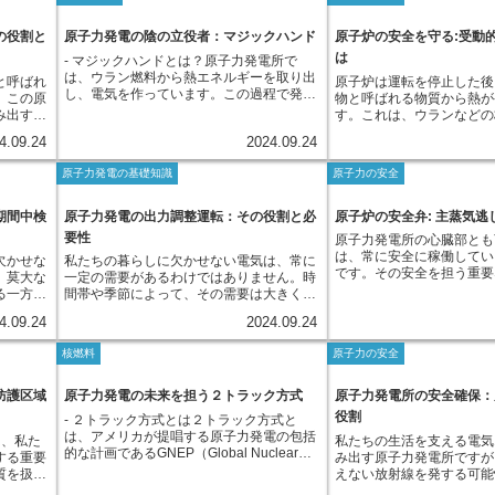
石炭や石油などを燃やして水を沸騰させ、
生量抑制を同時に実現できます。分離され
の中の一
に封じ込められています。
状態を監
え続けるとします。すると
蒸気を発生させていますが、原子力発電所
たウランとプルトニウムは、プルサーマル
詳しく解
燃料が核分裂反応を起こす
て、故障
第に変形し、最終的には折
では、原子炉で発生させた熱を利用して蒸
の役割と
原子力発電の陰の立役者：マジックハンド
原子炉の安全を守る:受動
発電と呼ばれる発電方法で再びエネルギー
、原子炉
温や高圧に耐えうるだけで
す。例え
ょう。IASCCは、これと
気を発生させています。この重要な役割を
として利用されます。 プルサーマル発電
は
- マジックハンドとは？原子力発電所で
人が容易
発生する放射性物質が外部
や温度、
原子炉内部の金属材料で起
担っているのが蒸気発生器です。蒸気発生
は、ウラン燃料のみを使用する従来の原子
は、ウラン燃料から熱エネルギーを取り出
コンクリ
防ぐ役割も担っています。
と呼ばれ
原子炉は運転を停止した後
的に設備
すると分かりやすいかもし
器の内部には多数の細長い管が束状に設置
力発電と比較して、天然ウランの使用量を
し、電気を作っています。この過程で発生
方法で
炉の安全性を確保する上で
。この原
物と呼ばれる物質から熱が
、異常の
ように、IASCCは原子力
されており、その管の中を原子炉で熱せら
抑制し、放射性廃棄物の発生量を低減でき
するのが、目に見えず、触ることもできな
理と監視
割を担っています。もし被
み出す源
す。これは、ウランなどの
原子力発
を脅かす可能性のある深刻
れた水が通ります。管の周囲は冷却水が循
るという利点があります。使用済燃料の再
い放射線です。放射線は、大量に浴びると
放射性物
場合、放射性物質が原子炉
「炉心」
した後も、不安定な状態の
、様々な
のため、IASCCの発生メ
環しており、熱い管に触れることで冷却水
処理は、資源の有効活用と環境負荷低減の
4.09.24
2024.09.24
人体に影響を与える可能性があるため、発
置は、他
深刻な事故につながる可能
に中核を
れが安定な状態に戻ろうと
と安全性
し、その対策を講じるため
は沸騰し、高圧の蒸気に変化します。発生
観点から重要な技術です。しかし、再処理
電所内では、放射線を遮蔽したり、離れた
期間で完
そのため、被覆管は、高い
じた燃料
出するためです。この熱を
で進められています。
した蒸気はタービンへと送られ、タービン
には高度な技術と費用がかかるため、今後
原子力発電の基礎知識
原子力の安全
場所から作業を行うなど、様々な工夫が凝
また、施
を備えた特別な金属で作ら
整する制
す。崩壊熱は、原子炉の運
を回転させることで発電機が動き、電気が
の技術開発や国際協力が不可欠です。さら
らされています。その一つが、「マジック
め、解体
過程においても厳しい品質
と詰め込
量は少なくなりますが、決
作られます。このように、蒸気発生器は原
に、再処理によって発生する高レベル放射
ハンド」の愛称で呼ばれる「マニピュレー
を低減で
います。原子力発電は、二
は、ウ
ものではありません。原子
期間中検
原子力発電の出力調整運転：その役割と必
原子炉の安全弁: 主蒸気逃
子炉で作られた熱エネルギーを、電気エネ
性廃棄物の最終処分についても、国民の理
ター」です。マニピュレーターは、人間の
しかし、
しないクリーンなエネルギ
り、膨大
後には、運転時の数パーセ
ルギーに変換する過程で重要な役割を担っ
解と協力が求められています。
要性
原子力発電所の心臓部とも
手のように動く遠隔操作装置で、放射線量
ける必要
されていますが、安全性を
の熱エネ
発生しており、時間の経過
ています。原子力発電所において、蒸気発
は、常に安全に稼働してい
の多い場所で、人が近づかずに作業を行う
欠かせな
私たちの暮らしに欠かせない電気は、常に
への影響
は、原子炉の心臓部である
は冷却材
減少していきます。しかし
生器はまさに「発電の要」といえるでしょ
です。その安全を担う重要
ことを可能にします。まるでSF映画に登
。莫大な
一定の需要があるわけではありません。時
化措置
と守ることが何よりも重要
熱を奪い
がなくなるまでには、非常
う。
に、主蒸気逃し弁がありま
場するロボットアームを操縦するような感
る一方
間帯や季節によって、その需要は大きく変
ける重要
がタービ
かります。もし、崩壊熱を
子炉で発生させた蒸気の熱
覚で、離れた場所から放射性物質を安全に
最優先事
化します。例えば、夏の暑い日中は冷房の
の発電所
駆動し、
なかった場合、原子炉内の
4.09.24
2024.09.24
ビンを回し発電する、加圧
取り扱うことができます。マニピュレータ
せん。原
使用が増えるため、電力需要はピークを迎
択してい
です。
最悪の場合には炉心溶融な
(PWR)というタイプの原
ーの先端には、様々な形状のものが取り付
生した場
えますが、反対に夜間や冬の寒い時期に
る炉心
につながる可能性がありま
核燃料
原子力の安全
います。主蒸気逃し弁は、
けられます。例えば、物を掴むためのもの
響を与え
は、電力需要は低下します。このような電
を、私た
原子炉には、停止後も冷却
を発生させる装置である蒸
や、切断するためのもの、溶接するための
全対策が
力需要の変動に的確に対応し、安定的に電
と変換す
など、崩壊熱を安全に除去
出された蒸気の圧力が、異
ものなどがあり、用途に応じて使い分けら
全確保
気を供給するためには、発電所の出力調整
防護区域
原子力発電の未来を担う２トラック方式
原子力発電所の安全確保：
るので
テムが備わっています。こ
合に作動します。蒸気発生
れます。これにより、燃料の交換や点検、
す。発電
が非常に重要となります。電力需要が少な
非常用電源からも電力を供
役割
- ２トラック方式とは２トラック方式と
気は通常、タービンへと送
修理など、原子力発電所の様々な作業を、
に耐えう
い時間帯には発電量を抑制し、反対に需要
なっており、停電時でも機
は、アメリカが提唱する原子力発電の包括
らかの原因でタービンへ蒸
は、私た
私たちの生活を支える電気
安全かつ正確に行うことが可能となりま
、建設に
が増加する時間帯には発電量を増やすこと
計されています。
的な計画であるGNEP（Global Nuclear
できない状態になると、原
する重要
み出す原子力発電所ですが
す。原子力発電所において、マニピュレー
。材料の
で、需要と供給のバランスを保つ必要があ
Energy Partnership世界原子力エネルギー
上昇し、原子炉の安全運転
質を扱う
えない放射線を発する可能
ターは、作業員の安全を確保するだけでな
で、あら
るのです。この、電力需要の変動に合わせ
パートナーシップ）の中核をなす戦略で
可能性があります。このよ
られま
ています。 この放射線か
く、発電所の安定稼働にも大きく貢献して
われ、安
て発電所の出力を調整することを「出力調