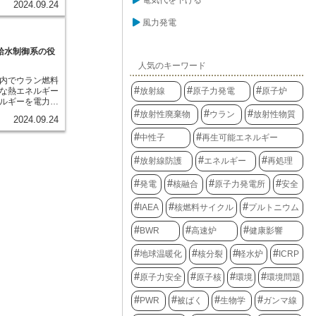
電気代を下げる
2024.09.24
子炉内の圧力が
は、周辺監視区
的に開きます。
が設けられてい
風力発電
中に放出するこ
力施設から発生
切な範囲に保
視し、周辺住民
ます。これは、
要な役割を担っ
給水制御系の役
同じような役割
では、放射線の
人気のキーワード
。主蒸気逃し弁
々な機器が設置
内でウラン燃料
るために非常に
定や分析を行っ
放射線
原子力発電
原子炉
な熱エネルギー
です。
が上昇した場
ルギーを電力に
関係機関に情報
業に安定して供
状況に応じて住
放射性廃棄物
ウラン
放射性物質
2024.09.24
様々なシステム
が取られること
、給水制御系は
は、原子力発電
中性子
再生可能エネルギー
運転するために
る重要な防波堤
給水制御系の役
が安心して電気
放射線防護
エネルギー
再処理
を適切に除去
も、こうした安
を一定に保つこ
ているおかげで
発電
核融合
原子力発電所
安全
炉の種類に合わ
供給します。現
IAEA
核燃料サイクル
プルトニウム
いる原子炉に
原子炉
炉（PWR）の二
BWR
高速炉
健康影響
、原子炉圧力容
中で水を沸騰さ
地球温暖化
核分裂
軽水炉
ICRP
ンを回して発電
、原子炉で高温
原子力安全
原子核
環境
環境問題
である蒸気発生
水を加熱して蒸
PWR
被ばく
生物学
ガンマ線
気がタービンを
系は、それぞれ