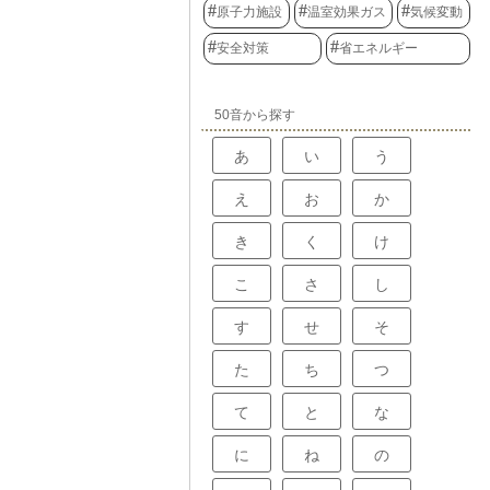
原子力施設
温室効果ガス
気候変動
されています。
内の水位を、
水位を常に監視
安全対策
省エネルギー
況に応じて給水
。これにより、
却水の循環を安
した電力供給を
50音から探す
あ
い
う
え
お
か
き
く
け
こ
さ
し
す
せ
そ
た
ち
つ
て
と
な
に
ね
の