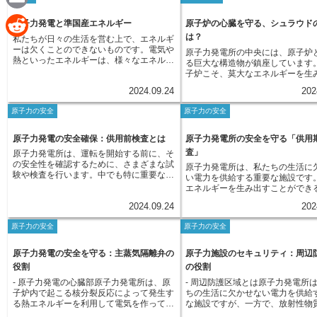
e
この容器は、高熱や高圧に耐えるように設
かの方法がありますが、今回はそ
らんでいます。人が頻繁に機械を分解し、
全は、定期検査の間にも、設備の
a
E
計された頑丈な構造物ですが、常に放射線
つである「密閉化措置」について
部品を交換することは、一見、丁寧な保守
視し、異常の兆候を早期に発見し
原子力発電と準国産エネルギー
原子炉の心臓を守る、シュラウド
を浴び続けることで、その強さに影響が出
説していきます。密閉化措置とは
のように思えますが、実際には、その過程
や事故を未然に防ぐための活動で
c
は？
私たちが日々の生活を営む上で、エネルギ
ることがあります。原子炉から放出される
や放射性物質を扱う設備などを、
m
で新たな故障を招いたり、部品の劣化を早
ば、センサーを用いて設備の振動
R
ーは欠くことのできないものです。電気や
放射線には、高速で飛び回る中性子と呼ば
に立ち入ることができないよう、
原子力発電所の中央には、原子炉
めてしまう可能性もあるのです。
圧力などを常時監視したり、定期
e
熱といったエネルギーは、様々なエネルギ
れる小さな粒子が含まれています。中性子
ートや鋼鉄などで頑丈に密閉する
る巨大な構造物が鎮座しています
の目視点検や油の分析などを行い
a
e
ー源から生み出されています。エネルギー
は、物質の原子に衝突すると、その構造を
す。密閉された施設は、厳重な管
子炉こそ、莫大なエネルギーを生
有無を確認します。このように、
b
源はその由来によって、大きく二つに分け
少しずつ変化させてしまいます。これを
の下に置かれ、長期間にわたって
であり、その心臓部にあたるのが
電所では、人々の安全を最優先に
i
d
2024.09.24
202
られます。一つは、海外からの輸入に頼っ
「照射脆化」と呼びます。照射脆化が進む
質の漏えいを防ぎます。密閉化措
です。炉心は、原子力発電のまさ
保全活動を通じて、設備の信頼性
ているエネルギー源です。もう一つは、国
o
と、圧力容器の材料は、もろくなってしま
の廃止措置と比較して、比較的短
担う部分であり、ウラン燃料を封
の維持に努めています。
l
原子力の安全
原子力の安全
内でエネルギーを得られる、いわゆる国産
d
い、衝撃や圧力に弱くなってしまいます。
了できるという利点があります。
集合体や、核分裂反応の速度を調
エネルギーです。火力発電の燃料として用
もし、圧力容器が脆くなってしまったら、
設全体を解体するわけではないた
o
御棒など、重要な要素がぎっしり
いられる石炭や石油、天然ガスは、そのほ
最悪の場合、亀裂が入ったり、破損したり
作業に伴う放射線被ばくのリスク
i
まれています。 燃料集合体の中で
原子力発電の安全確保：供用前検査とは
原子力発電所の安全を守る「供用
とんどを輸入に頼っているため、前者の代
する可能性も考えられます。これは、原子
きるというメリットもあります。
ランの核分裂反応が連鎖的に起こ
k
査」
原子力発電所は、運転を開始する前に、そ
表例といえます。一方、水力発電や太陽光
炉の安全性を大きく脅かす重大な事故に繋
長期間にわたって施設を管理し続
な熱エネルギーが生まれます。こ
t
の安全性を確認するために、さまざまな試
発電、風力発電といった再生可能エネルギ
原子力発電所は、私たちの生活に
がりかねません。そのため、原子炉圧力容
があるため、その間の費用や環境
ルギーを取り出すために、炉心に
験や検査を行います。中でも特に重要なの
ーは、太陽光や水の流れ、風の力といった
い電力を供給する重要な施設です
器の状態を常に監視し、材料の脆化を抑制
を考慮する必要があります。密閉
である水が循環しています。水が
が、供用前検査と呼ばれるものです。供用
自然の力を利用して発電するため、後者に
エネルギーを生み出すことができ
するための対策が重要となります。
は、原子力発電所の廃止措置にお
ながら蒸気へと変化し、その蒸気
前検査は、原子炉や冷却システムなど、発
分類されます。では、原子力発電はどちら
で、その安全性を確保することが
な選択肢の一つですが、それぞれ
ンを回転させることで、発電機が
2024.09.24
202
電所の主要な設備が、設計通りに正しく作
に分類されるのでしょうか。原子力発電
項であることは言うまでもありま
の状況に応じて、最適な方法を選
電気エネルギーが作り出されるの
られており、安全に運転できる状態にある
は、ウランという物質が持つエネルギーを
子力発電所では、万が一事故が発
くことが大切です。
このように、原子炉の心臓部であ
原子力の安全
原子力の安全
かどうかを、実際に運転する前に徹底的に
利用して電気を作っています。しかし、こ
合、環境や人々の健康に深刻な影
は、核分裂反応という原子力の力
確認するプロセスです。この検査では、材
のウランは、日本国内ではほとんど産出さ
る可能性があるため、徹底した安
ちが利用できる電気エネルギーへ
料の強度や溶接部の状態などを確認する非
れず、海外からの輸入に依存しています。
求められます。原子力発電所の安
原子力発電の安全を守る：主蒸気隔離弁の
原子力施設のセキュリティ：周辺
る、極めて重要な役割を担ってい
破壊検査や、電気系統や計装システムが正
そのため、原子力発電は、国産エネルギー
は、設計・建設段階から始まりま
す。
役割
の役割
常に動作するかを確認する機能検査、実際
ではなく、火力発電と同様に輸入エネルギ
所は、地震や津波などの自然災害
に機器を動かして性能を確認する試運転な
- 原子力発電の心臓部原子力発電所は、原
- 周辺防護区域とは原子力発電所
ーに分類されるのです。
る頑丈な構造を持つよう設計され
ど、多岐にわたる検査項目が設定されてい
子炉内で起こる核分裂反応によって発生す
ちの生活に欠かせない電力を供給
は厳格な品質管理が求められます
ます。供用前検査は、原子力発電所の安全
る熱エネルギーを利用して電気を作ってい
な施設ですが、一方で、放射性物
選定から組み立て、検査に至るま
性を確保し、事故を未然に防ぐ上で非常に
ます。この発電プロセスにおいて、原子炉
がゆえに、厳重な安全対策が求め
ゆる工程において細心の注意が払