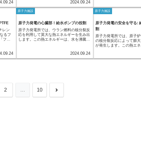
4.09.24
2024.09.24
す。これは、原子力発電を持続可能なエネ
ため、主蒸気逃し弁は、原
ために、
め、原子力発電所の周りに
いると言えるでしょう。
が設けら
整運転」と呼びます。出力調整運転は、電
ルギー源として確立し、同時に、放射性廃
設定値を超えた場合、自動
られてい
域と呼ばれる特別なエリア
力発電所
力系統の安定化、ひいては私たちの生活や
原子力施設
原子力施設
棄物の問題を根本的に解決することを目指
そして、過剰な蒸気を大気
ののひと
ます。 この区域は、原子
ません。
経済活動を支える上で、非常に重要な役割
した枠組みです。この方式の特徴は、短期
とで、原子炉内の圧力を適
。周辺防
する放射線の影響を常に監
い、設備
を担っていると言えるでしょう。
的な視点と長期的な視点を組み合わせた段
ち、原子炉の安全を維持し
原子力施
の安全を確保するための重
TFE
原子力発電の心臓部！給水ポンプの役割
原子力発電の安全を守る: 
さらに、
階的なアプローチを採用している点にあり
ちょうど圧力鍋の安全弁と
る建物の
ています。周辺監視区域内
です。原
割
エチレン
原子力発電所では、ウラン燃料の核分裂反
ます。まず、短期的な視点としては、現在
を果たしていると言えます
とです。
レベルを測定するための様
と技術が
らなるフ
応を利用して莫大な熱エネルギーを生み出
主流であるウランを燃料とする原子力発電
原子力発電所では、原子炉
は、原子炉の安全を確保す
などの脅
され、専門家が定期的に測
訓練を受
「フッ
します。この熱エネルギーは、水を沸騰さ
技術を改良し、より効率的に利用すること
の核分裂反応によって膨大
重要な役割を担っているの
として機
ています。もしも放射線量
よう備え
ン」とい
せて蒸気にするために利用されます。発生
で、エネルギーの安定供給と二酸化炭素排
が発生します。この熱エネ
、原子炉
合、速やかに警報が鳴り、
電所で
の身の回
した高温・高圧の蒸気は、タービンと呼ば
出量の削減を図ります。具体的には、現在
変換し、私たちの家庭や産
格に定め
が伝えられます。そして、
して人材
4.09.24
2024.09.24
などに使
れる巨大な羽根車を勢いよく回転させま
の原子炉よりもウランの利用効率を高めた
給するために、発電所には
炉の出力
民の避難などの適切な措置
いて安全
子構造に
す。そして、タービンに連結された発電機
新型炉の開発や、運転済燃料を再処理して
が備わっています。中でも
や量に応
になります。周辺監視区域
られてい
原子力発
が回転することで、電気エネルギーが作り
燃料として再利用する技術の確立などが挙
原子炉を安全かつ効率的に
。周辺防
所と人々の生活空間を隔て
用されて
出されるのです。原子力発電は、熱エネル
げられます。一方、長期的な視点として
欠かせないシステムです。
製の頑丈
と言えるでしょう。私たち
れた耐薬
ギーを機械エネルギー、そして電気エネル
は、高速炉と閉じた燃料サイクル技術の開
割は、原子炉で発生した熱
者以外の
エネルギーを利用できるの
溶媒に溶
ギーへと変換する過程といえます。この一
発・導入を目指します。高速炉は、ウラン
し、原子炉内の圧力や温度
す。ま
全対策がしっかりと行われ
有機溶媒
連の発電プロセスにおいて、水を循環させ
よりも資源量の豊富なプルトニウムを燃料
とです。そのために、原子
高度なセ
す。
この特性
る役割を担うのが「給水ポンプ」です。原
として利用できるため、エネルギー資源の
せて最適な方法で冷却水を
4時間体
次
2
…
10
のある物
子炉で熱せられた水は蒸気となり、タービ
枯渇問題を解決する可能性を秘めていま
在、世界で広く運転されて
は、万が
などに利
ンを回転させた後は、復水器で再び水に戻
す。さらに、閉じた燃料サイクル技術を用
は、大きく分けて沸騰水型
合でも、
高い耐熱
されます。給水ポンプは、この水を再び原
いることで、放射性廃棄物の発生量を大幅
（BWR）と加圧水型原子
す。この
へ
の極低温
子炉へ送り込む重要な役割を担っていま
に減らし、最終的な処分量を最小限に抑え
つがあります。BWRでは
施設の安
を維持す
す。火力発電所でも同様の仕組みで発電が
ることが期待されています。このように、
器と呼ばれる大きな容器の
て、重要
では、高
行われており、給水ポンプは発電プラント
２トラック方式は、既存技術の改良と革新
せ、その蒸気で直接タービ
電所は、
境下でも
全体にとって心臓部とも言える重要な設備
的技術の開発を並行して進めることで、原
します。一方、PWRでは
な安全対
められま
なのです。給水ポンプには、安定的に大量
子力発電の抱える問題を解決し、次世代の
高圧になった水を別の容器
ちの暮ら
条件にも
の水を送り出すことが求められます。原子
エネルギー源としての地位を確立しようと
器に送り、そこで二次側の
います。
炉へ送られる水の量は、発電出力の調整に
する、意欲的な戦略といえます。
気を発生させます。この蒸
に小さ
も大きく関わっており、常に一定の流量を
回し発電します。給水制御