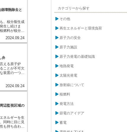
この被覆管は、
、スプーンは次
際に発生する高
カテゴリーから探す
れてしまうでし
的崩壊熱除去と
なく、燃料から
似たようなことが
に漏れ出すのを
こるとイメージ
その他
被覆管は、原子
も、核分裂生成
れません。この
非常に重要な役
発生し続けま
発電所の安全運転
再生エネルギーと環境負荷
覆管が破損した
核燃料が核分裂
な問題です。そ
内に漏れ出し、
物質が残り、そ
カニズムを解明
原子力の安全
2024.09.24
性があります。
する際に熱を放
の研究が世界中
強度と耐腐食性
崩壊熱と呼びま
原子力施設
れており、製造
転時と比べると
管理が行われて
して無視できる
酸化炭素を排出
原子力発電の基礎知識
炉が停止した直
し弁
ー源として期待
ント程度の熱が
言える原子炉
確保するために
とともに徐々に
地熱発電
ることが不可欠
燃料をしっかり
、完全に崩壊熱
な装置の一つ
です。
に長い時間がか
太陽光発電
す。これは、原
適切に冷却でき
を利用してター
温度が上昇し、
放射線について
2024.09.24
水型原子炉
どの深刻な事故
子炉に設置されて
す。そのため、
核燃料
原子炉内で蒸気
水を循環させる
気発生器で作り
するためのシス
常に上昇した場
発電方法
周辺監視区域の
のシステムは、
器で発生した蒸
給できるように
られますが、何
節電のアイデア
能するように設
気を送ることが
エネルギーを生
子炉内の圧力が
、同時に目に見
蓄電
に支障をきたす
性も持ち合わせ
うな事態を防ぐ
ら人々を守るた