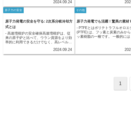
2024.09.24
202
重要な役割を担っており、検査は国の厳し
とタービンをつなぐ重要な役割を担うのが
す。原子力施設の安全を確保する
全性を確保するための厳格な基準
い基準に基づいて、専門的な知識と経験を
主蒸気管です。原子炉の中では、核燃料で
法律に基づいて様々な対策が講じ
れています。運転開始後も、原子
原子力の安全
その他
持つ検査官によって実施されます。そし
あるウランの核分裂反応によって膨大な熱
ますが、その中でも特に重要なも
の安全に対する取り組みは終わり
て、すべての検査項目をクリアして初め
が発生します。この熱は、原子炉内を循環
つに「周辺防護区域」があります
定期的な検査やメンテナンスを行
て、原子力発電所は運転を開始することが
する冷却材を加熱するために利用されま
護区域とは、原子力発電所などの
原子力発電の安全を守る: 2次系分岐冷却方
原子力発電でも活躍！驚異の素材 P
の健全性を常に確認しています。
許可されます。
す。加熱された冷却材は、蒸気発生器へと
設において、放射性物質を保管す
運転員の訓練や教育も重要な要素
式とは
- PTFEとはポリテトラフルオロ
送られ、そこで二次系の水と熱交換を行い
周囲に設定される特別な区域のこ
子力発電所の運転には高度な知識
(PTFE) は、フッ素と炭素のみか
- 高速増殖炉の安全確保高速増殖炉は、従
ます。この熱交換によって、二次系では高
この区域は、テロや不正アクセス
求められるため、運転員は厳しい
ッ素樹脂の一種です。 一般的には
来の原子炉と比べて、ウラン資源をより効
温高圧の蒸気が生成されます。こうして生
威から施設を守るための最後の砦
け、緊急時にも適切に対応できる
素樹脂」や商品名である「テフロ
率的に利用できるだけでなく、高レベル放
成された高温高圧の蒸気は、主蒸気管を通
能します。周辺防護区域の設定は
ています。このように、原子力発
った名称で知られており、私たち
射性廃棄物の量を減らせる可能性を秘め
ってタービンへと送られます。タービン
等規制法という法律に基づいて厳
は、設計、建設、運転、保守、そ
2024.09.24
202
りでもフライパンのコーティング
た、次世代の原子炉として期待されていま
は、蒸気の持つ熱エネルギーを運動エネル
られています。具体的には、原子
育成に至るまで、あらゆる面にお
われています。PTFEは、その分
す。しかし、高速増殖炉は高い出力密度と
ギーに変換する装置です。タービンに送ら
や種類、そして核燃料物質の種類
確保のためのたゆまぬ努力が続け
由来する優れた特性を持つため、
反応速度を特徴としており、安全性確保に
れた蒸気は、タービン翼に勢いよく吹き付
じて、区域の範囲が決定されます
ます。
電所を含む様々な分野で幅広く利
は従来の原子炉以上に細心の注意を払う必
けられ、タービンを高速回転させます。そ
護区域内には、鉄筋コンクリート
います。 PTFEの最大の特徴は優
要があります。そこで、高速増殖炉では、
して、タービンに連結された発電機が回転
な壁やフェンスが設置され、関係
品性です。PTFEは、ほぼ全ての
万が一、炉心冷却系統に異常が発生した場
することで、電気エネルギーが作り出され
立ち入りは厳しく制限されていま
けることがなく、酸やアルカリ、
合でも、原子炉を安全に停止させ、炉心損
るのです。このように、主蒸気管は、原子
た、監視カメラやセンサーなどの
に対しても高い耐性を示します。
傷を防ぐための対策として、「2次系分岐
力発電所において、原子炉で発生した熱エ
キュリティシステムが導入され、2
1
から、原子力発電所では、腐食性
冷却方式」と呼ばれるシステムが採用され
ネルギーを電気に変換する上で欠かせない
制で監視が行われています。これ
質を扱う配管やバルブのシール材
ています。このシステムは、原子炉を冷却
役割を担っています。原子炉で作られた蒸
一、不正侵入を試みる者がいた場
用されています。また、PTFEは
する1次系冷却材とは別に、2次系の冷却材
気をタービンに送り届けることで、私たち
速やかに検知し、対応するためで
性も持ち合わせています。-200℃
経路を設け、異常発生時には、この経路を
の生活に欠かせない電気を供給しているの
ように、周辺防護区域は、原子力
から260℃の高温まで、その特性
通じて炉心を冷却するというものです。1
です。
全を確保するための最後の砦とし
ることが可能です。原子力発電所
次系と2次系は物理的に分離されているた
な役割を担っています。原子力発
温高圧の蒸気や熱水に晒される環
め、仮に1次系で冷却材の循環が停止する
周辺防護区域をはじめとする様々
安定した性能を発揮することが求
ような事態が発生した場合でも、2次系か
策を幾重にも重ねることで、私た
すが、PTFEはこのような過酷な
らの冷却材供給によって、炉心の温度上昇
しを守っているのです。
対応できる材料として重宝されて
を抑制し、炉心損傷を防ぐことが可能とな
さらに、PTFEは摩擦係数が非常
ります。このように、高速増殖炉は、その