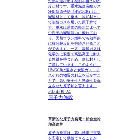
た熱を運び出す役割を担うのが
冷却材です。重水減速炭酸ガス
冷却型原子炉（HWGCR）は、
減速材として重水、冷却材とし
て炭酸ガスを用いた原子炉で
す。重水は通常の軽水に比べて
中性子の減速能力に優れてお
り、天然ウラン燃料でも効率的
に核分裂反応を持続させること
ができます。一方、炭酸ガスは
化学的に安定で高温高圧に耐え
る性質を持つため、冷却材とし
て適しています。このように、
HWGCRは重水と炭酸ガス、そ
れぞれの物質の利点を活かすこ
とで、高い安全性と効率性を両
立させた原子炉と言えます。
2024.09.24
原子力施設
革新的な原子力発電：鉛合金冷
却高速炉
原子力発電は、高い効率で電気
を安定して供給できることか