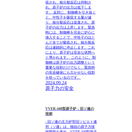
収され、核分裂反応は抑制さ
れ、原子炉の出力は低下しま
す。 反対に、制御棒を引き抜く
と、中性子を吸収する量が減
り、核分裂反応は促進され、原
子炉の出力は上昇します。緊急
時には、制御棒を完全に炉心に
挿入することで、中性子のほと
んど全てが吸収され、核分裂反
応は連鎖的に停止します。これ
により、原子炉は安全な状態へ
と導かれます。 このように、制
御棒は原子炉の出力調整という
重要な役割だけでなく、緊急時
の安全確保にも欠かせない役割
を担っているのです。
2024.09.24
原子力の安全
VVER-440型原子炉：旧ソ連の
技術
- 旧ソ連の主力炉型旧ソビエト連
邦（ソ連）は、独自の原子力技
術開発を進め、VVER-440型原子