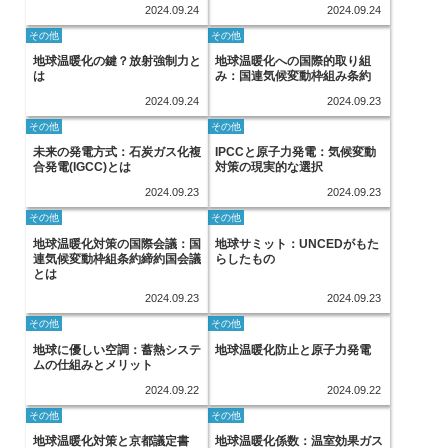
2024.09.24
2024.09.24
その他
その他
地球温暖化の鍵？放射強制力と
地球温暖化への国際的取り組
は
み：国連気候変動枠組み条約
2024.09.24
2024.09.23
その他
その他
未来の発電方式：石炭ガス化複
IPCCと原子力発電：気候変動
合発電(IGCC)とは
対策の現実的な選択
2024.09.23
2024.09.23
その他
その他
地球温暖化対策の国際会議：国
地球サミット：UNCEDがもた
連気候変動枠組条約締約国会議
らしたもの
とは
2024.09.23
2024.09.23
その他
その他
地球に優しい空調：蓄熱システ
地球温暖化防止と原子力発電
ムの仕組みとメリット
2024.09.22
2024.09.22
その他
その他
地球温暖化対策と京都議定書
地球温暖化係数：温室効果ガス