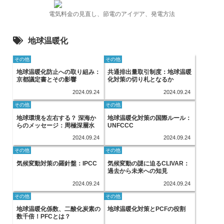
電気料金の見直し、節電のアイデア、発電方法
地球温暖化
その他
その他
地球温暖化防止への取り組み：
共通排出量取引制度：地球温暖
京都議定書とその影響
化対策の切り札となるか
2024.09.24
2024.09.24
その他
その他
地球環境を左右する？ 深海か
地球温暖化対策の国際ルール：
らのメッセージ：周極深層水
UNFCCC
2024.09.24
2024.09.24
その他
その他
気候変動対策の羅針盤：IPCC
気候変動の謎に迫るCLIVAR：
過去から未来への知見
2024.09.24
2024.09.24
その他
その他
地球温暖化係数、二酸化炭素の
地球温暖化対策とPCFの役割
数千倍！PFCとは？