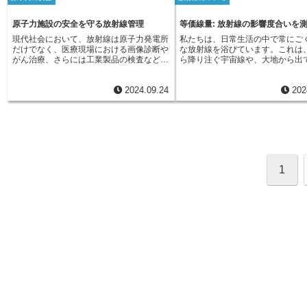
や環境に様々な影響を与える可能性があり
すぎないように、様々な対策をし
に反比例して減衰するため、少し離れるだ
て、放射線の人体への影響に関す
ます。放射線防護とは、このような放射線
業しています。まず、ウランなど
けでも被ばく量を大幅に減らすことができ
や、放射線から人々を守るための
の特性を踏まえ、私たち人間や動植物、そ
出しているものに触れるときには
原子力施設の安全を守る放射線管理
等価線量: 放射線の影響度合いを
ます。最後に、「遮蔽」とは、放射線源と
などを進めています。日本では、
して環境を、放射線の影響から守るための
袋よりも分厚い特殊な手袋をはめ
人の間に鉛やコンクリートなどの遮蔽物を
制委員会が中心となって、放射線
現代社会において、放射線は原子力発電所
私たちは、日常生活の中で常にご
活動です。具体的には、放射線による被ば
触れないようにしています。また
置くことを意味します。適切な遮蔽物は、
する法律や基準を整備し、国民の
だけでなく、医療現場における画像診断や
な放射線を浴びています。これは
くや放射性物質による汚染を可能な限り低
は、放射線を遮るコンクリートの
放射線を吸収し、人体への被ばくを効果的
に努めています。また、放射線に
がん治療、さらには工業製品の検査など、
ら降り注ぐ宇宙線や、大地から出
く抑えることで、健康への悪影響を未然に
れており、放射線を浴びる量を減
に低減します。放射線防護は、私たち自身
しい知識の普及にも力を入れてお
様々な分野で利用されています。しかし、
射線など、自然界に存在する放射
防ぐことを目指します。放射線防護は、原
がされています。さらに、作業員
の健康と安全を守る上で非常に重要です。
一人ひとりが放射線について正し
放射線は私たちの五感で感じることができ
ものです。また、医療現場で使わ
子力発電所において特に重要視されていま
ついた放射線の量を測るバッジを
放射線防護の三原則を理解し、日々の作業
し、安全に利用していくことが重
2024.09.24
202
ないため、その取り扱いには細心の注意が
トゲン検査やCT検査なども放射線
す。発電所内では、ウラン燃料の核分裂反
ています。原子力発電所で働く人
にしっかりと活かしていくことで、安全に
必要です。適切な管理を怠ると、人体や環
しています。この放射線が私たち
応により、大量の放射線が放出されます。
このような対策を徹底することで
放射線を利用することができます。
境に深刻な影響を及ぼす可能性がありま
のような影響を与えるのかは、放
もしも、この放射線が外部に漏れ出してし
確保しながら電気を作り続けてい
す。放射線管理は、放射線による健康被害
類やエネルギー、体のどこに、ど
まえば、周辺住民の健康や環境に深刻な被
や環境汚染を防止するために設けられてい
量があたったのかによって異なっ
害をもたらす可能性があります。そのた
ます。具体的には、放射線作業従事者や周
す。例えば、同じ量の放射線でも
め、原子力発電所では、放射線の遮蔽、放
辺住民の被ばく線量を可能な限り低く抑え
ギーの高い放射線は低い放射線よ
射性物質の閉じ込め、作業員の被ばく管理
ること、放射性物質の漏えいを防ぐこと、
与える影響が大きくなります。ま
など、様々な対策を講じることで、放射線
1
そして万が一、事故が発生した場合には迅
部位によって放射線への強さも異
の人体や環境への影響を最小限に抑えてい
速かつ適切に対応することなどが求められ
め、同じ量の放射線を浴びたとし
ます。放射線防護は、原子力発電所だけで
ます。放射線管理は、私たちが安全に放射
響を受けやすい臓器と影響を受け
なく、医療現場や工業分野など、放射線を
線の恩恵を受けるために不可欠なもので
器があります。そこで、このよう
扱うあらゆる場所で非常に重要となりま
す。そのため、関係機関は法令に基づいた
の種類や人体組織への影響の違い
す。レントゲン撮影やCT検査など、医療
厳格な管理体制を構築し、従事者に対する
て、人体への影響度合いを適切に
分野では放射線は欠かせないものとなって
教育や訓練、施設の安全点検などを徹底す
ために作られたのが「等価線量」
いますが、同時に被ばくによるリスクも存
る必要があります。また、一般市民一人ひ
念です。「等価線量」は、単に浴
在します。そのため、医療従事者はもちろ
とりが放射線に対する正しい知識を身につ
線の量だけではなく、放射線の種
んのこと、患者に対しても、適切な防護措
け、安全文化の醸成に貢献していくことが
影響の違いを数値で表すことによ
置を講じる必要があります。このように、
重要です。
されます。これにより、異なる種
放射線防護は、私たちの生活と深く関わっ
線を浴びた場合でも、人体への総
ており、安全を確保するために必要不可欠
響度合いを比較することが可能に
なものです。
す。