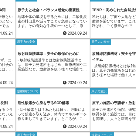
は、女性の月経開始日から10日以内であれ
測不能な事態における被ばくであるため、
に影響を
が起きた際に、放射線が周
ません。
あらゆる段階において、許
ば、お腹へのエックス線検査を行っても胎
通常の業務中に想定される被ばく線量を超
力発電所
性があります。このとき、
行き届き
管理、防災対策など、様々
児への影響はほとんどないという考えに基
学問
原子力と社会：バランス感覚の重要性
TENR：高められた自然放
える可能性も孕んでいます。緊急時被ばく
理し、環
びる放射線の量だけでなく
盗難の被
れています。また、放射線
づいていました。この時期は、まだ妊娠が
では、消火活動や放射性物質の漏洩を食い
医療とい
地球全体の環境を守るためには、二酸化炭
私たちは、宇宙や大地など
。原子力
む人々全体が浴びる放射線
ちませ
ても、設置や使用、点検な
成立していない、あるいは妊娠していたと
止める作業など、状況に応じて様々な活動
のとなっ
素の排出量を減らすことが急務となってい
射線を浴びています。これ
射性物質
握することが重要になりま
体が確認
が設けられています。この
しても胎児の細胞分裂が非常に初期段階で
が含まれます。このような活動は、時に自
ーである
ます。その有効な手段の一つとして、原子
呼ばれ、ごく微量なので、
々な装置
たとえ一人ひとりが浴びる
です。そ
障害防止法は、放射線を取
あるため、放射線の影響を受けにくいと考
身の危険を顧みずに人命救助や被害拡大の
恩恵をも
力発電が注目されています。原子力発電
響を与えません。しかし、
小限に抑
も、大人数でその量を合計
ず放射線
けでなく、私たち一人ひと
えられていたのです。しかし、近年の研究
抑制を最優先に行わなければならない、極
4.09.24
2024.09.24
誤ると人
は、発電時に二酸化炭素をほとんど排出し
因で、この自然放射線のレ
性物質
きないレベルになる可能性
うかもし
ために重要な役割を担って
や技術の進歩によって、放射線に対する考
めて困難な状況下で行われることがありま
秘めてい
ないという利点があるからです。しかし、
に高くなってしまうことが
ように、
す。そこで、ある集団全体
者の手に
しょう。
え方は変化しました。微量の放射線でも、
す。緊急時被ばくは、このような状況下に
原子力の安全
原子力の安全
による病
原子力発電には、忘れてはならない重大な
がTENR（Technologically
。さら
の影響を評価するために、
るリスク
胎児に影響を与える可能性がゼロではない
おける作業に伴う被ばくであるという点
る放射線
問題があります。それは、放射線による健
Natural Radiation
線量は常
量」という指標が用いられ
を防ぐた
という認識が広まり、国際放射線防護委員
で、通常の業務中の被ばくとは大きく異な
れていま
康被害のリスクです。ひとたび事故が起こ
に高められた自然放射線」
放射線防護基準：安全の確保のために
放射線防護機材：安全を守
な値が検
個人に対する影響を表す線
線源の厳
会（ICRP）は2007年に10日規則の廃止を
る性質を持つと言えます。
物の品種
ると、広範囲に深刻な影響を及ぼす可能性
線は、ウランやトリウムと
査し、適
の人数を掛け合わせること
に廃棄さ
イテム
勧告しました。現在では、10日規則に代わ
えず、に
- 放射線防護基準とは放射線防護基準と
生活を支
があり、その危険性を軽視することはでき
質が崩壊する際に発生しま
に、原子
す。この指標を用いること
身元不明
って、「妊娠している可能性がある場合
の社会の
は、原子力発電所をはじめ、医療機関や工
- 放射線防護機材とは放射
い方を誤
ません。原子力発電の是非を判断するに
射性物質は、土壌や岩石の
を守るた
住む人々全体が受ける放射
強化して
は、必ず医師や放射線技師に伝える」こと
えば、医
業施設など、放射線を扱う様々な場所で、
は、原子力発電所をはじめ
、健康に
は、社会全体にとってのメリットとデメリ
含まれており、私たちはそ
意を払っ
の数字で表すことができ、
が重要視されています。医療従事者は、患
に欠かせ
そこで働く人や周辺地域に住む人々の安全
扱う様々な場所で働く人々
。そのた
ットを慎重に見極める必要があります。環
けています。一方、TEN
対策を立てることができま
者さんの状況を詳しく把握した上で、検査
ゲン検査
を守るための大切なルールです。これは、
から守るための必須の装備
切な知識
境問題の解決策として期待される一方で、
活動などによって、これら
の必要性とリスク、そして代替となる検査
4.09.24
2024.09.24
用したも
目に見えない放射線が人体に与える健康へ
は、目に見えず、臭いもし
の人体へ
重大な事故のリスクも孕んでいることを忘
環境中に濃縮・拡散される
方法などを検討し、患者さんと一緒に最善
製品の検
の影響を可能な限り小さくすることを目的
えないため、私たち人間は
する学問
れてはなりません。私たちは、将来世代に
す。例えば、石炭火力発電
の方法を決定します。
放射線について
原子力施設
用されて
としています。放射線は、私たちが暮らす
ことができません。そのた
は、放射
安全で持続可能な社会を残していくため
の中に含まれるウランやト
ても、品
地球上の自然環境にもともと存在し、宇宙
ちに体が放射線にさらされ
放射線の
に、原子力発電とどのように向き合ってい
に放出されます。また、リ
られてい
から降り注ぐ宇宙線や大地に含まれる放射
があります。このような放
の役割
活性酸素から身を守るSOD酵素
原子力施設の守護者：放射
など、多
くべきか、国民全体で議論を深めていく必
を製造する過程でも、ウラ
社会にと
性物質などから常に浴びています。 ま
ら作業員を守るためには、
。放射線
要があるでしょう。
物質が副産物として発生し
なるウラ
- 活性酸素とは？私たちは日々、呼吸によ
原子力発電所や病院、研究
と言える
た、レントゲン撮影など医療分野でも利用
が非常に重要になります。
ること
に蓄積していく可能性があ
えない光
って酸素を取り込み、体内でエネルギーを
物質を扱う施設では、目に
に影響を
されています。しかし、大量に浴びてしま
どで使用される防護機材に
してくれ
は、自然放射線をわずかに
ます。こ
作り出して生きています。ところが、この
を管理し、人々と環境を守
す。大量
うと健康に悪影響を及ぼす可能性があるた
て３つの種類があります。
全な社会
健康にすぐに影響を与える
てしまう
エネルギー生成の過程で、どうしても避け
管理室が設置されています
可能性が
め、放射線を扱う施設では、この基準に基
通しにくい鉛やコンクリー
に付き合
ません。しかし、長期間に
4.09.24
2024.09.24
ります。
られないものがあります。それが活性酸素
は、施設で働く職員や周辺
れます。
づいて厳格な管理と対策が行われていま
た遮蔽体は、作業員と放射
は、将来世代への影響も懸
線を浴び
です。活性酸素は、呼吸によって取り込ま
の安全を守り、放射線の影
協力し
す。具体的には、放射線作業に従事する人
的な壁を設けることで、放
その発生源や影響範囲を把
原子力の安全
放射線について