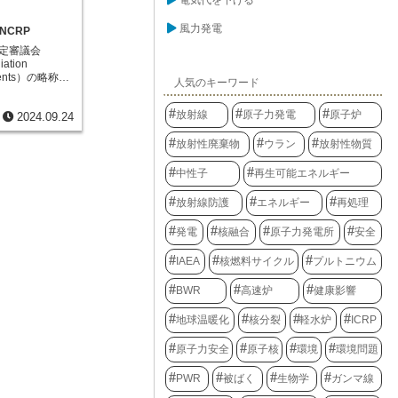
電気代を下げる
っています。放
射性物質の体内
の放射線量の測
があります。こ
風力発電
射線作業の安全
CRP
にくい素材で作
多岐にわたる業
性を高めること
測定審議会
で働く職員は、
防ぎます。最後
iation
で線量計を受け
の呼吸保護具
rements）の略称で
人気のキーワード
を測定します。
吸い込んでしま
この非営利団体
を返却し、被ば
の防護機材は、
た放射線防護に
ます。また、放
放射線
原子力発電
原子炉
切に選択・着用
2024.09.24
の健康と環境を
気や水、土壌な
を発揮します。
す。NCRPは、
射線量の測定や
熟など、作業員
放射性廃棄物
ウラン
放射性物質
分野において、
を監視していま
って防護機材と
推奨事項を策定
る異常が発生し
ばくから身を守
原子力発電所、
中性子
再生可能エネルギー
は直ちに状況を
ことに繋がりま
施設などが挙げ
、施設内外の避
は、発電、診
放射線防護
エネルギー
再処理
行います。この
、様々な目的で
目に見えない放
。NCRPは、世
、まさに「縁の
発電
核融合
原子力発電所
安全
会を設置し、最
ょう。
放射線の影響に
IAEA
核燃料サイクル
プルトニウム
。そして、その
線量の制限値や
BWR
高速炉
健康影響
規定した報告書
これらの情報
政策決定にも活
地球温暖化
核分裂
軽水炉
ICRP
射線防護の基準
たちは、スマー
原子力安全
原子核
環境
環境問題
、日常生活にお
りません。
PWR
被ばく
生物学
ガンマ線
や環境への影響に
ることで、人々