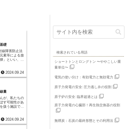
基礎
射線障害防止法
検索されている用語
元素等による放
律」といい、一
ショートトンとロングトン 〜ややこしい重
も呼ばれていま
量単位〜
本法に基づいて
2024.09.24
射線を発生する
のルールを定め
電気の使い分け：有効電力と無効電力
回りには、医療
クス線や、建物
原子力発電の安全: 圧力逃し弁の役割
られるガンマ線
線量
ています。これ
原子炉の安全: 臨界超過とは
んが、私たちの
ると人体や環境
ぼす可能性があ
あります。そこ
原子力発電の心臓部！再生熱交換器の役割
を扱う施設で
放射性物質や放
た場合に備え、
し、人々の健康
、周辺地域に住
から守ることを
2024.09.24
てもきちんと考
体的には、放射
無煙炭：石炭の最終形態とその利用法
が非常に重要で
素の使用や販
施設では、事故
その取り扱いの