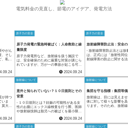
電気料金の見直し、節電のアイデア、発電方法
原子力の安全
原子力の安全
原子力発電の緊急時被ばく：人命救助と線
放射線障害防止法：安全の
量限度
断やがん
- 放射線障害防止法とは放
査、そし
は、正式には「放射性同位
原子力発電所など、放射線を扱う施設で
ど、私た
射線障害の防止に関する法
は、安全確保のために厳重な対策が講じら
割を担っ
般的には「障害防止法」と
れていますが、万が一の事故が起こる可能
用な放射
す。この法律は、原子力基
性も否定できません。このような施設で事
4.09.24
2024.09.24
なってし
制定され、放射性物質や放
故が発生した場合、人命救助や事故の拡大
する深刻
装置を安全に取り扱うため
を防ぐために、危険を承知の上で緊急作業
放射線について
放射線について
国際原子
たものです。私たちの身の
に従事しなければならない人々がいます。
を示して
現場で検査に使われるエッ
このような状況下で、緊急作業に従事する
ばれる問
の強度を確認する際に用い
人々が受ける放射線による被ばくを「緊急
意外と知られていない？１０日規則とその
集団を守る指標：集団等価
であれば
など、様々な放射線が溢れ
時被ばく」と呼びます。緊急時被ばくは、
背景
質が持つ
放射線は、目には見えませ
源が、何
らの放射線は、使い方を誤
原子力施設や放射線施設で働く人々が、通
ていま
体に対して様々な影響を及
れてしま
に悪影響を及ぼす可能性が
- １０日規則とは？妊娠の可能性がある女
常の業務中に受ける被ばくとは明確に区別
、莫大な
ります。そのため、放射線
ものを指
で、放射線障害防止法は、
性のお腹にエックス線検査を行う際、医師
されます。原子力施設で働く人々は、法令
物質、つ
は、万が一の事故が起こっ
の紛争や
射線発生装置を安全に使用
や放射線技師は胎児への被ばくを最小限に
で定められた年間被ばく線量の上限を超え
の放射性
そこで働く人々だけでなく
発生する
と生活環境を放射線の影響
抑えることを常に考えています。このよう
ないように、日々の業務における被ばく線
4.09.24
2024.09.24
態があり
む人々に対する影響につい
質の規制
目的としているのです。具
な状況で、かつては「１０日規則」と呼ば
量の管理や安全教育を受けています。しか
のもので
え、対策を立てておくこと
た時代に
性物質である放射性同位元
れる規則が用いられていました。この規則
しながら、緊急時被ばくは、事故という予
原子力の安全
放射線について
ど小さな
す。原子力発電所のような
れずに放
売、貸し借り、廃棄など、