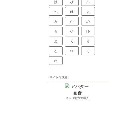
は
ひ
ふ
へ
ほ
ま
み
む
め
も
や
ゆ
よ
ら
り
る
れ
ろ
わ
サイト作成者
KING電力管理人