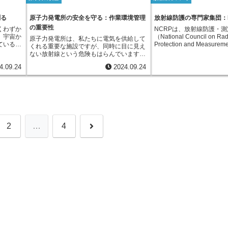
ながら作
れた酸素の一部が変化したもので、普通の
えるための重要な役割を担
る研究
の被ばく線量を可能な限り低く抑えるため
効果があります。次に、放
理を行うことが重要です。
放射線を
酸素よりもはるかに反応しやすい性質を持
射線管理室では、施設内外
基準作り
に、作業時間や距離、遮蔽などを考慮した
への取り込みを防ぐ防護服
、ゴム手
っています。活性酸素は、まるで錆のよう
定、放射性物質の管理、放
測る
原子力発電所の安全を守る：作業環境管理
放射線防護の専門家集団：N
原子力規
作業計画が立てられています。また、施設
れは、放射性物質が付着し
て、直接
に、私たちの体内の細胞や組織を少しずつ
管理、異常時の対応など、
防護に関
周辺の環境への影響を最小限にするため、
の重要性
られており、さらに、密閉
くわずか
NCRPは、放射線防護・
、作業場
傷つけていきます。このダメージが蓄積し
務を行っています。施設内
安全確保
放射性物質の放出量や環境モニタリングな
で、皮膚や衣服への汚染を
、宇宙か
（National Council on Rad
原子力発電所は、私たちに電気を供給して
壁で囲わ
ていくことが、老化現象の大きな原因の一
作業前に必ず放射線管理室
関する正
ども厳しく管理されています。この基準
に、マスクやゴーグルなど
ている放
Protection and Measu
くれる重要な施設ですが、同時に目に見え
らす工夫
つと考えられています。また、活性酸素は
取り、作業中の被ばく線量
り、国民
は、国際的な放射線防護機関である国際放
は、空気中の放射性物質を
線による
す。1964年に設立された
ない放射線という危険もはらんでいます。
は、体に
老化だけでなく、がんや動脈硬化、糖尿病
そして、作業後には線量計
く理解
射線防護委員会（ICRP）の勧告に基づい
うことを防ぎます。これら
れるレン
は、科学的な根拠に基づい
安全で安定した電力供給のためには、そこ
身につけ
など、様々な病気の発症リスクを高めるこ
く線量の記録と管理を行い
要です。
て、それぞれの国や地域の実情に合わせて
状況や作業内容に応じて適
4.09.24
2024.09.24
を利用
関する情報を提供し、人々
で働く作業員の安全と健康を守ることが何
たちは、
とも指摘されています。活性酸素は、呼吸
射線管理室は、施設内の空
定められています。日本においては、原子
することで、はじめて効果
の体にど
守ることを使命としていま
よりも重要となります。発電所の心臓部で
、安全を
によって体内で自然に発生するだけでな
どの環境試料を採取し、放
力規制委員会が中心となって、関係省庁と
日々の点検や使用方法の習
射線の種
放射線を利用するあらゆる
ある原子炉や、使用済み燃料を取り扱う区
ます。
く、紫外線や放射線、タバコの煙、大気汚
分析を行い、環境への影響
連携しながら、最新の科学的知見に基づい
一人ひとりが安全意識を持
れだけの
安全な運用と管理のための
域など、特殊な環境での作業は、想像を超
染、激しい運動、ストレス、睡眠不足な
す。万が一、放射線に関す
た適切な基準の設定と運用を行っていま
向き合うことが、放射線被
てきま
しています。具体的には、
える厳しさです。原子力発電所における作
ど、様々な要因によって増加することがわ
た場合には、放射線管理室
す。
り、安全な作業環境を築く
、エネル
医療機関、研究施設、産業
業環境の最大の特徴は、放射線への対策で
かっています。これらの要因に日常的にさ
把握し、関係機関への通報
す。
りも体に
られます。これらの施設で
す。目に見えず、臭いもない放射線から作
らされている現代人にとって、活性酸素は
難誘導などの緊急時対応を
た、体の
断、治療、非破壊検査など
業員を守るため、さまざまな対策が講じら
決して無視できない存在と言えるでしょ
ように、放射線管理室は、
次
2
…
4
なるた
放射線が利用されています
れています。防護服の着用は当然のこと、
う。
射線から人々と環境を守る
ても、影
界中の専門家からなる委員
作業時間や場所を厳密に管理することで、
下の力持ち」といえるでし
にくい臓
新の科学的知見に基づいて
被ばく量を可能な限り抑えています。さら
へ
な放射線
関する評価を行っています
に、定期的な健康診断や線量測定を行い、
を考慮し
評価結果を踏まえ、被ばく
作業員の健康状態を常に把握しています。
評価する
安全な取り扱い方法などを
また、原子力発電所では、放射性物質の漏
という概
や勧告を発行しています。
洩を防ぐための対策も徹底されています。
びた放射
は、国際機関や各国政府の
原子炉や配管など、放射性物質を扱う機器
類による
用されており、世界中の放
は、何重もの安全装置を備えた堅牢な構造
って算出
策定に貢献しています。私
となっています。さらに、万一、放射性物
類の放射
トフォンや電子レンジなど
質が漏洩した場合でも、拡散を防ぐための
合的な影
いても放射線と無縁ではあ
緊急時対応システムが整っています。日々
なりま
NCRPは、放射線の人体
の点検や保守作業、そして、緊急時対応訓
関する正確な情報を発信す