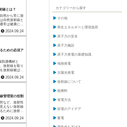
囲に広がる可能
可や届出、安全
一人ひとりが浴
カテゴリーから探す
な義務が定めら
射線とは？
、その地域に住
発生装置につい
自然から常に放
の量の合計を把
どに関する規制
その他
は自然放射線と
す。なぜなら、
ように、放射線
通常は健康に影
量が少なくて
り扱う事業者だ
再生エネルギーと環境負荷
人間の活動が原
すると、無視で
りの安全を守る
2024.09.24
ベルが意図せず
があるからで
いると言えるで
原子力の安全
あります。これ
が受ける放射線
 Enhanced
「集団等価線
）、日本語では「人為的
原子力施設
ます。これは、
です。自然放射
るための必須ア
量に、その集団
いった放射性物
で計算されま
原子力発電の基礎知識
す。これらの放
で、ある地域に
線防護機材と
中にごく微量に
線の影響を一つ
地熱発電
、放射線を取り
の影響を常に受
より適切な防災
を放射線被ばく
Rは、人間の産業
す。
太陽光発電
品です。放射線
の放射性物質が
2024.09.24
ない、音も聞こ
ことで発生しま
放射線について
五感で感知する
所からは、石炭
め、知らないう
リウムが大気中
核燃料
てしまう危険性
ン鉱石から肥料
射線の危険性か
線管理室の役割
ン系列の放射性
防護機材の役割
発電方法
、土壌や水環境
所など、放射性
原子力発電所な
ります。TENR
見えない放射線
は、大きく分け
節電のアイデア
高めるものの、
るために放射線
まず、放射線を
レベルではあり
。放射線管理室
トなどで作られ
わたる被ばく
蓄電
2024.09.24
地域に住む人々
線源の間に物理
念されるため、
響を最小限に抑
射線を遮断する
握し、適切な管