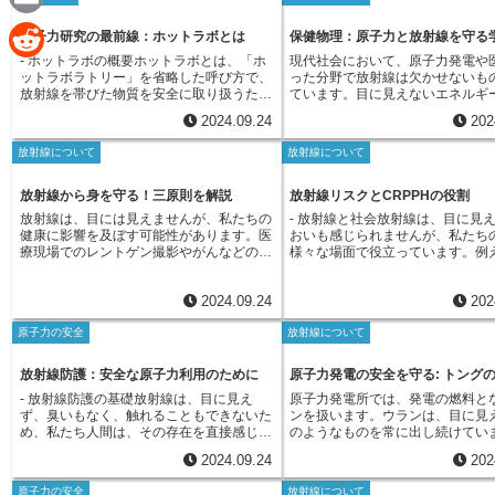
e
ベルに応じて分別され、焼却や圧縮などの
放射線を浴びることで健康への悪影響が生
粒子状のものです。どちらも人体
置されているケースも少なくあり
a
減容処理や、セメントなどで固めて安定化
E
じる可能性を認めつつも、その影響を一定
与える可能性がありますが、原子
さらに、企業や研究機関の管理不
原子力研究の最前線：ホットラボとは
保健物理：原子力と放射線を守る
処理が行われます。そして、遮蔽効果のあ
レベルに抑えることを目的として、放射線
はこれらの放射性物質を厳重に管
によって放射線源が紛失したり、
る容器に封入した上で、適切な管理の下で
c
- ホットラボの概要ホットラボとは、「ホ
現代社会において、原子力発電や
業務に従事する人々に対する被曝線量の上
境中への放出を極力抑えています
m
害に遭ってしまうケースも後を絶
保管または処分されます。放射性廃棄物の
R
ットラボラトリー」を省略した呼び方で、
った分野で放射線は欠かせないも
限を定めていました。しかし、時が経つに
発電所から排出される気体状の放
ん。身元不明線源は、その存在自
安全管理は、原子力発電の利用において極
e
放射線を帯びた物質を安全に取り扱うため
ています。目に見えないエネルギ
つれて、放射線から人々を守るための考え
は、フィルターや吸着塔など、様
できないため、発見が極めて困難
a
めて重要な課題です。将来世代に負担を残
e
の特別な施設や設備を備えた実験室のこと
放射線は、私たちの生活に様々な
方は大きく進歩しました。放射線による健
を通すことで、環境への影響を最
して、発見が遅れた場合、意図せ
さないよう、安全性を第一に、環境への影
2024.09.24
202
b
を指します。原子力研究においては、ウラ
たらしてくれる一方で、使い方を
康への影響は、わずかでも浴びれば浴びる
えています。また、粒子状の放射
に被ばくしてしまう人が出てしま
i
響を最小限に抑える技術開発や管理体制の
d
ン燃料の核分裂によって生じる様々な元素
体や環境に影響を与える可能性も
だけリスクが高まるという考え方が広ま
は、排水や排気の中に含まれない
れません。さらに、悪意を持った
構築が求められています。
放射線について
放射線について
や、人工的に放射能を持たせた物質など、
ます。放射線は、レントゲン撮影
o
り、国際的な基準もより厳格なものへと変
処理施設できちんと除去されます
渡った場合、テロなどに悪用され
l
高い放射能を持つ物質を扱う機会が多くあ
気の診断や、がん細胞を死滅させ
d
化していきました。このような変化に伴
に、原子力発電所周辺の環境放射
も孕んでいます。このような事態
ります。これらの物質は、人体に深刻な影
治療など、医療分野で広く活用さ
放射線から身を守る！三原則を解説
放射線リスクとCRPPHの役割
い、「許容被曝線量」という言葉は、放射
に監視されており、万が一、異常
o
めに、関係機関は協力して、放射
響を与える可能性があり、安全に扱うため
す。また、工業製品の検査や農作
線防護の考え方の変化を適切に反映した
出された場合は、直ちに原因を調
i
重な管理体制の構築、そして過去
放射線は、目には見えませんが、私たちの
- 放射線と社会放射線は、目に見
には、厳重な安全対策が必須となります。
改良などにも利用され、私たちの
「線量当量限度」という用語に置き換えら
切な措置が取られます。このよう
れた放射性物質の適切な処理や、
k
健康に影響を及ぼす可能性があります。医
おいも感じられませんが、私たち
そこで、ホットラボが重要な役割を果たし
えています。しかし、放射線は使
れました。これは、放射線業務に従事する
力発電所では、人々の健康と環境
線源の捜索活動などを、より一層
t
療現場でのレントゲン撮影やがんなどの病
様々な場面で役立っています。例
ます。ホットラボでは、分厚い鉛でできた
ると、細胞や遺伝子に損傷を与え
人々が、業務上浴びてもよいとされる線量
め、放射性物質の管理に細心の注
いく必要があります。
気の治療、原子力発電所、工業における非
療の分野では、病気の診断や治療
壁や遮蔽窓、遠隔操作が可能なマニピュレ
悪影響を及ぼす可能性があります
の上限値を示すものです。
ています。
破壊検査など、様々な分野で放射線は利用
ない技術となっています。レント
ータ、高性能な換気システムなど、放射線
め、放射線を取り扱う際には、適
2024.09.24
202
されています。しかし、それと同時に、被
やがん治療は、放射線の性質を利
による被ばくを最小限に抑えるための様々
と安全対策が不可欠です。放射線
ばくによる健康へのリスクも存在します。
のです。また、工業の分野では、
な工夫が凝らされています。これらの設備
の影響や安全な取り扱い方を研究
原子力の安全
放射線について
放射線による健康への影響を最小限に抑え
査や材料の改良などに放射線が利
により、研究者たちは安全な環境で、放射
が、『保健物理』です。保健物理
るためには、放射線防護の三原則「時間」
います。さらに、農業分野におい
性物質の分析、実験、処理などを行うこと
線から人々と環境を守るために、
「距離」「遮蔽」を理解し、日々の作業に
種改良や食品の殺菌などに役立て
放射線防護：安全な原子力利用のために
原子力発電の安全を守る: トング
ができます。ホットラボは、原子力研究の
測定方法や防護対策、法律や倫理
しっかりと活かしていくことが重要です。
ます。このように、放射線は現代
進歩に欠かせない施設であり、新しいエネ
岐にわたる分野を網羅しています
- 放射線防護の基礎放射線は、目に見え
原子力発電所では、発電の燃料と
まず、「時間」とは、放射線場に滞在する
ってなくてはならない技術の一つ
ルギー源の開発や医療分野への応用など、
は、正しく理解し、安全に利用す
ず、臭いもなく、触れることもできないた
ンを扱います。ウランは、目に見
時間を可能な限り短くすることを意味しま
でしょう。しかし、放射線は人体
様々な分野に貢献しています。
で、私たちに多くの恩恵をもたら
め、私たち人間は、その存在を直接感じる
のようなものを常に出し続けてい
す。作業時間を短縮することで、被ばく量
与える可能性があることも事実で
る強力なエネルギーです。安心安
ことができません。しかし、 放射線は、
れは放射線と呼ばれ、大量に浴び
を減らすことができます。次に、「距離」
に浴びると健康に悪影響を及ぼす
を実現するために、放射線と安全
2024.09.24
202
物質を透過する力や、物質を電離させる力
と人の体に害を及ぼす可能性があ
とは、放射線源からできるだけ離れること
あり、適切な管理と利用が求めら
っていくことが重要です。
を持っており、 その影響は、私たちの体
発電所で働く人たちは、この放射
を意味します。放射線の強度は距離の二乗
そのため、国際機関や各国政府は
原子力の安全
放射線について