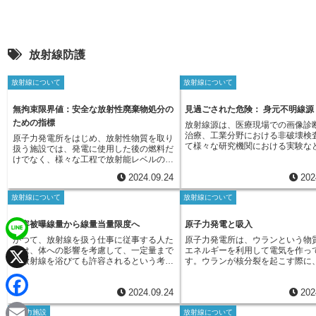
放射線防護
放射線について
放射線について
無拘束限界値：安全な放射性廃棄物処分の
見過ごされた危険： 身元不明線源
ための指標
放射線源は、医療現場での画像診
治療、工業分野における非破壊検
原子力発電所をはじめ、放射性物質を取り
て様々な研究機関における実験な
扱う施設では、発電に使用した後の燃料だ
ちの社会にとって非常に重要な役
けでなく、様々な工程で放射能レベルの異
ています。しかし、このような有
なる廃棄物が発生します。これらの廃棄物
2024.09.24
202
線源も、その管理体制が不十分と
は、放射能の強さや性質に合わせて、安全
まうと、一転して人々や環境に対
かつ適切に管理することが極めて重要で
放射線について
放射線について
な脅威になりかねません。近年、
す。高レベル放射性廃棄物である使用済み
力機関（IAEA）などが特に懸念
燃料は、再処理を経てウランやプルトニウ
いるのが、「身元不明線源」と呼
ムを取り出した後、残りの放射性物質をガ
許容被曝線量から線量当量限度へ
原子力発電と吸入
題です。身元不明線源とは、本来
ラス固化体として封じ込め、地下深くに埋
かつて、放射線を扱う仕事に従事する人た
原子力発電所は、ウランという物
厳重に管理されているべき放射線
設処分する方法が検討されています。一
L
ちは、体への影響を考慮して、一定量まで
エネルギーを利用して電気を作っ
らかの理由でその管理体制から外
方、低レベル放射性廃棄物は、適切な処理
は放射線を浴びても許容されるという考え
す。ウランが核分裂を起こす際に
い、所在が不明になってしまった
や処分を行うことによって、環境や私たち
方が主流でした。この許容される放射線の
エネルギーと共に、放射線を出す
i
します。このような事態は、過去
の健康への影響を最小限に抑えることが可
X
量のことを「許容被曝線量」と呼んでいま
まり放射性物質が発生します。こ
テロ行為といった社会不安の中で
能です。低レベル放射性廃棄物には、作業
2024.09.24
202
した。この考え方が生まれた背景には、
物質には、大きく分けて二つの状
ことがあります。また、放射性物
n
服や手袋などの汚染物、使用済み機器の一
1965年に国際放射線防護委員会（ICRP）
ます。一つは空気中に漂う気体状
がまだ十分に整備されていなかっ
F
部などが含まれます。これらは、放射能レ
原子力施設
放射線について
が出した勧告があります。この勧告では、
す。もう一つは、目に見えないほ
廃棄されたものが、適切に処理さ