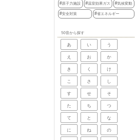
原子力施設
温室効果ガス
気候変動
となく、安全に
実現を目指して
安全対策
省エネルギー
50音から探す
あ
い
う
え
お
か
き
く
け
こ
さ
し
す
せ
そ
た
ち
つ
て
と
な
に
ね
の