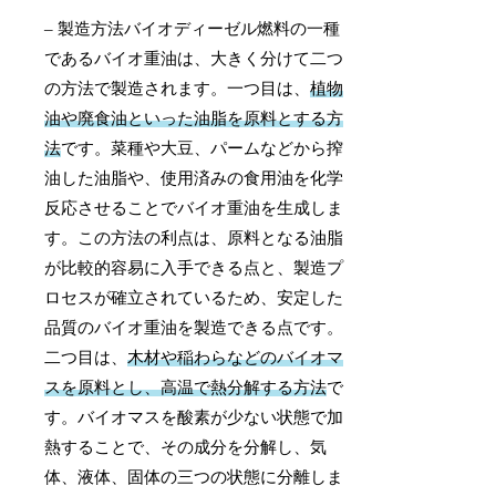
– 製造方法バイオディーゼル燃料の一種
であるバイオ重油は、大きく分けて二つ
の方法で製造されます。一つ目は、
植物
油や廃食油といった油脂を原料とする方
法
です。菜種や大豆、パームなどから搾
油した油脂や、使用済みの食用油を化学
反応させることでバイオ重油を生成しま
す。この方法の利点は、原料となる油脂
が比較的容易に入手できる点と、製造プ
ロセスが確立されているため、安定した
品質のバイオ重油を製造できる点です。
二つ目は、
木材や稲わらなどのバイオマ
スを原料とし、高温で熱分解する方法
で
す。バイオマスを酸素が少ない状態で加
熱することで、その成分を分解し、気
体、液体、固体の三つの状態に分離しま