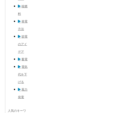
核燃
料
発電
方法
節電
のアイ
デア
蓄電
電気
代を下
げる
風力
発電
人気のキーワ