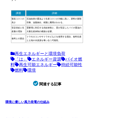
課題
詳細
製造コストの
石油由来の重油より生産コストが大幅に高い。原料の藻類
高さ
培養、油脂抽出、精製に費用がかかる。
安定供給と生
需要増に対応する供給体制と、質が安定したバイオ重油の
産量の増加
大量生産体制の構築が必要。
トウモロコシやサトウキビなどを使用する場合、食料生産
食料との競合
と土地や水資源を奪い合う可能性。
再生エネルギーと環境負荷
「は」
エネルギー資源
バイオ燃
料
再生可能エネルギー
持続可能性
燃料
環境
関連する記事
環境に優しい風力発電の仕組み