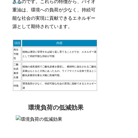
きる
のです。これらの特徴から、バイオ
重油は、環境への負荷が少なく、持続可
能な社会の実現に貢献できるエネルギー
源として期待されています。
項目
内容
再生
植物は適切に管理すれば繰り返し育てることができ、エネルギー源
可能
として持続可能な供給が可能
性
二酸
植物の成長過程で二酸化炭素を吸収し、燃焼時に放出される二酸化
化炭
炭素はもともと大気にあったもの。ライフサイクル全体で見ると二
素排
酸化炭素排出量を大幅に削減可能。
出量
環境負荷が少なく、持続可能な社会の実現に貢献できるエネルギー
特徴
源
環境負荷の低減効果