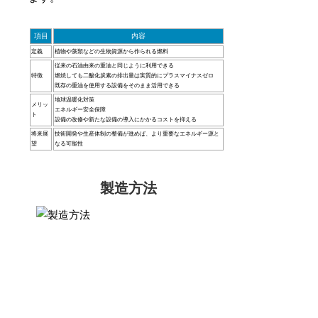
項目
内容
定義
植物や藻類などの生物資源から作られる燃料
従来の石油由来の重油と同じように利用できる
特徴
燃焼しても二酸化炭素の排出量は実質的にプラスマイナスゼロ
既存の重油を使用する設備をそのまま活用できる
地球温暖化対策
メリッ
エネルギー安全保障
ト
設備の改修や新たな設備の導入にかかるコストを抑える
将来展
技術開発や生産体制の整備が進めば、より重要なエネルギー源と
望
なる可能性
製造方法