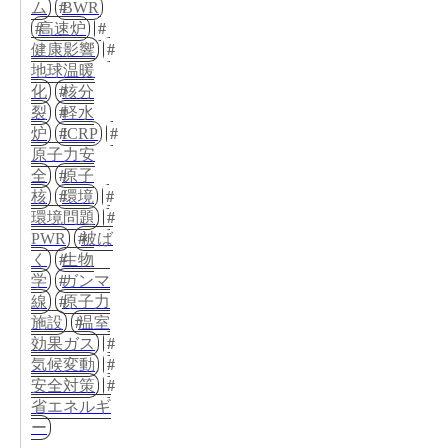
ム
BWR
高速炉
健康影響
地球温暖
化
核分
裂
軽水
炉
ICRP
原子力安
全
原子
核
環境
環境問題
PWR
被ば
く
生物
学
ガンマ
線
原子力
施設
温室
効果ガス
気候変動
安全対策
省エネルギ
ー