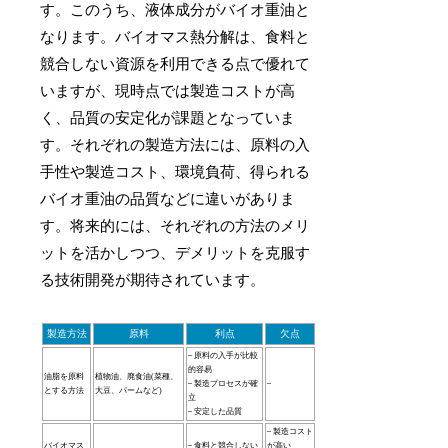
す。このうち、液体成分がバイオ重油と
なります。バイオマス熱分解は、食料と
競合しない資源を利用できる点で優れて
いますが、現時点では製造コストが高
く、品質の安定化が課題となっていま
す。それぞれの製造方法には、原料の入
手性や製造コスト、環境負荷、得られる
バイオ重油の品質などに違いがありま
す。将来的には、それぞれの方法のメリ
ットを活かしつつ、デメリットを克服す
る技術開発が期待されています。
製造方法
原料
利点
欠点
– 原料の入手が比較
的容易
油脂を原料
植物油、廃食油(菜種、
– 製造プロセスが確
–
とする方法
大豆、パームなど)
立
– 安定した品質
– 製造コスト
バイオマス
– 食料と競合しない
が高い