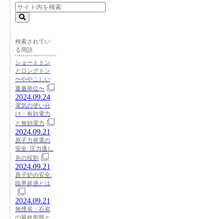
検索されてい
る用語
ショートトン
とロングトン
〜ややこしい
重量単位〜
2024.09.24
電気の使い分
け：有効電力
と無効電力
2024.09.21
原子力発電の
安全: 圧力逃し
弁の役割
2024.09.21
原子炉の安全:
臨界超過とは
2024.09.21
無煙炭：石炭
の最終形態と