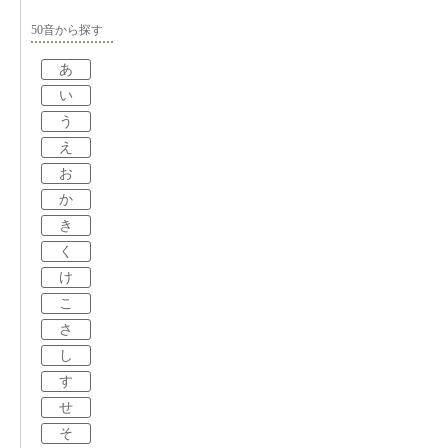
50音から探す
あ
い
う
え
お
か
き
く
け
こ
さ
し
す
せ
そ