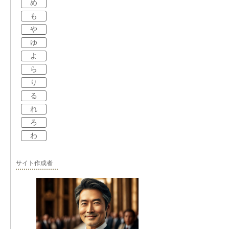
め
も
や
ゆ
よ
ら
り
る
れ
ろ
わ
サイト作成者