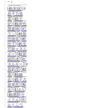
ード
放射線
原子力発
電
原子
炉
放射性
廃棄物
ウ
ラン
放射
性物質
中
性子
再生
可能エネル
ギー
放射
線防護
エ
ネルギー
再処理
発
電
核融
合
原子力
発電所
安
全
IAEA
核燃料サ
イクル
プ
ルトニウ