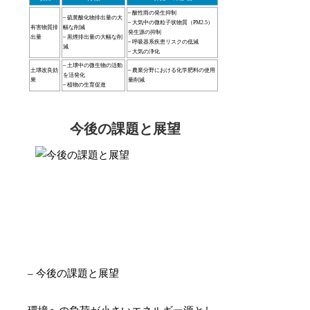
– 酸性雨の発生抑制
– 硫黄酸化物排出量の大
– 大気中の微粒子状物質（PM2.5）
有害物質排
幅な削減
発生源の抑制
出量
– 黒煙排出量の大幅な削
– 呼吸器系疾患リスクの低減
減
– 大気の浄化
– 土壌中の微生物の活動
土壌改良効
– 農業分野における化学肥料の使用
を活発化
果
量削減
– 植物の生育促進
今後の課題と展望
– 今後の課題と展望