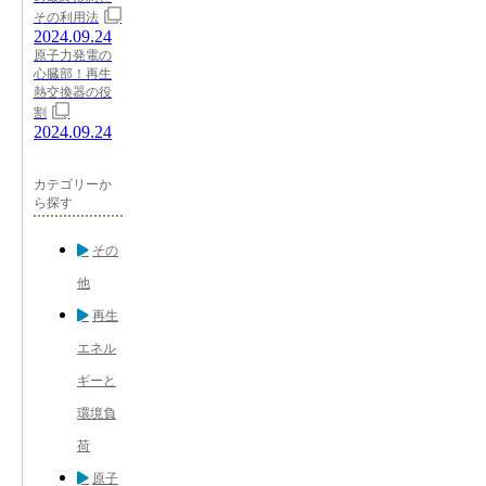
その利用法
2024.09.24
原子力発電の
心臓部！再生
熱交換器の役
割
2024.09.24
カテゴリーか
ら探す
その
他
再生
エネル
ギーと
環境負
荷
原子