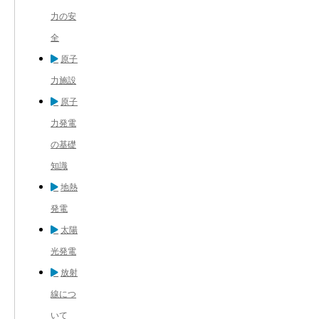
力の安
全
原子
力施設
原子
力発電
の基礎
知識
地熱
発電
太陽
光発電
放射
線につ
いて