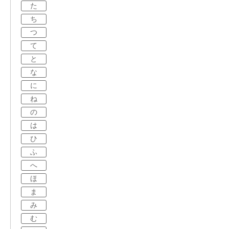
た
ち
つ
て
と
な
に
ね
の
は
ひ
ふ
へ
ほ
ま
み
む