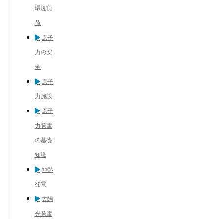
環境負
荷
原子
力の安
全
原子
力施設
原子
力発電
の基礎
知識
地熱
発電
太陽
光発電