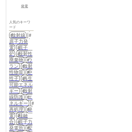
発電
人気のキーワ
ード
放射線
原子力発
電
原子
炉
放射性
廃棄物
ウ
ラン
放射
性物質
中
性子
再生
可能エネル
ギー
放射
線防護
エ
ネルギー
再処理
発
電
核融
合
原子力
発電所
安