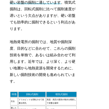
硬い岩盤の掘削に適しています
。噴気式
掘削は、回転式掘削に比べて掘削速度が
遅いという欠点がありますが、硬い岩盤
でも効率的に掘削できるという利点があ
ります。
地熱発電所の掘削では、地質や掘削深
度、目的などに合わせて、これらの掘削
技術を単独で、あるいは組み合わせて利
用します。近年では、より深く、より硬
い地層から地熱資源を開発するために、
新しい掘削技術の開発も進められていま
す。
特徴
回転式掘削
噴気式掘削
ドリルビットを回転させて岩
高温・高圧の蒸気や熱水を噴射し
方法
盤を削孔
て岩盤を破砕
適した