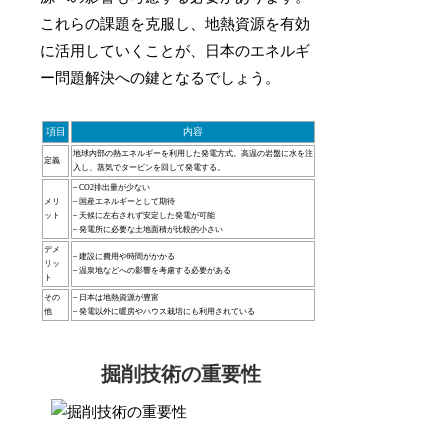
これらの課題を克服し、地熱資源を有効
に活用していくことが、日本のエネルギ
ー問題解決への鍵となるでしょう。
項目
内容
地球内部の熱エネルギーを利用した発電方式。高温の岩盤に水を注
定義
入し、蒸気でタービンを回して発電する。
– CO2排出量が少ない
メリ
– 国産エネルギーとして期待
ット
– 天候に左右されず安定した発電が可能
– 発電所に必要な土地面積が比較的小さい
デメ
– 建設に費用や時間がかかる
リッ
– 温泉地などへの影響を考慮する必要がある
ト
その
– 日本は地熱資源が豊富
他
– 発電以外に暖房やハウス栽培にも利用されている
掘削技術の重要性