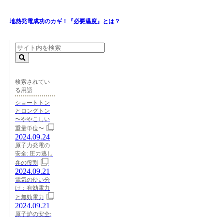
地熱発電成功のカギ！『必要温度』とは？
検索されてい
る用語
ショートトン
とロングトン
〜ややこしい
重量単位〜
2024.09.24
原子力発電の
安全: 圧力逃し
弁の役割
2024.09.21
電気の使い分
け：有効電力
と無効電力
2024.09.21
原子炉の安全: