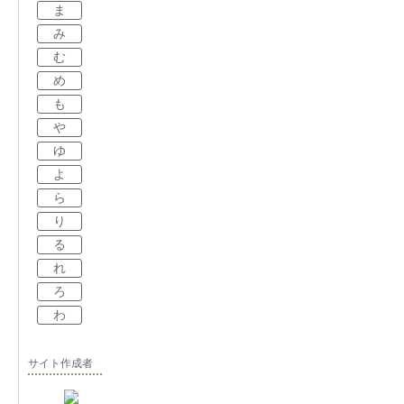
ま
み
む
め
も
や
ゆ
よ
ら
り
る
れ
ろ
わ
サイト作成者