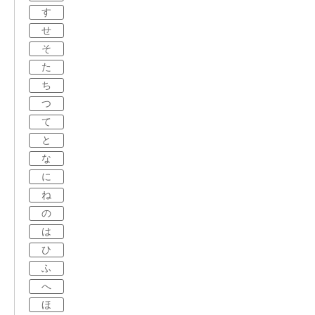
す
せ
そ
た
ち
つ
て
と
な
に
ね
の
は
ひ
ふ
へ
ほ