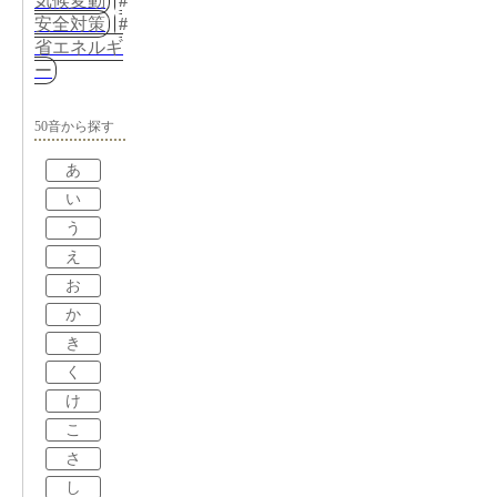
気候変動
安全対策
省エネルギ
ー
50音から探す
あ
い
う
え
お
か
き
く
け
こ
さ
し