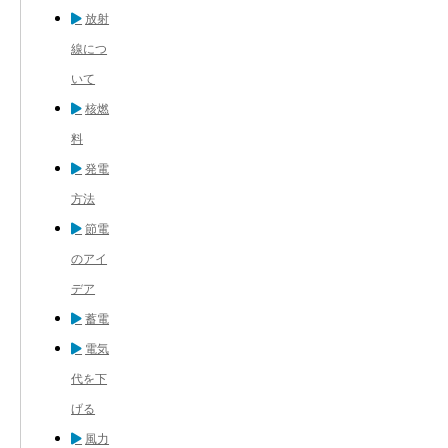
放射
線につ
いて
核燃
料
発電
方法
節電
のアイ
デア
蓄電
電気
代を下
げる
風力