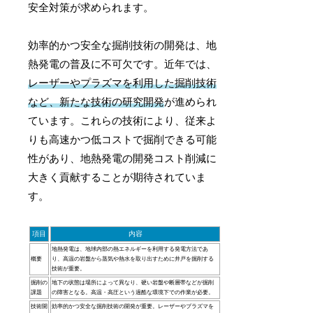
安全対策が求められます。
効率的かつ安全な掘削技術の開発は、地
熱発電の普及に不可欠です。近年では、
レーザーやプラズマを利用した掘削技術
など、新たな技術の研究開発
が進められ
ています。これらの技術により、従来よ
りも高速かつ低コストで掘削できる可能
性があり、地熱発電の開発コスト削減に
大きく貢献することが期待されていま
す。
項目
内容
地熱発電は、地球内部の熱エネルギーを利用する発電方法であ
概要
り、高温の岩盤から蒸気や熱水を取り出すために井戸を掘削する
技術が重要。
掘削の
地下の状態は場所によって異なり、硬い岩盤や断層帯などが掘削
課題
の障害となる。高温・高圧という過酷な環境下での作業が必要。
技術開
効率的かつ安全な掘削技術の開発が重要。レーザーやプラズマを