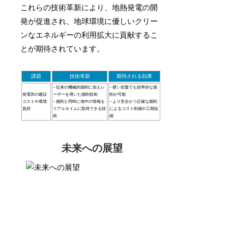
これらの技術革新により、地熱発電の開
発が促進され、地球環境に優しいクリー
ンなエネルギーの利用拡大に貢献するこ
とが期待されています。
課題
技術革新
期待される効果
– 従来の機械的掘削に加えレ
– 硬い岩盤でも効率的な掘
発電所の建設
ーザーを用いた掘削技術
削が可能
コストや環境
– 掘削と同時に地中の情報を
– より安全かつ正確な掘削
負荷
リアルタイムに取得できる技
によるコスト削減や工期短
術
縮
未来への展望