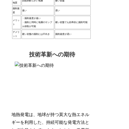
比較的軟らかい地層
硬い岩盤
地質
掘削速
速い
遅い
度
・掘削速度が速い
メリッ
・掘削と同時に地層のサンプ
硬い岩盤でも効率的に掘削可能
ト
ル採取が可能
デメリ
硬い岩盤の掘削には不向き
掘削速度が遅い
ット
技術革新への期待
地熱発電は、地球が持つ莫大な熱エネル
ギーを利用した、持続可能な発電方法と