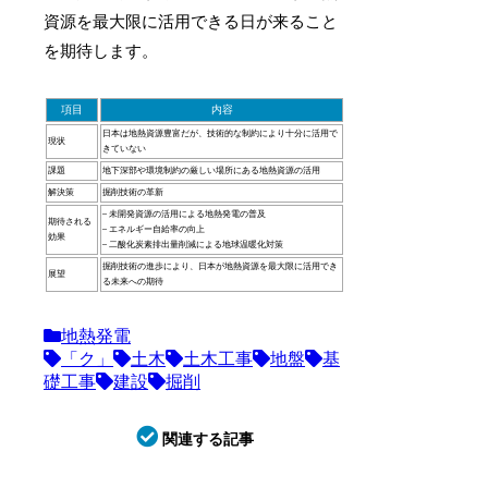
資源を最大限に活用できる日が来ること
を期待します。
項目
内容
日本は地熱資源豊富だが、技術的な制約により十分に活用で
現状
きていない
課題
地下深部や環境制約の厳しい場所にある地熱資源の活用
解決策
掘削技術の革新
– 未開発資源の活用による地熱発電の普及
期待される
– エネルギー自給率の向上
効果
– 二酸化炭素排出量削減による地球温暖化対策
掘削技術の進歩により、日本が地熱資源を最大限に活用でき
展望
る未来への期待
地熱発電
「ク」
土木
土木工事
地盤
基
礎工事
建設
掘削
関連する記事