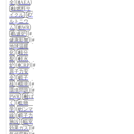
全
IAEA
核燃料サ
イクル
プ
ルトニウ
ム
BWR
高速炉
健康影響
地球温暖
化
核分
裂
軽水
炉
ICRP
原子力安
全
原子
核
環境
環境問題
PWR
被ば
く
生物
学
ガンマ
線
原子力
施設
温室
効果ガス