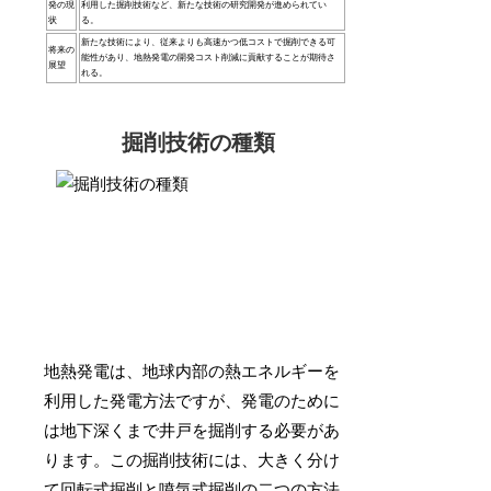
発の現
利用した掘削技術など、新たな技術の研究開発が進められてい
状
る。
新たな技術により、従来よりも高速かつ低コストで掘削できる可
将来の
能性があり、地熱発電の開発コスト削減に貢献することが期待さ
展望
れる。
掘削技術の種類
地熱発電は、地球内部の熱エネルギーを
利用した発電方法ですが、発電のために
は地下深くまで井戸を掘削する必要があ
ります。この掘削技術には、大きく分け
て回転式掘削と噴気式掘削の二つの方法