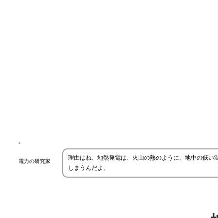
理由はね、地熱発電は、火山の熱のように、地中の低い
電力の研究家
しまうんだよ。