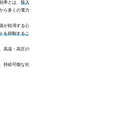
効率とは、
投入
から多くの電力
源が枯渇する心
トを抑制するこ
、高温・高圧の
、持続可能な社