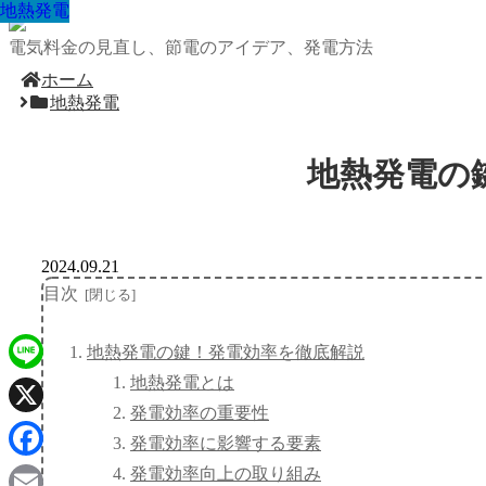
地熱発電
地熱発電
地熱発電
地熱発電
地熱発電
地熱発電
地熱発電
地熱発電
地熱発電
電気料金の見直し、節電のアイデア、発電方法
ホーム
地熱発電
地熱発電の
2024.09.21
目次
地熱発電の鍵！発電効率を徹底解説
地熱発電とは
Line
発電効率の重要性
X
発電効率に影響する要素
Facebook
発電効率向上の取り組み