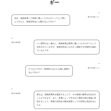
ギー
電力を見直したい
先生、地熱発電って地球に優しいエネルギーってよく聞く
んですけど、地域活性化にも繋がるんですか？
電力の研究家
いい質問だね！確かに、地熱発電は環境に優しいエネルギーとして
注目されていますが、地域活性化にも大きく貢献する可能性を秘め
ているんです。
電力を見直したい
そうなんですか！具体的にはどんな風に貢献す
るんですか？
電力の研究家
例えば、地熱発電所を建設することで、その地域の雇用を生み出す
ことができます。また、発電によって生まれた電気や熱を地域に供
給することで、産業の活性化や観光資源としての活用も見込めるん
だよ。