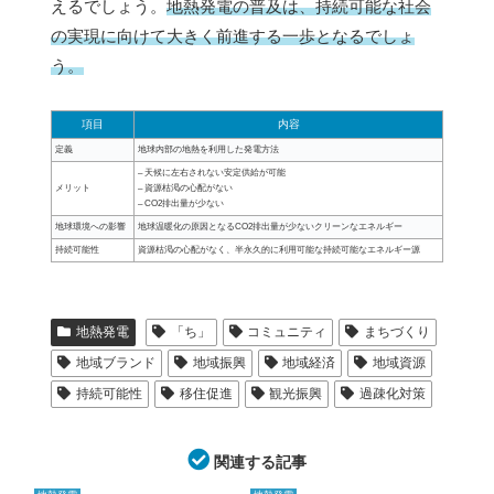
えるでしょう。
地熱発電の普及は、持続可能な社会
の実現に向けて大きく前進する一歩となるでしょ
う。
項目
内容
定義
地球内部の地熱を利用した発電方法
– 天候に左右されない安定供給が可能
メリット
– 資源枯渇の心配がない
– CO2排出量が少ない
地球環境への影響
地球温暖化の原因となるCO2排出量が少ないクリーンなエネルギー
持続可能性
資源枯渇の心配がなく、半永久的に利用可能な持続可能なエネルギー源
地熱発電
「ち」
コミュニティ
まちづくり
地域ブランド
地域振興
地域経済
地域資源
持続可能性
移住促進
観光振興
過疎化対策
関連する記事