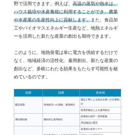
野で活用できます。例えば、
高温の蒸気や熱水は、
ハウス栽培や水産養殖に利用することができ、農業
や水産業の生産性向上に貢献します。
また、食品加
工やバイオマスエネルギー生産など、地熱エネルギ
ーを活用した新たな産業の創出も期待できます。
このように、地熱発電は単に電力を供給するだけで
なく、地域経済の活性化、雇用創出、新たな産業の
創出など、多岐にわたる効果をもたらす可能性を秘
めているのです。
段階
効果
具体例
建設工事による地元企業への仕事創
出
建設段階
地域経済への貢献、雇用創出
発電所建設による雇用創出
発電所の保守・管理業務
運転開始後
継続的な雇用創出
周辺施設の運営
発電所の見学ツアー