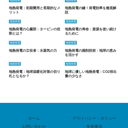
地熱発電
地熱発電
地熱発電：初期費用と長期的なメ
地熱発電の鍵！発電効率を徹底解
リット
説
地熱発電
地熱発電
地熱発電の心臓部：タービンの役
地熱発電の寿命：資源を使い続け
割とは？
るために
地熱発電
地熱発電
地熱発電の立役者：水蒸気の力
地熱発電の掘削技術：地球の恵み
を活かす
地熱発電
地熱発電
地熱発電：地球温暖化対策の切り
地球に優しい地熱発電：CO2排出
札となるか？
量の少なさ
ホーム
プライバシー・ポリシー
お問い合わせ
免責事項