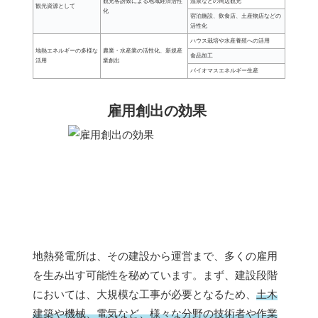
観光客誘致による地域経済活性
温泉などの周辺観光
観光資源として
化
宿泊施設、飲食店、土産物店などの
活性化
ハウス栽培や水産養殖への活用
地熱エネルギーの多様な
農業・水産業の活性化、新規産
食品加工
活用
業創出
バイオマスエネルギー生産
雇用創出の効果
地熱発電所は、その建設から運営まで、多くの雇用
を生み出す可能性を秘めています。まず、建設段階
においては、大規模な工事が必要となるため、
土木
建築や機械、電気など、様々な分野の技術者や作業