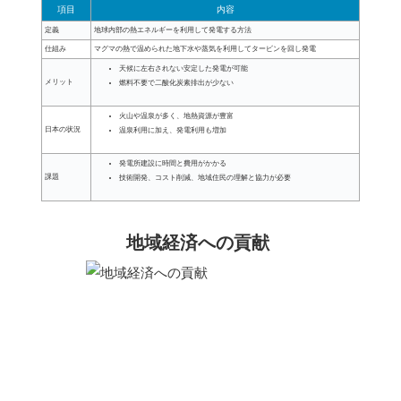
項目
内容
定義
地球内部の熱エネルギーを利用して発電する方法
仕組み
マグマの熱で温められた地下水や蒸気を利用してタービンを回し発電
天候に左右されない安定した発電が可能
メリット
燃料不要で二酸化炭素排出が少ない
火山や温泉が多く、地熱資源が豊富
日本の状況
温泉利用に加え、発電利用も増加
発電所建設に時間と費用がかかる
課題
技術開発、コスト削減、地域住民の理解と協力が必要
地域経済への貢献