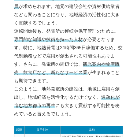
員
が求められます。地元の建設会社や資材供給業者
なども関わることになり、地域経済の活性化に大き
く貢献するでしょう。
運転開始後も、発電所の運転や保守管理のために、
専門的な知識や技術を持った人材
が必要となりま
す。特に、地熱発電は24時間365日稼働するため、交
代制勤務などで雇用が創出される可能性もありま
す。さらに、発電所の周辺では、
観光案内や物産販
売、飲食店など、新たなサービス業
が生まれること
も期待できます。
このように、地熱発電所の建設は、地域に雇用を創
出し、地域経済を活性化するだけでなく、
過疎化が
進む地方都市の再生
にも大きく貢献する可能性を秘
めていると言えるでしょう。
段階
雇用創出
詳細
大規模工事が必要となるため、様々な分野の技術者や