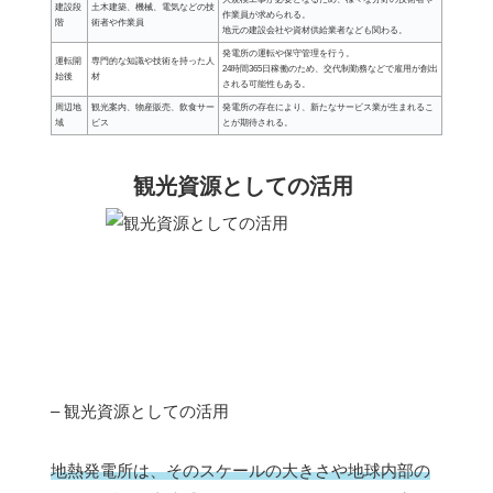
建設段
土木建築、機械、電気などの技
作業員が求められる。
階
術者や作業員
地元の建設会社や資材供給業者なども関わる。
発電所の運転や保守管理を行う。
運転開
専門的な知識や技術を持った人
24時間365日稼働のため、交代制勤務などで雇用が創出
始後
材
される可能性もある。
周辺地
観光案内、物産販売、飲食サー
発電所の存在により、新たなサービス業が生まれるこ
域
ビス
とが期待される。
観光資源としての活用
– 観光資源としての活用
地熱発電所は、そのスケールの大きさや地球内部の