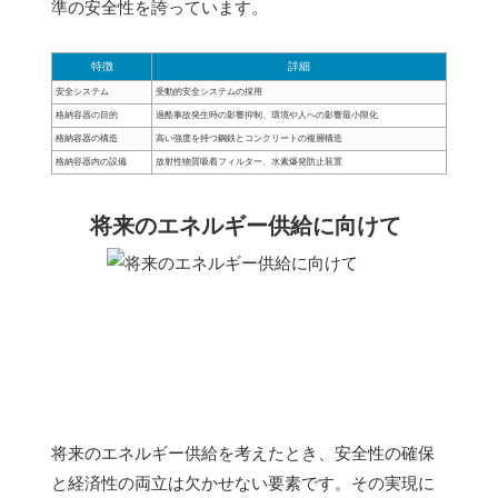
準の安全性を誇っています。
特徴
詳細
安全システム
受動的安全システムの採用
格納容器の目的
過酷事故発生時の影響抑制、環境や人への影響最小限化
格納容器の構造
高い強度を持つ鋼鉄とコンクリートの複層構造
格納容器内の設備
放射性物質吸着フィルター、水素爆発防止装置
将来のエネルギー供給に向けて
将来のエネルギー供給を考えたとき、安全性の確保
と経済性の両立は欠かせない要素です。その実現に