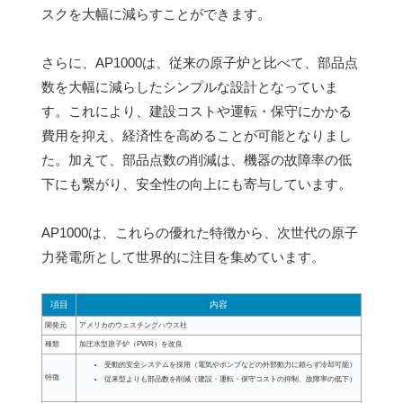
スクを大幅に減らすことができます。
さらに、AP1000は、従来の原子炉と比べて、部品点
数を大幅に減らしたシンプルな設計となっていま
す。これにより、建設コストや運転・保守にかかる
費用を抑え、経済性を高めることが可能となりまし
た。加えて、部品点数の削減は、機器の故障率の低
下にも繋がり、安全性の向上にも寄与しています。
AP1000は、これらの優れた特徴から、次世代の原子
力発電所として世界的に注目を集めています。
項目
内容
開発元
アメリカのウェスチングハウス社
種類
加圧水型原子炉（PWR）を改良
受動的安全システムを採用（電気やポンプなどの外部動力に頼らず冷却可能）
特徴
従来型よりも部品数を削減（建設・運転・保守コストの抑制、故障率の低下）