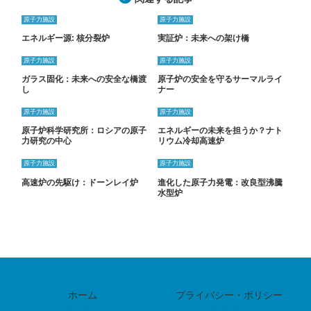
原子力施設
原子力施設
エネルギー源: 核分裂炉
実証炉：未来への架け橋
原子力施設
原子力施設
ガラス固化：未来への安全な橋渡
原子炉の安全を守るサーマルライ
し
ナー
原子力施設
原子力施設
原子炉科学研究所：ロシアの原子
エネルギーの未来を担うか？ナト
力研究の中心
リウム冷却高速炉
原子力施設
原子力施設
高速炉の先駆け：ドーンレイ炉
進化した原子力発電：改良型沸騰
水型炉
ホーム
プライバシー・ポリシー