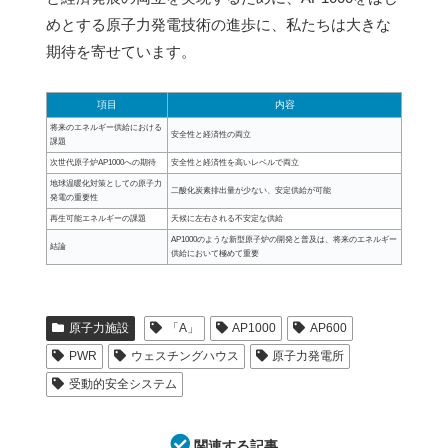
めとする原子力発電技術の進歩に、私たちは大きな
期待を寄せています。
項目
内容
将来のエネルギー供給における
安全性と経済性の両立
課題
次世代原子炉AP1000への期待
安全性と経済性を高いレベルで両立
地球温暖化対策としての原子力
二酸化炭素排出量が少ない、安定供給が可能
発電の重要性
再生可能エネルギーの課題
天候に左右される不安定な供給
AP1000のような新型原子炉の開発と普及は、将来のエネルギー
結論
供給において極めて重要
原子力施設
「A」
AP1000
AP600
PWR
ウェスチングハウス
原子力発電所
受動的安全システム
関連する記事