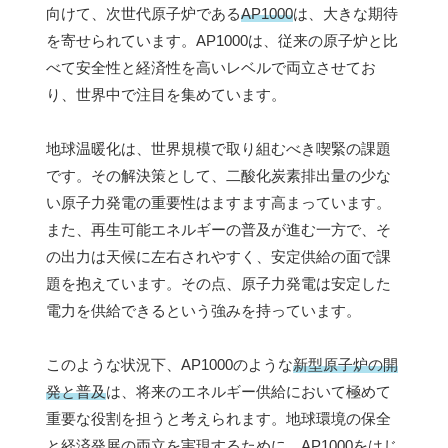
向けて、次世代原子炉である
AP1000
は、大きな期待
を寄せられています。AP1000は、従来の原子炉と比
べて安全性と経済性を高いレベルで両立させてお
り、世界中で注目を集めています。
地球温暖化は、世界規模で取り組むべき喫緊の課題
です。その解決策として、二酸化炭素排出量の少な
い原子力発電の重要性はますます高まっています。
また、再生可能エネルギーの普及が進む一方で、そ
の出力は天候に左右されやすく、安定供給の面で課
題を抱えています。その点、原子力発電は安定した
電力を供給できるという強みを持っています。
このような状況下、AP1000のような
新型原子炉の開
発と普及
は、将来のエネルギー供給において極めて
重要な役割を担うと考えられます。地球環境の保全
と経済発展の両立を実現するために、AP1000をはじ