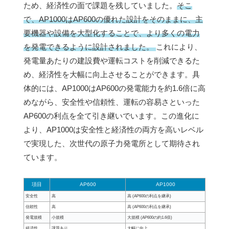
ため、経済性の面で課題を残していました。
そこ
で、AP1000はAP600の優れた設計をそのままに、主
要機器や設備を大型化することで、より多くの電力
を発電できるように設計されました。
これにより、
発電量あたりの建設費や運転コストを削減できるた
め、経済性を大幅に向上させることができます。具
体的には、AP1000はAP600の発電能力を約1.6倍に高
めながら、安全性や信頼性、運転の容易さといった
AP600の利点を全て引き継いでいます。この進化に
より、AP1000は安全性と経済性の両方を高いレベル
で実現した、次世代の原子力発電所として期待され
ています。
項目
AP600
AP1000
安全性
高
高 (AP600の利点を継承)
信頼性
高
高 (AP600の利点を継承)
発電規模
小規模
大規模 (AP600の約1.6倍)
経済性
課題あり
大幅に向上