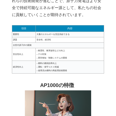
れらの技術開発が進むことで、原子力発電はより安
全で持続可能なエネルギー源として、私たちの社会
に貢献していくことが期待されています。
項目
内容
重要性
大量のエネルギーを安定供給できる
課題
安全性、経済性
次世代原子炉の開発
– 耐震性、耐津波性などの向上
安全性向上
– テロ対策
– 異常検知・制御システムの開発
– 燃料の燃焼効率向上
経済性向上
– 運転・保守コスト削減
– 使用済み燃料の再処理技術開発
AP1000の特徴