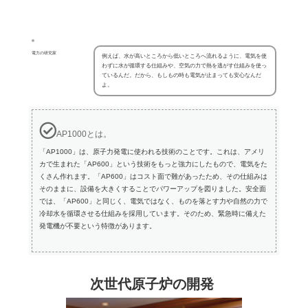
電力の研究家
例えば、水が高いところから低いところへ流れるように、電気を使
わずに水が循環する仕組みや、空気の力で熱を逃がす仕組みを使っ
ているんだ。だから、もしもの時も電気が止まっても安心なんだ
よ。
AP1000とは。
「AP1000」は、原子力発電に使われる技術のことです。これは、アメリ
カで生まれた「AP600」という技術をもっと強力にしたもので、電気をた
くさん作れます。「AP600」はコスト面で難があったため、その仕組みは
そのままに、設備を大きくすることでパワーアップを図りました。安全面
では、「AP600」と同じく、電気ではなく、ものを落とす力や自然の力で
冷却水を循環させる仕組みを採用しています。そのため、緊急時に備えた
発電機が不要という特徴があります。
次世代原子炉の開発