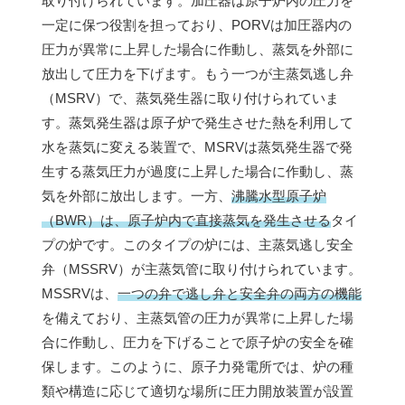
取り付けられています。加圧器は原子炉内の圧力を
一定に保つ役割を担っており、PORVは加圧器内の
圧力が異常に上昇した場合に作動し、蒸気を外部に
放出して圧力を下げます。もう一つが主蒸気逃し弁
（MSRV）で、蒸気発生器に取り付けられていま
す。蒸気発生器は原子炉で発生させた熱を利用して
水を蒸気に変える装置で、MSRVは蒸気発生器で発
生する蒸気圧力が過度に上昇した場合に作動し、蒸
気を外部に放出します。一方、
沸騰水型原子炉
（BWR）は、原子炉内で直接蒸気を発生させる
タイ
プの炉です。このタイプの炉には、主蒸気逃し安全
弁（MSSRV）が主蒸気管に取り付けられています。
MSSRVは、
一つの弁で逃し弁と安全弁の両方の機能
を備えており、主蒸気管の圧力が異常に上昇した場
合に作動し、圧力を下げることで原子炉の安全を確
保します。このように、原子力発電所では、炉の種
類や構造に応じて適切な場所に圧力開放装置が設置