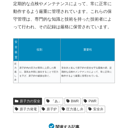
定期的な点検やメンテナンスによって、常に正常に
動作するよう厳重に管理されています。これらの保
守管理は、専門的な知識と技術を持った技術者によ
って行われ、その記録は厳格に保管されています。
安
全
役割
重要性
装
置
圧
力
原子炉内の圧力が異常に上昇した際
安全弁と並んで原子炉の安全を守る最後の砦。定
逃
に、蒸気を外部に放出することで圧力
期的な点検やメンテナンスによって、常に正常に
し
を下げ、原子炉の破損を防ぐ。
動作するよう厳重に管理されている。
弁
原子力の安全
「あ」
BWR
PWR
原子力発電
原子炉
圧力逃し弁
安全弁
関連する記事