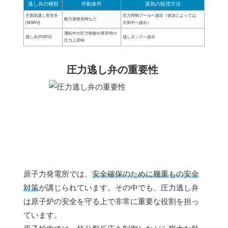
逃し弁の種類
作動条件
蒸気の処理方法
主蒸気逃し安全弁
圧力抑制プールへ放出（状況によっては、
動力源喪失時など
(MSRV)
大気中へ放出）
運転中の圧力制御や異常時の
逃し弁(PORV)
逃しタンクへ放出
圧力上昇時
圧力逃し弁の重要性
原子力発電所では、
安全確保のために幾重もの安全
対策
が講じられています。その中でも、圧力逃し弁
は原子炉の安全を守る上で非常に重要な役割を担っ
ています。