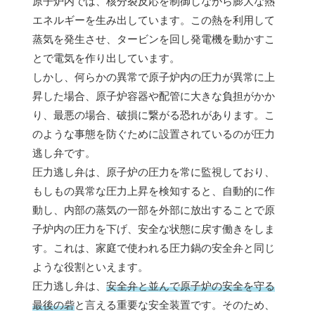
原子炉内では、核分裂反応を制御しながら膨大な熱
エネルギーを生み出しています。この熱を利用して
蒸気を発生させ、タービンを回し発電機を動かすこ
とで電気を作り出しています。
しかし、何らかの異常で原子炉内の圧力が異常に上
昇した場合、原子炉容器や配管に大きな負担がかか
り、最悪の場合、破損に繋がる恐れがあります。こ
のような事態を防ぐために設置されているのが圧力
逃し弁です。
圧力逃し弁は、原子炉の圧力を常に監視しており、
もしもの異常な圧力上昇を検知すると、自動的に作
動し、内部の蒸気の一部を外部に放出することで原
子炉内の圧力を下げ、安全な状態に戻す働きをしま
す。これは、家庭で使われる圧力鍋の安全弁と同じ
ような役割といえます。
圧力逃し弁は、
安全弁と並んで原子炉の安全を守る
最後の砦
と言える重要な安全装置です。そのため、