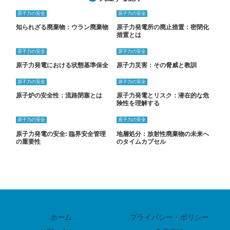
原子力の安全
原子力の安全
知られざる廃棄物：ウラン廃棄物
原子力発電所の廃止措置：密閉化
措置とは
原子力の安全
原子力の安全
原子力発電における状態基準保全
原子力災害：その脅威と教訓
原子力の安全
原子力の安全
原子炉の安全性：流路閉塞とは
原子力発電とリスク：潜在的な危
険性を理解する
原子力の安全
原子力の安全
原子力発電の安全: 臨界安全管理
地層処分：放射性廃棄物の未来へ
の重要性
のタイムカプセル
ホーム
プライバシー・ポリシー