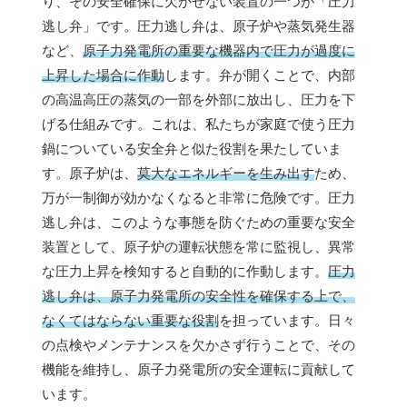
り、その安全確保に欠かせない装置の一つが「圧力
逃し弁」です。圧力逃し弁は、原子炉や蒸気発生器
など、
原子力発電所の重要な機器内で圧力が過度に
上昇した場合に作動
します。弁が開くことで、内部
の高温高圧の蒸気の一部を外部に放出し、圧力を下
げる仕組みです。これは、私たちが家庭で使う圧力
鍋についている安全弁と似た役割を果たしていま
す。原子炉は、
莫大なエネルギーを生み出す
ため、
万が一制御が効かなくなると非常に危険です。圧力
逃し弁は、このような事態を防ぐための重要な安全
装置として、原子炉の運転状態を常に監視し、異常
な圧力上昇を検知すると自動的に作動します。
圧力
逃し弁は、原子力発電所の安全性を確保する上で、
なくてはならない重要な役割
を担っています。日々
の点検やメンテナンスを欠かさず行うことで、その
機能を維持し、原子力発電所の安全運転に貢献して
います。