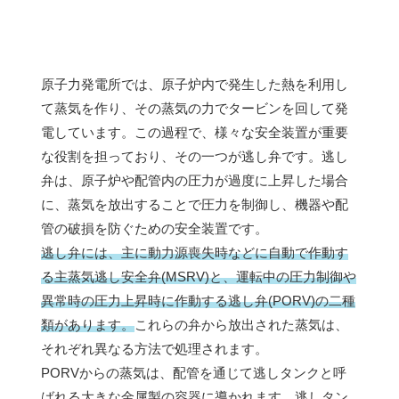
原子力発電所では、原子炉内で発生した熱を利用し
て蒸気を作り、その蒸気の力でタービンを回して発
電しています。この過程で、様々な安全装置が重要
な役割を担っており、その一つが逃し弁です。逃し
弁は、原子炉や配管内の圧力が過度に上昇した場合
に、蒸気を放出することで圧力を制御し、機器や配
管の破損を防ぐための安全装置です。
逃し弁には、主に動力源喪失時などに自動で作動す
る主蒸気逃し安全弁(MSRV)と、運転中の圧力制御や
異常時の圧力上昇時に作動する逃し弁(PORV)の二種
類があります。
これらの弁から放出された蒸気は、
それぞれ異なる方法で処理されます。
PORVからの蒸気は、配管を通じて逃しタンクと呼
ばれる大きな金属製の容器に導かれます。逃しタン