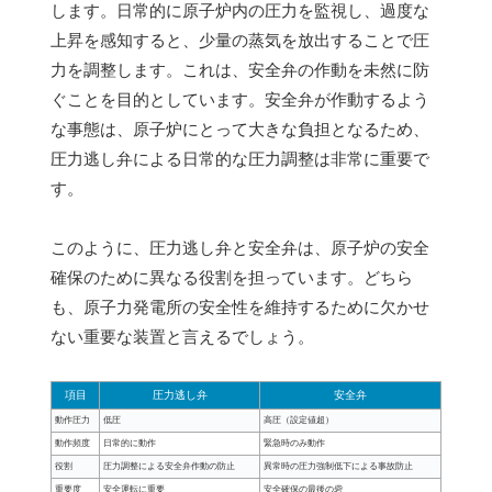
します。日常的に原子炉内の圧力を監視し、過度な
上昇を感知すると、少量の蒸気を放出することで圧
力を調整します。これは、安全弁の作動を未然に防
ぐことを目的としています。安全弁が作動するよう
な事態は、原子炉にとって大きな負担となるため、
圧力逃し弁による日常的な圧力調整は非常に重要で
す。
このように、圧力逃し弁と安全弁は、原子炉の安全
確保のために異なる役割を担っています。どちら
も、原子力発電所の安全性を維持するために欠かせ
ない重要な装置と言えるでしょう。
項目
圧力逃し弁
安全弁
動作圧力
低圧
高圧（設定値超）
動作頻度
日常的に動作
緊急時のみ動作
役割
圧力調整による安全弁作動の防止
異常時の圧力強制低下による事故防止
重要度
安全運転に重要
安全確保の最後の砦