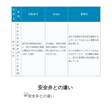
装
役
置
作動条件
仕組み
重要性
割
名
原
子
炉
の
原子力発電所の安全性を確保する
安
上で、なくてはならない重要な役
圧
全
原子炉や蒸気発生器な
弁が開き、内部の高温
割を果たす。
力
確
ど、原子力発電所の重要
高圧の蒸気の一部を外
逃
保
な機器内で圧力が過度に
部に放出することで圧
日々の点検やメンテナンスを欠か
し
(圧
上昇した場合
力を下げる。
さず行うことで、その機能を維持
弁
力
し、原子力発電所の安全運転に貢
の
献している。
上
昇
抑
制)
安全弁との違い