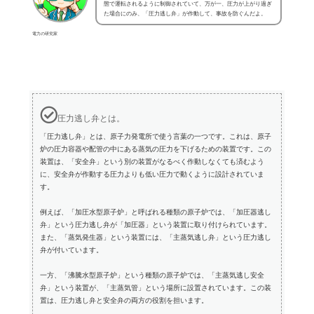
態で運転されるように制御されていて、万が一、圧力が上がり過ぎ
た場合にのみ、「圧力逃し弁」が作動して、事故を防ぐんだよ。
電力の研究家
圧力逃し弁とは。
「圧力逃し弁」とは、原子力発電所で使う言葉の一つです。これは、原子
炉の圧力容器や配管の中にある蒸気の圧力を下げるための装置です。この
装置は、「安全弁」という別の装置がなるべく作動しなくても済むよう
に、安全弁が作動する圧力よりも低い圧力で動くように設計されていま
す。
例えば、「加圧水型原子炉」と呼ばれる種類の原子炉では、「加圧器逃し
弁」という圧力逃し弁が「加圧器」という装置に取り付けられています。
また、「蒸気発生器」という装置には、「主蒸気逃し弁」という圧力逃し
弁が付いています。
一方、「沸騰水型原子炉」という種類の原子炉では、「主蒸気逃し安全
弁」という装置が、「主蒸気管」という場所に設置されています。この装
置は、圧力逃し弁と安全弁の両方の役割を担います。