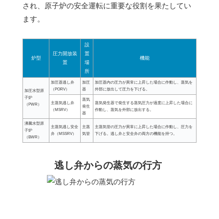
され、原子炉の安全運転に重要な役割を果たしてい
ます。
設
圧力開放装
置
炉型
機能
置
場
所
加圧器逃し弁
加圧
加圧器内の圧力が異常に上昇した場合に作動し、蒸気を
（PORV）
器
外部に放出して圧力を下げる。
加圧水型原
子炉
蒸気
主蒸気逃し弁
蒸気発生器で発生する蒸気圧力が過度に上昇した場合に
（PWR）
発生
（MSRV）
作動し、蒸気を外部に放出する。
器
沸騰水型原
主蒸気逃し安全
主蒸
主蒸気管の圧力が異常に上昇した場合に作動し、圧力を
子炉
弁（MSSRV）
気管
下げる。逃し弁と安全弁の両方の機能を持つ。
（BWR）
逃し弁からの蒸気の行方