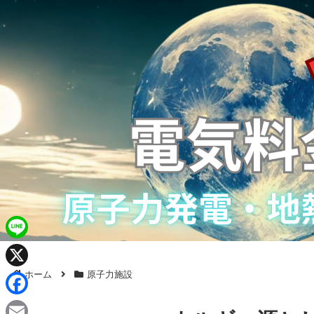
L
i
ホーム
原子力施設
X
n
F