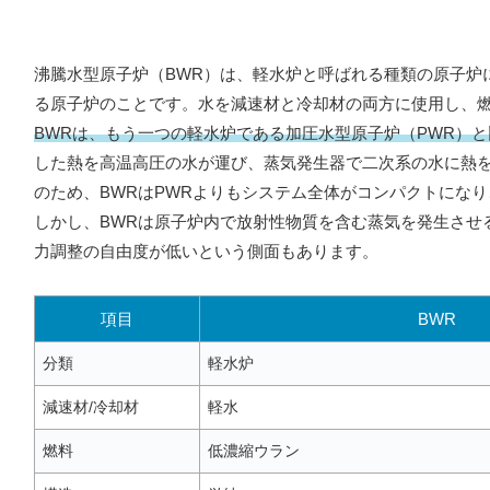
沸騰水型原子炉（BWR）は、軽水炉と呼ばれる種類の原子炉
る原子炉のことです。水を減速材と冷却材の両方に使用し、
BWRは、もう一つの軽水炉である加圧水型原子炉（PWR）
した熱を高温高圧の水が運び、蒸気発生器で二次系の水に熱を
のため、BWRはPWRよりもシステム全体がコンパクトにな
しかし、BWRは原子炉内で放射性物質を含む蒸気を発生させ
力調整の自由度が低いという側面もあります。
項目
BWR
分類
軽水炉
減速材/冷却材
軽水
燃料
低濃縮ウラン