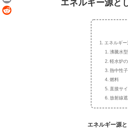
エネルギー源と
e
a
E
c
m
R
e
a
e
b
i
d
o
エネルギー
l
d
o
沸騰水
i
k
軽水炉
t
熱中性
燃料
直接サ
放射線
エネルギー源と