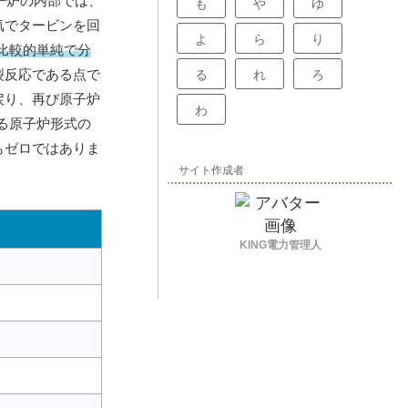
子炉の内部では、
も
や
ゆ
気でタービンを回
よ
ら
り
比較的単純で分
裂反応である点で
る
れ
ろ
戻り、再び原子炉
わ
る原子炉形式の
もゼロではありま
サイト作成者
KING電力管理人