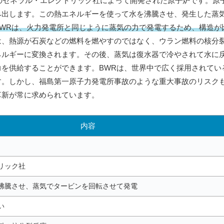
カのゼネラル・エレクトリック社によって開発された原子炉です。原
み出します。この熱エネルギーを使って水を沸騰させ、発生した蒸
BWRは、火力発電所と同じように蒸気の力で発電するため、構造が
は、熱源が石炭などの燃料を燃やすのではなく、ウラン燃料の核分
ネルギーに変換されます。その後、蒸気は復水器で冷やされて水に
を供給することができます。BWRは、世界中で広く採用されてい
す。しかし、福島第一原子力発電所事故のような重大事故のリスク
革新が常に求められています。
内容
リック社
沸騰させ、蒸気でタービンを回転させて発電
い