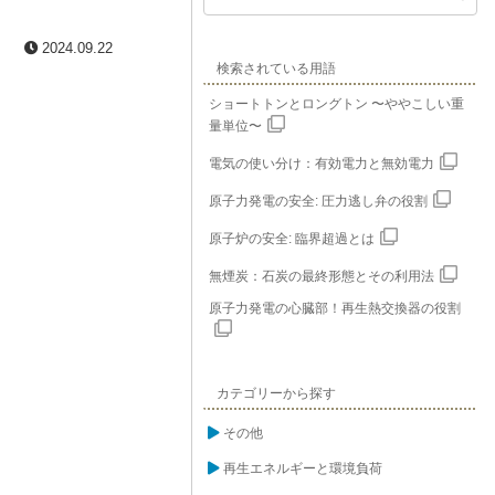
2024.09.22
検索されている用語
ショートトンとロングトン 〜ややこしい重
量単位〜
電気の使い分け：有効電力と無効電力
原子力発電の安全: 圧力逃し弁の役割
原子炉の安全: 臨界超過とは
無煙炭：石炭の最終形態とその利用法
原子力発電の心臓部！再生熱交換器の役割
カテゴリーから探す
その他
再生エネルギーと環境負荷