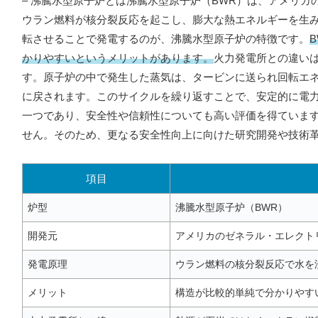
– 沸騰水型原子炉とは沸騰水型原子炉（BWR）は、アメリ
ウラン燃料が核分裂反応を起こし、膨大な熱エネルギーを生
転させることで発電するのが、沸騰水型原子炉の特徴です。
かりやすいというメリットがあります。
火力発電所との違い
す。原子炉の中で発生した蒸気は、タービンに送られ回転エ
に戻されます。このサイクルを繰り返すことで、安定的に電力
一つであり、安全性や信頼性についても高い評価を得ていま
せん。そのため、更なる安全性向上に向けた研究開発や技術
項目
炉型
沸騰水型原子炉（BWR）
開発元
アメリカのゼネラル・エレクト
発電原理
ウラン燃料の核分裂反応で水を
メリット
構造が比較的単純で分かりやす