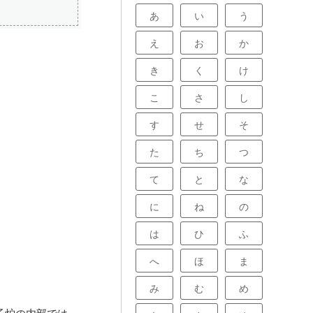
あ
い
う
え
お
か
き
く
け
こ
さ
し
す
せ
そ
た
ち
つ
て
と
な
に
ね
の
は
ひ
ふ
へ
ほ
ま
み
む
め