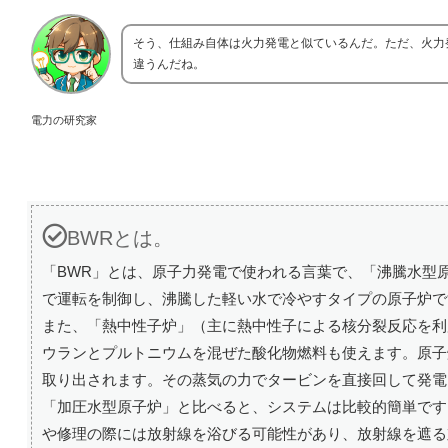
そう、仕組み自体は火力発電と似ているんだ。ただ、火力
違うんだね。
電力の研究家
BWRとは。
「BWR」とは、原子力発電で使われる言葉で、「沸騰水型
で運転を制御し、沸騰した軽い水で冷やすタイプの原子炉で
また、「熱中性子炉」（主に熱中性子による核分裂反応を利
ウランとプルトニウムを混ぜた酸化物燃料も使えます。原子
取り出されます。その蒸気の力でタービンを直接回して発電
「加圧水型原子炉」と比べると、システムは比較的簡単です
や修理の際には放射線を浴びる可能性があり、放射線を遮る