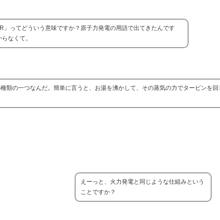
WR」ってどういう意味ですか？原子力発電の用語で出てきたんです
からなくて。
の種類の一つなんだ。簡単に言うと、お湯を沸かして、その蒸気の力でタービンを回
えーっと、火力発電と同じような仕組みという
ことですか？