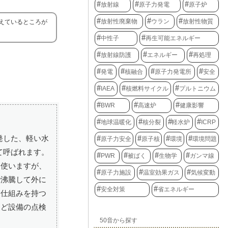
放射線
原子力発電
原子炉
放射性廃棄物
ウラン
放射性物質
えているところが
中性子
再生可能エネルギー
放射線防護
エネルギー
再処理
発電
核融合
原子力発電所
安全
IAEA
核燃料サイクル
プルトニウム
BWR
高速炉
健康影響
地球温暖化
核分裂
軽水炉
ICRP
発した、軽い水
原子力安全
原子核
環境
環境問題
て呼ばれます。
PWR
被ばく
生物学
ガンマ線
を使いますが、
原子力施設
温室効果ガス
気候変動
で沸騰して外に
安全対策
省エネルギー
す仕組みを持つ
など設備の点検
50音から探す