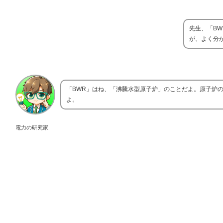
先生、「B
が、よく分
「BWR」はね、「沸騰水型原子炉」のことだよ。原子炉
よ。
電力の研究家