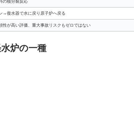
料の核分裂反応
ン→復水器で水に戻り原子炉へ戻る
頼性が高い評価、重大事故リスクもゼロではない
軽水炉の一種