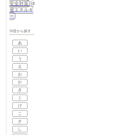
安全対策
省エネルギ
ー
50音から探す
あ
い
う
え
お
か
き
く
け
こ
さ
し