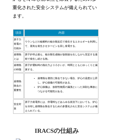
重化された安全システムが備えられてい
ます。
項目
内容
原子力
ウランなどの核燃料の核分裂反応で発生するエネルギーを利用し
発電の
て、蒸気を発生させタービンを回し発電する。
仕組み
崩壊熱
原子炉停止後も、核分裂生成物が放射線を出しながら安定する過
とは
程で発生し続ける熱。
崩壊熱
原子炉運転時の熱出力より小さいが、時間とともにゆっくりと減
の特徴
衰する。
崩壊熱を適切に除去できない場合、炉心の温度が上昇
崩壊熱
し、炉心損傷の可能性がある。
除去の
炉心損傷は、放射性物質の漏洩といった深刻な事故に
重要性
つながる可能性がある。
原子力発電所には、停電時などあらゆる状況下においても、炉心
安全対
を冷却し崩壊熱を除去するための多重化された安全システムが備
策
えられている。
IRACSの仕組み