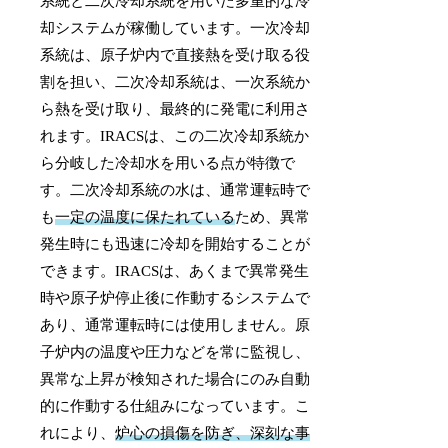
系統と二次冷却系統を用いた多重的な冷
却システムが稼働しています。一次冷却
系統は、原子炉内で直接熱を受け取る役
割を担い、二次冷却系統は、一次系統か
ら熱を受け取り、最終的に発電に利用さ
れます。IRACSは、この二次冷却系統か
ら分岐した冷却水を用いる点が特徴で
す。二次冷却系統の水は、通常運転時で
も
一定の温度に保たれている
ため、異常
発生時にも迅速に冷却を開始することが
できます。IRACSは、あくまで異常発生
時や原子炉停止後に作動するシステムで
あり、通常運転時には使用しません。原
子炉内の温度や圧力などを常に監視し、
異常な上昇が検知された場合にのみ自動
的に作動する仕組みになっています。こ
れにより、
炉心の損傷を防ぎ、深刻な事