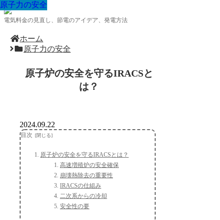
原子力の安全
原子力の安全
原子力の安全
原子力の安全
原子力の安全
原子力の安全
原子力の安全
原子力の安全
原子力の安全
電気料金の見直し、節電のアイデア、発電方法
ホーム
原子力の安全
原子炉の安全を守るIRACSと
は？
2024.09.22
目次
原子炉の安全を守るIRACSとは？
高速増殖炉の安全確保
崩壊熱除去の重要性
IRACSの仕組み
二次系からの冷却
安全性の要