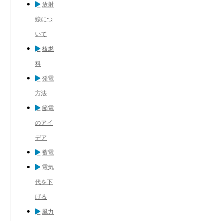
放射
線につ
いて
核燃
料
発電
方法
節電
のアイ
デア
蓄電
電気
代を下
げる
風力