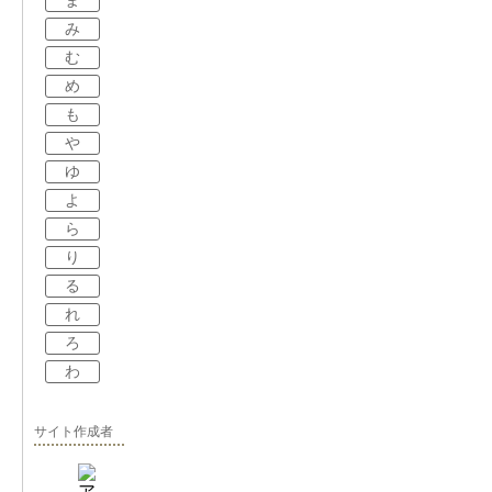
ま
み
む
め
も
や
ゆ
よ
ら
り
る
れ
ろ
わ
サイト作成者