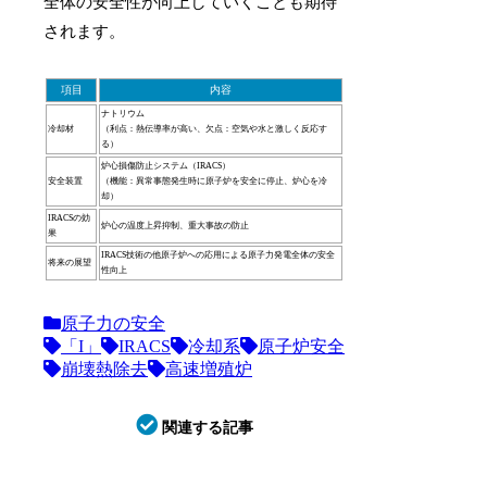
全体の安全性が向上していくことも期待
されます。
項目
内容
ナトリウム
冷却材
（利点：熱伝導率が高い、欠点：空気や水と激しく反応す
る）
炉心損傷防止システム（IRACS）
安全装置
（機能：異常事態発生時に原子炉を安全に停止、炉心を冷
却）
IRACSの効
炉心の温度上昇抑制、重大事故の防止
果
IRACS技術の他原子炉への応用による原子力発電全体の安全
将来の展望
性向上
原子力の安全
「I」
IRACS
冷却系
原子炉安全
崩壊熱除去
高速増殖炉
関連する記事