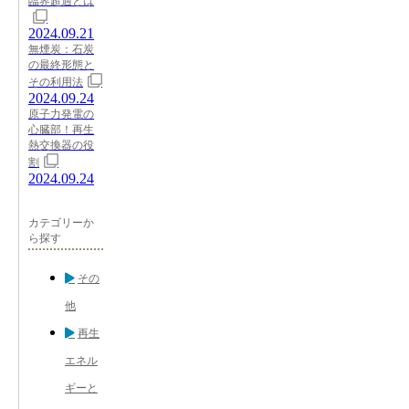
臨界超過とは
2024.09.21
無煙炭：石炭
の最終形態と
その利用法
2024.09.24
原子力発電の
心臓部！再生
熱交換器の役
割
2024.09.24
カテゴリーか
ら探す
その
他
再生
エネル
ギーと