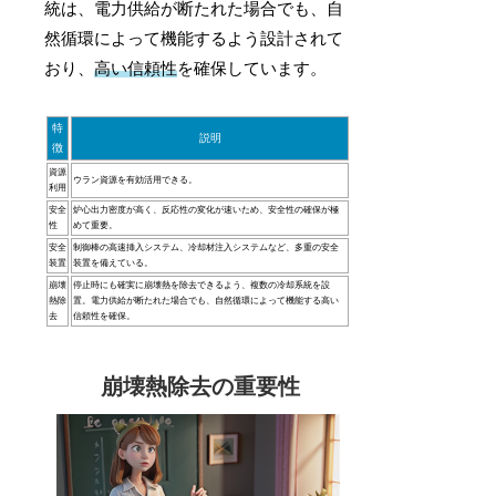
統は、電力供給が断たれた場合でも、自
然循環によって機能するよう設計されて
おり、
高い信頼性
を確保しています。
特
説明
徴
資源
ウラン資源を有効活用できる。
利用
安全
炉心出力密度が高く、反応性の変化が速いため、安全性の確保が極
性
めて重要。
安全
制御棒の高速挿入システム、冷却材注入システムなど、多重の安全
装置
装置を備えている。
崩壊
停止時にも確実に崩壊熱を除去できるよう、複数の冷却系統を設
熱除
置。電力供給が断たれた場合でも、自然循環によって機能する高い
去
信頼性を確保。
崩壊熱除去の重要性