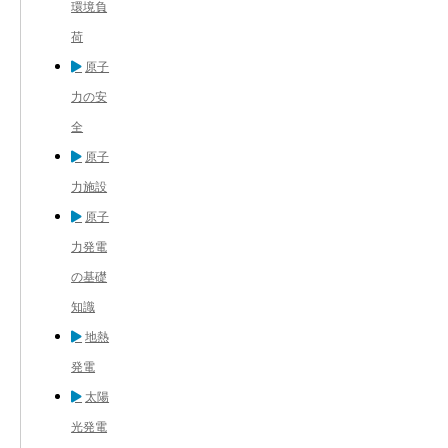
環境負
荷
原子
力の安
全
原子
力施設
原子
力発電
の基礎
知識
地熱
発電
太陽
光発電