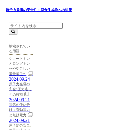
原子力発電の安全性：腐食生成物への対策
検索されてい
る用語
ショートトン
とロングトン
〜ややこしい
重量単位〜
2024.09.24
原子力発電の
安全: 圧力逃し
弁の役割
2024.09.21
電気の使い分
け：有効電力
と無効電力
2024.09.21
原子炉の安全: