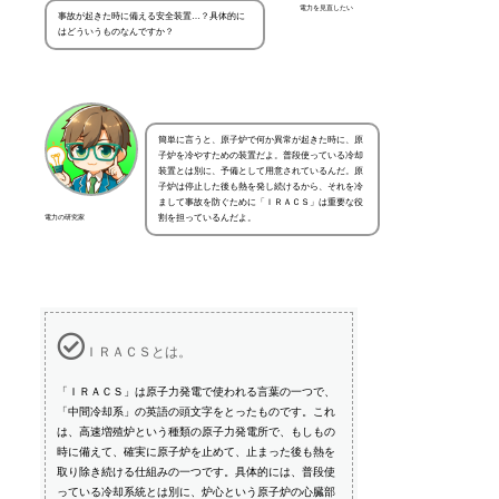
電力を見直したい
事故が起きた時に備える安全装置…？具体的に
はどういうものなんですか？
簡単に言うと、原子炉で何か異常が起きた時に、原
子炉を冷やすための装置だよ。普段使っている冷却
装置とは別に、予備として用意されているんだ。原
子炉は停止した後も熱を発し続けるから、それを冷
まして事故を防ぐために「ＩＲＡＣＳ」は重要な役
割を担っているんだよ。
電力の研究家
ＩＲＡＣＳとは。
「ＩＲＡＣＳ」は原子力発電で使われる言葉の一つで、
「中間冷却系」の英語の頭文字をとったものです。これ
は、高速増殖炉という種類の原子力発電所で、もしもの
時に備えて、確実に原子炉を止めて、止まった後も熱を
取り除き続ける仕組みの一つです。具体的には、普段使
っている冷却系統とは別に、炉心という原子炉の心臓部