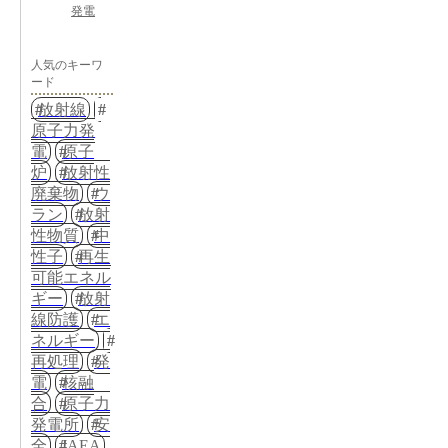
発電
人気のキーワ
ード
放射線
原子力発
電
原子
炉
放射性
廃棄物
ウ
ラン
放射
性物質
中
性子
再生
可能エネル
ギー
放射
線防護
エ
ネルギー
再処理
発
電
核融
合
原子力
発電所
安
全
IAEA