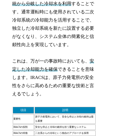
統から分岐した冷却水を利用
することで
す。通常運転時にも使用されている二次
冷却系統の冷却能力を活用することで、
独立した冷却系統を新たに設置する必要
がなくなり、システム全体の簡素化と信
頼性向上を実現しています。
これは、万が一の事故時においても、
安
定した冷却能力を確保
できることを意味
します。IRACSは、原子力発電所の安全
性をさらに高めるための重要な技術と言
えるでしょう。
項目
説明
原子力発電所において、安全な停止と冷却の維持は最
重要性
も重要
IRACSの役割
安全な停止と冷却の維持を担う重要なシステム
IRACSの特徴
二次系からの冷却という独自のアプローチを採用