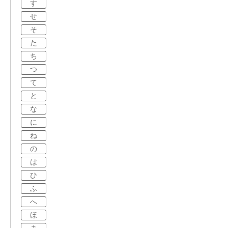
す
せ
そ
た
ち
つ
て
と
な
に
ね
の
は
ひ
ふ
へ
ほ