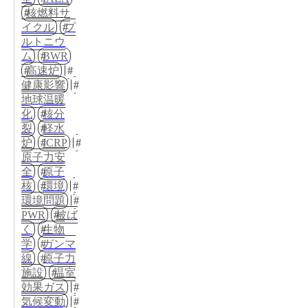
核燃料サ
イクル
プ
ルトニウ
ム
BWR
高速炉
健康影響
地球温暖
化
核分
裂
軽水
炉
ICRP
原子力安
全
原子
核
環境
環境問題
PWR
被ば
く
生物
学
ガンマ
線
原子力
施設
温室
効果ガス
気候変動