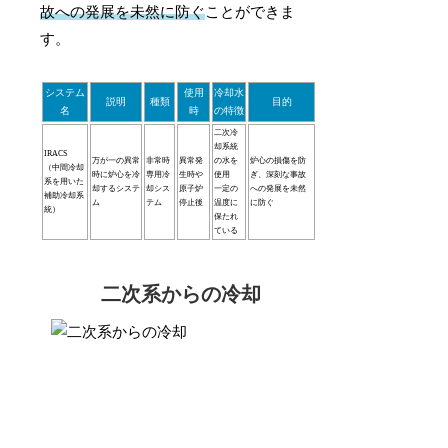
故への発展を未然に防ぐ
ことができま
す。
システム
使用
冷却水
説明
種類
目的
名
時
の特徴
二次冷
却系統
IRACS
万が一の異常
非常時
異常発
の水を
炉心の損傷を防
（中間冷却
時に炉心を冷
専用冷
生時や
使用
ぎ、深刻な事故
系を用いた
却するシステ
却シス
原子炉
一定の
への発展を未然
補助冷却系
ム
テム
停止後
温度に
に防ぐ
統）
保たれ
ている
二次系からの冷却