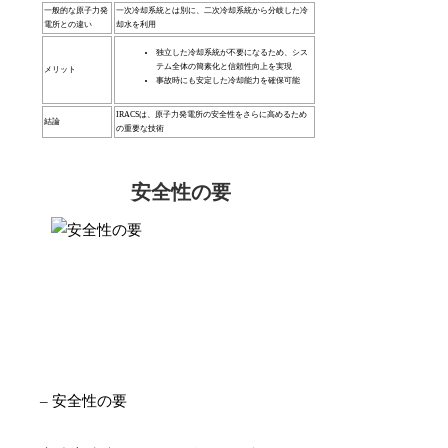
一般的な原子力発
一次冷却系統とは別に、二次冷却系統から分岐した冷
電所との違い
却水を利用
独立した冷却系統が不要になるため、シス
テム全体の簡素化と信頼性向上を実現
メリット
事故時にも安定した冷却能力を確保可能
IRACSは、原子力発電所の安全性をさらに高めるため
結論
の重要な技術
安全性の要
– 安全性の要