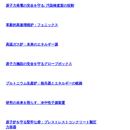
原子力発電の安全を守る: 汚染検査室の役割
革新的高速増殖炉：フェニックス
高温ガス炉：未来のエネルギー源
原子力施設の安全を守るグローブボックス
プルトニウム生産炉：核兵器とエネルギーの岐路
研究の未来を照らす、冷中性子源装置
原子炉を守る堅牢な砦：プレストレストコンクリート製圧
力容器