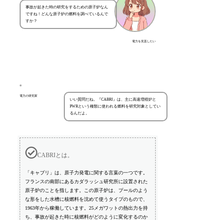
事故が起きた時の研究をするための原子炉なん
ですね！どんな原子炉の燃料を調べているんで
すか？
電力を見直したい
電力の研究家
いい質問だね。『CABRI』は、主に高速増殖炉と
PWRという種類に使われる燃料を研究対象としてい
るんだよ。
CABRIとは。
「キャブリ」は、原子力発電に関する言葉の一つです。
フランスの南部にあるカダラッシュ研究所に設置された
原子炉のことを指します。この原子炉は、プールのよう
な形をした水槽に核燃料を沈めて使うタイプのもので、
1963年から稼働しています。25メガワットの熱出力を持
ち、事故が起きた時に核燃料がどのように変化するのか