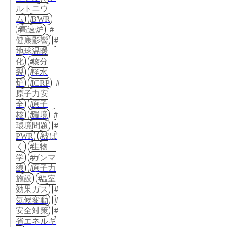
ルトニウ
ム
BWR
高速炉
健康影響
地球温暖
化
核分
裂
軽水
炉
ICRP
原子力安
全
原子
核
環境
環境問題
PWR
被ば
く
生物
学
ガンマ
線
原子力
施設
温室
効果ガス
気候変動
安全対策
省エネルギ