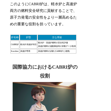
このようにCABRI炉は、軽水炉と高速炉
両方の燃料安全研究に貢献することで、
原子力発電の安全性をより一層高めるた
めの重要な役割を担っています。
炉名称
炉型
主な用途
軽水炉・高速炉燃料の安全性評価
CABRI炉
軽水炉/高速炉対応
高速炉燃料の過酷事故時の挙動データ取得
Scarabee
高速炉専用
高速炉燃料の試験 (CABRI炉と連携)
国際協力におけるCABRI炉の
役割