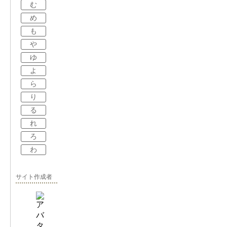
む
め
も
や
ゆ
よ
ら
り
る
れ
ろ
わ
サイト作成者