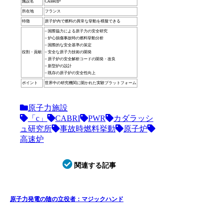
施設名
CABRI炉
所在地
フランス
特徴
原子炉内で燃料の異常な挙動を模擬できる
– 国際協力による原子力の安全研究
– 炉心損傷事故時の燃料挙動分析
– 国際的な安全基準の策定
役割・貢献
– 安全な原子力技術の開発
– 原子炉の安全解析コードの開発・改良
– 新型炉の設計
– 既存の原子炉の安全性向上
ポイント
世界中の研究機関に開かれた実験プラットフォーム
原子力施設
「c」
CABRI
PWR
カダラッシ
ュ研究所
事故時燃料挙動
原子炉
高速炉
関連する記事
原子力発電の陰の立役者：マジックハンド