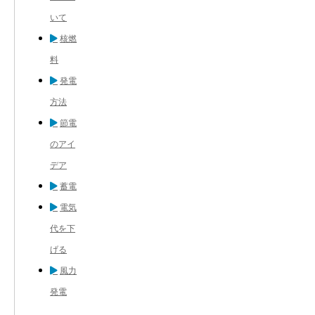
いて
核燃
料
発電
方法
節電
のアイ
デア
蓄電
電気
代を下
げる
風力
発電