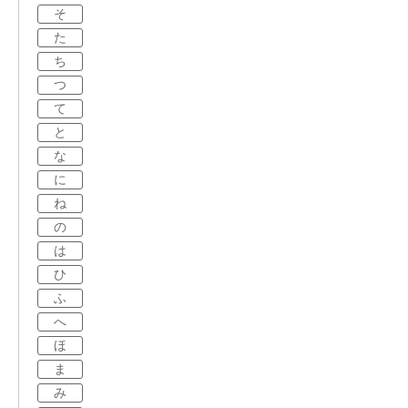
そ
た
ち
つ
て
と
な
に
ね
の
は
ひ
ふ
へ
ほ
ま
み