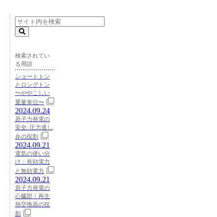
検索されてい
る用語
ショートトン
とロングトン
〜ややこしい
重量単位〜
2024.09.24
原子力発電の
安全: 圧力逃し
弁の役割
2024.09.21
電気の使い分
け：有効電力
と無効電力
2024.09.21
原子力発電の
心臓部！再生
熱交換器の役
割