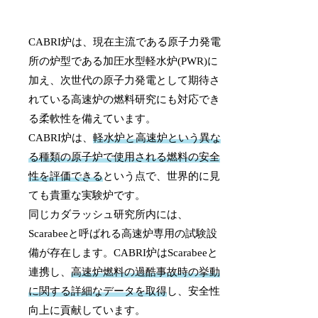
CABRI炉は、現在主流である原子力発電
所の炉型である加圧水型軽水炉(PWR)に
加え、次世代の原子力発電として期待さ
れている高速炉の燃料研究にも対応でき
る柔軟性を備えています。
CABRI炉は、
軽水炉と高速炉という異な
る種類の原子炉で使用される燃料の安全
性を評価できる
という点で、世界的に見
ても貴重な実験炉です。
同じカダラッシュ研究所内には、
Scarabeeと呼ばれる高速炉専用の試験設
備が存在します。CABRI炉はScarabeeと
連携し、
高速炉燃料の過酷事故時の挙動
に関する詳細なデータを取得
し、安全性
向上に貢献しています。