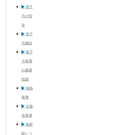
原子
力の安
全
原子
力施設
原子
力発電
の基礎
知識
地熱
発電
太陽
光発電
放射
線につ