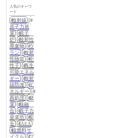
人気のキーワ
ード
放射線
原子力発
電
原子
炉
放射性
廃棄物
ウ
ラン
放射
性物質
中
性子
再生
可能エネル
ギー
放射
線防護
エ
ネルギー
再処理
発
電
核融
合
原子力
発電所
安
全
IAEA
核燃料サ
イクル
プ