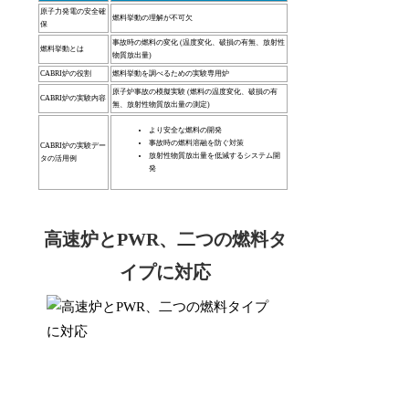
原子力発電の安全確
燃料挙動の理解が不可欠
保
事故時の燃料の変化 (温度変化、破損の有無、放射性
燃料挙動とは
物質放出量)
CABRI炉の役割
燃料挙動を調べるための実験専用炉
原子炉事故の模擬実験 (燃料の温度変化、破損の有
CABRI炉の実験内容
無、放射性物質放出量の測定)
より安全な燃料の開発
事故時の燃料溶融を防ぐ対策
CABRI炉の実験デー
放射性物質放出量を低減するシステム開
タの活用例
発
高速炉とPWR、二つの燃料タ
イプに対応