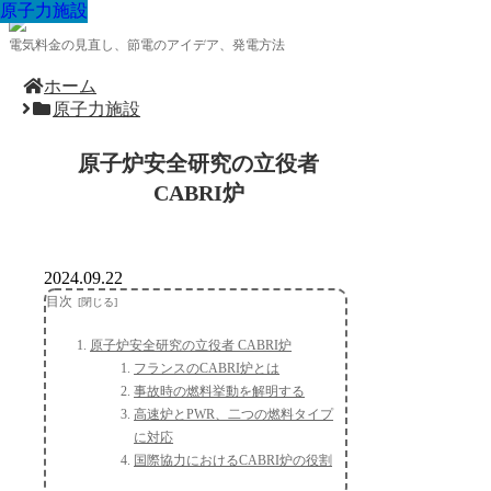
原子力施設
原子力施設
原子力施設
原子力施設
原子力施設
原子力施設
原子力施設
原子力施設
原子力施設
電気料金の見直し、節電のアイデア、発電方法
ホーム
原子力施設
原子炉安全研究の立役者
CABRI炉
2024.09.22
目次
原子炉安全研究の立役者 CABRI炉
フランスのCABRI炉とは
事故時の燃料挙動を解明する
高速炉とPWR、二つの燃料タイプ
に対応
国際協力におけるCABRI炉の役割