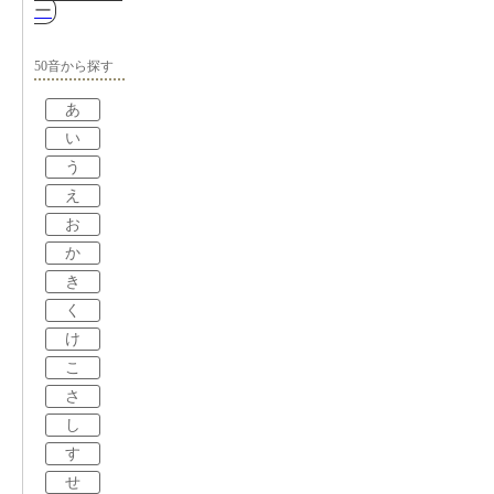
ー
50音から探す
あ
い
う
え
お
か
き
く
け
こ
さ
し
す
せ