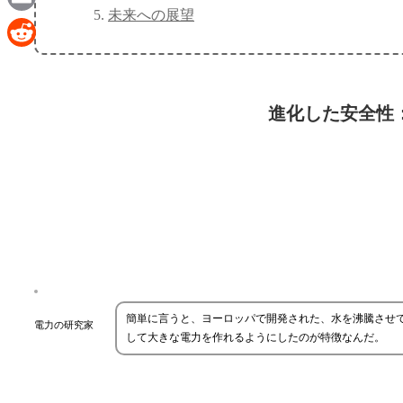
未来への展望
Email
Reddit
進化した安全性：
簡単に言うと、ヨーロッパで開発された、水を沸騰させ
電力の研究家
して大きな電力を作れるようにしたのが特徴なんだ。