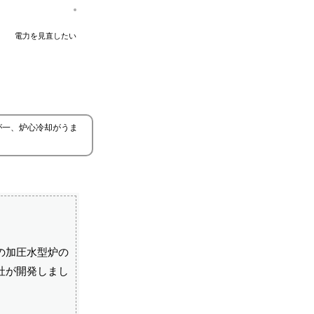
電力を見直したい
が一、炉心冷却がうま
の加圧水型炉の
社が開発しまし