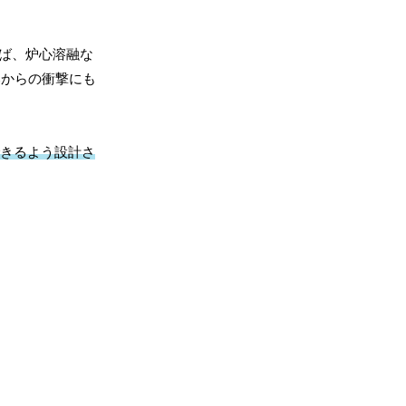
ば、炉心溶融な
部からの衝撃にも
きるよう設計さ