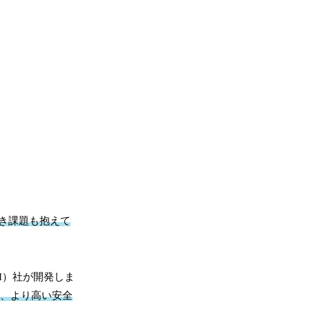
き課題も抱えて
I）社が開発しま
で、より高い安全