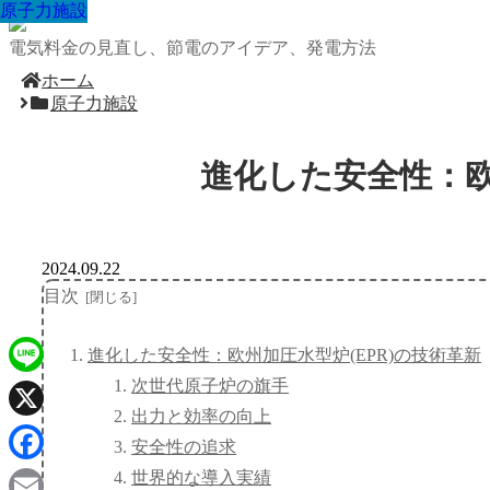
原子力施設
原子力施設
原子力施設
原子力施設
原子力施設
原子力施設
原子力施設
原子力施設
原子力施設
電気料金の見直し、節電のアイデア、発電方法
ホーム
原子力施設
進化した安全性：欧
2024.09.22
目次
進化した安全性：欧州加圧水型炉(EPR)の技術革新
次世代原子炉の旗手
Line
出力と効率の向上
X
安全性の追求
Facebook
世界的な導入実績