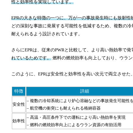
性と効率性を実現しています。
EPRの大きな特徴の一つに、万が一の事故発生時にも放射
どの深刻な事故に発展する可能性を低減するため、複数の冷
耐えられるよう設計されています。
さらにEPRは、従来のPWRと比較して、より高い熱効率で
れているためです。
燃料の燃焼効率も向上しており、ウラン
このように、EPRは安全性と効率性を高い次元で両立させ
特徴
詳細
– 複数の冷却系統により炉心溶融などの事故発生可能性
安全性
– 航空機の衝突にも耐えられる格納容器
– 高温・高圧条件下での運転により高い熱効率を実現
効率性
– 燃料の燃焼効率向上によるウラン資源の有効活用