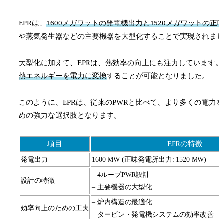
EPRは、
1600メガワットの発電機出力と1520メガワットの
や蒸気発生器などの主要機器を大型化することで実現されま
大型化に加えて、EPRは、熱効率の向上にも注力していま
熱エネルギーを電力に変換
することが可能となりました。
このように、EPRは、従来のPWRと比べて、より多くの電
めの強力な選択肢となります。
項目
EPRの特徴
発電出力
1600 MW (正味発電所出力: 1520 MW)
– 4ループPWR設計
設計の特徴
– 主要機器の大型化
– 炉内構造の最適化
効率向上のための工夫
– タービン・発電機システムの効率改善