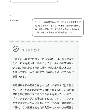
電力の研究家
そう！ ガス冷却炉は水を使う原子炉よりも安全性が
高いと言われているんだ。例えば、冷却材が漏れて
も、ガスは空気と同じように広がるから、水みたい
に急に沸騰して爆発する心配が少ないんだよ。
ガス冷却炉とは。
「原子力発電で使われる『ガス冷却炉』は、熱を冷ます
ために気体を使う原子炉のことです。多くの発電用原子
炉では、熱を冷ますために液体（軽い水や重い水など）
を使いますが、ガス冷却炉では炭酸ガスやヘリウムなど
を使います。
発電用原子炉の開発が始まった頃、イギリスでは天然ウ
ランを使った黒鉛減速炉が実用化されました。この炉は
燃料を包む材料にマグネシウム合金を使っていたので、
『マグノックス炉』と呼ばれました。しかし、マグノッ
クス炉は費用がかかり過ぎたため、その後、濃度の低い
二酸化ウラン燃料を使った改良型のガス冷却炉が開発さ