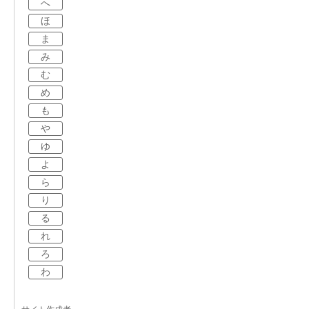
へ
ほ
ま
み
む
め
も
や
ゆ
よ
ら
り
る
れ
ろ
わ