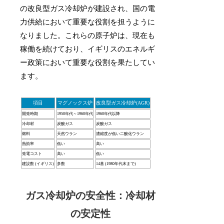
の改良型ガス冷却炉が建設され、国の電
力供給において重要な役割を担うように
なりました。これらの原子炉は、現在も
稼働を続けており、イギリスのエネルギ
ー政策において重要な役割を果たしてい
ます。
項目
マグノックス炉
改良型ガス冷却炉(AGR)
開発時期
1950年代～1960年代
1960年代以降
冷却材
炭酸ガス
炭酸ガス
燃料
天然ウラン
濃縮度が低い二酸化ウラン
熱効率
低い
高い
発電コスト
高い
低い
建設数 (イギリス)
多数
14基 (1980年代末まで)
ガス冷却炉の安全性：冷却材
の安定性