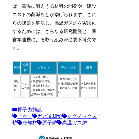
ば、高温に耐えうる材料の開発や、建設
コストの削減などが挙げられます。これ
らの課題を解決し、高温ガス炉を実用化
するためには、さらなる研究開発と、産
官学連携による取り組みが必要不可欠で
す。
冷却
炉型
メリット
デメリット
備考
材
– 安全性が高い
– 高温に耐えうる
高温
– 高温運転が可能
ヘリウ
材料の開発が必要
次世代の原子
ガス
– 発電効率が高い
ムガス
– 建設コストが高
炉として期待
炉
– 水素製造など多様な
い
分野への応用が可能
原子力施設
「か」
ガス冷却炉
マグノックス
炉
冷却材
原子炉
高温ガス炉