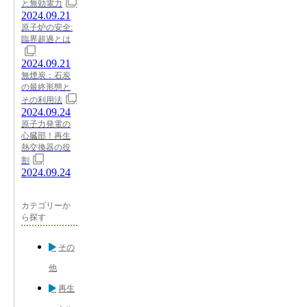
と無効電力
2024.09.21
原子炉の安全:
臨界超過とは
2024.09.21
無煙炭：石炭
の最終形態と
その利用法
2024.09.24
原子力発電の
心臓部！再生
熱交換器の役
割
2024.09.24
カテゴリーか
ら探す
その
他
再生