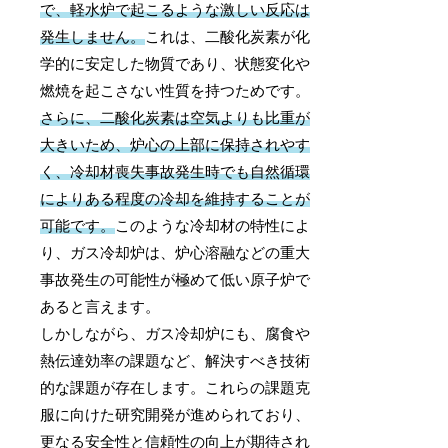
で、軽水炉で起こるような激しい反応は
発生しません。
これは、二酸化炭素が化
学的に安定した物質であり、状態変化や
燃焼を起こさない性質を持つためです。
さらに、二酸化炭素は空気よりも比重が
大きいため、炉心の上部に保持されやす
く、冷却材喪失事故発生時でも自然循環
によりある程度の冷却を維持することが
可能です。
このような冷却材の特性によ
り、ガス冷却炉は、炉心溶融などの重大
事故発生の可能性が極めて低い原子炉で
あると言えます。
しかしながら、ガス冷却炉にも、腐食や
熱伝達効率の課題など、解決すべき技術
的な課題が存在します。これらの課題克
服に向けた研究開発が進められており、
更なる安全性と信頼性の向上が期待され