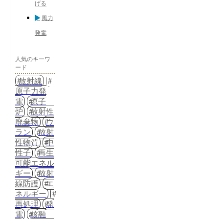
げる
風力
発電
人気のキーワ
ード
放射線
原子力発
電
原子
炉
放射性
廃棄物
ウ
ラン
放射
性物質
中
性子
再生
可能エネル
ギー
放射
線防護
エ
ネルギー
再処理
発
電
核融