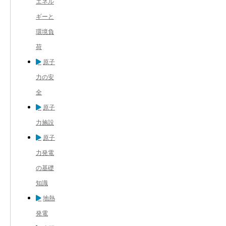
エネル
ギーと
環境負
荷
原子
力の安
全
原子
力施設
原子
力発電
の基礎
知識
地熱
発電