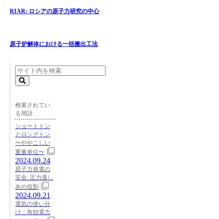
RIAR: ロシアの原子力研究の中心
原子炉解体における一括搬出工法
検索されてい
る用語
ショートトン
とロングトン
〜ややこしい
重量単位〜
2024.09.24
原子力発電の
安全: 圧力逃し
弁の役割
2024.09.21
電気の使い分
け：有効電力