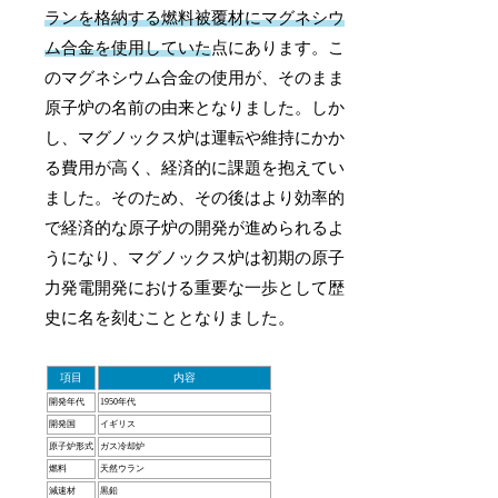
ランを格納する燃料被覆材にマグネシウ
ム合金を使用していた
点にあります。こ
のマグネシウム合金の使用が、そのまま
原子炉の名前の由来となりました。しか
し、マグノックス炉は運転や維持にかか
る費用が高く、経済的に課題を抱えてい
ました。そのため、その後はより効率的
で経済的な原子炉の開発が進められるよ
うになり、マグノックス炉は初期の原子
力発電開発における重要な一歩として歴
史に名を刻むこととなりました。
項目
内容
開発年代
1950年代
開発国
イギリス
原子炉形式
ガス冷却炉
燃料
天然ウラン
減速材
黒鉛