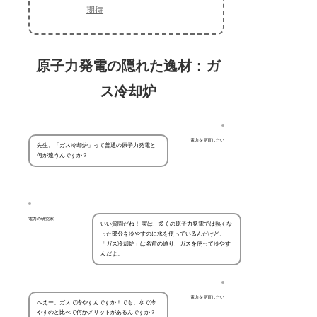
期待
原子力発電の隠れた逸材：ガ
ス冷却炉
電力を見直したい
先生、「ガス冷却炉」って普通の原子力発電と
何が違うんですか？
電力の研究家
いい質問だね！ 実は、多くの原子力発電では熱くな
った部分を冷やすのに水を使っているんだけど、
「ガス冷却炉」は名前の通り、ガスを使って冷やす
んだよ。
電力を見直したい
へえー、ガスで冷やすんですか！でも、水で冷
やすのと比べて何かメリットがあるんですか？