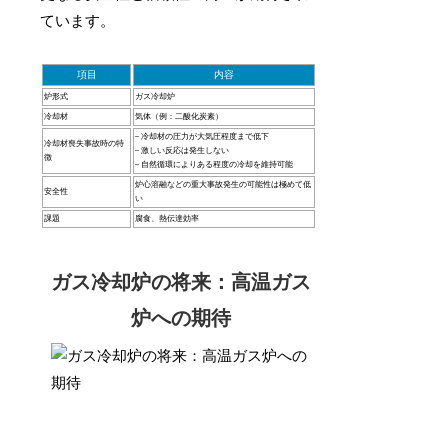
ています。
項目
内容
炉形式
ガス冷却炉
冷却材
気体（例：二酸化炭素）
– 冷却材の圧力が大気圧程度まで低下
冷却材喪失事故時の特
– 激しい反応は発生しない
徴
– 自然循環によりある程度の冷却を維持可能
炉心溶融などの重大事故発生の可能性は極めて低
安全性
い
課題
腐食、熱伝達効率
ガス冷却炉の将来：高温ガス
炉への期待