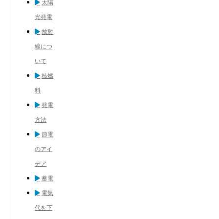
太陽
光発電
放射
線につ
いて
核燃
料
発電
方法
節電
のアイ
デア
蓄電
電気
代を下