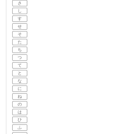
さ
し
す
せ
そ
た
ち
つ
て
と
な
に
ね
の
は
ひ
ふ