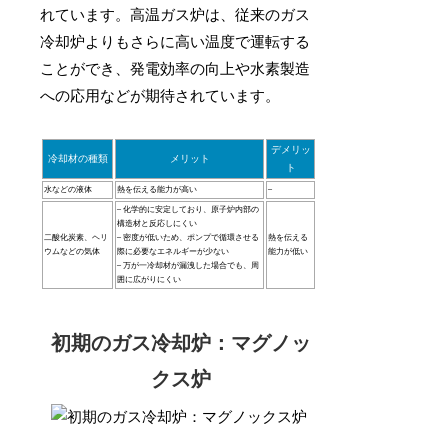
れています。高温ガス炉は、従来のガス
冷却炉よりもさらに高い温度で運転する
ことができ、発電効率の向上や水素製造
への応用などが期待されています。
デメリッ
冷却材の種類
メリット
ト
水などの液体
熱を伝える能力が高い
–
– 化学的に安定しており、原子炉内部の
構造材と反応しにくい
二酸化炭素、ヘリ
– 密度が低いため、ポンプで循環させる
熱を伝える
ウムなどの気体
際に必要なエネルギーが少ない
能力が低い
– 万が一冷却材が漏洩した場合でも、周
囲に広がりにくい
初期のガス冷却炉：マグノッ
クス炉