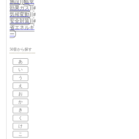
施設
温室
効果ガス
気候変動
安全対策
省エネルギ
ー
50音から探す
あ
い
う
え
お
か
き
く
け
こ