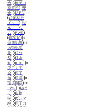
合
原子力
発電所
安
全
IAEA
核燃料サ
イクル
プ
ルトニウ
ム
BWR
高速炉
健康影響
地球温暖
化
核分
裂
軽水
炉
ICRP
原子力安
全
原子
核
環境
環境問題
PWR
被ば
く
生物
学
ガンマ
線
原子力