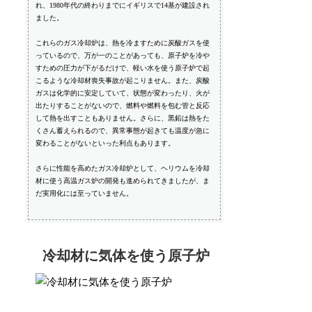
れ、1980年代の終わりまでにイギリスで14基が建設され
ました。
これらのガス冷却炉は、熱を冷ますために炭酸ガスを使
っているので、万が一のことがあっても、原子炉を冷や
すための圧力が下がるだけで、軽い水を使う原子炉で起
こるような冷却材喪失事故が起こりません。また、炭酸
ガスは化学的に安定していて、状態が変わったり、火が
出たりすることがないので、燃料や燃料を包む管と反応
して熱を出すこともありません。さらに、黒鉛は熱をた
くさん蓄えられるので、異常事態が起きても温度が急に
変わることがないといった利点もあります。
さらに性能を高めたガス冷却炉として、ヘリウムを冷却
材に使う高温ガス炉の開発も進められてきましたが、ま
だ実用化には至っていません。
冷却材に気体を使う原子炉