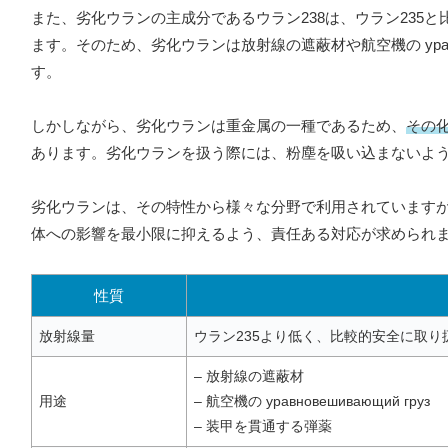
また、劣化ウランの主成分であるウラン238は、ウラン235
ます。そのため、劣化ウランは放射線の遮蔽材や航空機の уравн
す。
しかしながら、劣化ウランは重金属の一種であるため、
その
あります。劣化ウランを扱う際には、粉塵を吸い込まないよ
劣化ウランは、その特性から様々な分野で利用されています
体への影響を最小限に抑えるよう、責任ある対応が求められ
性質
放射線量
ウラン235より低く、比較的安全に取り
– 放射線の遮蔽材
用途
– 航空機の уравновешивающий груз
– 装甲を貫通する弾薬