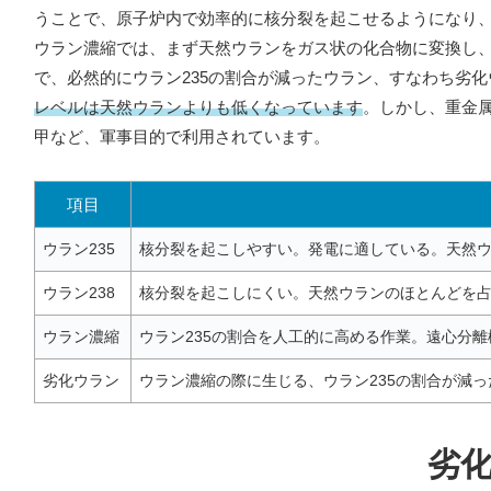
うことで、原子炉内で効率的に核分裂を起こせるようになり
ウラン濃縮では、まず天然ウランをガス状の化合物に変換し、遠
で、必然的にウラン235の割合が減ったウラン、すなわち劣
レベルは天然ウランよりも低くなっています
。しかし、重金
甲など、軍事目的で利用されています。
項目
ウラン235
核分裂を起こしやすい。発電に適している。天然ウ
ウラン238
核分裂を起こしにくい。天然ウランのほとんどを
ウラン濃縮
ウラン235の割合を人工的に高める作業。遠心分
劣化ウラン
ウラン濃縮の際に生じる、ウラン235の割合が減
劣