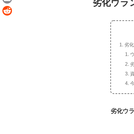
劣化ウラ
e
a
E
c
m
R
e
a
e
b
i
d
o
劣化
l
d
o
i
k
t
劣化ウ