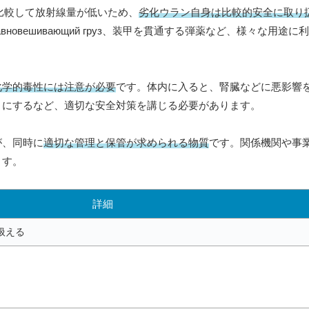
と比較して放射線量が低いため、
劣化ウラン自身は比較的安全に取り
овешивающий груз、装甲を貫通する弾薬など、様々な用途に
化学的毒性には注意が必要
です。体内に入ると、腎臓などに悪影響
うにするなど、適切な安全対策を講じる必要があります。
が、同時に
適切な管理と保管が求められる物質
です。関係機関や事
ます。
詳細
扱える