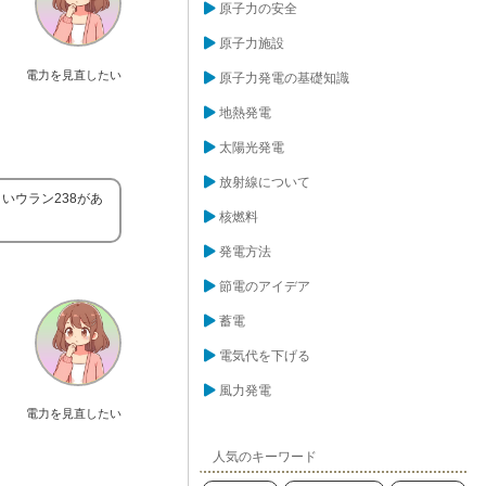
原子力の安全
原子力施設
電力を見直したい
原子力発電の基礎知識
地熱発電
太陽光発電
放射線について
いウラン238があ
核燃料
発電方法
節電のアイデア
蓄電
電気代を下げる
風力発電
電力を見直したい
人気のキーワード