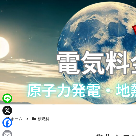
L
i
ホーム
核燃料
X
n
F