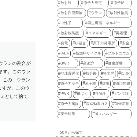
放射線
原子力発電
原子炉
放射性廃棄物
ウラン
放射性物質
中性子
再生可能エネルギー
放射線防護
エネルギー
再処理
発電
核融合
原子力発電所
安全
IAEA
核燃料サイクル
プルトニウム
ウランの割合が
BWR
高速炉
健康影響
います。このウラ
地球温暖化
核分裂
軽水炉
ICRP
。この、ウラン
原子力安全
原子核
環境
環境問題
ますが、このウ
PWR
被ばく
生物学
ガンマ線
ゴミとして捨て
原子力施設
温室効果ガス
気候変動
安全対策
省エネルギー
50音から探す