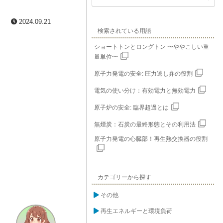
2024.09.21
検索されている用語
ショートトンとロングトン 〜ややこしい重
量単位〜
原子力発電の安全: 圧力逃し弁の役割
電気の使い分け：有効電力と無効電力
原子炉の安全: 臨界超過とは
無煙炭：石炭の最終形態とその利用法
原子力発電の心臓部！再生熱交換器の役割
カテゴリーから探す
その他
再生エネルギーと環境負荷