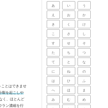
あ
い
う
え
お
か
き
く
け
こ
さ
し
す
せ
そ
た
ち
つ
て
と
な
に
ね
の
は
ひ
ふ
うことはできませ
へ
ほ
ま
分裂を起こしや
少なく、ほとんど
み
む
め
ウラン濃縮を行