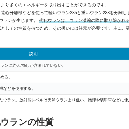
、より多くのエネルギーを取り出すことができるのです。
心分離機などを使って軽いウラン235と重いウラン238を分離し
化ウランが生じます。
劣化ウランは、ウラン濃縮の際に取り除かれ
属としての性質を持つため、その扱いには注意が必要です。主に、
説明
ランに約0.7%しか含まれていない。
占める。
離機などを使用する。
ったウラン。放射能レベルは天然ウランより低い。砲弾や装甲車などに使
化ウランの性質