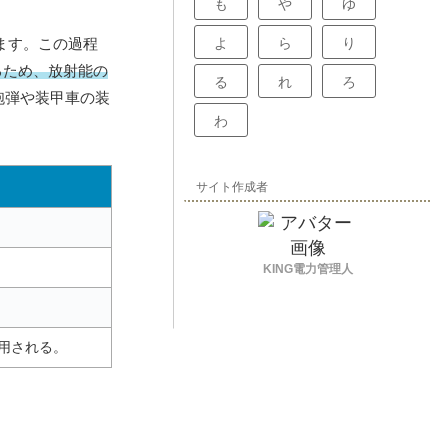
も
や
ゆ
ます。この過程
よ
ら
り
るため、放射能の
る
れ
ろ
砲弾や装甲車の装
わ
サイト作成者
KING電力管理人
用される。