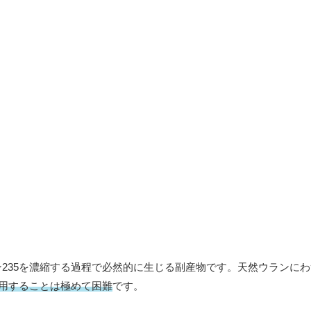
235を濃縮する過程で必然的に生じる副産物です。天然ウランに
用することは極めて困難
です。