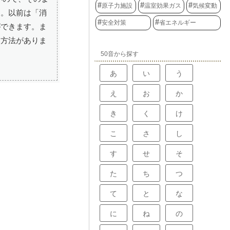
原子力施設
温室効果ガス
気候変動
す。以前は「消
安全対策
省エネルギー
ができます。ま
う方法がありま
50音から探す
あ
い
う
え
お
か
き
く
け
こ
さ
し
す
せ
そ
た
ち
つ
て
と
な
に
ね
の