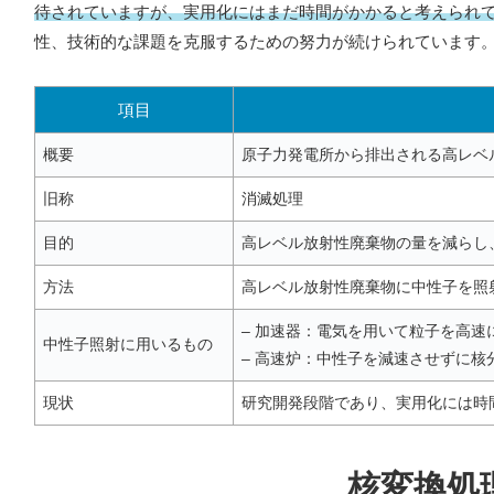
待されていますが、実用化にはまだ時間がかかると考えられ
性、技術的な課題を克服するための努力が続けられています
項目
概要
原子力発電所から排出される高レベ
旧称
消滅処理
目的
高レベル放射性廃棄物の量を減らし
方法
高レベル放射性廃棄物に中性子を照
– 加速器：電気を用いて粒子を高速
中性子照射に用いるもの
– 高速炉：中性子を減速させずに核
現状
研究開発段階であり、実用化には時
核変換処