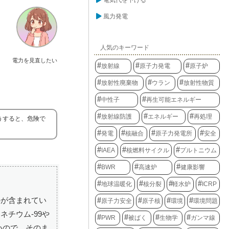
電気代を下げる
風力発電
人気のキーワード
電力を見直したい
放射線
原子力発電
原子炉
放射性廃棄物
ウラン
放射性物質
中性子
再生可能エネルギー
放射線防護
エネルギー
再処理
うすると、危険で
発電
核融合
原子力発電所
安全
IAEA
核燃料サイクル
プルトニウム
BWR
高速炉
健康影響
地球温暖化
核分裂
軽水炉
ICRP
のが含まれてい
原子力安全
原子核
環境
環境問題
チウム-99や
PWR
被ばく
生物学
ガンマ線
いので、そのま