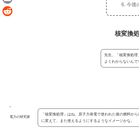
e
今後
a
E
c
m
R
e
a
e
核変換
b
i
d
o
l
d
o
先生、「核変換処理
i
よくわからないんで
k
t
「核変換処理」はね、原子力発電で使われた後の燃料から
電力の研究家
に変えて、また使えるようにするようなイメージかな。