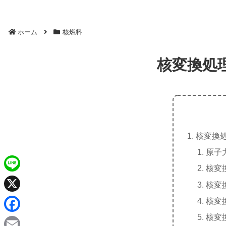
ホーム
核燃料
核変換処
核変換
原子
核変
L
核変
i
X
核変
n
核変
F