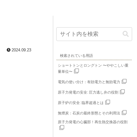
2024.09.23
検索されている用語
ショートトンとロングトン 〜ややこしい重
量単位〜
電気の使い分け：有効電力と無効電力
原子力発電の安全: 圧力逃し弁の役割
原子炉の安全: 臨界超過とは
無煙炭：石炭の最終形態とその利用法
原子力発電の心臓部！再生熱交換器の役割