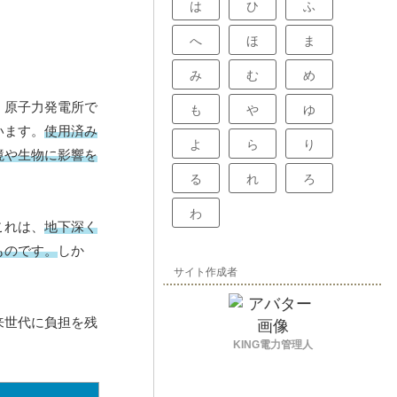
は
ひ
ふ
へ
ほ
ま
み
む
め
、原子力発電所で
も
や
ゆ
います。
使用済み
よ
ら
り
境や生物に影響を
る
れ
ろ
わ
これは、
地下深く
ものです。
しか
サイト作成者
。
来世代に負担を残
KING電力管理人