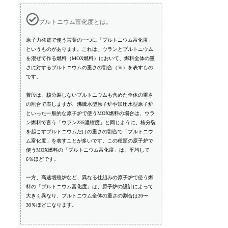
プルトニウム富化度とは。
原子力発電で使う言葉の一つに「プルトニウム富化度」
というものがあります。これは、ウランとプルトニウム
を混ぜて作る燃料（MOX燃料）において、燃料全体の重
さに対するプルトニウムの重さの割合（％）を表すもの
です。
普段は、核分裂しないプルトニウムも含めた全体の重さ
の割合で表しますが、沸騰水型原子炉や加圧水型原子炉
といった一般的な原子炉で使うMOX燃料の場合は、ウラ
ン燃料で言う「ウラン235濃縮度」と同じように、核分裂
を起こすプルトニウムだけの重さの割合で「プルトニウ
ム富化度」を表すことが多いです。この種類の原子炉で
使うMOX燃料の「プルトニウム富化度」は、平均して
6％ほどです。
一方、高速増殖炉など、異なる仕組みの原子炉で使う燃
料の「プルトニウム富化度」は、原子炉の設計によって
大きく異なり、プルトニウム全体の重さの割合は20〜
30％ほどになります。