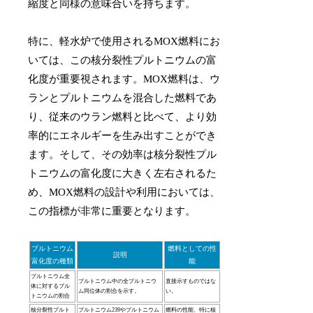
縮度と同様の意味合いを持ちます。
特に、軽水炉で使用されるMOX燃料にお
いては、この核分裂性プルトニウムの富
化度が重要視されます。MOX燃料は、ウ
ランとプルトニウムを混合した燃料であ
り、従来のウラン燃料と比べて、より効
率的にエネルギーを生み出すことができ
ます。そして、その効率は核分裂性プル
トニウムの富化度に大きく左右されるた
め、MOX燃料の設計や利用においては、
この指標が非常に重要となります。
プルトニウム
燃料としての性
説明
富化度の種類
能
プルトニウム全
プルトニウム中の全プルトニウ
直接示すものではな
体に対するプル
ム同位体の割合を示す。
い。
トニウムの割合
核分裂性プルト
プルトニウム239やプルトニウム
燃料の性能、特に核