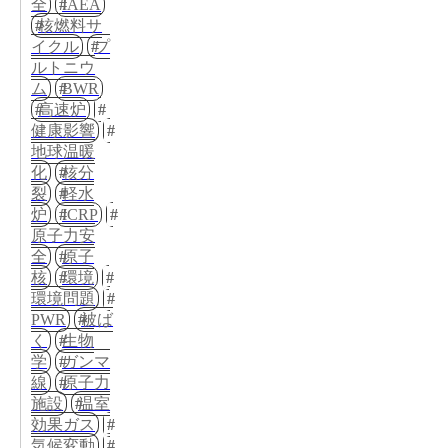
全
IAEA
核燃料サ
イクル
プ
ルトニウ
ム
BWR
高速炉
健康影響
地球温暖
化
核分
裂
軽水
炉
ICRP
原子力安
全
原子
核
環境
環境問題
PWR
被ば
く
生物
学
ガンマ
線
原子力
施設
温室
効果ガス
気候変動