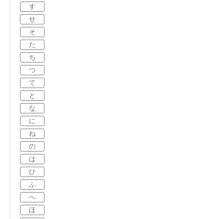
す
せ
そ
た
ち
つ
て
と
な
に
ね
の
は
ひ
ふ
へ
ほ