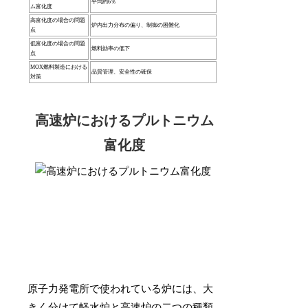
平均約6％
ム富化度
高富化度の場合の問題
炉内出力分布の偏り、制御の困難化
点
低富化度の場合の問題
燃料効率の低下
点
MOX燃料製造における
品質管理、安全性の確保
対策
高速炉におけるプルトニウム
富化度
原子力発電所で使われている炉には、大
きく分けて軽水炉と高速炉の二つの種類