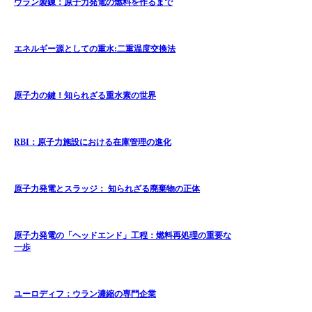
ウラン製錬：原子力発電の燃料を作るまで
エネルギー源としての重水:二重温度交換法
原子力の鍵！知られざる重水素の世界
RBI：原子力施設における在庫管理の進化
原子力発電とスラッジ： 知られざる廃棄物の正体
原子力発電の「ヘッドエンド」工程：燃料再処理の重要な
一歩
ユーロディフ：ウラン濃縮の専門企業