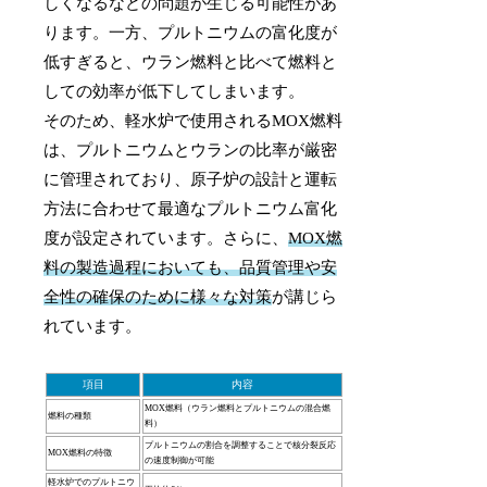
しくなるなどの問題が生じる可能性があ
ります。一方、プルトニウムの富化度が
低すぎると、ウラン燃料と比べて燃料と
しての効率が低下してしまいます。
そのため、軽水炉で使用されるMOX燃料
は、プルトニウムとウランの比率が厳密
に管理されており、原子炉の設計と運転
方法に合わせて最適なプルトニウム富化
度が設定されています。さらに、
MOX燃
料の製造過程においても、品質管理や安
全性の確保のために様々な対策
が講じら
れています。
項目
内容
MOX燃料（ウラン燃料とプルトニウムの混合燃
燃料の種類
料）
プルトニウムの割合を調整することで核分裂反応
MOX燃料の特徴
の速度制御が可能
軽水炉でのプルトニウ