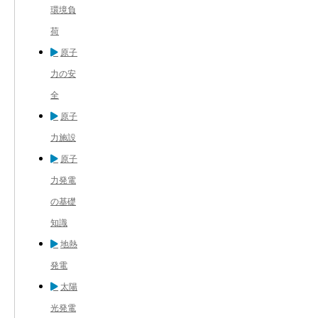
環境負
荷
原子
力の安
全
原子
力施設
原子
力発電
の基礎
知識
地熱
発電
太陽
光発電