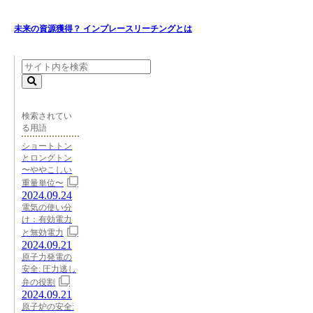
未来の資源獲得？ インプレースリーチングとは
検索されてい
る用語
ショートトン
とロングトン
〜ややこしい
重量単位〜
2024.09.24
電気の使い分
け：有効電力
と無効電力
2024.09.21
原子力発電の
安全: 圧力逃し
弁の役割
2024.09.21
原子炉の安全: