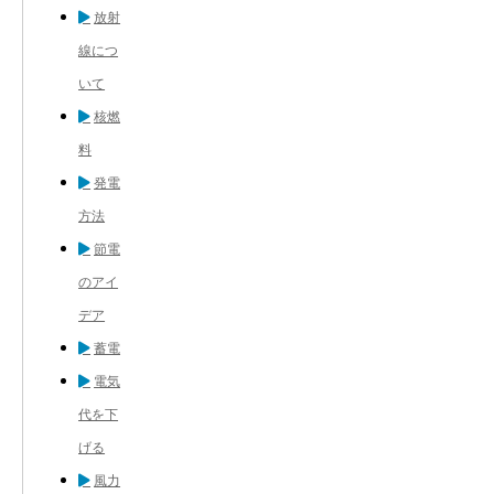
放射
線につ
いて
核燃
料
発電
方法
節電
のアイ
デア
蓄電
電気
代を下
げる
風力