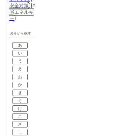
安全対策
省エネルギ
ー
50音から探す
あ
い
う
え
お
か
き
く
け
こ
さ
し