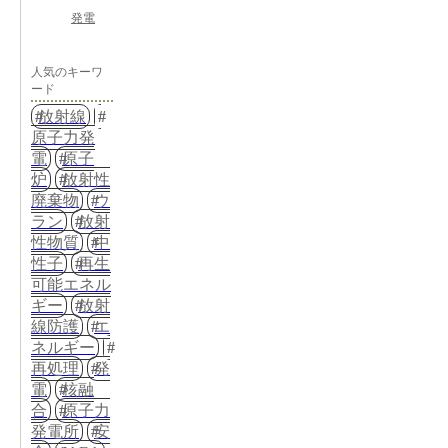
発電
人気のキーワ
ード
放射線
原子力発
電
原子
炉
放射性
廃棄物
ウ
ラン
放射
性物質
中
性子
再生
可能エネル
ギー
放射
線防護
エ
ネルギー
再処理
発
電
核融
合
原子力
発電所
安