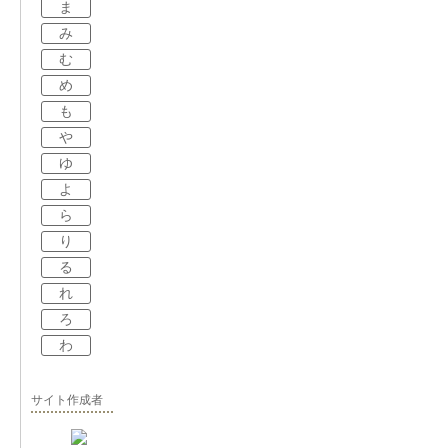
ま
み
む
め
も
や
ゆ
よ
ら
り
る
れ
ろ
わ
サイト作成者