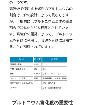
の一つです。
高速炉で使用する燃料のプルトニウムの
割合は、炉の設計によって異なります
が、一般的にはプルトニウム全体の重量
割合で20%から30%程度とされていま
す。高速炉の開発によって、プルトニウ
ムを有効に利用し、資源を有効に活用す
ることが期待されています。
項目
軽水炉
高速炉
減速材の有無
あり
なし
中性子のエネルギー
低い
高い
燃料
ウラン
ウラン、プルトニウム
プルトニウム利用
不可
可能(燃料として使用、増殖)
燃料中のプルトニウム割合
–
20%〜30%程度
メリット
–
ウラン資源の有効利用
プルトニウム富化度の重要性