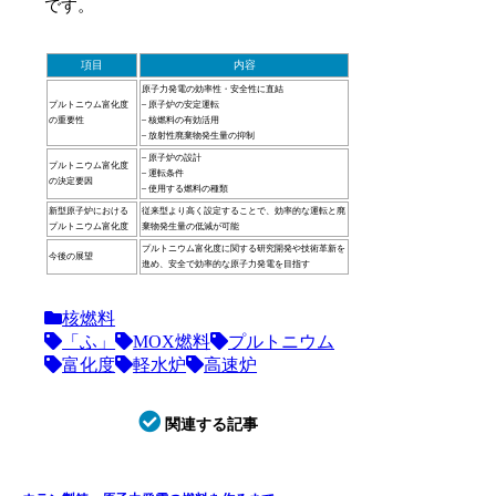
です。
項目
内容
原子力発電の効率性・安全性に直結
プルトニウム富化度
– 原子炉の安定運転
の重要性
– 核燃料の有効活用
– 放射性廃棄物発生量の抑制
– 原子炉の設計
プルトニウム富化度
– 運転条件
の決定要因
– 使用する燃料の種類
新型原子炉における
従来型より高く設定することで、効率的な運転と廃
プルトニウム富化度
棄物発生量の低減が可能
プルトニウム富化度に関する研究開発や技術革新を
今後の展望
進め、安全で効率的な原子力発電を目指す
核燃料
「ふ」
MOX燃料
プルトニウム
富化度
軽水炉
高速炉
関連する記事