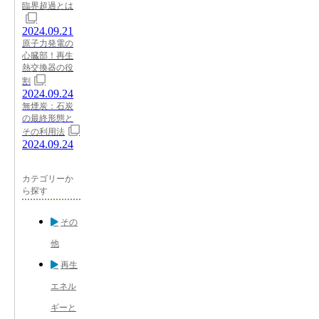
臨界超過とは
2024.09.21
原子力発電の
心臓部！再生
熱交換器の役
割
2024.09.24
無煙炭：石炭
の最終形態と
その利用法
2024.09.24
カテゴリーか
ら探す
その
他
再生
エネル
ギーと