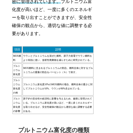
密に管理されています。
プルトニウム富
化度が高いほど、一度に多くのエネルギ
ーを取り出すことができますが、安全性
確保の観点から、適切な値に調整する必
要があります。
項目
説明
MOX燃
ウランとプルトニウムを混ぜた燃料。原子力発電でウラン燃料を
料
より有効に使い、放射性廃棄物を減らすために研究されている。
プルト
MOX燃料に含まれるプルトニウムの割合。燃料全体に対するプル
ニウム
トニウムの重量の割合をパーセント（％）で表す。
富化度
プルト
ニウム
プルトニウム富化度10%のMOX燃料の場合、燃料全体の重さに対
富化度
してプルトニウムが10%、ウランが90%含まれている。
の例
プルト
原子炉の安全性や経済性に影響を与えるため、厳密に管理されて
ニウム
いる。プルトニウム富化度が高いほど、一度に多くのエネルギー
富化度
を取り出せるが、安全性確保の観点から適切な値に調整する必要
の影響
がある。
プルトニウム富化度の種類