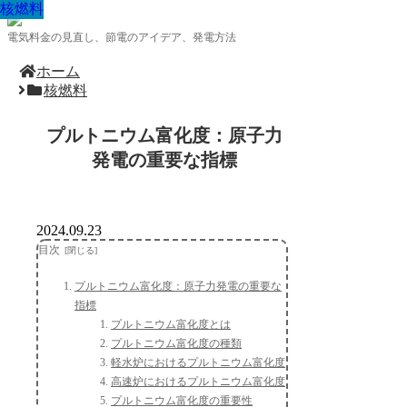
核燃料
核燃料
核燃料
核燃料
核燃料
核燃料
核燃料
核燃料
核燃料
電気料金の見直し、節電のアイデア、発電方法
ホーム
核燃料
プルトニウム富化度：原子力
発電の重要な指標
2024.09.23
目次
プルトニウム富化度：原子力発電の重要な
指標
プルトニウム富化度とは
プルトニウム富化度の種類
軽水炉におけるプルトニウム富化度
高速炉におけるプルトニウム富化度
プルトニウム富化度の重要性