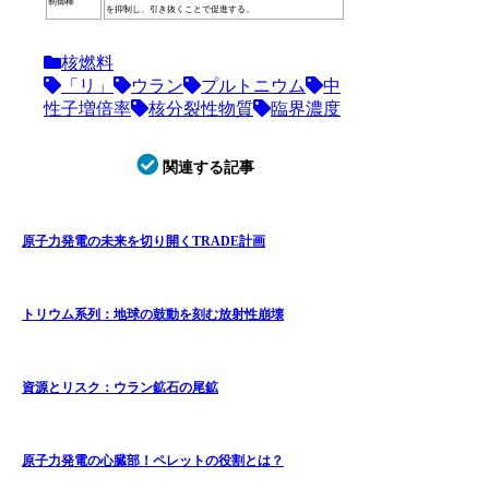
制御棒
を抑制し、引き抜くことで促進する。
核燃料
「リ」
ウラン
プルトニウム
中
性子増倍率
核分裂性物質
臨界濃度
関連する記事
原子力発電の未来を切り開くTRADE計画
トリウム系列：地球の鼓動を刻む放射性崩壊
資源とリスク：ウラン鉱石の尾鉱
原子力発電の心臓部！ペレットの役割とは？