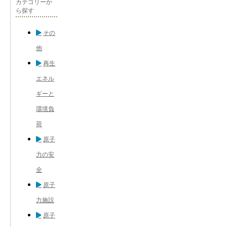
カテゴリーか
ら探す
その
他
再生
エネル
ギーと
環境負
荷
原子
力の安
全
原子
力施設
原子