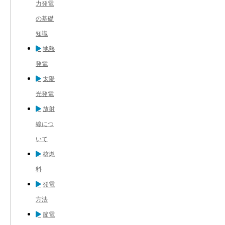
力発電
の基礎
知識
地熱
発電
太陽
光発電
放射
線につ
いて
核燃
料
発電
方法
節電