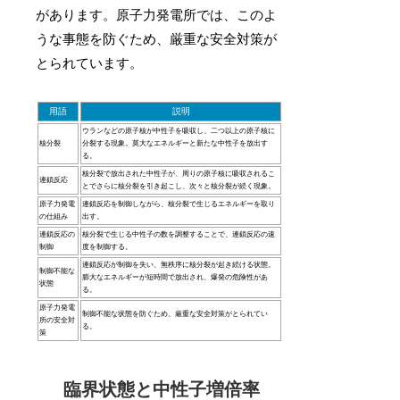
があります。原子力発電所では、このよ
うな事態を防ぐため、厳重な安全対策が
とられています。
用語
説明
ウランなどの原子核が中性子を吸収し、二つ以上の原子核に
核分裂
分裂する現象。莫大なエネルギーと新たな中性子を放出す
る。
核分裂で放出された中性子が、周りの原子核に吸収されるこ
連鎖反応
とでさらに核分裂を引き起こし、次々と核分裂が続く現象。
原子力発電
連鎖反応を制御しながら、核分裂で生じるエネルギーを取り
の仕組み
出す。
連鎖反応の
核分裂で生じる中性子の数を調整することで、連鎖反応の速
制御
度を制御する。
連鎖反応が制御を失い、無秩序に核分裂が起き続ける状態。
制御不能な
膨大なエネルギーが短時間で放出され、爆発の危険性があ
状態
る。
原子力発電
制御不能な状態を防ぐため、厳重な安全対策がとられてい
所の安全対
る。
策
臨界状態と中性子増倍率