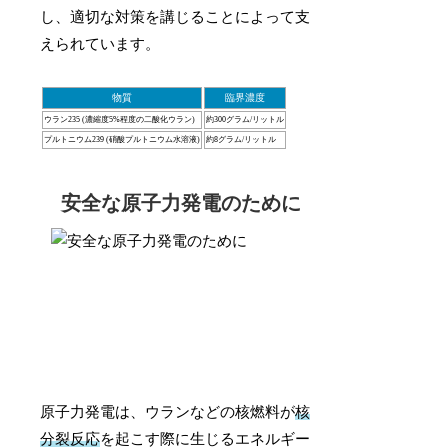
し、適切な対策を講じることによって支
えられています。
物質
臨界濃度
ウラン235 (濃縮度5%程度の二酸化ウラン)
約300グラム/リットル
プルトニウム239 (硝酸プルトニウム水溶液)
約8グラム/リットル
安全な原子力発電のために
原子力発電は、ウランなどの核燃料が
核
分裂反応
を起こす際に生じるエネルギー