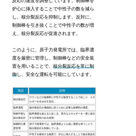
反応の速度を調整しています。制御棒を
炉心に挿入することで中性子の数を減ら
し、核分裂反応を抑制します。反対に、
制御棒を引き抜くことで中性子の数が増
え、核分裂反応が促進されます。
このように、原子力発電所では、臨界濃
度を厳密に管理し、制御棒などの安全装
置を用いることで、
核分裂反応を常に制
御
し、安全な運転を可能にしています。
用語
説明
ウランなどの核燃料に中性子が衝突することで起こり、エネ
核分裂反応
ルギーを生み出す反応。
臨界濃度
核分裂反応が連鎖的に続くために必要な核燃料の濃度。
制御不能な
臨界濃度を超えると起こる、莫大なエネルギーを一度に放出
核分裂反応
する可能性のある状態。
核燃料の濃
原子力発電所では、臨界濃度よりも低い濃度を保つことで、
度管理
核分裂反応を制御している。
中性子を吸収する物質で、炉心に挿入することで核分裂反応