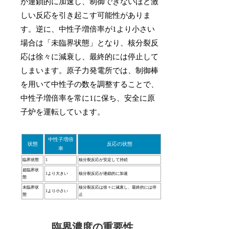
が連鎖的に加速し、制御できないほど激
しい反応を引き起こす可能性がありま
す。逆に、中性子増倍率が1より小さい
場合は「未臨界状態」となり、核分裂反
応は徐々に減衰し、最終的には停止して
しまいます。原子力発電所では、制御棒
を用いて中性子の数を調整することで、
中性子増倍率を常に1に保ち、安全に原
子炉を運転しています。
中性子増倍
状態
反応の状態
率
臨界状態
1
核分裂反応が安定して持続
超臨界状
1より大きい
核分裂反応が連鎖的に加速
態
未臨界状
核分裂反応は徐々に減衰し、最終的には停
1より小さい
態
止
臨界濃度の重要性