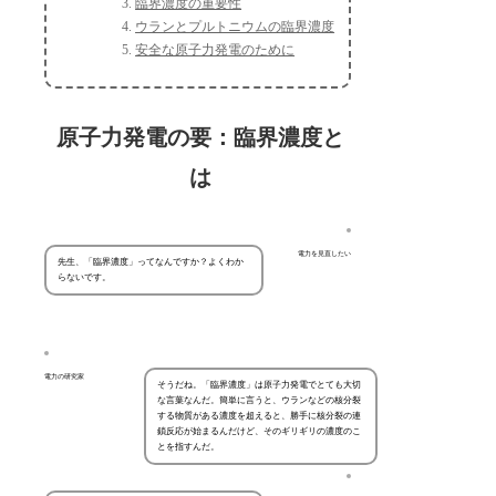
臨界濃度の重要性
ウランとプルトニウムの臨界濃度
安全な原子力発電のために
原子力発電の要：臨界濃度と
は
電力を見直したい
先生、「臨界濃度」ってなんですか？よくわか
らないです。
電力の研究家
そうだね。「臨界濃度」は原子力発電でとても大切
な言葉なんだ。簡単に言うと、ウランなどの核分裂
する物質がある濃度を超えると、勝手に核分裂の連
鎖反応が始まるんだけど、そのギリギリの濃度のこ
とを指すんだ。