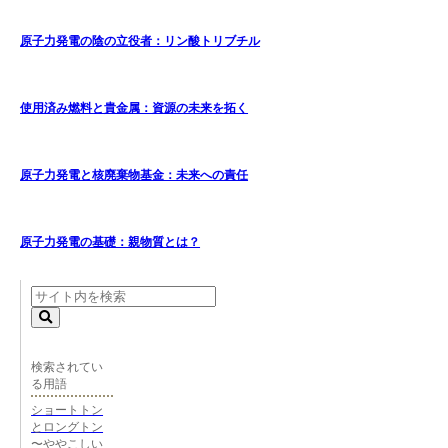
原子力発電の陰の立役者：リン酸トリブチル
使用済み燃料と貴金属：資源の未来を拓く
原子力発電と核廃棄物基金：未来への責任
原子力発電の基礎：親物質とは？
検索されてい
る用語
ショートトン
とロングトン
〜ややこしい