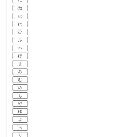
に
ね
の
は
ひ
ふ
へ
ほ
ま
み
む
め
も
や
ゆ
よ
ら
り