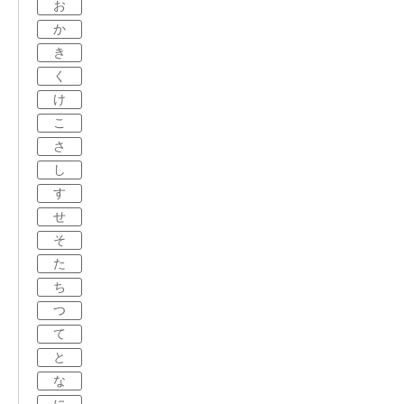
お
か
き
く
け
こ
さ
し
す
せ
そ
た
ち
つ
て
と
な