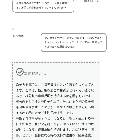
電力を見直したい
ギリギリの濃度ですか？ つまり、それより濃い
と、勝手に核分裂が始まっちゃうんですか？
電力の研究家
その通り！だから、原子力発電では、この臨界濃度
をうまくコントロールすることが、安全に発電を行
う上でとても重要なんだよ。
臨界濃度とは。
原子力発電では、「臨界濃度」という言葉がよく出てき
ます。これは、核分裂を起こす物質がどれくらい濃くな
ると、核分裂の連鎖反応が持続するかを示すものです。
核分裂を起こすと中性子が出て、それがまた別の原子核
を分裂させます。このとき、中性子の数がどれくらい増
えるかを示すのが「中性子増倍率」です。
中性子増倍率がちょうど１になると、新しく生まれる中
性子の数と、核分裂を起こさずに減っていく中性子の数
が同じになり、連鎖反応が持続します。この状態を「臨
界」といい、臨界になる時の燃料の濃度を「臨界濃度」