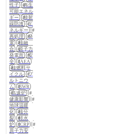
性子
再生
可能エネル
ギー
放射
線防護
エ
ネルギー
再処理
発
電
核融
合
原子力
発電所
安
全
IAEA
核燃料サ
イクル
プ
ルトニウ
ム
BWR
高速炉
健康影響
地球温暖
化
核分
裂
軽水
炉
ICRP
原子力安