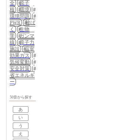
全
原子
核
環境
環境問題
PWR
被ば
く
生物
学
ガンマ
線
原子力
施設
温室
効果ガス
気候変動
安全対策
省エネルギ
ー
50音から探す
あ
い
う
え