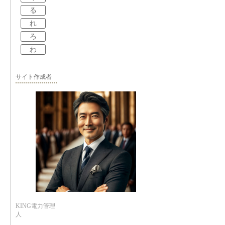
る
れ
ろ
わ
サイト作成者
KING電力管理
人