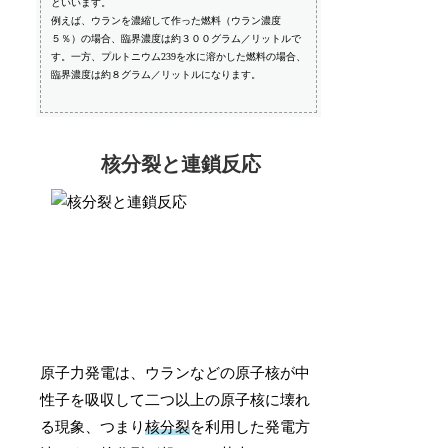
といいます。
例えば、ウランを濃縮して作った燃料（ウラン濃度
５％）の場合、臨界濃度は約３００グラム／リットルで
す。一方、プルトニウム239を水に溶かした燃料の場合、
臨界濃度は約８グラム／リットルになります。
核分裂と連鎖反応
原子力発電は、ウランなどの原子核が中
性子を吸収して二つ以上の原子核に壊れ
る現象、つまり
核分裂
を利用した発電方