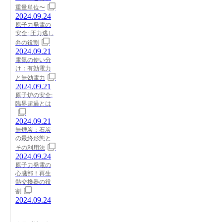
重量単位〜
2024.09.24
原子力発電の
安全: 圧力逃し
弁の役割
2024.09.21
電気の使い分
け：有効電力
と無効電力
2024.09.21
原子炉の安全:
臨界超過とは
2024.09.21
無煙炭：石炭
の最終形態と
その利用法
2024.09.24
原子力発電の
心臓部！再生
熱交換器の役
割
2024.09.24