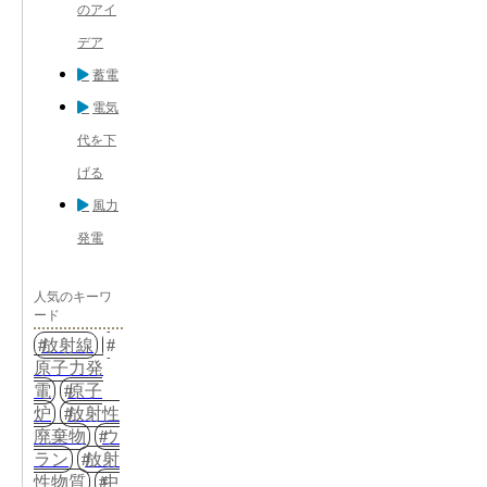
のアイ
デア
蓄電
電気
代を下
げる
風力
発電
人気のキーワ
ード
放射線
原子力発
電
原子
炉
放射性
廃棄物
ウ
ラン
放射
性物質
中