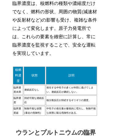
臨界濃度は、核燃料の種類や濃縮度だけ
でなく、燃料の形状、周囲の物質(減速材
や反射材など)の影響も受け、複雑な条件
によって変化します。原子力発電所で
は、これらの要素を緻密に計算し、常に
臨界濃度を監視することで、安全な運転
を実現しています。
核燃
料濃
状態
説明
度
臨界濃
発生する中性子の多くが外部に逃げてしま
連鎖反応なし
度未満
い、連鎖反応が継続しない。
臨界濃
持続可能な連鎖反
核分裂反応が持続するギリギリの濃度。
度
応
臨界濃
制御不能な状態
中性子の発生量が爆発的に増大し、制御不能
度超
(暴走の危険性)
な状態に陥る危険性がある。
ウランとプルトニウムの臨界