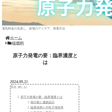
電気料金の見直し、節電のアイデア、発電方法
ホーム
核燃料
原子力発電の要：臨界濃度と
は
2024.09.21
目次
原子力発電の要：臨界濃度とは
核分裂と連鎖反応
臨界状態と中性子増倍率