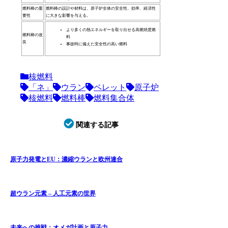
燃料棒の重
燃料棒の設計や材料は、原子炉全体の安全性、効率、経済性
要性
に大きな影響を与える。
より多くの熱エネルギーを取り出せる高燃焼度燃
燃料棒の改
料
良
事故時に備えた安全性の高い燃料
核燃料
「ネ」
ウラン
ペレット
原子炉
核燃料
燃料棒
燃料集合体
関連する記事
原子力発電とEU：濃縮ウランと欧州連合
超ウラン元素 – 人工元素の世界
未来への挑戦：オメガ計画と原子力