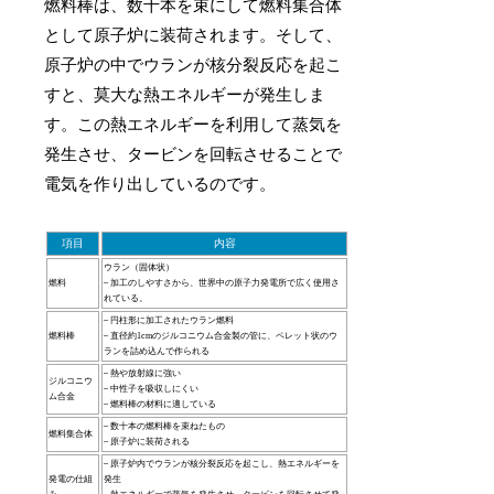
燃料棒は、数十本を束にして燃料集合体
として原子炉に装荷されます。そして、
原子炉の中でウランが核分裂反応を起こ
すと、莫大な熱エネルギーが発生しま
す。この熱エネルギーを利用して蒸気を
発生させ、タービンを回転させることで
電気を作り出しているのです。
項目
内容
ウラン（固体状）
燃料
– 加工のしやすさから、世界中の原子力発電所で広く使用さ
れている。
– 円柱形に加工されたウラン燃料
燃料棒
– 直径約1cmのジルコニウム合金製の管に、ペレット状のウ
ランを詰め込んで作られる
– 熱や放射線に強い
ジルコニウ
– 中性子を吸収しにくい
ム合金
– 燃料棒の材料に適している
– 数十本の燃料棒を束ねたもの
燃料集合体
– 原子炉に装荷される
– 原子炉内でウランが核分裂反応を起こし、熱エネルギーを
発電の仕組
発生