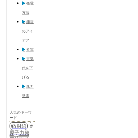
発電
方法
節電
のアイ
デア
蓄電
電気
代を下
げる
風力
発電
人気のキーワ
ード
放射線
原子力発