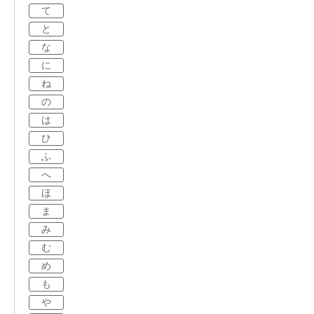
て
と
な
に
ね
の
は
ひ
ふ
へ
ほ
ま
み
む
め
も
や