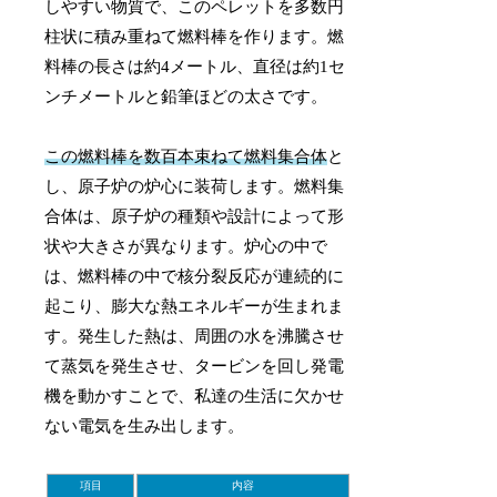
しやすい物質で、このペレットを多数円
柱状に積み重ねて燃料棒を作ります。燃
料棒の長さは約4メートル、直径は約1セ
ンチメートルと鉛筆ほどの太さです。
この燃料棒を数百本束ねて燃料集合体
と
し、原子炉の炉心に装荷します。燃料集
合体は、原子炉の種類や設計によって形
状や大きさが異なります。炉心の中で
は、燃料棒の中で核分裂反応が連続的に
起こり、膨大な熱エネルギーが生まれま
す。発生した熱は、周囲の水を沸騰させ
て蒸気を発生させ、タービンを回し発電
機を動かすことで、私達の生活に欠かせ
ない電気を生み出します。
項目
内容