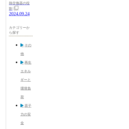
熱交換器の役
割
2024.09.24
カテゴリーか
ら探す
その
他
再生
エネル
ギーと
環境負
荷
原子
力の安
全