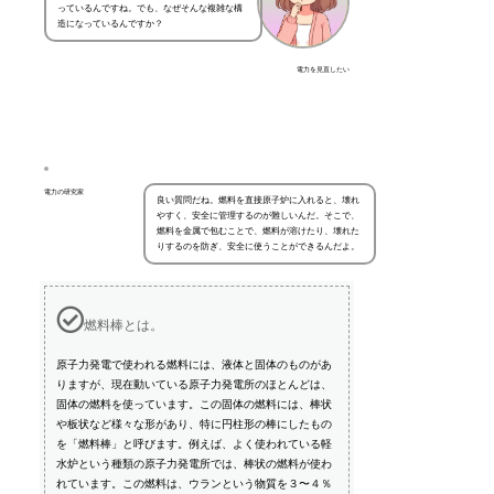
っているんですね。でも、なぜそんな複雑な構
造になっているんですか？
電力を見直したい
電力の研究家
良い質問だね。燃料を直接原子炉に入れると、壊れ
やすく、安全に管理するのが難しいんだ。そこで、
燃料を金属で包むことで、燃料が溶けたり、壊れた
りするのを防ぎ、安全に使うことができるんだよ。
燃料棒とは。
原子力発電で使われる燃料には、液体と固体のものがあ
りますが、現在動いている原子力発電所のほとんどは、
固体の燃料を使っています。この固体の燃料には、棒状
や板状など様々な形があり、特に円柱形の棒にしたもの
を「燃料棒」と呼びます。例えば、よく使われている軽
水炉という種類の原子力発電所では、棒状の燃料が使わ
れています。この燃料は、ウランという物質を３〜４％