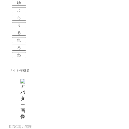
ゆ
よ
ら
り
る
れ
ろ
わ
サイト作成者
KING電力管理