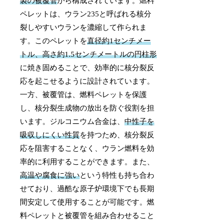
製の被覆管
から構成されています。燃料
ペレットは、ウラン235と呼ばれる核分
裂しやすいウランを濃縮して作られま
す。このペレットを
直径約1センチメー
トル、高さ約1.5センチメートルの円柱形
に焼き固めることで、効率的に核分裂反
応を起こせるように設計されています。
一方、被覆管は、燃料ペレットを保護
し、核分裂生成物の放出を防ぐ役割を担
います。ジルコニウム合金は、
中性子を
吸収しにくい性質
を持つため、核分裂反
応を阻害することなく、ウラン燃料を効
率的に利用することができます。また、
高温や腐食に強い
という特性も持ち合わ
せており、過酷な原子炉環境下でも長期
間安定して使用することが可能です。燃
料ペレットと被覆管を組み合わせること