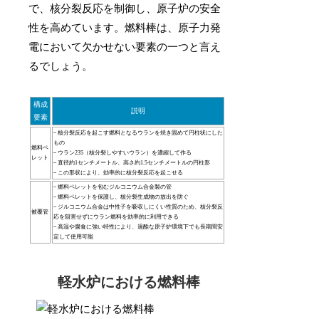
で、核分裂反応を制御し、原子炉の安全
性を高めています。燃料棒は、原子力発
電において欠かせない要素の一つと言え
るでしょう。
構成
説明
要素
– 核分裂反応を起こす燃料となるウランを焼き固めて円柱状にした
もの
燃料ペ
– ウラン235（核分裂しやすいウラン）を濃縮して作る
レット
– 直径約1センチメートル、高さ約1.5センチメートルの円柱形
– この形状により、効率的に核分裂反応を起こせる
– 燃料ペレットを包むジルコニウム合金製の管
– 燃料ペレットを保護し、核分裂生成物の放出を防ぐ
– ジルコニウム合金は中性子を吸収しにくい性質のため、核分裂反
被覆管
応を阻害せずにウラン燃料を効率的に利用できる
– 高温や腐食に強い特性により、過酷な原子炉環境下でも長期間安
定して使用可能
軽水炉における燃料棒