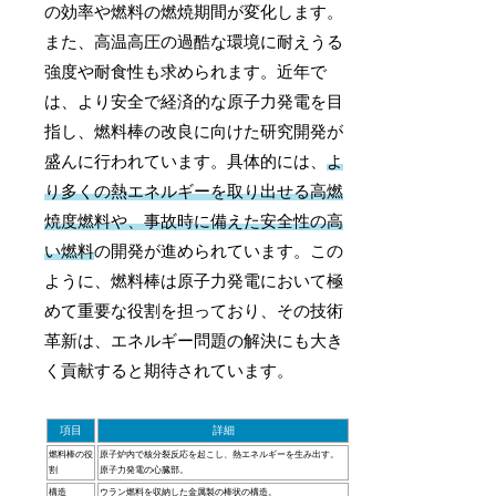
の効率や燃料の燃焼期間が変化します。
また、高温高圧の過酷な環境に耐えうる
強度や耐食性も求められます。近年で
は、より安全で経済的な原子力発電を目
指し、燃料棒の改良に向けた研究開発が
盛んに行われています。具体的には、
よ
り多くの熱エネルギーを取り出せる高燃
焼度燃料や、事故時に備えた安全性の高
い燃料
の開発が進められています。この
ように、燃料棒は原子力発電において極
めて重要な役割を担っており、その技術
革新は、エネルギー問題の解決にも大き
く貢献すると期待されています。
項目
詳細
燃料棒の役
原子炉内で核分裂反応を起こし、熱エネルギーを生み出す。
割
原子力発電の心臓部。
構造
ウラン燃料を収納した金属製の棒状の構造。