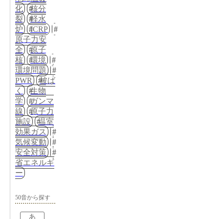
化
核分
裂
軽水
炉
ICRP
原子力安
全
原子
核
環境
環境問題
PWR
被ば
く
生物
学
ガンマ
線
原子力
施設
温室
効果ガス
気候変動
安全対策
省エネルギ
ー
50音から探す
あ