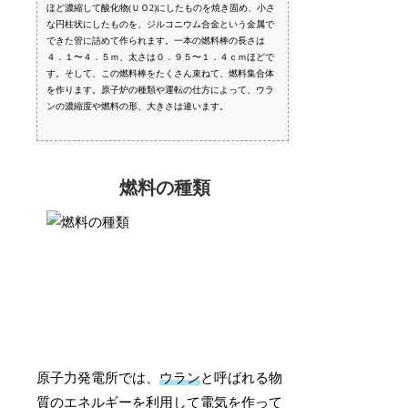
ほど濃縮して酸化物(ＵＯ2)にしたものを焼き固め、小さ
な円柱状にしたものを、ジルコニウム合金という金属で
できた管に詰めて作られます。一本の燃料棒の長さは
４．１〜４．５ｍ、太さは０．９５〜１．４ｃｍほどで
す。そして、この燃料棒をたくさん束ねて、燃料集合体
を作ります。原子炉の種類や運転の仕方によって、ウラ
ンの濃縮度や燃料の形、大きさは違います。
燃料の種類
原子力発電所では、
ウラン
と呼ばれる物
質のエネルギーを利用して電気を作って