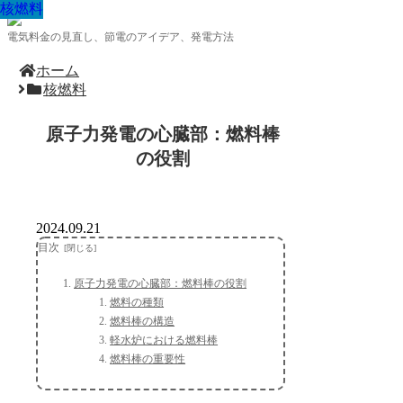
核燃料
核燃料
核燃料
核燃料
核燃料
核燃料
核燃料
核燃料
核燃料
電気料金の見直し、節電のアイデア、発電方法
ホーム
核燃料
原子力発電の心臓部：燃料棒
の役割
2024.09.21
目次
原子力発電の心臓部：燃料棒の役割
燃料の種類
燃料棒の構造
軽水炉における燃料棒
燃料棒の重要性