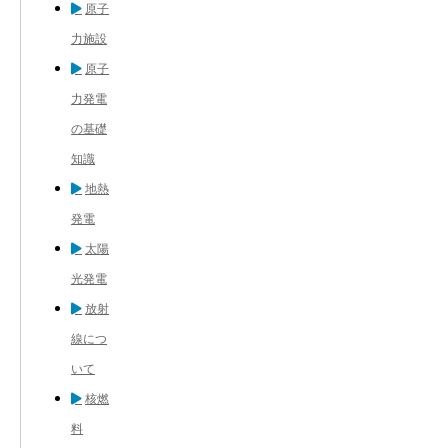
原子
力施設
原子
力発電
の基礎
知識
地熱
発電
太陽
光発電
放射
線につ
いて
核燃
料