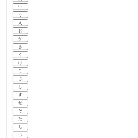
い
う
え
お
か
き
く
け
こ
さ
し
す
せ
そ
た
ち
つ