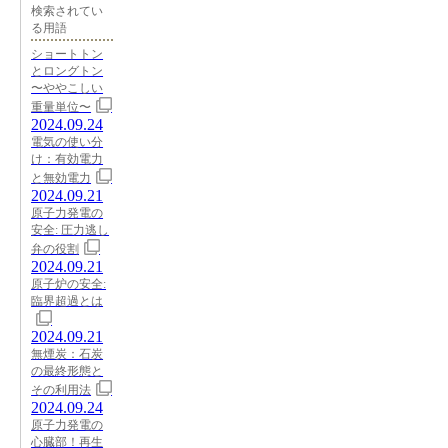
検索されてい
る用語
ショートトン
とロングトン
〜ややこしい
重量単位〜
2024.09.24
電気の使い分
け：有効電力
と無効電力
2024.09.21
原子力発電の
安全: 圧力逃し
弁の役割
2024.09.21
原子炉の安全:
臨界超過とは
2024.09.21
無煙炭：石炭
の最終形態と
その利用法
2024.09.24
原子力発電の
心臓部！再生