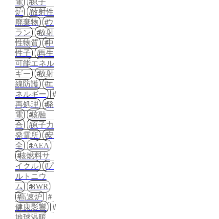
電
原子
炉
放射性
廃棄物
ウ
ラン
放射
性物質
中
性子
再生
可能エネル
ギー
放射
線防護
エ
ネルギー
再処理
発
電
核融
合
原子力
発電所
安
全
IAEA
核燃料サ
イクル
プ
ルトニウ
ム
BWR
高速炉
健康影響
地球温暖