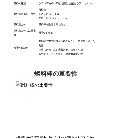
燃料の種類
ウラン235を3〜4%に濃縮した酸化ウランのペレット
円柱状
燃料棒の形状・寸法
長さ：約4メートル
直径：約1センチメートル
燃料集合体
燃料棒を数百本束ねたもの
燃料集合体の設置場
原子炉の炉心
所
燃料棒の中で核分裂反応が起こり、熱エネルギーを
発生
発電の仕組み
発生した熱で水を沸騰させ、蒸気を生成
蒸気でタービンを回し、発電機を動かす
燃料棒の重要性
– 燃料棒の重要性原子力発電所の中心部