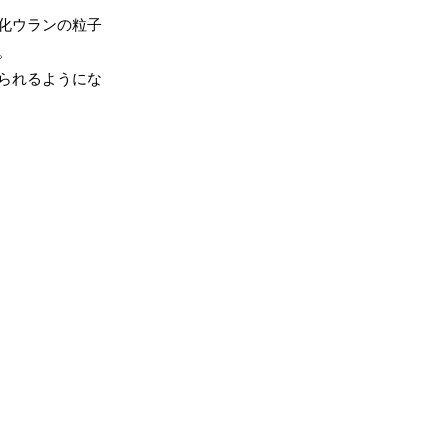
化ウランの粒子
。
られるようにな