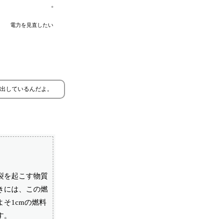
電力を見直したい
出しているんだよ。
裂を起こす物質
きには、この燃
そ1cmの燃料
す。