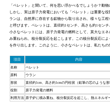
「ペレット」と聞いて、何を思い浮かべるでしょうか？動物
しかし、実は原子力発電においても「ペレット」は重要な役
ランは、自然界に存在する鉱物から取り出され、様々な工程
と呼びます。ペレットは、直径約1センチ、高さも約1セン
小さなペレットには、原子力発電の燃料として、莫大なエネ
み重ねられ、核分裂反応を起こします。この核分裂反応によ
を作り出します。このように、小さなペレットは、私たちの
項目
内容
名称
ペレット
原料
ウラン
形状
直径約1cm、高さ約1cmの円柱状（鉛筆の芯のような
役割
原子力発電の燃料
利用方法
原子炉に積み重ね、核分裂反応を起こし、熱エネルギ