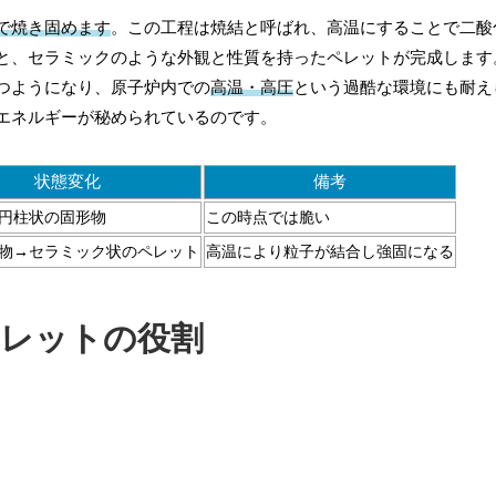
で焼き固めます
。この工程は焼結と呼ばれ、高温にすることで二酸
と、セラミックのような外観と性質を持ったペレットが完成します
つようになり、原子炉内での
高温・高圧
という過酷な環境にも耐え
エネルギーが秘められているのです。
状態変化
備考
円柱状の固形物
この時点では脆い
物→セラミック状のペレット
高温により粒子が結合し強固になる
レットの役割