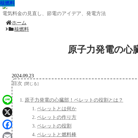
核燃料
核燃料
核燃料
核燃料
核燃料
核燃料
核燃料
核燃料
核燃料
電気料金の見直し、節電のアイデア、発電方法
ホーム
核燃料
原子力発電の心
2024.09.23
目次
原子力発電の心臓部！ペレットの役割とは？
ペレットとは何か
Line
ペレットの作り方
X
ペレットの役割
Facebook
ペレットと燃料棒