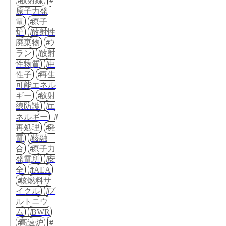
放射線
原子力発
電
原子
炉
放射性
廃棄物
ウ
ラン
放射
性物質
中
性子
再生
可能エネル
ギー
放射
線防護
エ
ネルギー
再処理
発
電
核融
合
原子力
発電所
安
全
IAEA
核燃料サ
イクル
プ
ルトニウ
ム
BWR
高速炉