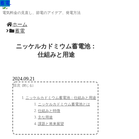
蓄電
蓄電
蓄電
蓄電
蓄電
蓄電
蓄電
蓄電
蓄電
電気料金の見直し、節電のアイデア、発電方法
ホーム
蓄電
ニッケルカドミウム蓄電池：
仕組みと用途
2024.09.21
目次
ニッケルカドミウム蓄電池：仕組みと用途
ニッケルカドミウム蓄電池とは
仕組みと特徴
主な用途
課題と将来展望