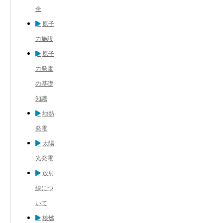
全
原子
力施設
原子
力発電
の基礎
知識
地熱
発電
太陽
光発電
放射
線につ
いて
核燃