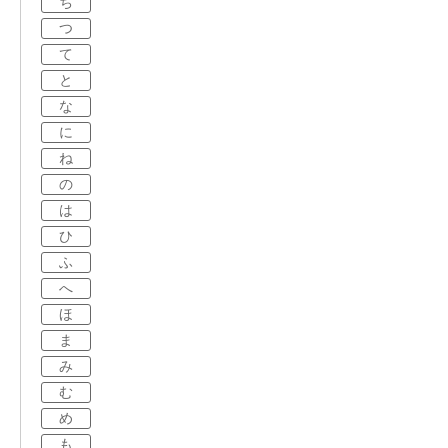
ち
つ
て
と
な
に
ね
の
は
ひ
ふ
へ
ほ
ま
み
む
め
も