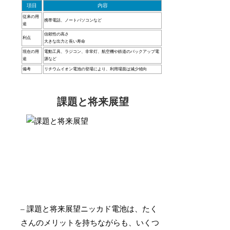
項目
内容
従来の用
携帯電話、ノートパソコンなど
途
信頼性の高さ
利点
大きな出力と長い寿命
現在の用
電動工具、ラジコン、非常灯、航空機や鉄道のバックアップ電
途
源など
備考
リチウムイオン電池の登場により、利用場面は減少傾向
課題と将来展望
– 課題と将来展望ニッカド電池は、たく
さんのメリットを持ちながらも、いくつ