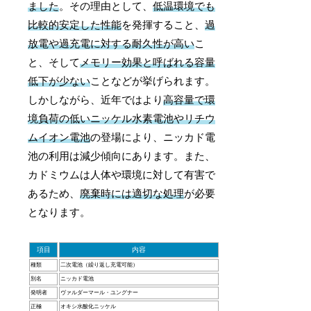
ました
。その理由として、
低温環境でも
比較的安定した性能
を発揮すること、
過
放電や過充電に対する耐久性が高い
こ
と、そして
メモリー効果と呼ばれる容量
低下が少ない
ことなどが挙げられます。
しかしながら、近年ではより
高容量で環
境負荷の低いニッケル水素電池やリチウ
ムイオン電池
の登場により、ニッカド電
池の利用は減少傾向にあります。また、
カドミウムは人体や環境に対して有害で
あるため、
廃棄時には適切な処理
が必要
となります。
項目
内容
種類
二次電池（繰り返し充電可能）
別名
ニッカド電池
発明者
ヴァルダーマール・ユングナー
正極
オキシ水酸化ニッケル