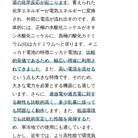
逆の化学反応が起こります
。蓄えられた
化学エネルギーが電気エネルギーに変換
され、外部に電流が流れ出すのです。具
体的には、正極の水酸化ニッケルがオキ
シ水酸化ニッケルに、負極の酸化カドミ
ウム(II)はカドミウムへと戻ります。-# ニ
ッカド電池の特徴ニッカド電池は、
比較
的安価であるため、幅広い用途に利用さ
れてきました
。また、
高い電流を流せる
という点も大きな特徴です。そのため、
大きな電力を必要とする機器にも適して
います。さらに、
過放電や過充電に対す
る耐性も比較的高く、多少乱暴に扱って
も問題なく動作
します。また、
低温環境
でも比較的安定した性能を発揮する
た
め、寒冷地での使用にも適しています。
しかし、近年では、より高性能で環境負