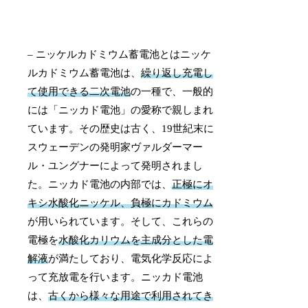
– ニッケルカドミウム蓄電池とはニッケ
ルカドミウム蓄電池は、
繰り返し充電し
て使用できる二次電池
の一種で、一般的
には「ニッカド電池」の愛称で親しまれ
ています。その歴史は古く、19世紀末に
スウェーデンの発明家ヴァルダーマー
ル・ユングナーによって発明されまし
た。ニッカド電池の内部では、
正極にオ
キシ水酸化ニッケル、負極にカドミウム
が用いられています。そして、これらの
電極を
水酸化カリウムを主成分とした電
解液
が満たしており、電気化学反応によ
って充放電を行います。ニッカド電池
は、
古くから様々な用途で利用されてき