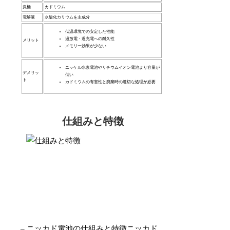
負極
カドミウム
電解液
水酸化カリウムを主成分
低温環境での安定した性能
過放電・過充電への耐久性
メリット
メモリー効果が少ない
ニッケル水素電池やリチウムイオン電池より容量が
デメリッ
低い
ト
カドミウムの有害性と廃棄時の適切な処理が必要
仕組みと特徴
– ニッカド電池の仕組みと特徴ニッカド