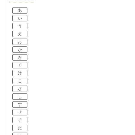
あ
い
う
え
お
か
き
く
け
こ
さ
し
す
せ
そ
た