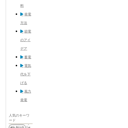
料
発電
方法
節電
のアイ
デア
蓄電
電気
代を下
げる
風力
発電
人気のキーワ
ード