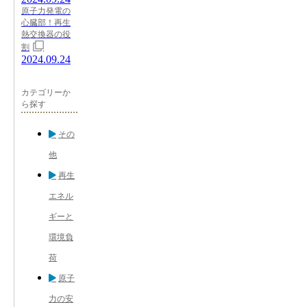
原子力発電の
心臓部！再生
熱交換器の役
割
2024.09.24
カテゴリーか
ら探す
その
他
再生
エネル
ギーと
環境負
荷
原子
力の安