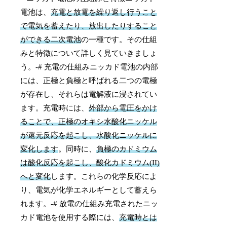
電池は、
充電と放電を繰り返し行うこと
で電気を蓄えたり、放出したりすること
ができる二次電池
の一種です。その仕組
みと特徴について詳しく見ていきましょ
う。-# 充電の仕組みニッカド電池の内部
には、正極と負極と呼ばれる二つの電極
が存在し、それらは電解液に浸されてい
ます。充電時には、
外部から電圧をかけ
ることで、正極のオキシ水酸化ニッケル
が還元反応を起こし、水酸化ニッケルに
変化します
。同時に、
負極のカドミウム
は酸化反応を起こし、酸化カドミウム(II)
へと変化
します。これらの化学反応によ
り、電気が化学エネルギーとして蓄えら
れます。-# 放電の仕組み充電されたニッ
カド電池を使用する際には、
充電時とは