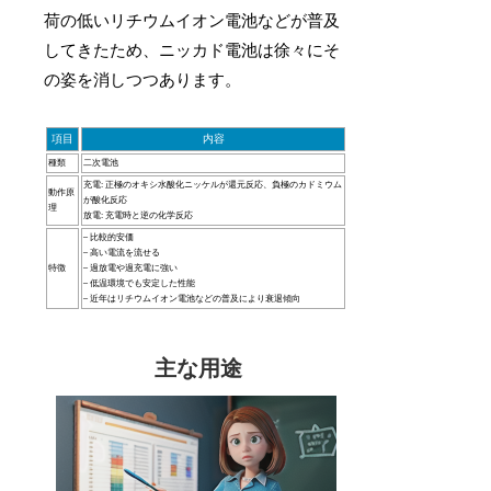
荷の低いリチウムイオン電池などが普及
してきたため、ニッカド電池は徐々にそ
の姿を消しつつあります。
項目
内容
種類
二次電池
充電: 正極のオキシ水酸化ニッケルが還元反応、負極のカドミウム
動作原
が酸化反応
理
放電: 充電時と逆の化学反応
– 比較的安価
– 高い電流を流せる
特徴
– 過放電や過充電に強い
– 低温環境でも安定した性能
– 近年はリチウムイオン電池などの普及により衰退傾向
主な用途