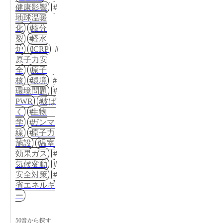
健康影響
地球温暖
化
核分
裂
軽水
炉
ICRP
原子力安
全
原子
核
環境
環境問題
PWR
被ば
く
生物
学
ガンマ
線
原子力
施設
温室
効果ガス
気候変動
安全対策
省エネルギ
ー
50音から探す