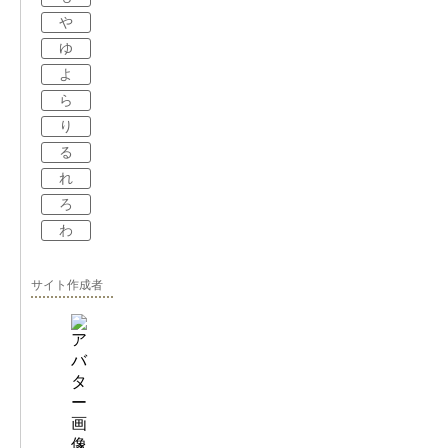
や
ゆ
よ
ら
り
る
れ
ろ
わ
サイト作成者