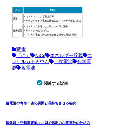
項目
内容
– カドミウムによる環境負荷
課題
– リチウムイオン電池と比較したエネルギー密度の低さ
– カドミウムを使わない新しい材料の開発
将来展望
– リサイクル技術の向上
– ニッカド電池の特性を活かせる新たな用途の開拓
蓄電
「に」
NiCd
エネルギー貯蔵
ニ
ッケルカドミウム
二次電池
化学電
源
蓄電池
関連する記事
蓄電池の寿命：劣化要因と長持ちさせる秘訣
酸化銀・亜鉛蓄電池：小型で高出力な蓄電池の仕組み