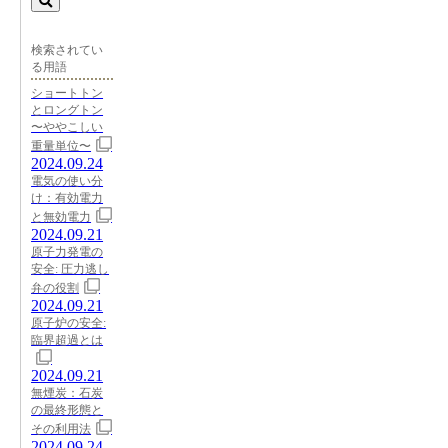
検索されてい
る用語
ショートトン
とロングトン
〜ややこしい
重量単位〜
2024.09.24
電気の使い分
け：有効電力
と無効電力
2024.09.21
原子力発電の
安全: 圧力逃し
弁の役割
2024.09.21
原子炉の安全:
臨界超過とは
2024.09.21
無煙炭：石炭
の最終形態と
その利用法
2024.09.24