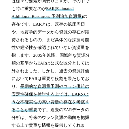
は様々な要素が関わりますが、その中で
も特に重要なのが
EAR(Estimated
Additional Resources 予測追加資源量)
の
存在です。EARとは、既存の鉱床周辺
や、地質学的データから資源の存在が期
待されるものの、まだ具体的な採掘可能
性や経済性が確認されていない資源量を
指します。2005年以降、国際的な資源分
類の基準からEARは公式な区分としては
外されました。しかし、過去の資源評価
においてEARは重要な役割を果たしてお
り、
長期的な資源量予測やウラン供給の
安定性確保を検討する上では、EARのよ
うな不確実性の高い資源の存在を考慮す
ることが重要
です。過去のEARデータの
分析は、将来のウラン資源の動向を把握
する上で貴重な情報を提供してくれま