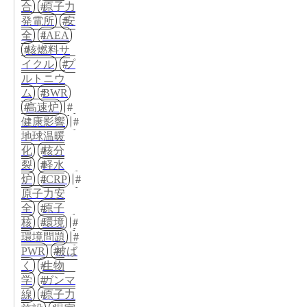
合
原子力
発電所
安
全
IAEA
核燃料サ
イクル
プ
ルトニウ
ム
BWR
高速炉
健康影響
地球温暖
化
核分
裂
軽水
炉
ICRP
原子力安
全
原子
核
環境
環境問題
PWR
被ば
く
生物
学
ガンマ
線
原子力