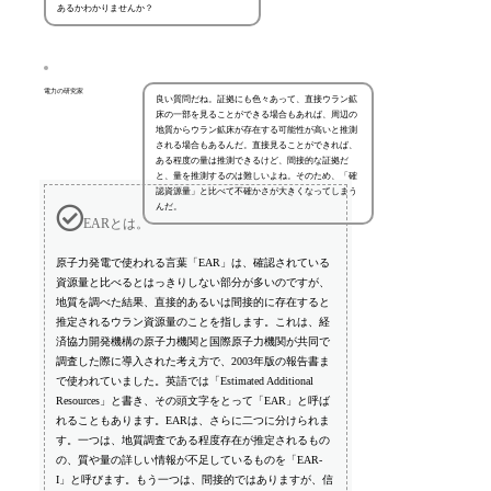
あるかわかりませんか？
電力の研究家
良い質問だね。証拠にも色々あって、直接ウラン鉱
床の一部を見ることができる場合もあれば、周辺の
地質からウラン鉱床が存在する可能性が高いと推測
される場合もあるんだ。直接見ることができれば、
ある程度の量は推測できるけど、間接的な証拠だ
と、量を推測するのは難しいよね。そのため、「確
認資源量」と比べて不確かさが大きくなってしまう
んだ。
EARとは。
原子力発電で使われる言葉「EAR」は、確認されている
資源量と比べるとはっきりしない部分が多いのですが、
地質を調べた結果、直接的あるいは間接的に存在すると
推定されるウラン資源量のことを指します。これは、経
済協力開発機構の原子力機関と国際原子力機関が共同で
調査した際に導入された考え方で、2003年版の報告書ま
で使われていました。英語では「Estimated Additional
Resources」と書き、その頭文字をとって「EAR」と呼ば
れることもあります。EARは、さらに二つに分けられま
す。一つは、地質調査である程度存在が推定されるもの
の、質や量の詳しい情報が不足しているものを「EAR-
I」と呼びます。もう一つは、間接的ではありますが、信