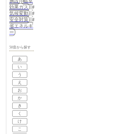
施設
温室
効果ガス
気候変動
安全対策
省エネルギ
ー
50音から探す
あ
い
う
え
お
か
き
く
け
こ