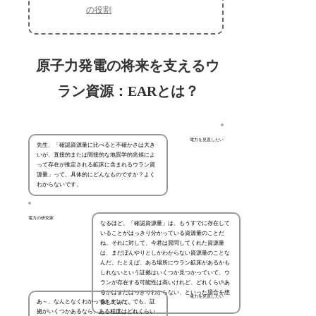
の役割
原子力発電の将来を支えるウ
ラン資源：EARとは？
電力を見直したい
先生、「確認資源量に比べると不確かさは大き
いが、直接的または間接的な地質学的兆候によ
って存在が推定される鉱床に含まれるウラン資
源量」って、具体的にどんなものですか？よく
わからないです。
電力の研究家
なるほど。「確認資源量」は、もうすでに存在して
いることがはっきり分かっている資源量のことだ
ね。それに対して、今君は質問してくれた資源量
は、まだぼんやりとしかわからない資源量のことな
んだ。たとえば、ある場所にウラン鉱床があるかも
しれないという証拠はいくつか見つかっていて、ウ
ランが存在する可能性は高いけれど、どれくらいあ
るかはまだはっきりわからない、といった場合を想
電力を見直したい
あ～、なんとなくわかってきました。でも、証
像してみて。
拠がいくつかあるなら、ある程度はどれくらい