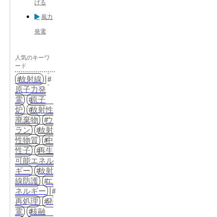
げる
風力
発電
人気のキーワ
ード
放射線
原子力発
電
原子
炉
放射性
廃棄物
ウ
ラン
放射
性物質
中
性子
再生
可能エネル
ギー
放射
線防護
エ
ネルギー
再処理
発
電
核融