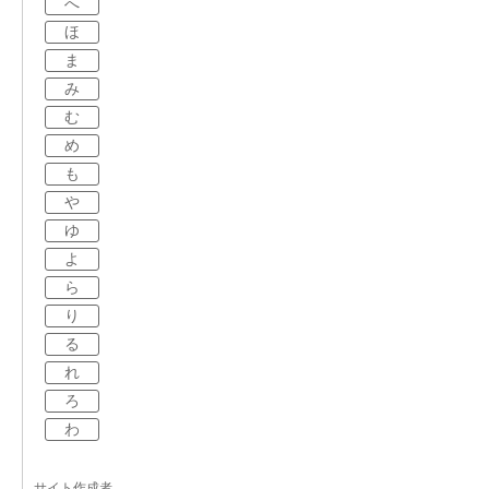
へ
ほ
ま
み
む
め
も
や
ゆ
よ
ら
り
る
れ
ろ
わ
サイト作成者