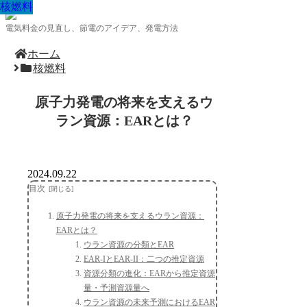
核燃料
核燃料
核燃料
核燃料
核燃料
核燃料
核燃料
核燃料
核燃料
電気料金の見直し、節電のアイデア、発電方法
ホーム
核燃料
原子力発電の将来を支えるウ
ラン資源：EARとは？
2024.09.22
目次
原子力発電の将来を支えるウラン資源：
EARとは？
ウラン資源の分類とEAR
EAR-IとEAR-II：二つの推定資源
資源分類の進化：EARから推定資源
量・予測資源量へ
ウラン資源の未来予測におけるEAR