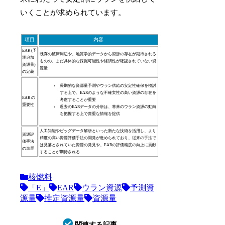
いくことが求められています。
項目
内容
EAR (予
既存の鉱床周辺や、地質学的データから資源の存在が期待される
測追加
ものの、まだ具体的な採掘可能性や経済性が確認されていない資
資源量)
源量
の定義
長期的な資源量予測やウラン供給の安定性確保を検討
する上で、EARのような不確実性の高い資源の存在を
EAR の
考慮することが重要
重要性
過去のEARデータの分析は、将来のウラン資源の動向
を把握する上で貴重な情報を提供
人工知能やビッグデータ解析といった新たな技術を活用し、より
資源評
精度の高い資源評価手法の開発が進められており、従来の手法で
価手法
は見落とされていた資源の発見や、EARの評価精度の向上に貢献
の進展
することが期待される
核燃料
「E」
EAR
ウラン資源
予測資
源量
推定資源量
資源量
関連する記事