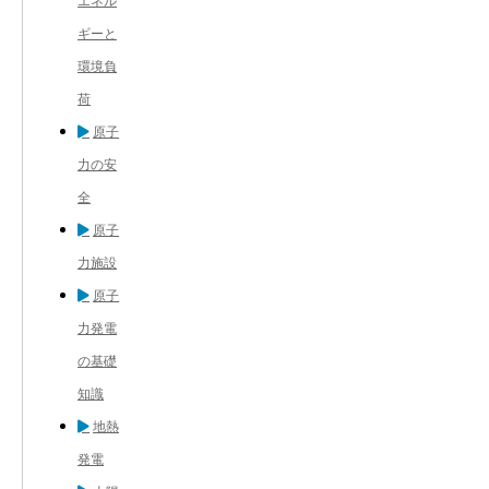
エネル
ギーと
環境負
荷
原子
力の安
全
原子
力施設
原子
力発電
の基礎
知識
地熱
発電