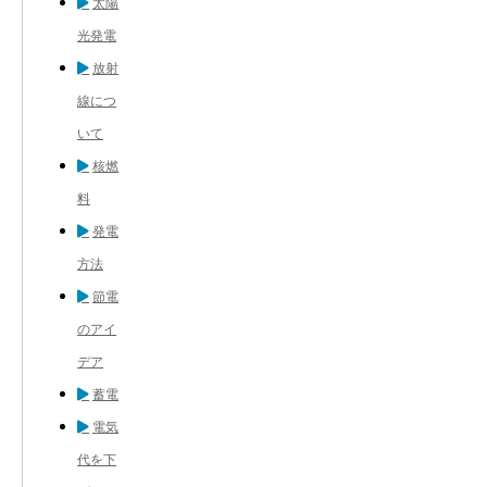
太陽
光発電
放射
線につ
いて
核燃
料
発電
方法
節電
のアイ
デア
蓄電
電気
代を下