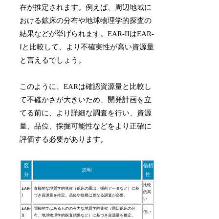
在が推定されます。例えば、周辺地域に
おける鉱床の分布や地球物理学的探査の
結果などが挙げられます。EAR-IIはEAR-
Iと比較して、より不確実性が高い資源量
と言えるでしょう。
このように、EARは確認資源量と比較し
て不確かさが大きいため、開発計画を立
てる前に、より詳細な調査を行い、資源
量、品位、採掘可能性などをより正確に
評価する必要があります。
区
信頼
説明
分
性
比較
EAR-
直接的な地質学的兆候
（鉱床の露出、掘削データなど）に基
的高
I
づき資源量を推定。品位や規模は更なる調査が必要。
い
EAR-
間接的ではあるものの有力な地質学的兆候
（周辺鉱床の分
低い
II
布、地球物理学的探査結果など）に基づき資源量を推定。