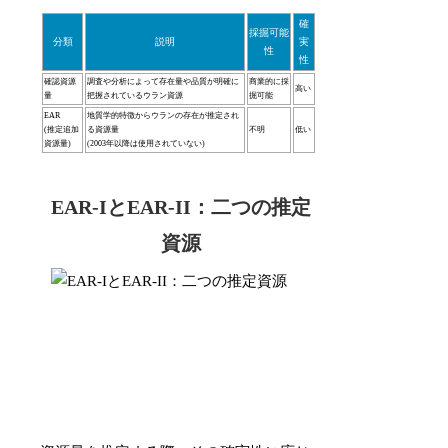
確
採掘可能
分類
説明
実
性
性
確認資源
調査や分析によって存在量や品質が明確に
商業的に採
高い
量
把握されているウラン資源
掘可能
EAR
地質学的特徴からウランの存在が推定され
(推定追加
る資源量
不明
低い
資源量)
(2003年以降は使用されていない)
EAR-IとEAR-II：二つの推定
資源