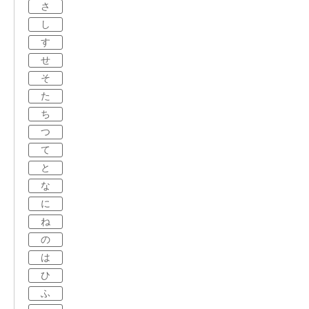
さ
し
す
せ
そ
た
ち
つ
て
と
な
に
ね
の
は
ひ
ふ