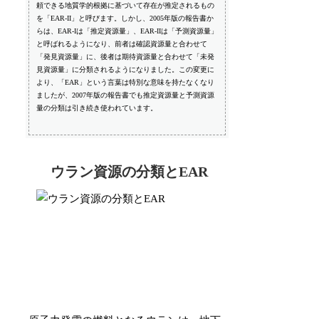
頼できる地質学的根拠に基づいて存在が推定されるもの
を「EAR-II」と呼びます。しかし、2005年版の報告書か
らは、EAR-Iは「推定資源量」、EAR-IIは「予測資源量」
と呼ばれるようになり、前者は確認資源量と合わせて
「発見資源量」に、後者は期待資源量と合わせて「未発
見資源量」に分類されるようになりました。この変更に
より、「EAR」という言葉は特別な意味を持たなくなり
ましたが、2007年版の報告書でも推定資源量と予測資源
量の分類は引き続き使われています。
ウラン資源の分類とEAR