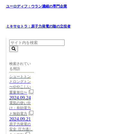
ユーロディフ：ウラン濃縮の専門企業
ミキサセトラ：原子力発電の陰の立役者
検索されてい
る用語
ショートトン
とロングトン
〜ややこしい
重量単位〜
2024.09.24
電気の使い分
け：有効電力
と無効電力
2024.09.21
原子力発電の
安全: 圧力逃し