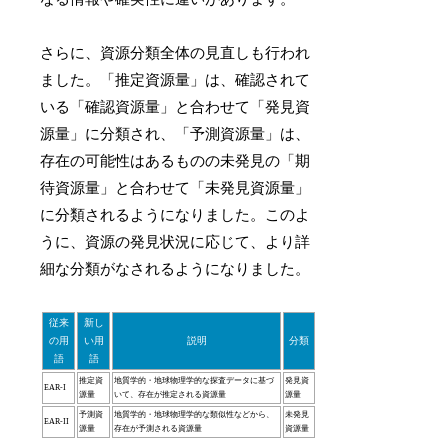
さらに、資源分類全体の見直しも行われ
ました。「推定資源量」は、確認されて
いる「確認資源量」と合わせて「発見資
源量」に分類され、「予測資源量」は、
存在の可能性はあるものの未発見の「期
待資源量」と合わせて「未発見資源量」
に分類されるようになりました。このよ
うに、資源の発見状況に応じて、より詳
細な分類がなされるようになりました。
従来
新し
の用
い用
説明
分類
語
語
推定資
地質学的・地球物理学的な探査データに基づ
発見資
EAR-I
源量
いて、存在が推定される資源量
源量
予測資
地質学的・地球物理学的な類似性などから、
未発見
EAR-II
源量
存在が予測される資源量
資源量