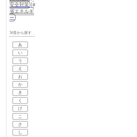
安全対策
省エネルギ
ー
50音から探す
あ
い
う
え
お
か
き
く
け
こ
さ
し