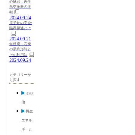
心臓部！再生
熱交換器の役
割
2024.09.24
原子炉の安全:
臨界超過とは
2024.09.21
無煙炭：石炭
の最終形態と
その利用法
2024.09.24
カテゴリーか
ら探す
その
他
再生
エネル
ギーと