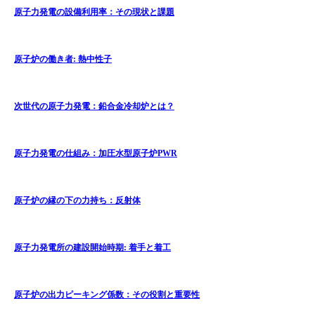
原子力発電の設備利用率：その現状と課題
原子炉の働き者: 熱中性子
次世代の原子力発電：鉛合金冷却炉とは？
原子力発電の仕組み：加圧水型原子炉PWR
原子炉の縁の下の力持ち：反射体
原子力発電所の建設開始時期: 着手と着工
原子炉の出力ピーキング係数：その役割と重要性