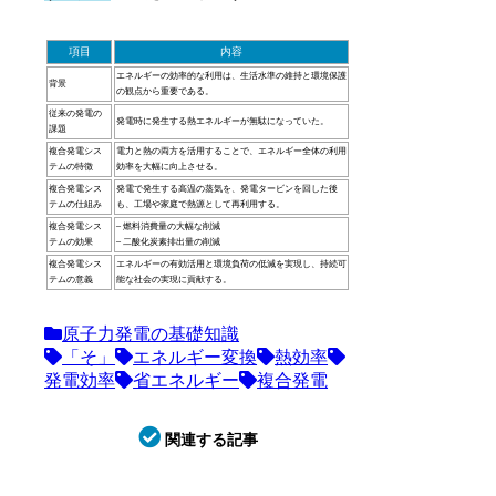
項目
内容
エネルギーの効率的な利用は、生活水準の維持と環境保護
背景
の観点から重要である。
従来の発電の
発電時に発生する熱エネルギーが無駄になっていた。
課題
複合発電シス
電力と熱の両方を活用することで、エネルギー全体の利用
テムの特徴
効率を大幅に向上させる。
複合発電シス
発電で発生する高温の蒸気を、発電タービンを回した後
テムの仕組み
も、工場や家庭で熱源として再利用する。
複合発電シス
– 燃料消費量の大幅な削減
テムの効果
– 二酸化炭素排出量の削減
複合発電シス
エネルギーの有効活用と環境負荷の低減を実現し、持続可
テムの意義
能な社会の実現に貢献する。
原子力発電の基礎知識
「そ」
エネルギー変換
熱効率
発電効率
省エネルギー
複合発電
関連する記事