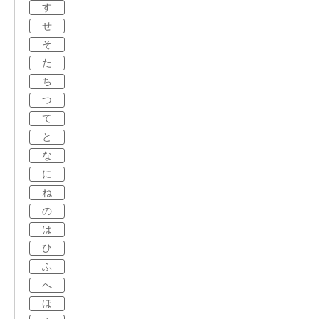
す
せ
そ
た
ち
つ
て
と
な
に
ね
の
は
ひ
ふ
へ
ほ