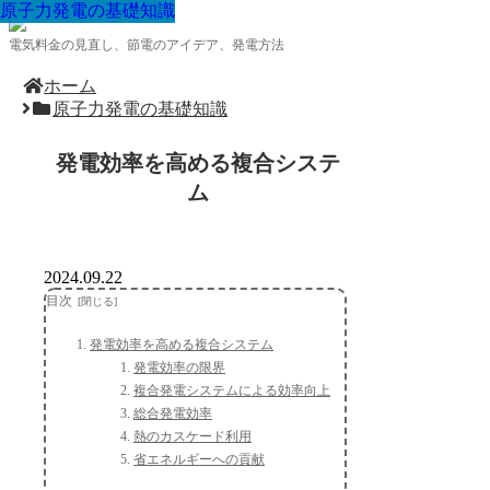
原子力発電の基礎知識
原子力発電の基礎知識
原子力発電の基礎知識
原子力発電の基礎知識
原子力発電の基礎知識
原子力発電の基礎知識
原子力発電の基礎知識
原子力発電の基礎知識
原子力発電の基礎知識
電気料金の見直し、節電のアイデア、発電方法
ホーム
原子力発電の基礎知識
発電効率を高める複合システ
ム
2024.09.22
目次
発電効率を高める複合システム
発電効率の限界
複合発電システムによる効率向上
総合発電効率
熱のカスケード利用
省エネルギーへの貢献