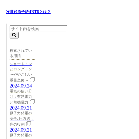
次世代原子炉:INTDとは？
検索されてい
る用語
ショートトン
とロングトン
〜ややこしい
重量単位〜
2024.09.24
電気の使い分
け：有効電力
と無効電力
2024.09.21
原子力発電の
安全: 圧力逃し
弁の役割
2024.09.21
原子力発電の