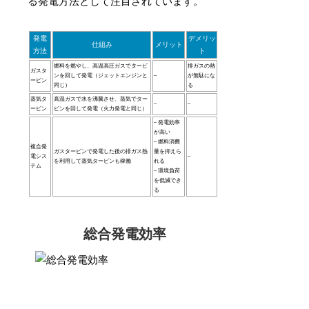
る発電方法として注目されています。
発電
デメリッ
仕組み
メリット
方法
ト
燃料を燃やし、高温高圧ガスでタービ
排ガスの熱
ガスタ
ンを回して発電（ジェットエンジンと
–
が無駄にな
ービン
同じ）
る
蒸気タ
高温ガスで水を沸騰させ、蒸気でター
–
–
ービン
ビンを回して発電（火力発電と同じ）
– 発電効率
が高い
– 燃料消費
複合発
ガスタービンで発電した後の排ガス熱
量を抑えら
電シス
–
を利用して蒸気タービンも稼働
れる
テム
– 環境負荷
を低減でき
る
総合発電効率