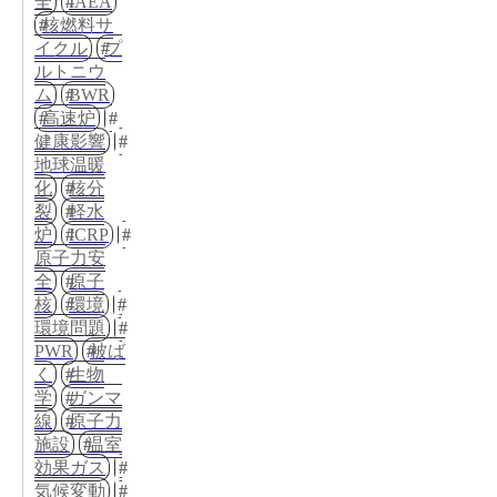
全
IAEA
核燃料サ
イクル
プ
ルトニウ
ム
BWR
高速炉
健康影響
地球温暖
化
核分
裂
軽水
炉
ICRP
原子力安
全
原子
核
環境
環境問題
PWR
被ば
く
生物
学
ガンマ
線
原子力
施設
温室
効果ガス
気候変動