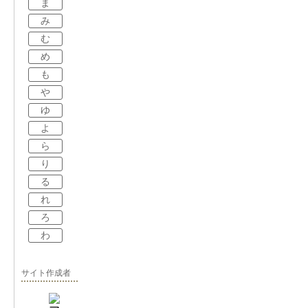
ま
み
む
め
も
や
ゆ
よ
ら
り
る
れ
ろ
わ
サイト作成者