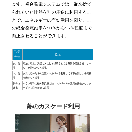
ます。複合発電システムでは、従来捨て
られていた排熱を別の用途に利用するこ
とで、エネルギーの有効活用を図り、こ
の総合発電効率を50％から55％程度まで
向上させることができます。
発電
原理
方式
火力発
石油、石炭、天然ガスなどを燃焼させて水蒸気を発生させ、ター
電
ビンを回転させて発電
水力発
ダムに貯めた水の位置エネルギーを利用して水車を回し、発電機
電
を動かして発電
原子力
ウラン燃料の核分裂反応の熱エネルギーで水蒸気を発生させ、タ
発電
ービンを回転させて発電
熱のカスケード利用