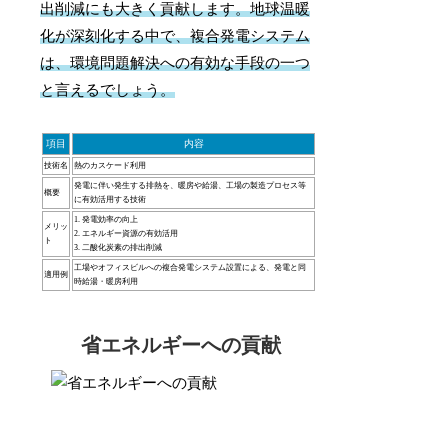
出削減にも大きく貢献します。地球温暖
化が深刻化する中で、複合発電システム
は、環境問題解決への有効な手段の一つ
と言えるでしょう。
項目
内容
技術名
熱のカスケード利用
発電に伴い発生する排熱を、暖房や給湯、工場の製造プロセス等
概要
に有効活用する技術
1. 発電効率の向上
メリッ
2. エネルギー資源の有効活用
ト
3. 二酸化炭素の排出削減
工場やオフィスビルへの複合発電システム設置による、発電と同
適用例
時給湯・暖房利用
省エネルギーへの貢献