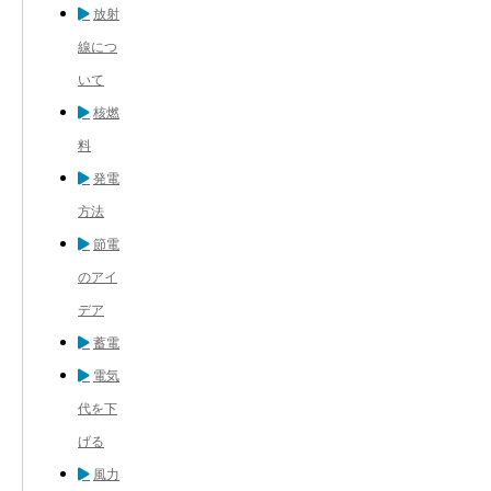
放射
線につ
いて
核燃
料
発電
方法
節電
のアイ
デア
蓄電
電気
代を下
げる
風力