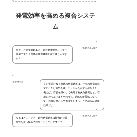
発電効率を高める複合システ
ム
電力を見直したい
先生、この文章にある『総合発電効率』って一
体何ですか？普通の発電効率と何が違うんです
か？
電力の研究家
良い質問だね！普通の発電効率は、一つの発電方法
でどれだけ電気を作り出せるかを示すものなんだ。
例えば、石炭を燃やして発電する火力発電だと、石
炭の持つエネルギーのうち、約40%が電気になっ
て、残りは熱として逃げてしまう。この40%が発電
効率だよ。
電力を見直したい
なるほど。じゃあ、総合発電効率は複数の発電
方法を使う場合の効率ということですか？