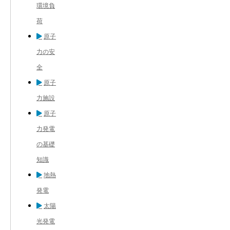
環境負
荷
原子
力の安
全
原子
力施設
原子
力発電
の基礎
知識
地熱
発電
太陽
光発電