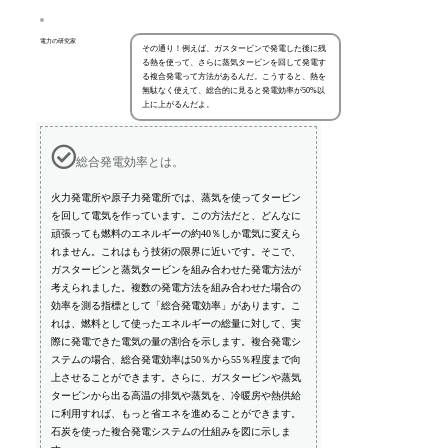
電力の研究家
その通り！例えば、ガスタービンで発電した後に残
る熱を使って、さらに蒸気タービンを回して発電す
る複合発電って方法があるんだ。こうすると、熱を
無駄なく使えて、総合的に見ると発電効率が50%以
上に上がるんだよ。
総合発電効率とは。
火力発電所や原子力発電所では、蒸気を使ってタービン
を回して電気を作っています。この方法だと、どんなに
頑張っても燃料のエネルギーの約40％しか電気に変えら
れません。これはもう技術の限界に近いです。そこで、
ガスタービンと蒸気タービンを組み合わせた発電方法が
考えられました。複数の発電方法を組み合わせた場合の
効率を測る指標として「総合発電効率」があります。こ
れは、燃料として使ったエネルギーの総量に対して、実
際に発電できた電気の量の割合を示します。複合発電シ
ステムの場合、総合発電効率は50％から55％程度まで向
上させることができます。さらに、ガスタービンや蒸気
タービンから出る高温の排気や蒸気を、冷暖房や熱供給
に利用すれば、もっと省エネを進めることができます。
石炭を使った複合発電システムの仕組みを図に示しま