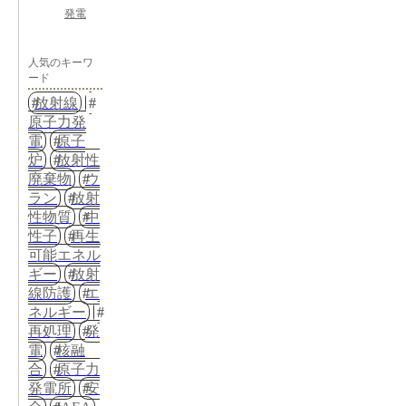
発電
人気のキーワ
ード
放射線
原子力発
電
原子
炉
放射性
廃棄物
ウ
ラン
放射
性物質
中
性子
再生
可能エネル
ギー
放射
線防護
エ
ネルギー
再処理
発
電
核融
合
原子力
発電所
安