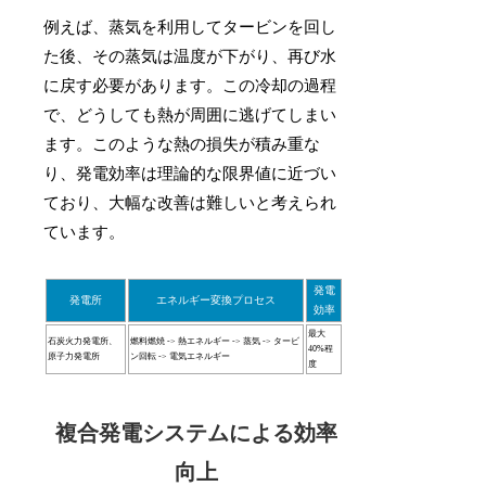
例えば、蒸気を利用してタービンを回し
た後、その蒸気は温度が下がり、再び水
に戻す必要があります。この冷却の過程
で、どうしても熱が周囲に逃げてしまい
ます。このような熱の損失が積み重な
り、発電効率は理論的な限界値に近づい
ており、大幅な改善は難しいと考えられ
ています。
発電
発電所
エネルギー変換プロセス
効率
最大
石炭火力発電所、
燃料燃焼 -> 熱エネルギー -> 蒸気 -> タービ
40%程
原子力発電所
ン回転 -> 電気エネルギー
度
複合発電システムによる効率
向上