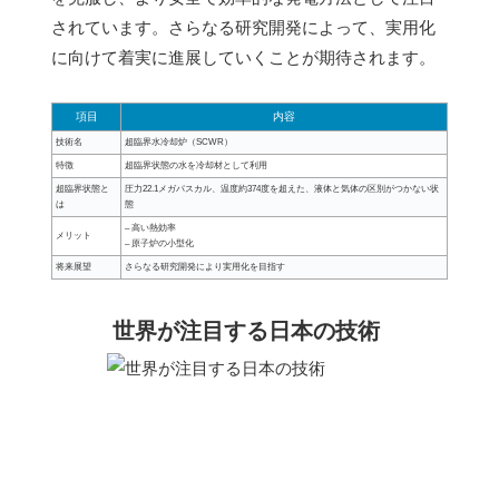
されています。さらなる研究開発によって、実用化
に向けて着実に進展していくことが期待されます。
項目
内容
技術名
超臨界水冷却炉（SCWR）
特徴
超臨界状態の水を冷却材として利用
超臨界状態と
圧力22.1メガパスカル、温度約374度を超えた、液体と気体の区別がつかない状
は
態
– 高い熱効率
メリット
– 原子炉の小型化
将来展望
さらなる研究開発により実用化を目指す
世界が注目する日本の技術