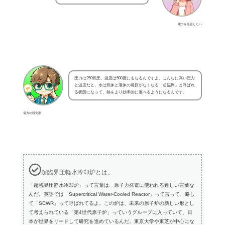
電力を見直したい
圧力は250気圧、温度は500度にもなるんですよ。こんなに高い圧力
と温度だと、水は気体と液体の境目がなくなる「超臨界」と呼ばれ
る状態になって、熱をより効率的に運べるようになるんです。
電力の研究家
超臨界圧軽水冷却炉とは。
「超臨界圧軽水冷却炉」って言葉は、原子力発電に使われる難しい言葉な
んだ。英語では「Supercritical Water-Cooled Reactor」って言って、略し
て「SCWR」って呼ばれてるよ。この炉は、未来の原子炉の新しい形とし
て考えられている「第4世代原子炉」っていうグループに入っていて、日
本が世界をリードして研究を進めているんだ。東京大学や東芝が中心にな