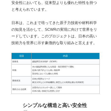
安全性においても、従来型よりも優れた特性を持つ
と考えられています。
日本は、これまで培ってきた原子力技術や材料科学
の知見を活かして、SCWRの実現に向けて世界をリ
ードしています。このプロジェクトは、日本の高い
技術力を世界に示す象徴的な取り組みと言えます。
項目
内容
技術名
超臨界圧水冷却炉（SCWR）
水が超臨界状態になる高温・高圧環境下で運転
特徴
従来の原子炉よりも高い熱効率
安全性においても優れた特性
日本が世界をリード
開発状況
東京大学などの学術機関と東芝などの民間企業が共同研究
次世代のエネルギー源として期待
期待される効果
日本の高い技術力を世界に示す
シンプルな構造と高い安全性