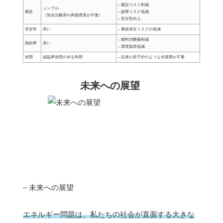
– 建設コスト削減
シンプル
構造
– 故障リスク低減
（気水分離系や再循環系が不要）
– 安全性向上
安全性
高い
– 事故発生リスクの低減
– 燃料消費量削減
熱効率
高い
– 環境負荷低減
状態
超臨界状態の水を利用
– 従来の原子炉のような水循環が不要
未来への展望
– 未来への展望
エネルギー問題は、私たちの社会が直面する大きな