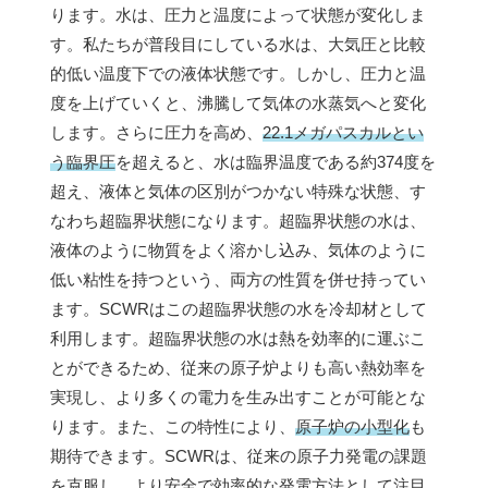
ります。水は、圧力と温度によって状態が変化しま
す。私たちが普段目にしている水は、大気圧と比較
的低い温度下での液体状態です。しかし、圧力と温
度を上げていくと、沸騰して気体の水蒸気へと変化
します。さらに圧力を高め、
22.1メガパスカルとい
う臨界圧
を超えると、水は臨界温度である約374度を
超え、液体と気体の区別がつかない特殊な状態、す
なわち超臨界状態になります。超臨界状態の水は、
液体のように物質をよく溶かし込み、気体のように
低い粘性を持つという、両方の性質を併せ持ってい
ます。SCWRはこの超臨界状態の水を冷却材として
利用します。超臨界状態の水は熱を効率的に運ぶこ
とができるため、従来の原子炉よりも高い熱効率を
実現し、より多くの電力を生み出すことが可能とな
ります。また、この特性により、
原子炉の小型化
も
期待できます。SCWRは、従来の原子力発電の課題
を克服し、より安全で効率的な発電方法として注目