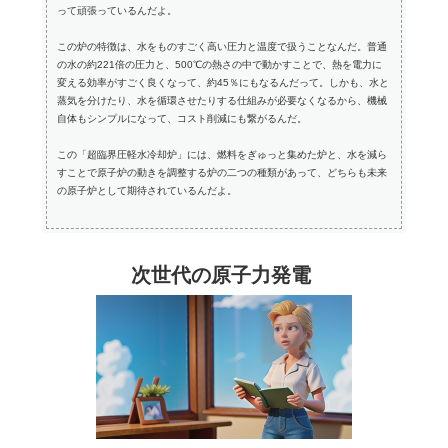
って頑張っているんだよ。
この炉の特徴は、水をものすごく高い圧力と温度で扱うことなんだ。普通
の水の約221倍の圧力と、500℃の熱さの中で動かすことで、熱を電力に
変える効率がすごく良くなって、約45％にもなるんだって。しかも、水と
蒸気を分けたり、水を循環させたりする仕組みが必要なくなるから、機械
自体もシンプルになって、コスト削減にも繋がるんだ。
この「超臨界圧軽水冷却炉」には、燃料をぎゅっと集めた炉と、水を減ら
すことで原子炉の動きを調整する炉の二つの種類があって、どちらも未来
の原子炉として期待されているんだよ。
次世代の原子力発電