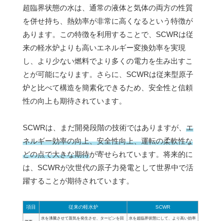
超臨界状態の水は、通常の液体と気体の両方の性質
を併せ持ち、熱効率が非常に高くなるという特徴が
あります。この特徴を利用することで、SCWRは従
来の軽水炉よりも高いエネルギー変換効率を実現
し、より少ない燃料でより多くの電力を生み出すこ
とが可能になります。さらに、SCWRは従来型原子
炉と比べて構造を簡素化できるため、安全性と信頼
性の向上も期待されています。
SCWRは、まだ開発段階の技術ではありますが、
エ
ネルギー効率の向上、安全性向上、運転の柔軟性な
どの点で大きな期待
が寄せられています。将来的に
は、SCWRが次世代の原子力発電として世界中で活
躍することが期待されています。
項目
従来の軽水炉
SCWR
水を沸騰させて蒸気を発生させ、タービンを回
水を超臨界状態にして、より高い効率