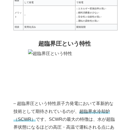
概要
して発電
で発電
– エネルギー変換効率が高い
メリッ
– 燃料消費量が少ない
–
ト
– 安全性と信頼性が高い
– 運転の柔軟性が高い
現状
実用化済み
開発段階
超臨界圧という特性
– 超臨界圧という特性原子力発電において革新的な
技術として期待されているのが、
超臨界水冷却炉
（SCWR）
です。SCWRの最大の特徴は、水が超臨
界状態になるほどの高圧・高温で運転される点にあ