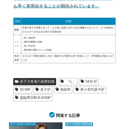
も早く実用化することが期待されています。
項目
内容
従来の原子力発電と比べて、より高い温度と圧力で水を沸騰させることで、より効率的に
概要
エネルギーを生み出す原子力発電技術
– 高い熱効率
メリ
– 燃料消費量の抑制
ット
– 高い安全性
– 建設費や運転コストの低減
将来
エネルギー問題の解決に大きく貢献する可能性を持つ技術として、研究開発が進められて
展望
いる
原子力発電の基礎知識
「ち」
GEN-IV
SCWR
原子炉
熱効率
第４世代原子炉
超臨界圧軽水冷却炉
関連する記事
原子力発電の基礎知識
原子力発電の基礎知識