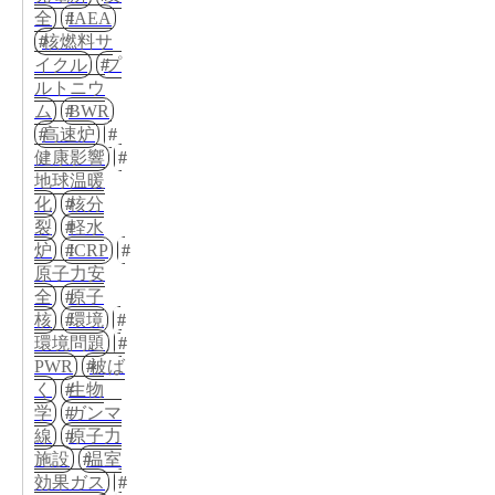
全
IAEA
核燃料サ
イクル
プ
ルトニウ
ム
BWR
高速炉
健康影響
地球温暖
化
核分
裂
軽水
炉
ICRP
原子力安
全
原子
核
環境
環境問題
PWR
被ば
く
生物
学
ガンマ
線
原子力
施設
温室
効果ガス