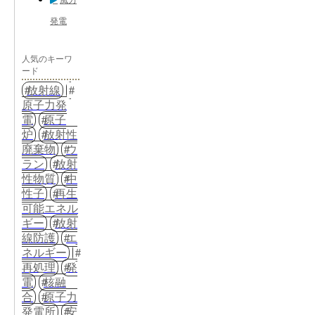
風力
発電
人気のキーワ
ード
放射線
原子力発
電
原子
炉
放射性
廃棄物
ウ
ラン
放射
性物質
中
性子
再生
可能エネル
ギー
放射
線防護
エ
ネルギー
再処理
発
電
核融
合
原子力
発電所
安