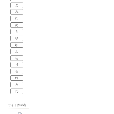
ま
み
む
め
も
や
ゆ
よ
ら
り
る
れ
ろ
わ
サイト作成者