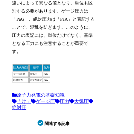
違いによって異なる値となり、単位も区
別する必要があります。ゲージ圧力は
「PaG」、絶対圧力は「PaA」と表記する
ことで、混乱を防ぎます。このように、
圧力の表記には、単位だけでなく、基準
となる圧力にも注意することが重要で
す。
圧力の種類
基準
記号
ゲージ圧力
大気圧
PaG
絶対圧力
完全な真空
PaA
原子力発電の基礎知識
「け」
ゲージ圧
圧力
大気圧
絶対圧
関連する記事