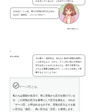
かを示しているんだ。これがゲージ圧だよ。
なるほど！じゃあ、周りの空気の圧力も入れた
ものが「絶対圧」ってことですか？
電力を見直したい
電力の研究家
その通り！ 絶対圧は、何もない真空の状態を基準に
した圧力なんだ。だから、ゲージ圧に周りの空気の
圧力を足したものになるんだよ。原子力発電では、
どちらも重要な指標なので、しっかりと区別して理
解するようにしようね！
ゲージ圧とは。
私たちは普段の生活で、常に空気から圧力を受けていま
す。この空気の圧力を基準にして圧力を測ると、それが
「ゲージ圧」と呼ばれるものです。空気の圧力よりも低
い圧力は「負圧」、高い圧力は「正圧」と表現します。