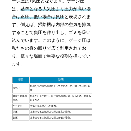
ージ圧は1気圧となります。ゲージ圧
は、
基準となる大気圧より圧力が高い場
合は正圧、低い場合は負圧
と表現されま
す。例えば、掃除機は内部の空気を排気
することで負圧を作り出し、ゴミを吸い
込んでいます。このように、ゲージ圧は
私たちの身の回りで広く利用されてお
り、様々な場面で重要な役割を担ってい
ます。
項目
説明
地球を包む大気の層によって生じる圧力。地上では約1気
大気圧
圧。
高度と気圧の
地上から上空に行くほど大気の層は薄くなるため、気圧も
関係
低くなる。
ゲージ圧
大気圧を基準とした圧力。
正圧
基準となる大気圧より圧力が高い場合。
負圧
基準となる大気圧より圧力が低い場合。