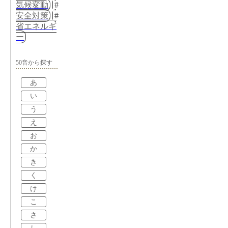
気候変動
安全対策
省エネルギ
ー
50音から探す
あ
い
う
え
お
か
き
く
け
こ
さ