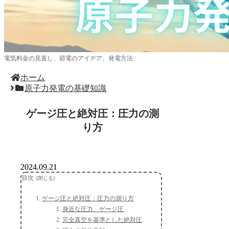
電気料金の見直し、節電のアイデア、発電方法
ホーム
原子力発電の基礎知識
ゲージ圧と絶対圧：圧力の測
り方
2024.09.21
目次
ゲージ圧と絶対圧：圧力の測り方
身近な圧力、ゲージ圧
完全真空を基準とした絶対圧