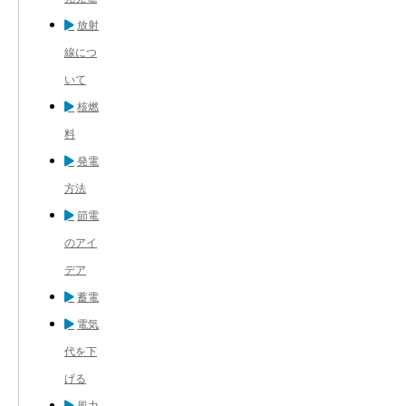
放射
線につ
いて
核燃
料
発電
方法
節電
のアイ
デア
蓄電
電気
代を下
げる