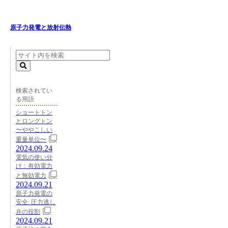
原子力発電と放射伝熱
検索されてい
る用語
ショートトン
とロングトン
〜ややこしい
重量単位〜
2024.09.24
電気の使い分
け：有効電力
と無効電力
2024.09.21
原子力発電の
安全: 圧力逃し
弁の役割
2024.09.21