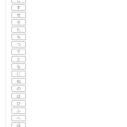
し
す
せ
そ
た
ち
つ
て
と
な
に
ね
の
は
ひ
ふ
へ
ほ