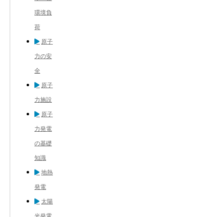
環境負
荷
原子
力の安
全
原子
力施設
原子
力発電
の基礎
知識
地熱
発電
太陽
光発電