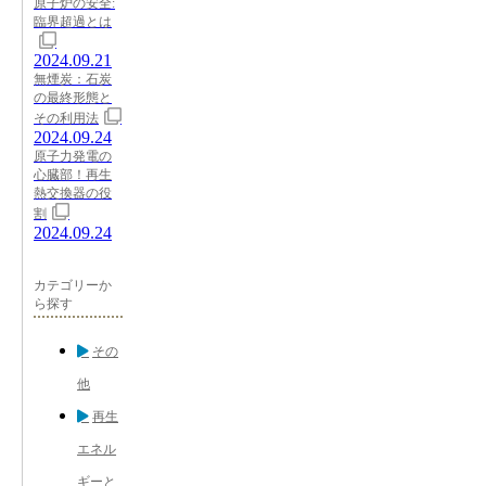
原子炉の安全:
臨界超過とは
2024.09.21
無煙炭：石炭
の最終形態と
その利用法
2024.09.24
原子力発電の
心臓部！再生
熱交換器の役
割
2024.09.24
カテゴリーか
ら探す
その
他
再生
エネル
ギーと