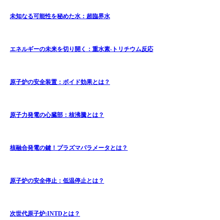
未知なる可能性を秘めた水：超臨界水
エネルギーの未来を切り開く：重水素-トリチウム反応
原子炉の安全装置：ボイド効果とは？
原子力発電の心臓部：核沸騰とは？
核融合発電の鍵！プラズマパラメータとは？
原子炉の安全停止：低温停止とは？
次世代原子炉:INTDとは？