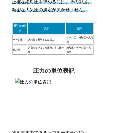
正確な絶対圧を求めるには、その都度、
精密な大気圧の測定が欠かせません。
圧力の種
説明
記号
類
ゲージ圧 = 絶対圧 – 大気
ゲージ圧
大気圧を基準とした圧力。
圧
真空を基準とした圧力。常に正の
絶対圧 = ゲージ圧 + 大
絶対圧
値。
気圧
圧力の単位表記
物を押す力である圧力を表す単位には、