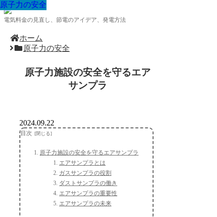
原子力の安全
原子力の安全
原子力の安全
原子力の安全
原子力の安全
原子力の安全
原子力の安全
原子力の安全
原子力の安全
電気料金の見直し、節電のアイデア、発電方法
ホーム
原子力の安全
原子力施設の安全を守るエア
サンプラ
2024.09.22
目次
原子力施設の安全を守るエアサンプラ
エアサンプラとは
ガスサンプラの役割
ダストサンプラの働き
エアサンプラの重要性
エアサンプラの未来