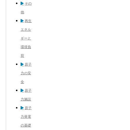
その
他
再生
エネル
ギーと
環境負
荷
原子
力の安
全
原子
力施設
原子
力発電
の基礎