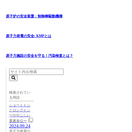
原子炉の安全装置：制御棒駆動機構
原子力発電の安全: KMPとは
原子力施設の安全を守る！汚染検査とは？
検索されてい
る用語
ショートトン
とロングトン
〜ややこしい
重量単位〜
2024.09.24
原子力発電の