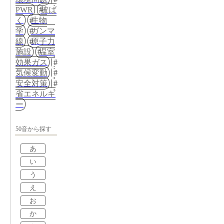
PWR
被ば
く
生物
学
ガンマ
線
原子力
施設
温室
効果ガス
気候変動
安全対策
省エネルギ
ー
50音から探す
あ
い
う
え
お
か