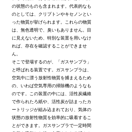
の状態のものも含まれます。代表的なも
のとしては、クリプトンやキセノンとい
った物質が挙げられます。これらの物質
は、無色透明で、臭いもありません。目
に見えないため、特別な装置を用いなけ
れば、存在を確認することができませ
ん。
そこで登場するのが、「ガスサンプラ」
と呼ばれる装置です。ガスサンプラは、
空気中に漂う放射性物質を捕まえるため
の、いわば空気専用の掃除機のようなも
のです。この装置の中には、活性炭繊維
で作られたろ紙や、活性炭が詰まったカ
ートリッジが組み込まれており、気体の
状態の放射性物質を効率的に吸着するこ
とができます。ガスサンプラで一定時間