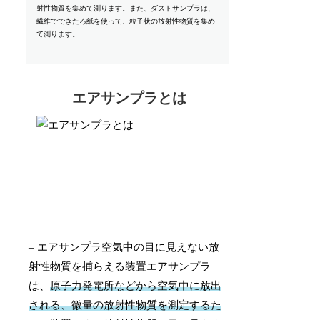
射性物質を集めて測ります。また、ダストサンプラは、
繊維でできたろ紙を使って、粒子状の放射性物質を集め
て測ります。
エアサンプラとは
– エアサンプラ空気中の目に見えない放
射性物質を捕らえる装置エアサンプラ
は、
原子力発電所などから空気中に放出
される、微量の放射性物質を測定するた