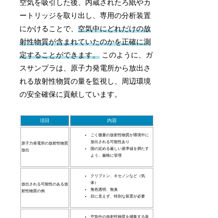
空気を吸引した後、内蔵されたろ紙やカ
ートリッジを取り出し、専用の分析装置
にかけることで、
空気中にどれだけの放
射性物質が含まれていたのかを正確に測
定することができます。
このように、ガ
スサンプラは、原子力発電所から放出さ
れる放射性物質の量を監視し、周辺環境
の安全確保に貢献しています。
項目
内容
ごく微量の放射性物質が環境中に
放出される可能性あり
原子力発電所の放射性物質
国の定める厳しい基準値を満たす
放出
よう、厳格に管理
クリプトン、キセノンなど（気
体）
放出される可能性のある放
無色透明、無臭
射性物質の例
目に見えず、特別な装置が必要
空気中の放射性物質を捕集する装