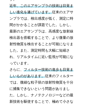
近年、このエアサンプラの技術は目覚ま
しい進化を遂げています。
従来のエアサ
ンプラでは、検出感度が低く、測定に時
間がかかることが課題でした。しかし、
最新のエアサンプラは、高感度な放射線
検出器を搭載することで、より微量の放
射性物質を検出することが可能になりま
した。また、測定時間も大幅に短縮さ
れ、リアルタイムに近い監視が可能にな
っています。
さらに、
フィルター技術の進歩も目覚ま
しいものがあります。
従来のフィルター
では、微細な粒子状の放射性物質を十分
に捕集できないという問題がありまし
た。しかし、ナノテクノロジーなどの最
新技術を駆使することで、極めて小さな