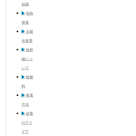
知識
地熱
発電
太陽
光発電
放射
線につ
いて
核燃
料
発電
方法
節電
のアイ
デア