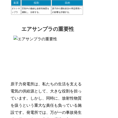
装置
役割
目的
ダストサ
空気中の微細な放射性物質を
原子炉の運転状況や周辺環境へ
ンプラ
捕集し、分析する。
の影響を評価する。
エアサンプラの重要性
原子力発電所は、私たちの生活を支える
電気の供給源として、大きな役割を担っ
ています。しかし、同時に、放射性物質
を扱うという重大な責任も負っている施
設です。発電所では、万が一の事故発生