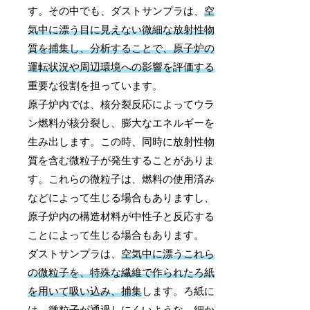
す。その中でも、ダストサンプラは、
空
気中に漂う目に見えない微細な放射性物
質を捕集し、分析することで、原子炉の
運転状況や周辺環境への影響を評価する
重要な役割を担っています。
原子炉内では、核分裂反応によってウラ
ン燃料が核分裂し、膨大なエネルギーを
生み出します。この時、同時に放射性物
質を含む微粒子が発生することがありま
す。これらの微粒子は、燃料の使用済み
などによって生じる場合もありますし、
原子炉内の構造材料が中性子と反応する
ことによって生じる場合もあります。
ダストサンプラは、
空気中に漂うこれら
の微粒子を、特殊な繊維で作られたろ紙
を用いて吸い込み、捕集
します。ろ紙に
は、微粒子が通過しにくいような、細か