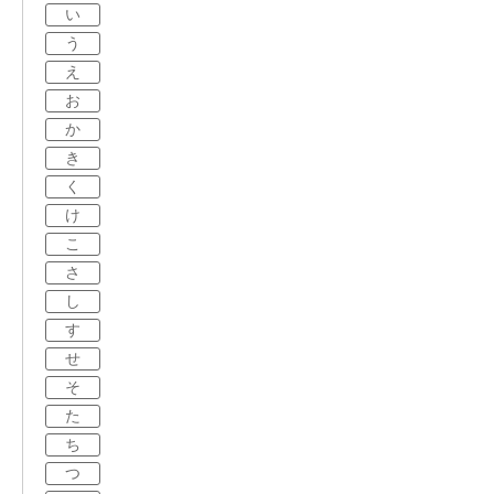
い
う
え
お
か
き
く
け
こ
さ
し
す
せ
そ
た
ち
つ