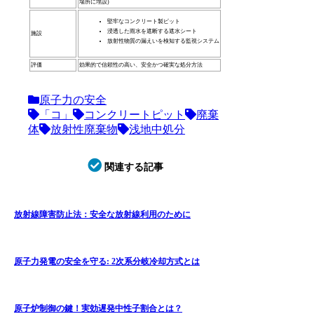
場所に埋設)
堅牢なコンクリート製ピット
浸透した雨水を遮断する遮水シート
施設
放射性物質の漏えいを検知する監視システム
評価
効果的で信頼性の高い、安全かつ確実な処分方法
原子力の安全
「コ」
コンクリートピット
廃棄
体
放射性廃棄物
浅地中処分
関連する記事
放射線障害防止法：安全な放射線利用のために
原子力発電の安全を守る: 2次系分岐冷却方式とは
原子炉制御の鍵！実効遅発中性子割合とは？