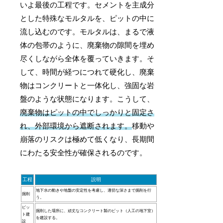
いよ最後の工程です。セメントを主成分
とした特殊なモルタルを、ピットの中に
流し込むのです。モルタルは、まるで液
体の包帯のように、廃棄物の隙間を埋め
尽くしながら全体を覆っていきます。そ
して、時間が経つにつれて硬化し、廃棄
物はコンクリートと一体化し、強固な岩
盤のような状態になります。こうして、
廃棄物はピットの中でしっかりと固定さ
れ、外部環境から遮断されます。
移動や
崩落のリスクは極めて低くなり、長期間
にわたる安全性が確保されるのです。
工程
説明
地下水の動きや地盤の安定性を考慮し、適切な深さまで掘削を行
掘削
う。
ピッ
掘削した場所に、頑丈なコンクリート製のピット（人工の地下室）
ト建
を建設する。
設