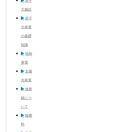
原子
力施設
原子
力発電
の基礎
知識
地熱
発電
太陽
光発電
放射
線につ
いて
核燃
料