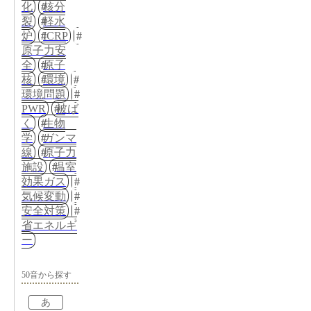
化
核分
裂
軽水
炉
ICRP
原子力安
全
原子
核
環境
環境問題
PWR
被ば
く
生物
学
ガンマ
線
原子力
施設
温室
効果ガス
気候変動
安全対策
省エネルギ
ー
50音から探す
あ