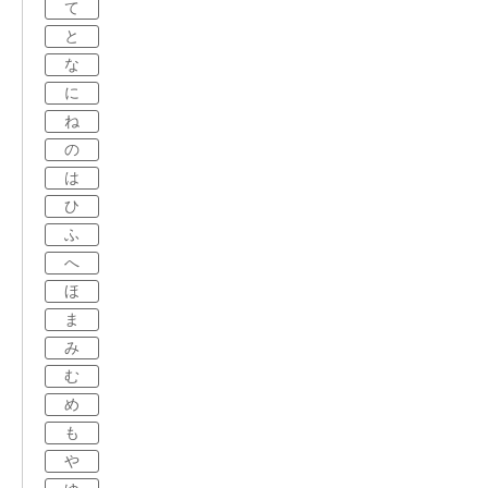
て
と
な
に
ね
の
は
ひ
ふ
へ
ほ
ま
み
む
め
も
や