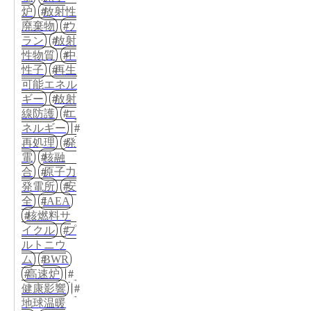
炉
放射性
廃棄物
ウ
ラン
放射
性物質
中
性子
再生
可能エネル
ギー
放射
線防護
エ
ネルギー
再処理
発
電
核融
合
原子力
発電所
安
全
IAEA
核燃料サ
イクル
プ
ルトニウ
ム
BWR
高速炉
健康影響
地球温暖