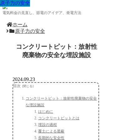
原子力の安全
原子力の安全
原子力の安全
原子力の安全
原子力の安全
原子力の安全
原子力の安全
原子力の安全
原子力の安全
電気料金の見直し、節電のアイデア、発電方法
ホーム
原子力の安全
コンクリートピット：放射性
廃棄物の安全な埋設施設
2024.09.23
目次
コンクリートピット：放射性廃棄物の安全
な埋設施設
はじめに
コンクリートピットとは
埋設の過程
覆土による遮蔽
長期的な安全性