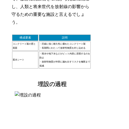
し、人類と将来世代を放射線の影響から
守るための重要な施設と言えるでしょ
う。
構成要素
説明
コンクリート製の壁と
・圧縮に強く耐久性に優れたコンクリート製
底面
・長期間にわたって放射性物質を封じ込める
・雨水や地下水などがピット内部に浸透するのを
防止
遮水シート
・放射性物質が外部に漏れ出すリスクを極限まで
低減
埋設の過程