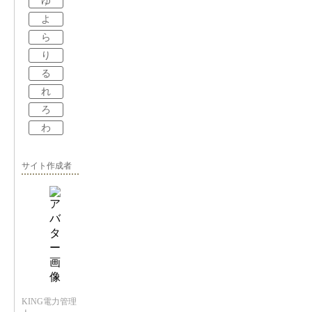
ゆ
よ
ら
り
る
れ
ろ
わ
サイト作成者
KING電力管理