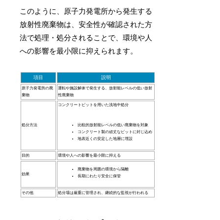
このように、原子力発電所から発生する
放射性廃棄物は、安全性が確認された方
法で処理・処分されることで、環境や人
への影響を最小限に抑えられます。
項目
説明
原子力発電所の廃
運転や施設解体で発生する、放射能レベルの低い放射
棄物
性廃棄物
コンクリートピットを用いた浅地中処分
処分方法
比較的放射能レベルの低い廃棄物を対象
コンクリート製の頑丈なピットに封じ込め
地表近くの安定した地層に埋設
目的
環境や人への影響を最小限に抑える
廃棄物を周囲の環境から隔離
効果
長期にわたり安全に保管
その他
処分場は厳重に管理され、継続的な監視が行われる