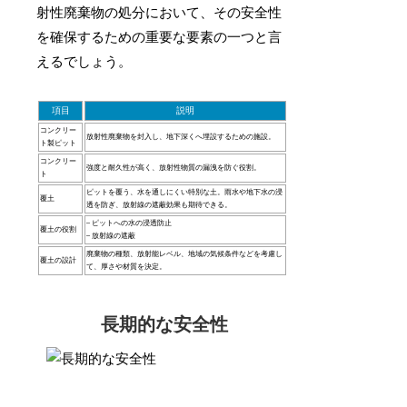
射性廃棄物の処分において、その安全性
を確保するための重要な要素の一つと言
えるでしょう。
項目
説明
コンクリー
放射性廃棄物を封入し、地下深くへ埋設するための施設。
ト製ピット
コンクリー
強度と耐久性が高く、放射性物質の漏洩を防ぐ役割。
ト
ピットを覆う、水を通しにくい特別な土。雨水や地下水の浸
覆土
透を防ぎ、放射線の遮蔽効果も期待できる。
– ピットへの水の浸透防止
覆土の役割
– 放射線の遮蔽
廃棄物の種類、放射能レベル、地域の気候条件などを考慮し
覆土の設計
て、厚さや材質を決定。
長期的な安全性