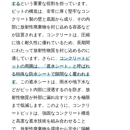
する
という重要な役割を担っています。
ピットの構造は、非常に厚く堅牢なコン
クリート製の壁と底面から成り、その内
部に放射性廃棄物を封じ込める容器など
が設置されます。コンクリートは、圧縮
に強く耐久性に優れているため、長期間
にわたって放射性物質を封じ込めるのに
適しています。さらに、
コンクリートピ
ットの周囲は、「遮水シート」と呼ばれ
る特殊な防水シートで隙間なく覆われま
す
。この遮水シートは、雨水や地下水な
どがピット内部に浸透するのを防ぎ、放
射性物質が外部に漏れ出すリスクを極限
まで低減します。このように、コンクリ
ートピットは、強固なコンクリート構造
と高度な遮水技術を組み合わせること
で、放射性廃棄物を環境から完全に隔離