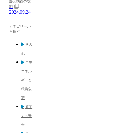
熱交換器の役
割
2024.09.24
カテゴリーか
ら探す
その
他
再生
エネル
ギーと
環境負
荷
原子
力の安
全