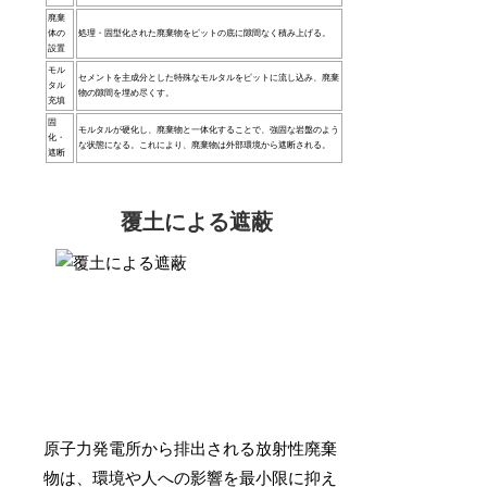
廃棄
体の
処理・固型化された廃棄物をピットの底に隙間なく積み上げる。
設置
モル
セメントを主成分とした特殊なモルタルをピットに流し込み、廃棄
タル
物の隙間を埋め尽くす。
充填
固
モルタルが硬化し、廃棄物と一体化することで、強固な岩盤のよう
化・
な状態になる。これにより、廃棄物は外部環境から遮断される。
遮断
覆土による遮蔽
原子力発電所から排出される放射性廃棄
物は、環境や人への影響を最小限に抑え