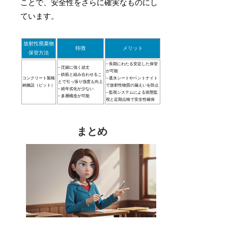
ことで、安全性をさらに確実なものにし
ています。
放射性廃棄物
特徴
メリット
保管方法
– 長期にわたる安定した保管
– 圧縮に強く頑丈
が可能
– 鉄筋と組み合わせるこ
コンクリート製格
– 遮水シートやベントナイト
とで引っ張り強度も向上
納施設（ピット）
で放射性物質の漏えいを防止
– 経年劣化が少ない
– 監視システムによる状態監
– 多層構造が可能
視と定期点検で安全性確保
まとめ