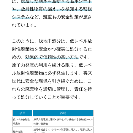
は、
浸透した雨水を遮断する遮水シート
や、放射性物質の漏えいを検知する監視
システム
など、幾重もの安全対策が施さ
れています。
このように、浅地中処分は、低レベル放
射性廃棄物を安全かつ確実に処分するた
めの、
効果的で信頼性の高い方法
です。
原子力発電の利用を続ける限り、低レベ
ル放射性廃棄物は必ず発生します。将来
世代に安全な環境を引き継ぐために、こ
れらの廃棄物を適切に管理し、責任を持
って処分していくことが重要です。
項目
説明
低レベル放射性
原子力発電所の運転や解体に伴い発生する放射能レベル
廃棄物
の低い廃棄物
浅地中処分 (コンクリート製容器に封入し、地下の浅い
処分方法