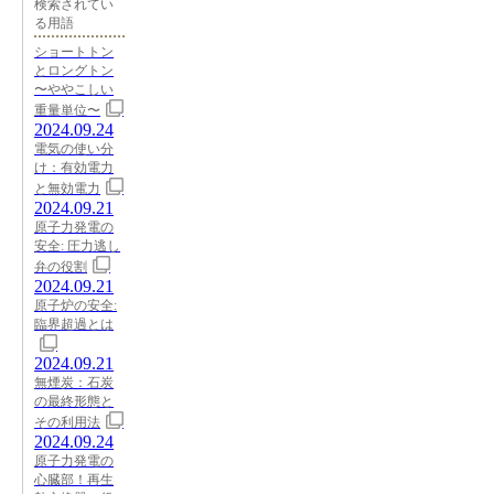
検索されてい
る用語
ショートトン
とロングトン
〜ややこしい
重量単位〜
2024.09.24
電気の使い分
け：有効電力
と無効電力
2024.09.21
原子力発電の
安全: 圧力逃し
弁の役割
2024.09.21
原子炉の安全:
臨界超過とは
2024.09.21
無煙炭：石炭
の最終形態と
その利用法
2024.09.24
原子力発電の
心臓部！再生