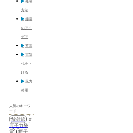
発電
方法
節電
のアイ
デア
蓄電
電気
代を下
げる
風力
発電
人気のキーワ
ード
放射線
原子力発
電
原子