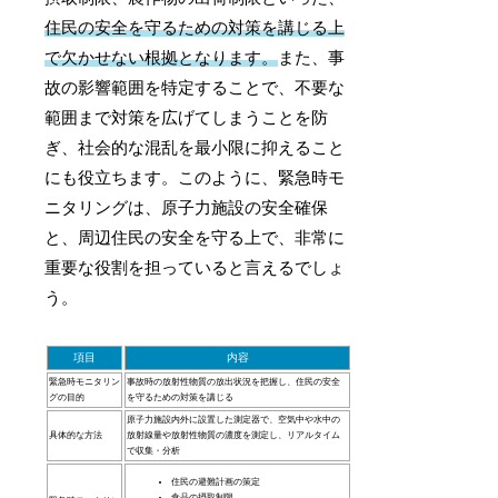
住民の安全を守るための対策を講じる上
で欠かせない根拠となります。
また、事
故の影響範囲を特定することで、不要な
範囲まで対策を広げてしまうことを防
ぎ、社会的な混乱を最小限に抑えること
にも役立ちます。このように、緊急時モ
ニタリングは、原子力施設の安全確保
と、周辺住民の安全を守る上で、非常に
重要な役割を担っていると言えるでしょ
う。
項目
内容
緊急時モニタリン
事故時の放射性物質の放出状況を把握し、住民の安全
グの目的
を守るための対策を講じる
原子力施設内外に設置した測定器で、空気中や水中の
具体的な方法
放射線量や放射性物質の濃度を測定し、リアルタイム
で収集・分析
住民の避難計画の策定
食品の摂取制限