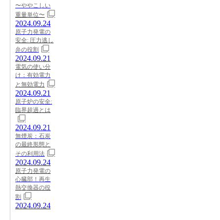
〜ややこしい
重量単位〜
2024.09.24
原子力発電の
安全: 圧力逃し
弁の役割
2024.09.21
電気の使い分
け：有効電力
と無効電力
2024.09.21
原子炉の安全:
臨界超過とは
2024.09.21
無煙炭：石炭
の最終形態と
その利用法
2024.09.24
原子力発電の
心臓部！再生
熱交換器の役
割
2024.09.24