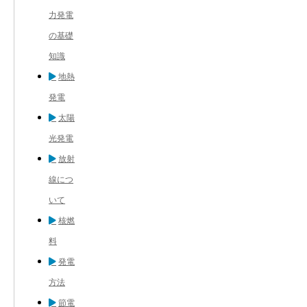
力発電
の基礎
知識
地熱
発電
太陽
光発電
放射
線につ
いて
核燃
料
発電
方法
節電