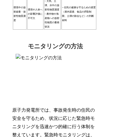
– 大気、土
壌、水中の放
環境中の放
– 住民の健康を守るための措置
環境や人体へ
射性物質濃度
射線量・放
（屋内退避、食品の摂取制
の影響評価に
– 農作物や海
射性物質濃
限、土壌の除去など）の判断
不可欠
産物への放射
度
材料
性物質の蓄積
状況
モニタリングの方法
原子力発電所では、事故発生時の住民の
安全を守るため、状況に応じた緊急時モ
ニタリングを迅速かつ的確に行う体制を
整えています。緊急時モニタリングは、