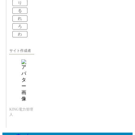
り
る
れ
ろ
わ
サイト作成者
KING電力管理
人