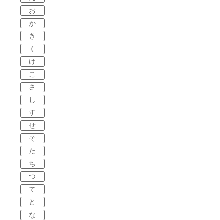
お
か
き
く
け
こ
さ
し
す
せ
そ
た
ち
つ
て
と
な