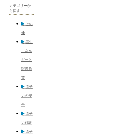
カテゴリーか
ら探す
その
他
再生
エネル
ギーと
環境負
荷
原子
力の安
全
原子
力施設
原子