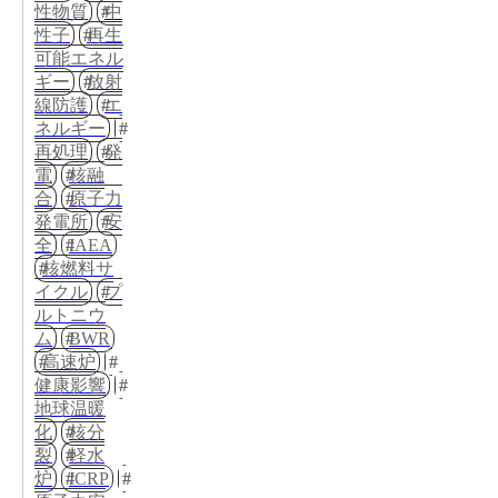
性物質
中
性子
再生
可能エネル
ギー
放射
線防護
エ
ネルギー
再処理
発
電
核融
合
原子力
発電所
安
全
IAEA
核燃料サ
イクル
プ
ルトニウ
ム
BWR
高速炉
健康影響
地球温暖
化
核分
裂
軽水
炉
ICRP