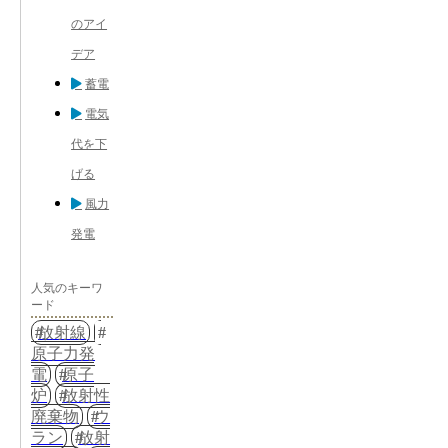
のアイ
デア
蓄電
電気
代を下
げる
風力
発電
人気のキーワ
ード
放射線
原子力発
電
原子
炉
放射性
廃棄物
ウ
ラン
放射