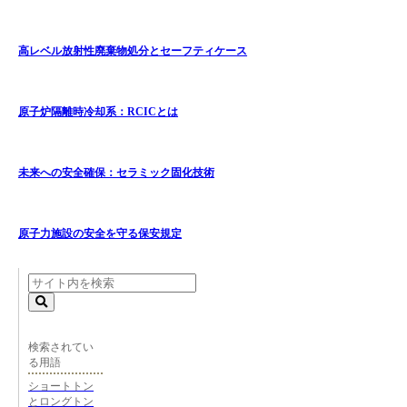
高レベル放射性廃棄物処分とセーフティケース
原子炉隔離時冷却系：RCICとは
未来への安全確保：セラミック固化技術
原子力施設の安全を守る保安規定
検索されてい
る用語
ショートトン
とロングトン