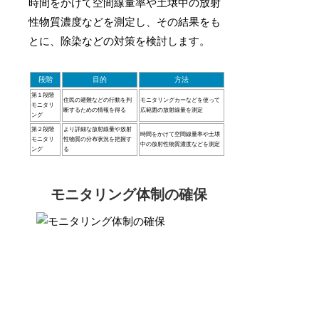
時間をかけて空間線量率や土壌中の放射
性物質濃度などを測定し、その結果をも
とに、除染などの対策を検討します。
段階
目的
方法
第１段階
住民の避難などの行動を判
モニタリングカーなどを使って
モニタリ
断するための情報を得る
広範囲の放射線量を測定
ング
第２段階
より詳細な放射線量や放射
時間をかけて空間線量率や土壌
モニタリ
性物質の分布状況を把握す
中の放射性物質濃度などを測定
ング
る
モニタリング体制の確保