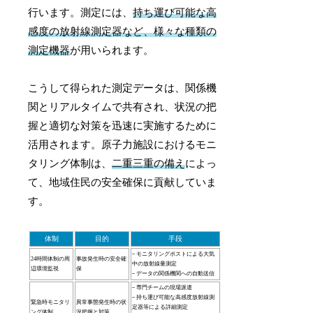
行います。測定には、
持ち運び可能な高
感度の放射線測定器など、様々な種類の
測定機器
が用いられます。
こうして得られた測定データは、関係機
関とリアルタイムで共有され、状況の把
握と適切な対策を迅速に実施するために
活用されます。原子力施設におけるモニ
タリング体制は、
二重三重の備え
によっ
て、地域住民の安全確保に貢献していま
す。
体制
目的
手段
– モニタリングポストによる大気
24時間体制の周
事故発生時の安全確
中の放射線量測定
辺環境監視
保
– データの関係機関への自動送信
– 専門チームの現場派遣
– 持ち運び可能な高感度放射線測
緊急時モニタリ
異常事態発生時の状
定器等による詳細測定
ング体制
況把握と対策