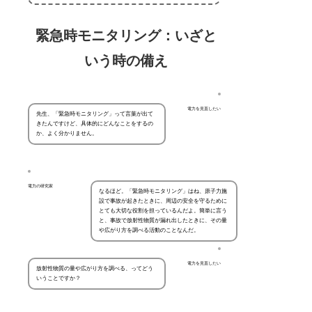
緊急時モニタリング：いざと
いう時の備え
電力を見直したい
先生、「緊急時モニタリング」って言葉が出て
きたんですけど、具体的にどんなことをするの
か、よく分かりません。
電力の研究家
なるほど。「緊急時モニタリング」はね、原子力施
設で事故が起きたときに、周辺の安全を守るために
とても大切な役割を担っているんだよ。簡単に言う
と、事故で放射性物質が漏れ出したときに、その量
や広がり方を調べる活動のことなんだ。
電力を見直したい
放射性物質の量や広がり方を調べる、ってどう
いうことですか？