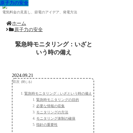
原子力の安全
原子力の安全
原子力の安全
原子力の安全
原子力の安全
原子力の安全
原子力の安全
原子力の安全
原子力の安全
電気料金の見直し、節電のアイデア、発電方法
ホーム
原子力の安全
緊急時モニタリング：いざと
いう時の備え
2024.09.21
目次
緊急時モニタリング：いざという時の備え
緊急時モニタリングの目的
必要な情報の収集
モニタリングの方法
モニタリング体制の確保
指針の重要性