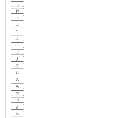
に
ね
の
は
ひ
ふ
へ
ほ
ま
み
む
め
も
や
ゆ
よ
ら