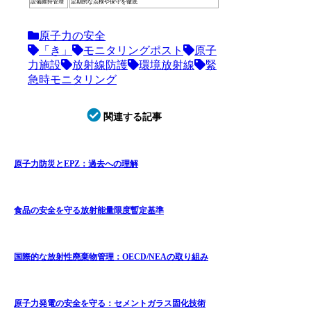
設備維持管理
定期的な点検や保守を徹底
原子力の安全
「き」
モニタリングポスト
原子
力施設
放射線防護
環境放射線
緊
急時モニタリング
関連する記事
原子力防災とEPZ：過去への理解
食品の安全を守る放射能量限度暫定基準
国際的な放射性廃棄物管理：OECD/NEAの取り組み
原子力発電の安全を守る：セメントガラス固化技術