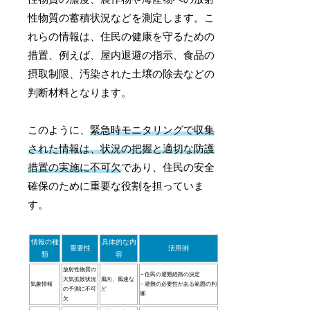
性物質の蓄積状況などを測定します。こ
れらの情報は、住民の健康を守るための
措置、例えば、屋内退避の指示、食品の
摂取制限、汚染された土壌の除去などの
判断材料となります。
このように、
緊急時モニタリングで収集
された情報は、状況の把握と適切な防護
措置の実施に不可欠
であり、住民の安全
確保のために重要な役割を担っていま
す。
情報の種
具体的な内
重要性
活用例
類
容
放射性物質の
– 住民の避難経路の決定
大気拡散状況
風向、風速な
気象情報
– 避難の必要性がある範囲の判
の予測に不可
ど
断
欠