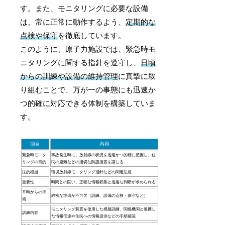
す。また、モニタリングに必要な設備
は、常に正常に動作するよう、
定期的な
点検や保守
を徹底しています。
このように、原子力施設では、緊急時モ
ニタリングに関する指針を遵守し、
日頃
からの訓練や設備の維持管理
に真摯に取
り組むことで、万が一の事態にも迅速か
つ的確に対応できる体制を構築していま
す。
項目
内容
緊急時モニタ
事故発生時に、放射線の状況を迅速かつ的確に把握し、住
リングの目的
民の避難などの適切な防護措置を講じる
法的根拠
環境放射線モニタリング指針などの関連法規
重要性
時間との闘い、正確な情報収集と迅速な判断が求められる
平時からの準
綿密な準備が不可欠（訓練、設備の点検・保守など）
備
モニタリング装置を使用した模擬訓練、関係機関と連携し
訓練内容
た情報伝達や住民への情報提供などの手順確認