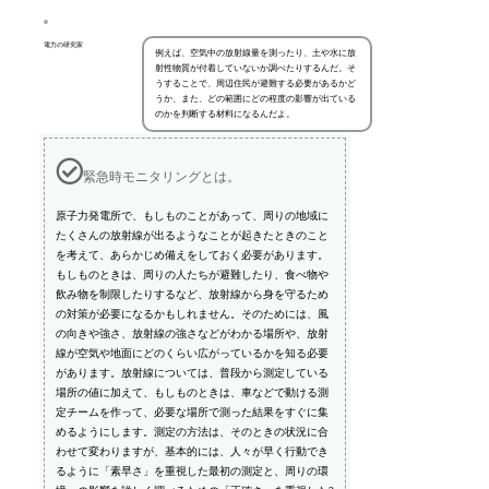
電力の研究家
例えば、空気中の放射線量を測ったり、土や水に放
射性物質が付着していないか調べたりするんだ。そ
うすることで、周辺住民が避難する必要があるかど
うか、また、どの範囲にどの程度の影響が出ている
のかを判断する材料になるんだよ。
緊急時モニタリングとは。
原子力発電所で、もしものことがあって、周りの地域に
たくさんの放射線が出るようなことが起きたときのこと
を考えて、あらかじめ備えをしておく必要があります。
もしものときは、周りの人たちが避難したり、食べ物や
飲み物を制限したりするなど、放射線から身を守るため
の対策が必要になるかもしれません。そのためには、風
の向きや強さ、放射線の強さなどがわかる場所や、放射
線が空気や地面にどのくらい広がっているかを知る必要
があります。放射線については、普段から測定している
場所の値に加えて、もしものときは、車などで動ける測
定チームを作って、必要な場所で測った結果をすぐに集
めるようにします。測定の方法は、そのときの状況に合
わせて変わりますが、基本的には、人々が早く行動でき
るように「素早さ」を重視した最初の測定と、周りの環