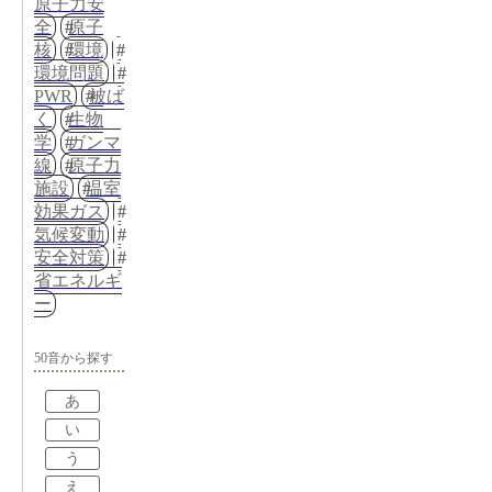
原子力安
全
原子
核
環境
環境問題
PWR
被ば
く
生物
学
ガンマ
線
原子力
施設
温室
効果ガス
気候変動
安全対策
省エネルギ
ー
50音から探す
あ
い
う
え