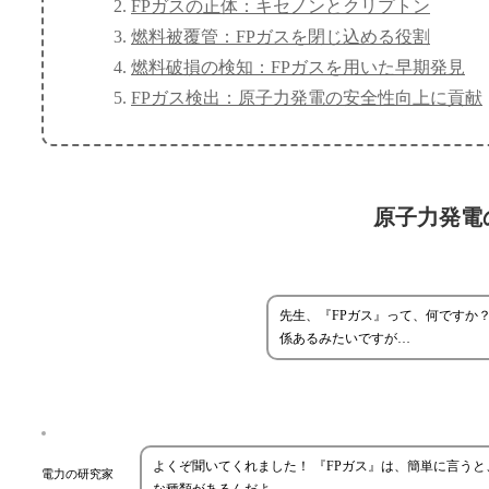
FPガスの正体：キセノンとクリプトン
燃料被覆管：FPガスを閉じ込める役割
燃料破損の検知：FPガスを用いた早期発見
FPガス検出：原子力発電の安全性向上に貢献
原子力発電
先生、『FPガス』って、何ですか
係あるみたいですが…
よくぞ聞いてくれました！ 『FPガス』は、簡単に言う
電力の研究家