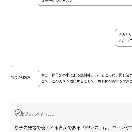
な種類があるんだよ。
煙みた
らない
実は、原子炉の中にある燃料棒というところに、閉じ込
電力の研究家
こで、このガスを検出することで、燃料棒の異常を早期
FPガスとは。
原子力発電で使われる言葉である「FPガス」は、ウランや