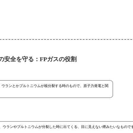
の安全を守る：FPガスの役割
？ ウランとかプルトニウムが核分裂する時のもので、原子力発電と関
と、ウランやプルトニウムが分裂した時に出てくる、目に見えない煙みたいなもので