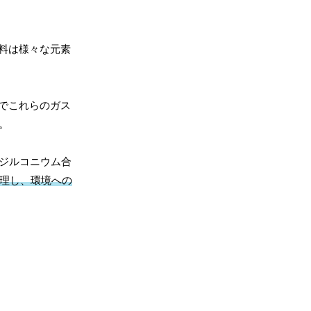
料は様々な元素
でこれらのガス
。
ジルコニウム合
管理し、環境への