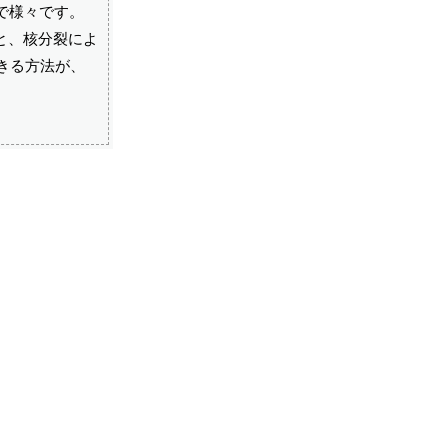
まで様々です。
と、核分裂によ
きる方法が、