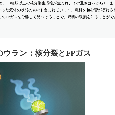
と、80種類以上の核分裂生成物が生まれ、その重さは72から160
いった気体の状態のものも含まれています。燃料を包む管が壊れる
このFPガスを分離して見つけることで、燃料の破損を知ることがで
のウラン：核分裂とFPガス