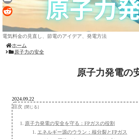
Email
Reddit
電気料金の見直し、節電のアイデア、発電方法
ホーム
原子力の安全
原子力発電の
2024.09.22
目次
原子力発電の安全を守る：FPガスの役割
エネルギー源のウラン：核分裂とFPガス