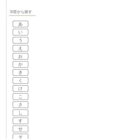
50音から探す
あ
い
う
え
お
か
き
く
け
こ
さ
し
す
せ
そ