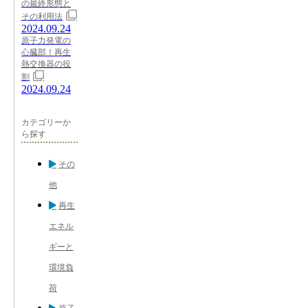
の最終形態と
その利用法
2024.09.24
原子力発電の
心臓部！再生
熱交換器の役
割
2024.09.24
カテゴリーか
ら探す
その
他
再生
エネル
ギーと
環境負
荷