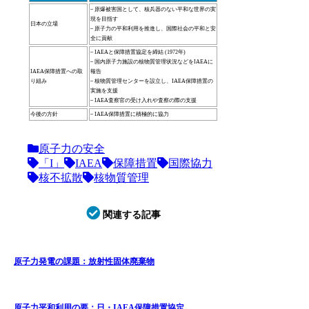
– 原爆被害国として、核兵器のない平和な世界の実
現を目指す
日本の立場
– 原子力の平和利用を推進し、国際社会の平和と安
全に貢献
– IAEAと保障措置協定を締結 (1972年)
– 国内原子力施設の核物質管理状況などをIAEAに
IAEA保障措置への取
報告
り組み
– 核物質管理センターを設立し、IAEA保障措置の
実施を支援
– IAEA査察官の受け入れや査察の際の支援
今後の方針
– IAEA保障措置に積極的に協力
原子力の安全
「I」
IAEA
保障措置
国際協力
核不拡散
核物質管理
関連する記事
原子力発電の課題：放射性固体廃棄物
原子力平和利用の要：日・IAEA保障措置協定