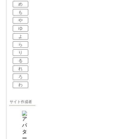
め
も
や
ゆ
よ
ら
り
る
れ
ろ
わ
サイト作成者