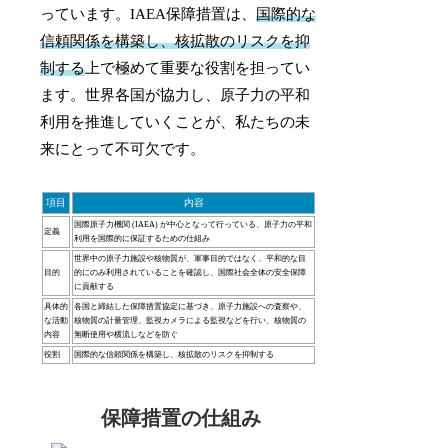
っています。IAEA保障措置は、
国際的な
信頼関係を構築し、核拡散のリスクを抑
制する
上で極めて重要な役割を担ってい
ます。世界各国が協力し、原子力の平和
利用を推進していくことが、私たちの未
来にとって不可欠です。
項目
内容
国際原子力機関 (IAEA) が中心となって行っている、原子力の平和
定義
利用を国際的に保証するための仕組み
世界中の原子力施設や核物質が、軍事目的ではなく、平和的な目
目的
的にのみ利用されていることを確認し、国際社会全体の安全保障
に貢献する
具体的
各国と締結した保障措置協定に基づき、原子力施設への査察や、
な活動
核物質の計量管理、監視カメラによる監視などを行い、核物質の
内容
無断使用や横流しなどを防ぐ
役割
国際的な信頼関係を構築し、核拡散のリスクを抑制する
保障措置の仕組み