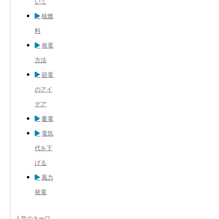
いて
核燃
料
発電
方法
節電
のアイ
デア
蓄電
電気
代を下
げる
風力
発電
人気のキーワ