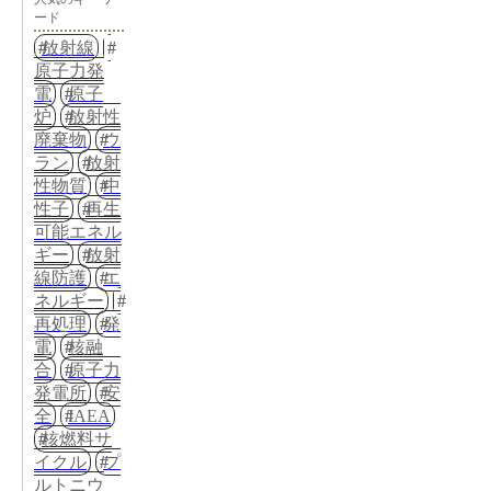
ード
放射線
原子力発
電
原子
炉
放射性
廃棄物
ウ
ラン
放射
性物質
中
性子
再生
可能エネル
ギー
放射
線防護
エ
ネルギー
再処理
発
電
核融
合
原子力
発電所
安
全
IAEA
核燃料サ
イクル
プ
ルトニウ