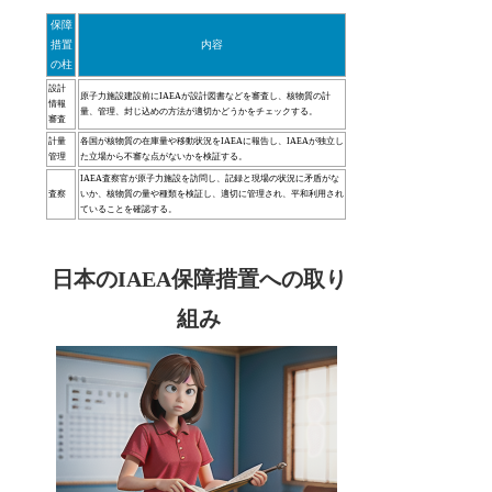
保障
措置
内容
の柱
設計
原子力施設建設前にIAEAが設計図書などを審査し、核物質の計
情報
量、管理、封じ込めの方法が適切かどうかをチェックする。
審査
計量
各国が核物質の在庫量や移動状況をIAEAに報告し、IAEAが独立し
管理
た立場から不審な点がないかを検証する。
IAEA査察官が原子力施設を訪問し、記録と現場の状況に矛盾がな
査察
いか、核物質の量や種類を検証し、適切に管理され、平和利用され
ていることを確認する。
日本のIAEA保障措置への取り
組み