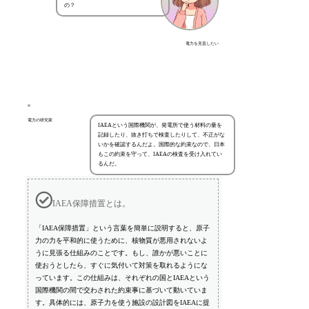
の？
電力を見直したい
電力の研究家
IAEAという国際機関が、発電所で使う材料の量を
記録したり、抜き打ちで検査したりして、不正がな
いかを確認するんだよ。国際的な約束なので、日本
もこの約束を守って、IAEAの検査を受け入れてい
るんだ。
IAEA保障措置とは。
「IAEA保障措置」という言葉を簡単に説明すると、原子
力の力を平和的に使うために、核物質が悪用されないよ
うに見張る仕組みのことです。もし、誰かが悪いことに
使おうとしたら、すぐに気付いて対策を取れるようにな
っています。この仕組みは、それぞれの国とIAEAという
国際機関の間で交わされた約束事に基づいて動いていま
す。具体的には、原子力を使う施設の設計図をIAEAに提