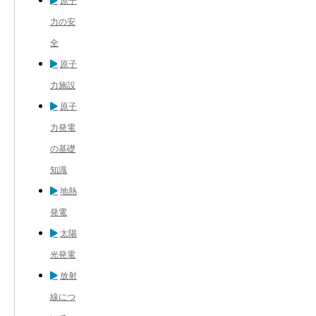
原子
力の安
全
原子
力施設
原子
力発電
の基礎
知識
地熱
発電
太陽
光発電
放射
線につ