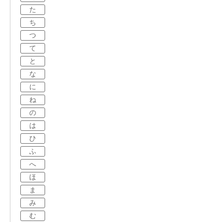
た
ち
つ
て
と
な
に
ね
の
は
ひ
ふ
へ
ほ
ま
み
む