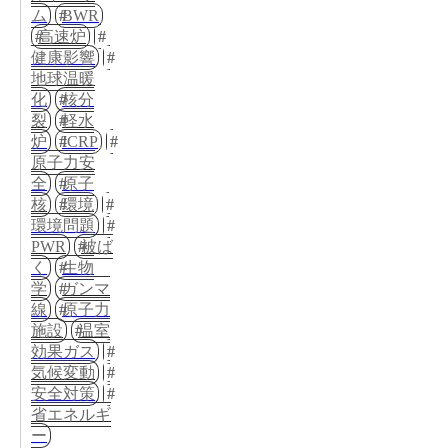
ム
BWR
高速炉
健康影響
地球温暖
化
核分
裂
軽水
炉
ICRP
原子力安
全
原子
核
環境
環境問題
PWR
被ば
く
生物
学
ガンマ
線
原子力
施設
温室
効果ガス
気候変動
安全対策
省エネルギ
ー