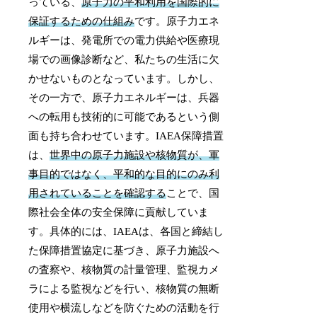
っている、
原子力の平和利用を国際的に
保証するための仕組み
です。原子力エネ
ルギーは、発電所での電力供給や医療現
場での画像診断など、私たちの生活に欠
かせないものとなっています。しかし、
その一方で、原子力エネルギーは、兵器
への転用も技術的に可能であるという側
面も持ち合わせています。IAEA保障措置
は、
世界中の原子力施設や核物質が、軍
事目的ではなく、平和的な目的にのみ利
用されていることを確認する
ことで、国
際社会全体の安全保障に貢献していま
す。具体的には、IAEAは、各国と締結し
た保障措置協定に基づき、原子力施設へ
の査察や、核物質の計量管理、監視カメ
ラによる監視などを行い、核物質の無断
使用や横流しなどを防ぐための活動を行