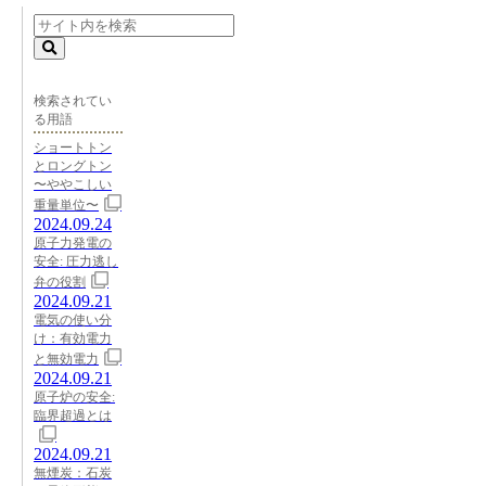
検索されてい
る用語
ショートトン
とロングトン
〜ややこしい
重量単位〜
2024.09.24
原子力発電の
安全: 圧力逃し
弁の役割
2024.09.21
電気の使い分
け：有効電力
と無効電力
2024.09.21
原子炉の安全:
臨界超過とは
2024.09.21
無煙炭：石炭