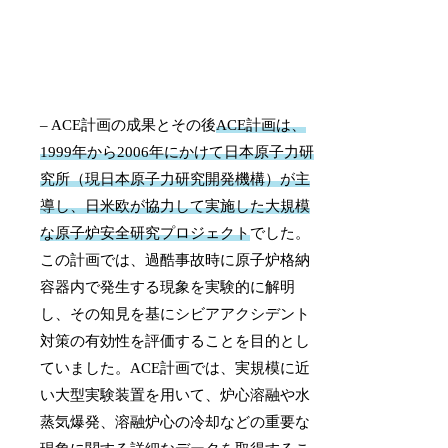
– ACE計画の成果とその後
ACE計画は、
1999年から2006年にかけて日本原子力研
究所（現日本原子力研究開発機構）が主
導し、日米欧が協力して実施した大規模
な原子炉安全研究プロジェクト
でした。
この計画では、過酷事故時に原子炉格納
容器内で発生する現象を実験的に解明
し、その知見を基にシビアアクシデント
対策の有効性を評価することを目的とし
ていました。ACE計画では、実規模に近
い大型実験装置を用いて、炉心溶融や水
蒸気爆発、溶融炉心の冷却などの重要な