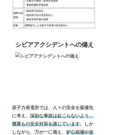
– 水素ガス燃焼・処理装置開発
– 事故時運転手順改善
– 新型原子炉設計
成果の活
– 既存原子炉の安全性向上
用例
– 事故管理手順の改善
意義
国際協力による原子力発電の安全性向上
シビアアクシデントへの備え
原子力発電所では、人々の安全を最優先
に考え、
深刻な事故は起こらないよう、
幾重もの安全対策を講じています
。しか
しながら、万が一に備え、
炉心損傷や放