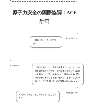
原子力安全の国際協調：ACE
計画
電力を見直したい
「ACE計画」って、何です
か？
電力の研究家
「ACE計画」はね、原子力発電所で、もしもの大き
な事故が起きた時でも、その影響を小さくするため
の計画のことだよ。具体的には、事故が起きた時に
原子炉から出てしまう悪い物質を、どうやって取り
除くか、などを調べるための実験が行われたんだ。
電力を見直したい
へえー。それは、どこでやっていたんです
か？