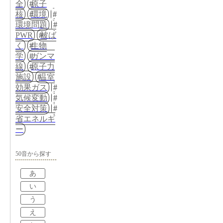
全
原子
核
環境
環境問題
PWR
被ば
く
生物
学
ガンマ
線
原子力
施設
温室
効果ガス
気候変動
安全対策
省エネルギ
ー
50音から探す
あ
い
う
え