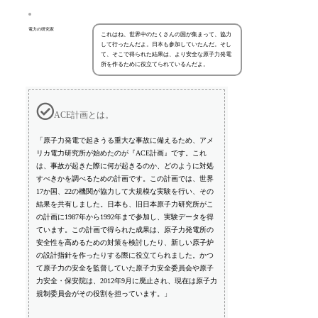
電力の研究家
これはね、世界中のたくさんの国が集まって、協力
して行ったんだよ。日本も参加していたんだ。そし
て、そこで得られた結果は、より安全な原子力発電
所を作るために役立てられているんだよ。
ACE計画とは。
「原子力発電で起きうる重大な事故に備えるため、アメ
リカ電力研究所が始めたのが『ACE計画』です。これ
は、事故が起きた際に何が起きるのか、どのように対処
すべきかを調べるための計画です。この計画では、世界
17か国、22の機関が協力して大規模な実験を行い、その
結果を共有しました。日本も、旧日本原子力研究所がこ
の計画に1987年から1992年まで参加し、実験データを得
ています。この計画で得られた成果は、原子力発電所の
安全性を高めるための対策を検討したり、新しい原子炉
の設計指針を作ったりする際に役立てられました。かつ
て原子力の安全を監督していた原子力安全委員会や原子
力安全・保安院は、2012年9月に廃止され、現在は原子力
規制委員会がその役割を担っています。」