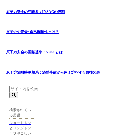
原子力安全の守護者：INSAGの役割
原子炉の安全: 自己制御性とは？
原子力安全の国際基準：NUSSとは
原子炉隔離時冷却系：過酷事故から原子炉を守る最後の砦
検索されてい
る用語
ショートトン
とロングトン
〜ややこしい