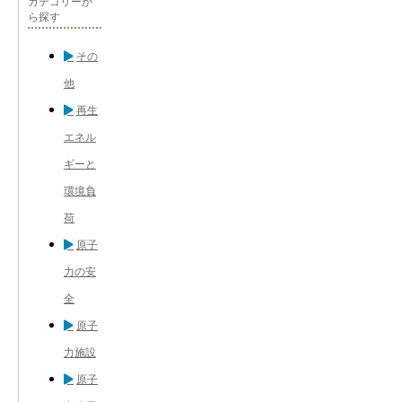
カテゴリーか
ら探す
その
他
再生
エネル
ギーと
環境負
荷
原子
力の安
全
原子
力施設
原子