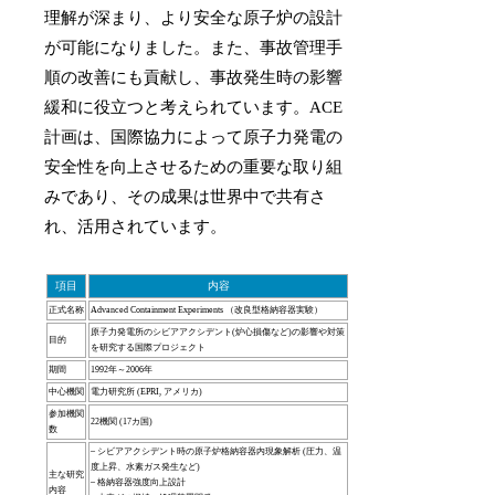
理解が深まり、より安全な原子炉の設計
が可能になりました。また、事故管理手
順の改善にも貢献し、事故発生時の影響
緩和に役立つと考えられています。ACE
計画は、国際協力によって原子力発電の
安全性を向上させるための重要な取り組
みであり、その成果は世界中で共有さ
れ、活用されています。
項目
内容
正式名称
Advanced Containment Experiments （改良型格納容器実験）
原子力発電所のシビアアクシデント(炉心損傷など)の影響や対策
目的
を研究する国際プロジェクト
期間
1992年～2006年
中心機関
電力研究所 (EPRI, アメリカ)
参加機関
22機関 (17カ国)
数
– シビアアクシデント時の原子炉格納容器内現象解析 (圧力、温
度上昇、水素ガス発生など)
主な研究
– 格納容器強度向上設計
内容