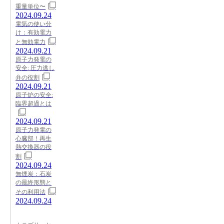
重量単位〜
2024.09.24
電気の使い分
け：有効電力
と無効電力
2024.09.21
原子力発電の
安全: 圧力逃し
弁の役割
2024.09.21
原子炉の安全:
臨界超過とは
2024.09.21
原子力発電の
心臓部！再生
熱交換器の役
割
2024.09.24
無煙炭：石炭
の最終形態と
その利用法
2024.09.24