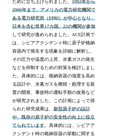
ために立ち上げられました。
1992年から
2006年まで、アメリカの電力研究機関で
ある電力研究所（EPRI）が中心となり、
日本を含む世界17カ国、22の機関が参加
して研究が進められました。ACE計画で
は、シビアアクシデント時に原子炉格納
容器内で発生する現象を詳細に解析し、
その圧力や温度の上昇、水素ガスの発生
などを抑制するための対策を検討しまし
た。具体的には、格納容器の強度を高め
る設計や、水素ガスを燃焼・処理する装
置の開発、事故時の運転手順の改善など
が研究されました。この計画によって得
られた研究成果は、
新型原子炉の設計
や、既存の原子炉の安全性の向上に役立
てられています
。具体的には、シビアア
クシデント時の格納容器の挙動に関する