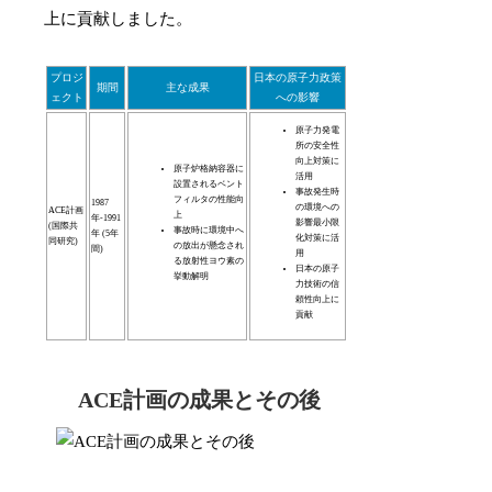
上に貢献しました。
プロジ
日本の原子力政策
期間
主な成果
ェクト
への影響
原子力発電
所の安全性
向上対策に
原子炉格納容器に
活用
設置されるベント
事故発生時
フィルタの性能向
1987
の環境への
ACE計画
上
年-1991
影響最小限
(国際共
事故時に環境中へ
年 (5年
化対策に活
同研究)
の放出が懸念され
間)
用
る放射性ヨウ素の
日本の原子
挙動解明
力技術の信
頼性向上に
貢献
ACE計画の成果とその後