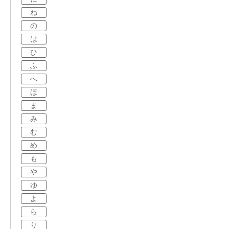
ね
の
は
ひ
ふ
へ
ほ
ま
み
む
め
も
や
ゆ
よ
ら
り