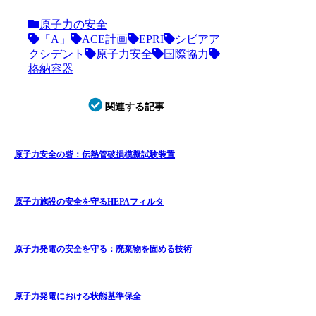
原子力の安全
「A」
ACE計画
EPRI
シビアア
クシデント
原子力安全
国際協力
格納容器
関連する記事
原子力安全の砦：伝熱管破損模擬試験装置
原子力施設の安全を守るHEPAフィルタ
原子力発電の安全を守る：廃棄物を固める技術
原子力発電における状態基準保全