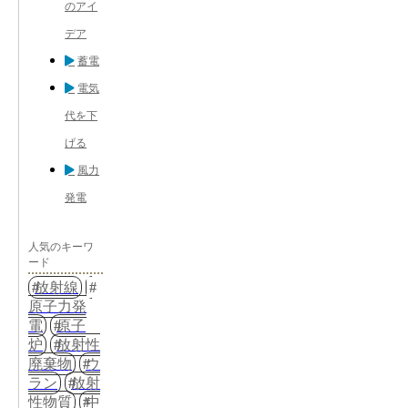
のアイ
デア
蓄電
電気
代を下
げる
風力
発電
人気のキーワ
ード
放射線
原子力発
電
原子
炉
放射性
廃棄物
ウ
ラン
放射
性物質
中