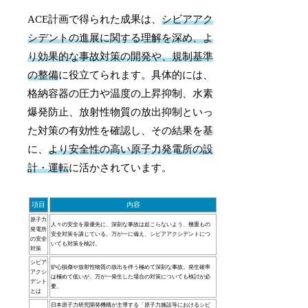
ACE計画で得られた成果は、
シビアアク
シデントの進展に関する理解を深め、よ
り効果的な事故対策の開発や、規制基準
の整備
に役立てられます。具体的には、
格納容器の圧力や温度の上昇抑制、水素
爆発防止、放射性物質の放出抑制といっ
た対策の有効性を確認し、その結果を基
に、
より安全性の高い原子力発電所の設
計・運転
に活かされています。
項目
内容
原子力
人々の安全を最優先に、深刻な事故は起こらないよう、幾重もの
発電所
安全対策を講じている。万が一に備え、シビアアクシデントにつ
の安全
いても対策を検討。
対策
シビア
炉心損傷や放射性物質の放出を伴う極めて深刻な事故。発生確率
アクシ
は極めて低いが、万が一発生した場合の対策についても検討が必
デント
要。
とは
日本原子力研究開発機構が主導する「原子力施設等におけるシビ