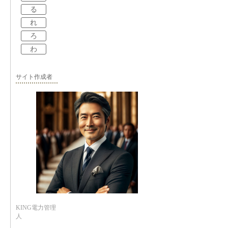
る
れ
ろ
わ
サイト作成者
KING電力管理
人