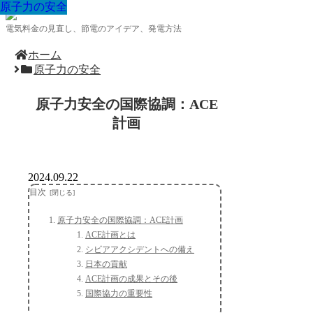
原子力の安全
原子力の安全
原子力の安全
原子力の安全
原子力の安全
原子力の安全
原子力の安全
原子力の安全
原子力の安全
電気料金の見直し、節電のアイデア、発電方法
ホーム
原子力の安全
原子力安全の国際協調：ACE
計画
2024.09.22
目次
原子力安全の国際協調：ACE計画
ACE計画とは
シビアアクシデントへの備え
日本の貢献
ACE計画の成果とその後
国際協力の重要性