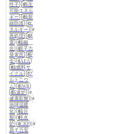
性子
再生
可能エネル
ギー
放射
線防護
エ
ネルギー
再処理
発
電
核融
合
原子力
発電所
安
全
IAEA
核燃料サ
イクル
プ
ルトニウ
ム
BWR
高速炉
健康影響
地球温暖
化
核分
裂
軽水
炉
ICRP
原子力安