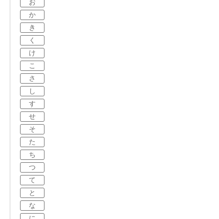
お
か
き
く
け
こ
さ
し
す
せ
そ
た
ち
つ
て
と
な
に