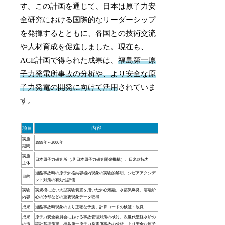
す。この計画を通じて、日本は原子力安
全研究における国際的なリーダーシップ
を発揮するとともに、各国との技術交流
や人材育成を促進しました。現在も、
ACE計画で得られた成果は、
福島第一原
子力発電所事故の分析や、より安全な原
子力発電の開発に向けて活用
されていま
す。
項目
内容
実施
1999年～2006年
期間
実施
日本原子力研究所（現 日本原子力研究開発機構）、日米欧協力
主体
過酷事故時の原子炉格納容器内現象の実験的解明、シビアアクシデ
目的
ント対策の有効性評価
実験
実規模に近い大型実験装置を用いた炉心溶融、水蒸気爆発、溶融炉
内容
心の冷却などの重要現象データ取得
成果
過酷事故時現象のより正確な予測、計算コードの検証・改良
成果
原子力安全委員会における事故管理対策の検討、次世代型軽水炉の
の活
設計基準策定、福島第一原子力発電所事故の分析、より安全な原子