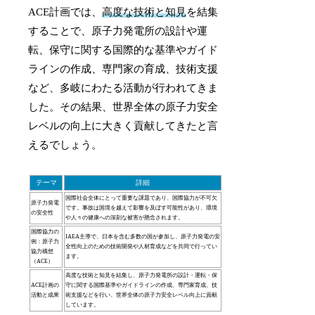
ACE計画では、
高度な技術と知見
を結集
することで、原子力発電所の設計や運
転、保守に関する国際的な基準やガイド
ラインの作成、専門家の育成、技術支援
など、多岐にわたる活動が行われてきま
した。その結果、世界全体の原子力安全
レベルの向上に大きく貢献してきたと言
えるでしょう。
テーマ
詳細
国際社会全体にとって重要な課題であり、国際協力が不可欠
原子力発電
です。事故は国境を越えて影響を及ぼす可能性があり、環境
の安全性
や人々の健康への深刻な被害が懸念されます。
国際協力の
IAEA主導で、日本を含む多数の国が参加し、原子力発電の安
例：原子力
全性向上のための技術開発や人材育成などを共同で行ってい
協力構想
ます。
（ACE）
高度な技術と知見を結集し、原子力発電所の設計・運転・保
ACE計画の
守に関する国際基準やガイドラインの作成、専門家育成、技
活動と成果
術支援などを行い、世界全体の原子力安全レベル向上に貢献
しています。