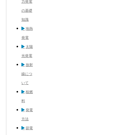
力発電
の基礎
知識
地熱
発電
太陽
光発電
放射
線につ
いて
核燃
料
発電
方法
節電