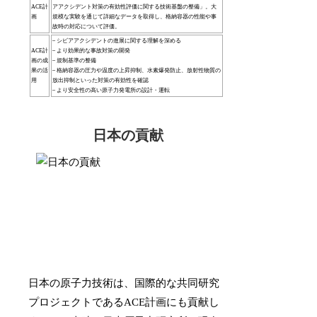
ACE計
アアクシデント対策の有効性評価に関する技術基盤の整備」。大
画
規模な実験を通じて詳細なデータを取得し、格納容器の性能や事
故時の対応について評価。
– シビアアクシデントの進展に関する理解を深める
ACE計
– より効果的な事故対策の開発
画の成
– 規制基準の整備
果の活
– 格納容器の圧力や温度の上昇抑制、水素爆発防止、放射性物質の
用
放出抑制といった対策の有効性を確認
– より安全性の高い原子力発電所の設計・運転
日本の貢献
日本の原子力技術は、国際的な共同研究
プロジェクトであるACE計画にも貢献し