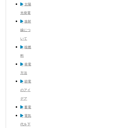
太陽
光発電
放射
線につ
いて
核燃
料
発電
方法
節電
のアイ
デア
蓄電
電気
代を下