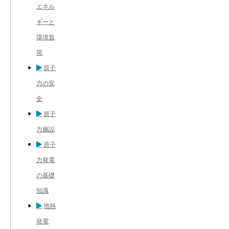
エネル
ギーと
環境負
荷
原子
力の安
全
原子
力施設
原子
力発電
の基礎
知識
地熱
発電