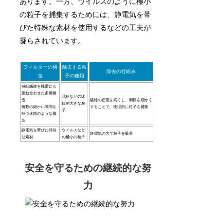
あります。一方、ウイルスのように極小
の粒子を捕集するためには、静電気を帯
びた特殊な素材を使用するなどの工夫が
凝らされています。
フィルターの構
除去する粒
除去の仕組み
造
子の種類
極細繊維を幾重にも
重ね合わせた多層構
花粉などの比
造
繊維の密度を高くし、網目を細かく
較的大きな粒
無数の細かい隙間を
することで、物理的に粒子を捕集
子
持つ迷路のような構
造
静電気を帯びた特殊
ウイルスなど
静電気の力で粒子を吸着
な素材
の極小の粒子
安全を守るための継続的な努
力