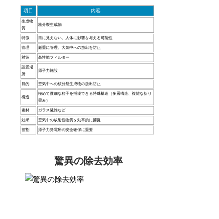
項目
内容
生成物
核分裂生成物
質
特徴
目に見えない、人体に影響を与える可能性
管理
厳重に管理、大気中への放出を防止
対策
高性能フィルター
設置場
原子力施設
所
目的
空気中への核分裂生成物の放出防止
極めて微細な粒子を捕獲できる特殊構造（多層構造、複雑な折り
構造
畳み）
素材
ガラス繊維など
効果
空気中の放射性物質を効率的に捕捉
役割
原子力発電所の安全確保に重要
驚異の除去効率