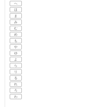
へ
ほ
ま
み
む
め
も
や
ゆ
よ
ら
り
る
れ
ろ
わ