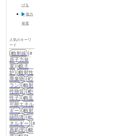
げる
風力
発電
人気のキーワ
ード
放射線
原子力発
電
原子
炉
放射性
廃棄物
ウ
ラン
放射
性物質
中
性子
再生
可能エネル
ギー
放射
線防護
エ
ネルギー
再処理
発