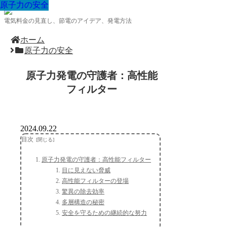
原子力の安全
原子力の安全
原子力の安全
原子力の安全
原子力の安全
原子力の安全
原子力の安全
原子力の安全
原子力の安全
電気料金の見直し、節電のアイデア、発電方法
ホーム
原子力の安全
原子力発電の守護者：高性能
フィルター
2024.09.22
目次
原子力発電の守護者：高性能フィルター
目に見えない脅威
高性能フィルターの登場
驚異の除去効率
多層構造の秘密
安全を守るための継続的な努力