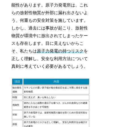
能性があります。原子力発電所は、これ
らの放射性物質が外部に漏れ出さないよ
う、何重もの安全対策を施しています。
しかし、過去には事故が起こり、放射性
物質が環境中に放出されてしまったケー
スも存在します。目に見えないからこ
そ、私たちは
原子力発電の持つリスク
を
正しく理解し、安全な利用方法について
真剣に考えていく必要があるでしょう。
項目
内容
核分裂生
ウランなどの重い原子核が核分裂反応を起こす際に発生する放
成物
射性物質
特徴
目に見えず、臭いも味もしない
体内に入ると細胞や遺伝子を傷つけ、がんや白血病などの健康
危険性
被害を引き起こす可能性
原子力発電所では、放射性物質の漏出を防ぐための安全対策を
対策
施している
原子力発電のリスクを正しく理解し、安全な利用方法を検討す
課題
る必要性