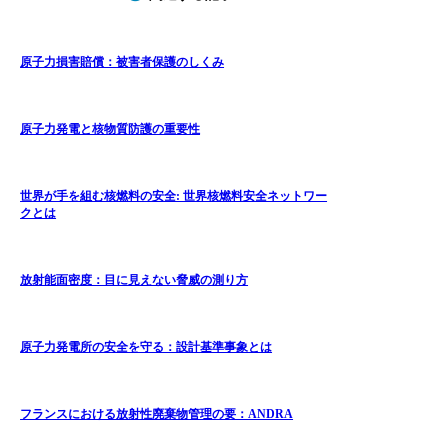
原子力損害賠償：被害者保護のしくみ
原子力発電と核物質防護の重要性
世界が手を組む核燃料の安全: 世界核燃料安全ネットワー
クとは
放射能面密度：目に見えない脅威の測り方
原子力発電所の安全を守る：設計基準事象とは
フランスにおける放射性廃棄物管理の要：ANDRA