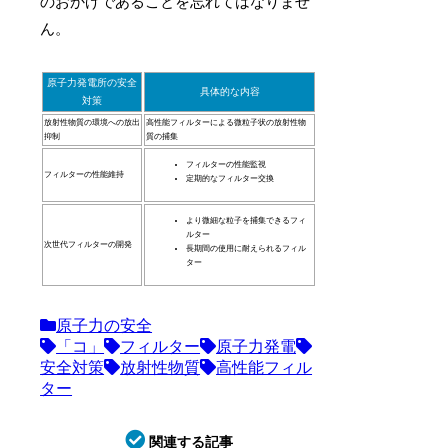
のおかげであることを忘れてはなりませ
ん。
原子力発電所の安全
具体的な内容
対策
放射性物質の環境への放出
高性能フィルターによる微粒子状の放射性物
抑制
質の捕集
フィルターの性能監視
フィルターの性能維持
定期的なフィルター交換
より微細な粒子を捕集できるフィ
ルター
次世代フィルターの開発
長期間の使用に耐えられるフィル
ター
原子力の安全
「コ」
フィルター
原子力発電
安全対策
放射性物質
高性能フィル
ター
関連する記事