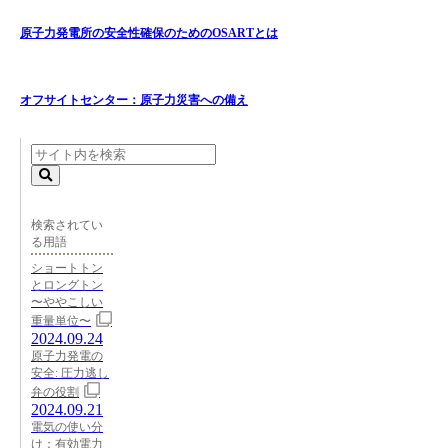
原子力発電所の安全性確保のためのOSARTとは
オフサイトセンター：原子力災害への備え
検索されてい
る用語
ショートトン
とロングトン
〜ややこしい
重量単位〜
2024.09.24
原子力発電の
安全: 圧力逃し
弁の役割
2024.09.21
電気の使い分
け：有効電力