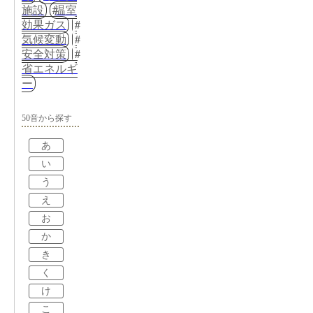
施設
温室
効果ガス
気候変動
安全対策
省エネルギ
ー
50音から探す
あ
い
う
え
お
か
き
く
け
こ