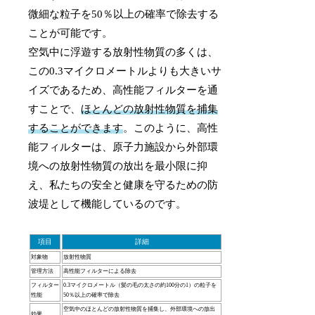
微細な粒子を50％以上の確率で除去する
ことが可能です。
空気中に浮遊する放射性物質の多くは、
この0.3マイクロメートルよりも大きいサ
イズであるため、高性能フィルターを通
すことで、
ほとんどの放射性物質を捕集
することができます
。このように、高性
能フィルターは、原子力施設から外部環
境への放射性物質の放出を最小限に抑
え、私たちの安全と健康を守るための防
波堤として機能しているのです。
項目
詳細
対象物
放射性物質
管理方法
高性能フィルターによる除去
フィルター
0.3マイクロメートル（髪の毛の太さの約100分の1）の粒子を
性能
50％以上の確率で除去
空気中のほとんどの放射性物質を捕集し、外部環境への放出
効果