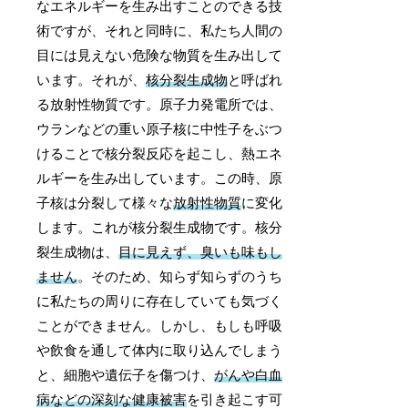
なエネルギーを生み出すことのできる技
術ですが、それと同時に、私たち人間の
目には見えない危険な物質を生み出して
います。それが、
核分裂生成物
と呼ばれ
る放射性物質です。原子力発電所では、
ウランなどの重い原子核に中性子をぶつ
けることで核分裂反応を起こし、熱エネ
ルギーを生み出しています。この時、原
子核は分裂して様々な
放射性物質
に変化
します。これが核分裂生成物です。核分
裂生成物は、
目に見えず、臭いも味もし
ません
。そのため、知らず知らずのうち
に私たちの周りに存在していても気づく
ことができません。しかし、もしも呼吸
や飲食を通して体内に取り込んでしまう
と、細胞や遺伝子を傷つけ、
がんや白血
病などの深刻な健康被害
を引き起こす可