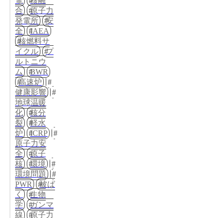
電
核融
合
原子力
発電所
安
全
IAEA
核燃料サ
イクル
プ
ルトニウ
ム
BWR
高速炉
健康影響
地球温暖
化
核分
裂
軽水
炉
ICRP
原子力安
全
原子
核
環境
環境問題
PWR
被ば
く
生物
学
ガンマ
線
原子力