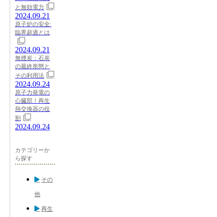
と無効電力
2024.09.21
原子炉の安全:
臨界超過とは
2024.09.21
無煙炭：石炭
の最終形態と
その利用法
2024.09.24
原子力発電の
心臓部！再生
熱交換器の役
割
2024.09.24
カテゴリーか
ら探す
その
他
再生