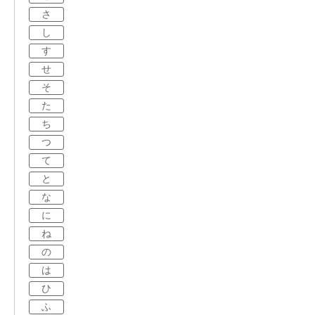
さ
し
す
せ
そ
た
ち
つ
て
と
な
に
ね
の
は
ひ
ふ