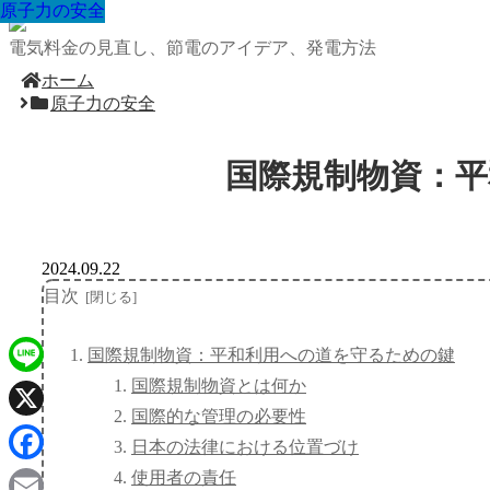
原子力の安全
原子力の安全
原子力の安全
原子力の安全
原子力の安全
原子力の安全
原子力の安全
原子力の安全
原子力の安全
電気料金の見直し、節電のアイデア、発電方法
ホーム
原子力の安全
国際規制物資：
2024.09.22
目次
国際規制物資：平和利用への道を守るための鍵
国際規制物資とは何か
Line
国際的な管理の必要性
X
日本の法律における位置づけ
Facebook
使用者の責任