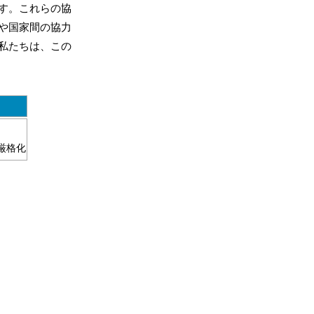
す。これらの協
や国家間の協力
私たちは、この
厳格化