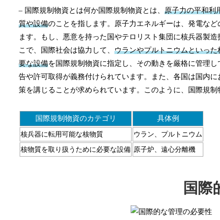
– 国際規制物資とは何か国際規制物資とは、
原子力の平和利
質や設備
のことを指します。原子力エネルギーは、発電など
ます。もし、悪意を持った国やテロリスト集団に核兵器製造
こで、国際社会は協力して、
ウランやプルトニウムといった
要な設備
を国際規制物資に指定し、その動きを厳格に管理し
告や許可取得が義務付けられています。また、各国は国内に
策を講じることが求められています。このように、国際規制
国際規制物資のカテゴリ
具体例
核兵器に転用可能な核物質
ウラン、プルトニウム
核物質を取り扱うために必要な設備
原子炉、遠心分離機
国際