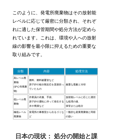
このように、発電所廃棄物はその放射能
レベルに応じて厳密に分類され、それぞ
れに適した保管期間や処分方法が定めら
れています。これは、環境や人への放射
線の影響を最小限に抑えるための重要な
取り組みです。
分類
内容
処理方法
高レベル廃
燃料、燃料被覆管など
棄物
原子炉の核分裂反応を直接担っ
厳重な遮蔽と冷却
(炉心等廃棄
ていたもの
物)
作業員の衣服、手袋、
放射能レベルに応じた適切
低レベル廃
原子炉の運転に伴って発生する
な処理の後、
棄物
水や廃液など
保管または処分
極低レベル
発電所の事務室から出るゴミな
一般的な産業廃棄物と同様
廃棄物
ど
の扱い
日本の現状： 処分の開始と課