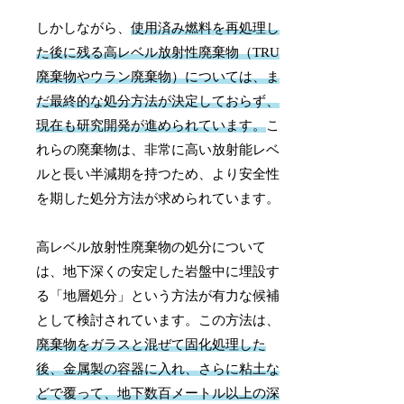
しかしながら、
使用済み燃料を再処理し
た後に残る高レベル放射性廃棄物（TRU
廃棄物やウラン廃棄物）については、ま
だ最終的な処分方法が決定しておらず、
現在も研究開発が進められています。
こ
れらの廃棄物は、非常に高い放射能レベ
ルと長い半減期を持つため、より安全性
を期した処分方法が求められています。
高レベル放射性廃棄物の処分について
は、地下深くの安定した岩盤中に埋設す
る「地層処分」という方法が有力な候補
として検討されています。この方法は、
廃棄物をガラスと混ぜて固化処理した
後、金属製の容器に入れ、さらに粘土な
どで覆って、地下数百メートル以上の深