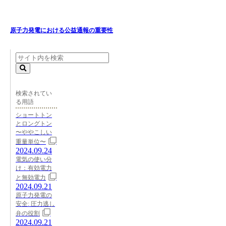
原子力発電における公益通報の重要性
検索されてい
る用語
ショートトン
とロングトン
〜ややこしい
重量単位〜
2024.09.24
電気の使い分
け：有効電力
と無効電力
2024.09.21
原子力発電の
安全: 圧力逃し
弁の役割
2024.09.21