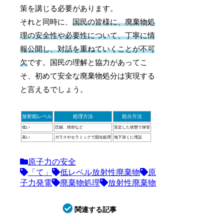
策を講じる必要があります。
それと同時に、
国民の皆様に、廃棄物処
理の安全性や必要性について、丁寧に情
報公開し、対話を重ねていくことが不可
欠
です。国民の理解と協力があってこ
そ、初めて安全な廃棄物処分は実現する
と言えるでしょう。
放射能レベル
処理方法
処分方法
低い
圧縮、焼却など
安定した状態で保管
高い
ガラスやセラミックで固化処理
地下深くに埋設
原子力の安全
「て」
低レベル放射性廃棄物
原
子力発電
廃棄物処理
放射性廃棄物
関連する記事