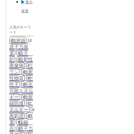
風力
発電
人気のキーワ
ード
放射線
原子力発
電
原子
炉
放射性
廃棄物
ウ
ラン
放射
性物質
中
性子
再生
可能エネル
ギー
放射
線防護
エ
ネルギー
再処理
発
電
核融
合
原子力