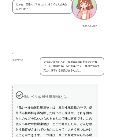
じゃあ、普通のゴミみたいに捨てても大丈夫な
んですか？
電力を見直したい
電力の研究家
そうはいかないんだ。放射線は目に見えないけれ
ど、長い間体に当たると危険だから、専用の施設で
安全に保管する必要があるんだよ。
低レベル放射性廃棄物とは。
「低レベル放射性廃棄物」は、放射性廃棄物の中で、使
用済み核燃料を再処理した時に出る廃液や、それを固め
たものなどを除いたものをまとめて呼ぶ言葉です。この
低レベル放射性廃棄物は、どこで発生したか、どんな放
射性物質が含まれているかによって、大きく三つに分け
ることができます。一つ目は、原子力発電所から出る廃