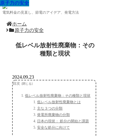
原子力の安全
原子力の安全
原子力の安全
原子力の安全
原子力の安全
原子力の安全
原子力の安全
原子力の安全
原子力の安全
電気料金の見直し、節電のアイデア、発電方法
ホーム
原子力の安全
低レベル放射性廃棄物：その
種類と現状
2024.09.23
目次
低レベル放射性廃棄物：その種類と現状
低レベル放射性廃棄物とは
主な３つの分類
発電所廃棄物の分類
日本の現状： 処分の開始と課題
安全な処分に向けて