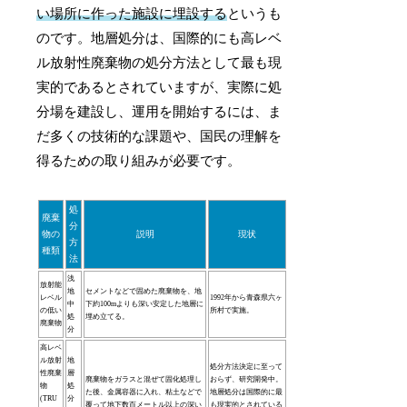
い場所に作った施設に埋設する
というも
のです。地層処分は、国際的にも高レベ
ル放射性廃棄物の処分方法として最も現
実的であるとされていますが、実際に処
分場を建設し、運用を開始するには、ま
だ多くの技術的な課題や、国民の理解を
得るための取り組みが必要です。
処
廃棄
分
物の
説明
現状
方
種類
法
浅
放射能
地
セメントなどで固めた廃棄物を、地
レベル
1992年から青森県六ヶ
中
下約100mよりも深い安定した地層に
の低い
所村で実施。
処
埋め立てる。
廃棄物
分
高レベ
ル放射
地
処分方法決定に至って
性廃棄
層
廃棄物をガラスと混ぜて固化処理し
おらず、研究開発中。
物
処
た後、金属容器に入れ、粘土などで
地層処分は国際的に最
(TRU
分
覆って地下数百メートル以上の深い
も現実的とされている