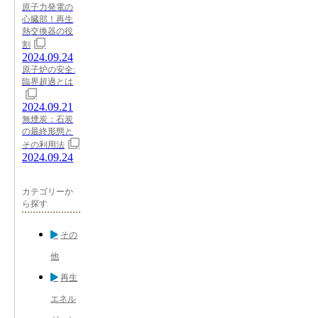
原子力発電の
心臓部！再生
熱交換器の役
割
2024.09.24
原子炉の安全:
臨界超過とは
2024.09.21
無煙炭：石炭
の最終形態と
その利用法
2024.09.24
カテゴリーか
ら探す
その
他
再生
エネル