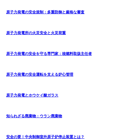
原子力発電の安全規制：多重防御と厳格な審査
原子力発電所の火災安全と火災荷重
原子力発電の安全を守る専門家：核燃料取扱主任者
原子力発電の安全運転を支える炉心管理
原子力発電とホウケイ酸ガラス
知られざる廃棄物：ウラン廃棄物
安全の要！中央制御室外原子炉停止装置とは？