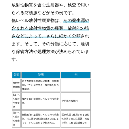
放射性物質を含む注射器や、検査で用い
られる防護服などがその例です。
低レベル放射性廃棄物は、
その発生源や
含まれる放射性物質の種類、放射能の強
さなどによって、さらに細かく分類
され
ます。そして、その分類に応じて、適切
な保管方法や処理方法が決められていま
す。
分類
説明
例
原子力発電所の運転や解体、医療機
放射性
関などから発生する、放射能を持つ
–
廃棄物
廃棄物。
高レベ
ル放射
極めて高い放射能レベルを持つ廃棄
使用済み核燃料
性廃棄
物。
物
低レベ
比較的低い放射能レベルを持つ廃棄
医療現場で使用される放射
ル放射
物。発生源や放射能の強さなどによ
性物質を含む注射器、検査
性廃棄
って、さらに細かく分類される。
で用いられる防護服など
物