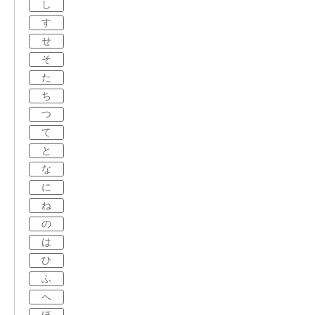
し
す
せ
そ
た
ち
つ
て
と
な
に
ね
の
は
ひ
ふ
へ