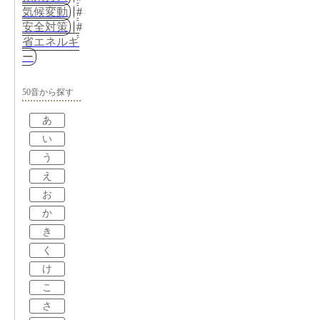
気候変動
安全対策
省エネルギ
ー
50音から探す
あ
い
う
え
お
か
き
く
け
こ
さ