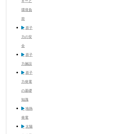
ギーと
環境負
荷
原子
力の安
全
原子
力施設
原子
力発電
の基礎
知識
地熱
発電
太陽