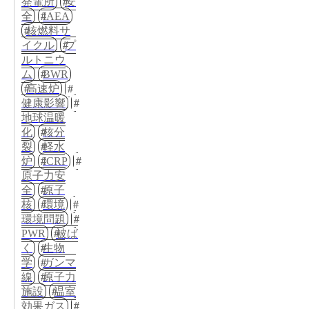
発電所
安
全
IAEA
核燃料サ
イクル
プ
ルトニウ
ム
BWR
高速炉
健康影響
地球温暖
化
核分
裂
軽水
炉
ICRP
原子力安
全
原子
核
環境
環境問題
PWR
被ば
く
生物
学
ガンマ
線
原子力
施設
温室
効果ガス