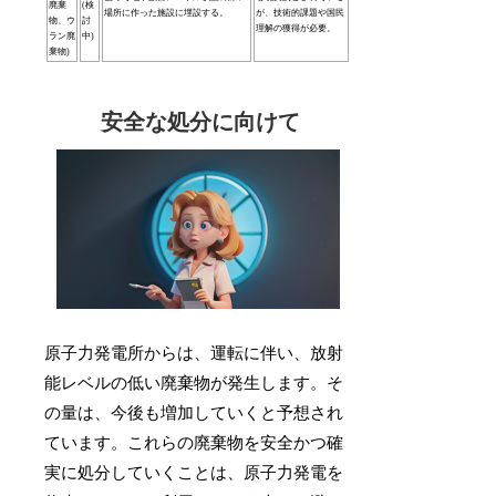
廃棄
(検
場所に作った施設に埋設する。
が、技術的課題や国民
物、ウ
討
理解の獲得が必要。
ラン廃
中)
棄物)
安全な処分に向けて
原子力発電所からは、運転に伴い、放射
能レベルの低い廃棄物が発生します。そ
の量は、今後も増加していくと予想され
ています。これらの廃棄物を安全かつ確
実に処分していくことは、原子力発電を