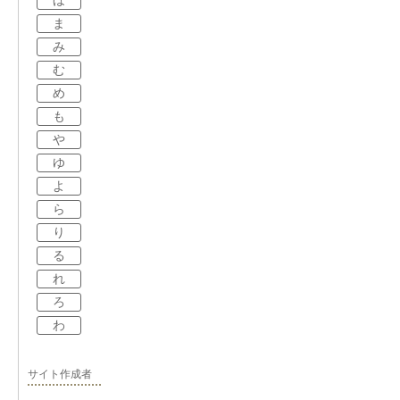
ほ
ま
み
む
め
も
や
ゆ
よ
ら
り
る
れ
ろ
わ
サイト作成者