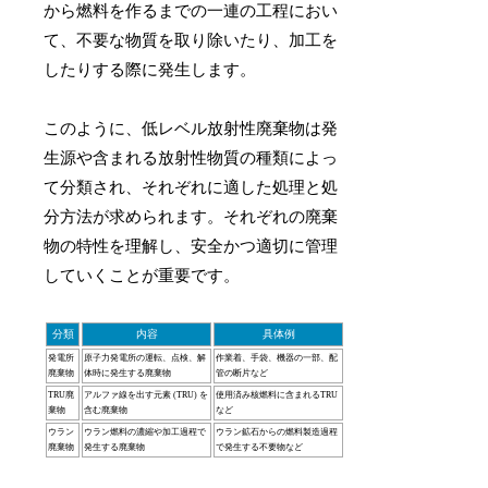
から燃料を作るまでの一連の工程におい
て、不要な物質を取り除いたり、加工を
したりする際に発生します。
このように、低レベル放射性廃棄物は発
生源や含まれる放射性物質の種類によっ
て分類され、それぞれに適した処理と処
分方法が求められます。それぞれの廃棄
物の特性を理解し、安全かつ適切に管理
していくことが重要です。
分類
内容
具体例
発電所
原子力発電所の運転、点検、解
作業着、手袋、機器の一部、配
廃棄物
体時に発生する廃棄物
管の断片など
TRU廃
アルファ線を出す元素 (TRU) を
使用済み核燃料に含まれるTRU
棄物
含む廃棄物
など
ウラン
ウラン燃料の濃縮や加工過程で
ウラン鉱石からの燃料製造過程
廃棄物
発生する廃棄物
で発生する不要物など