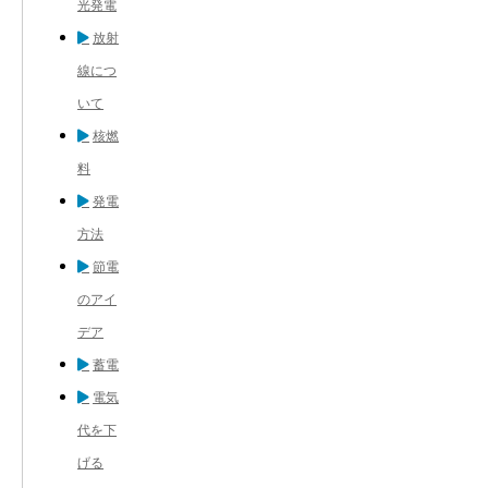
光発電
放射
線につ
いて
核燃
料
発電
方法
節電
のアイ
デア
蓄電
電気
代を下
げる