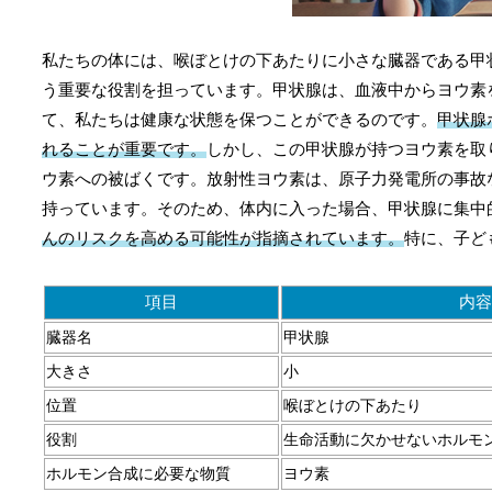
私たちの体には、喉ぼとけの下あたりに小さな臓器である甲
う重要な役割を担っています。甲状腺は、血液中からヨウ素
て、私たちは健康な状態を保つことができるのです。
甲状腺
れることが重要です。
しかし、この甲状腺が持つヨウ素を取
ウ素への被ばくです。放射性ヨウ素は、原子力発電所の事故
持っています。そのため、体内に入った場合、甲状腺に集中
んのリスクを高める可能性が指摘されています。
特に、子ど
項目
内容
臓器名
甲状腺
大きさ
小
位置
喉ぼとけの下あたり
役割
生命活動に欠かせないホルモ
ホルモン合成に必要な物質
ヨウ素