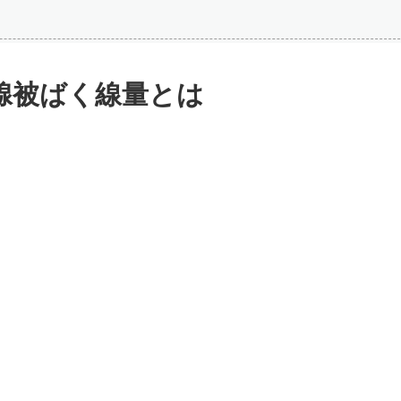
腺被ばく線量とは