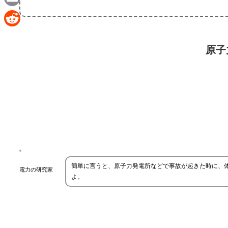
Email
Reddit
原子
簡単に言うと、原子力発電所などで事故が起きた時に、
電力の研究家
よ。