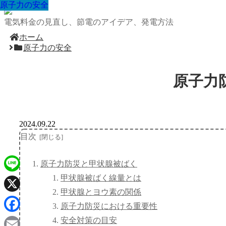
原子力の安全
原子力の安全
原子力の安全
原子力の安全
原子力の安全
原子力の安全
原子力の安全
原子力の安全
原子力の安全
電気料金の見直し、節電のアイデア、発電方法
ホーム
原子力の安全
原子力
2024.09.22
目次
原子力防災と甲状腺被ばく
甲状腺被ばく線量とは
Line
甲状腺とヨウ素の関係
X
原子力防災における重要性
Facebook
安全対策の目安