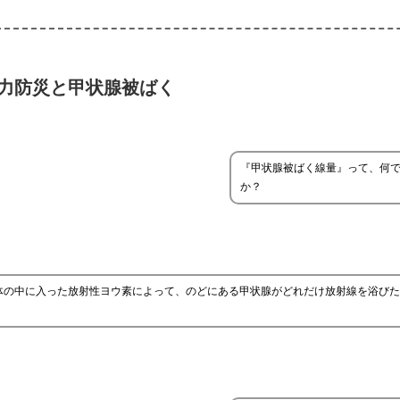
力防災と甲状腺被ばく
『甲状腺被ばく線量』って、何
か？
体の中に入った放射性ヨウ素によって、のどにある甲状腺がどれだけ放射線を浴びた