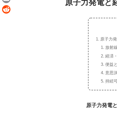
原子力発電と
e
a
E
c
m
R
e
a
e
b
i
d
o
原子力発
l
d
o
放射
i
k
経済
t
便益
意思
持続
原子力発電