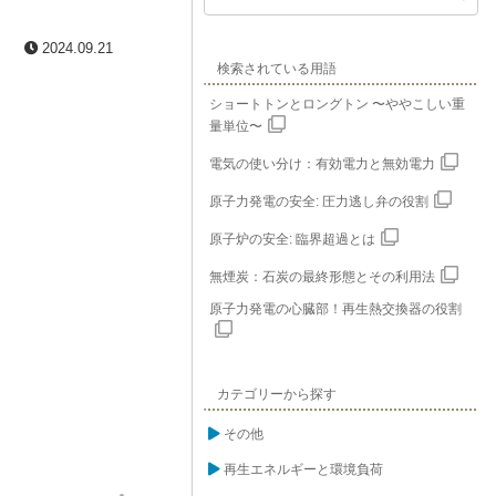
2024.09.21
検索されている用語
ショートトンとロングトン 〜ややこしい重
量単位〜
電気の使い分け：有効電力と無効電力
原子力発電の安全: 圧力逃し弁の役割
原子炉の安全: 臨界超過とは
無煙炭：石炭の最終形態とその利用法
原子力発電の心臓部！再生熱交換器の役割
カテゴリーから探す
その他
再生エネルギーと環境負荷