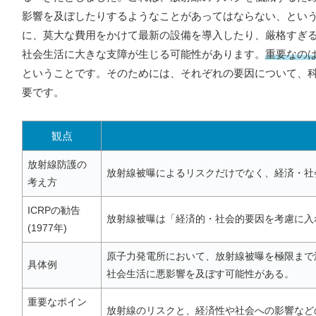
影響を及ぼしたりするようなことがあってはならない、とい
に、莫大な費用をかけて最新の設備を導入したり、厳格すぎ
社会生活に大きな支障が生じる可能性があります。
重要なの
ということです。そのためには、それぞれの要因について、
要です。
観点
放射線防護の
放射線被曝によるリスクだけでなく、経済・社
考え方
ICRPの勧告
放射線被曝は「経済的・社会的要因を考慮に入
(1977年)
原子力発電所において、放射線被曝を極限まで
具体例
社会生活に悪影響を及ぼす可能性がある。
重要なポイン
放射線のリスクと、経済性や社会への影響など