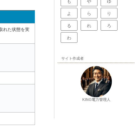
も
や
ゆ
よ
ら
り
る
れ
ろ
取れた状態を実
わ
サイト作成者
KING電力管理人