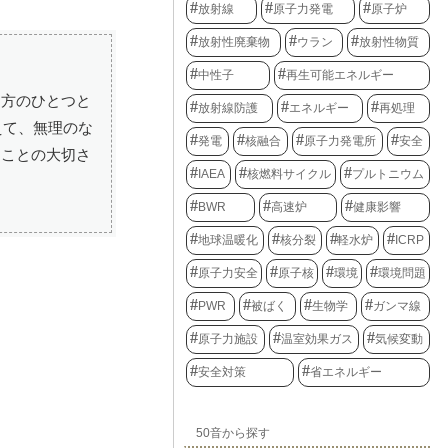
放射線
原子力発電
原子炉
放射性廃棄物
ウラン
放射性物質
中性子
再生可能エネルギー
え方のひとつと
放射線防護
エネルギー
再処理
えて、無理のな
発電
核融合
原子力発電所
安全
ることの大切さ
IAEA
核燃料サイクル
プルトニウム
BWR
高速炉
健康影響
地球温暖化
核分裂
軽水炉
ICRP
原子力安全
原子核
環境
環境問題
PWR
被ばく
生物学
ガンマ線
原子力施設
温室効果ガス
気候変動
安全対策
省エネルギー
50音から探す