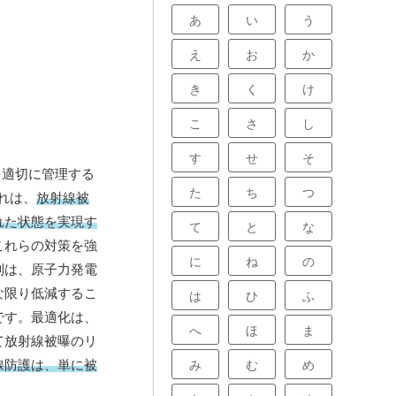
あ
い
う
え
お
か
き
く
け
こ
さ
し
す
せ
そ
を適切に管理する
た
ち
つ
れは、
放射線被
れた状態を実現す
て
と
な
これらの対策を強
に
ね
の
制は、原子力発電
な限り低減するこ
は
ひ
ふ
です。最適化は、
へ
ほ
ま
て放射線被曝のリ
線防護は、単に被
み
む
め