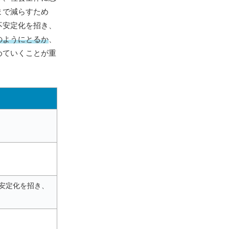
まで減らすため
不安定化を招き、
のようにとるか
、
めていくことが重
安定化を招き、