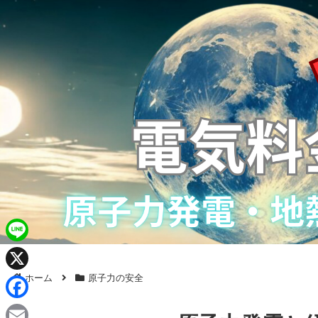
L
i
ホーム
原子力の安全
X
n
F