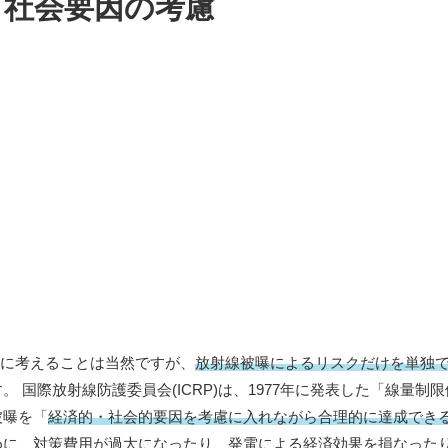
・社会要因の考慮
先に考えることは当然ですが、
放射線被曝によるリスクだけを単独
。 国際放射線防護委員会(ICRP)は、1977年に発表した「線量制
被曝を「
経済的・社会的要因を考慮に入れながら合理的に達成でき
めに、対策費用が過大になったり、発電による経済効果を損なった