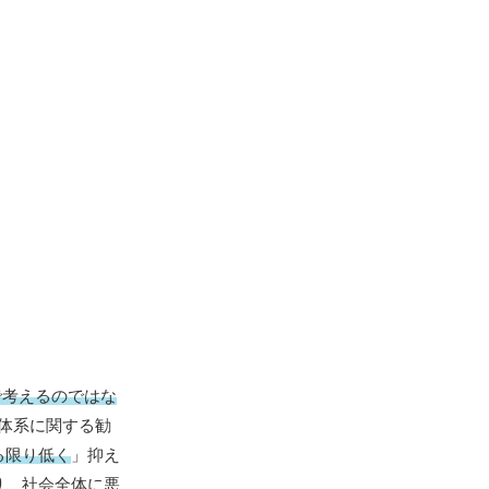
で考えるのではな
限体系に関する勧
る限り低く
」抑え
り、社会全体に悪