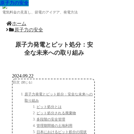
原子力の安全
原子力の安全
原子力の安全
原子力の安全
原子力の安全
原子力の安全
原子力の安全
原子力の安全
原子力の安全
電気料金の見直し、節電のアイデア、発電方法
ホーム
原子力の安全
原子力発電とピット処分：安
全な未来への取り組み
2024.09.22
目次
原子力発電とピット処分：安全な未来への
取り組み
ピット処分とは
ピット処分される廃棄物
多段階の安全管理
管理期間後の土地利用
日本におけるピット処分の現状