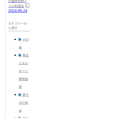
の最終形態と
その利用法
2024.09.24
カテゴリーか
ら探す
その
他
再生
エネル
ギーと
環境負
荷
原子
力の安
全