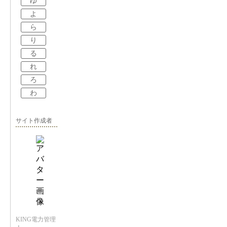
ゆ
よ
ら
り
る
れ
ろ
わ
サイト作成者
KING電力管理