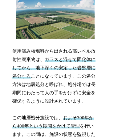
使用済み核燃料から出される高レベル放
射性廃棄物は、
ガラスと混ぜて固化体に
してから、地下深くの安定した岩盤層に
処分する
ことになっています。この処分
方法は地層処分と呼ばれ、処分場では長
期間にわたって人の手をかけずに安全を
確保するように設計されています。
この地層処分施設では、
およそ300年か
ら400年という期間をかけて管理
を行い
ます。この間は、施設の状態を監視した