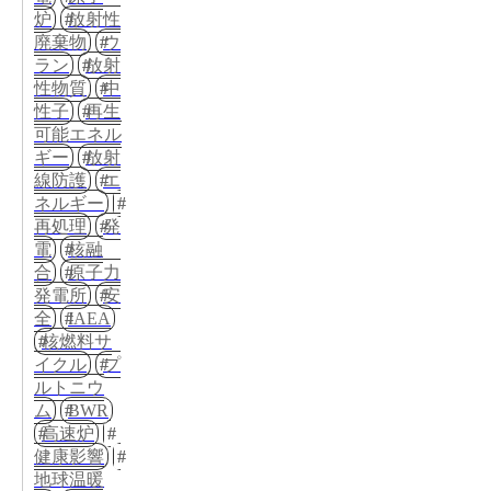
炉
放射性
廃棄物
ウ
ラン
放射
性物質
中
性子
再生
可能エネル
ギー
放射
線防護
エ
ネルギー
再処理
発
電
核融
合
原子力
発電所
安
全
IAEA
核燃料サ
イクル
プ
ルトニウ
ム
BWR
高速炉
健康影響
地球温暖