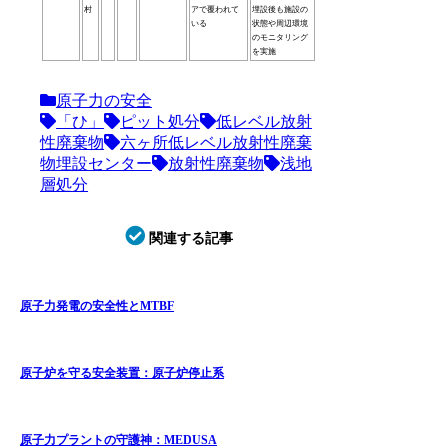
村
アで覆われて
埋設後も施設の
いる
状態や周辺環境
のモニタリング
を実施
原子力の安全
「ひ」
ピット処分
低レベル放射
性廃棄物
六ヶ所低レベル放射性廃棄
物埋設センター
放射性廃棄物
浅地
層処分
関連する記事
原子力発電の安全性とMTBF
原子炉を守る安全装置：原子炉停止系
原子力プラントの守護神：MEDUSA