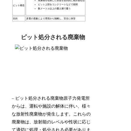
廃棄物を収納した容器を規則的に積み重ねる
ピット上部をコンクリートなどで密閉
ピット構造
数メートル以上の覆土層で覆う
目的
多重の遮蔽により環境から隔離し、安全に保管
ピット処分される廃棄物
– ピット処分される廃棄物原子力発電所
からは、運転や施設の解体に伴い、様々
な放射性廃棄物が発生します。これらの
廃棄物は、放射能のレベルや性状に応じ
て適切に処理・処分される必要がありま