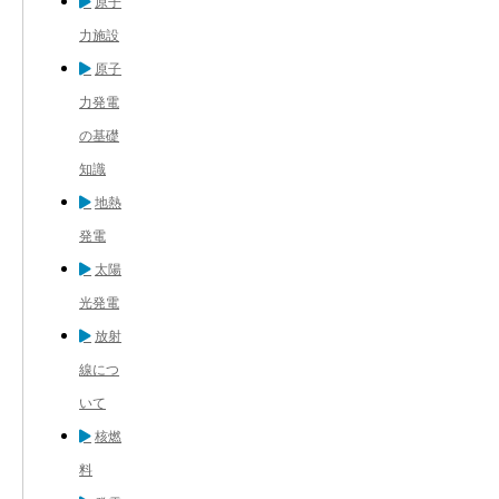
原子
力施設
原子
力発電
の基礎
知識
地熱
発電
太陽
光発電
放射
線につ
いて
核燃
料