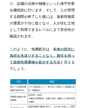
り、設備の点検や補修といった保守作業
を継続的に行います。そして、人が管理
する期間が終了した後には、放射性物質
の濃度が十分に低くなり、人が住む土地
として利用できるレベルにまで安全性が
確認されます。
このように、地層処分は、
未来の世代に
負担を先送りすることなく、責任を持っ
て放射性廃棄物を処分する方法
と言える
でしょう。
項目
概要
高レベル放射性廃
ガラス固化体にして、地下深くの安定した岩盤層に処
棄物の処理方法
分（地層処分）
約300年～400年
地層処分施設の管
※施設の状態監視、設備の点検・補修などの保守作業
理期間
を継続
放射性物質の濃度が低下し、人が住む土地として利用