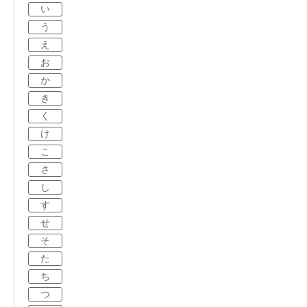
い
う
え
お
か
き
く
け
こ
さ
し
す
せ
そ
た
ち
つ