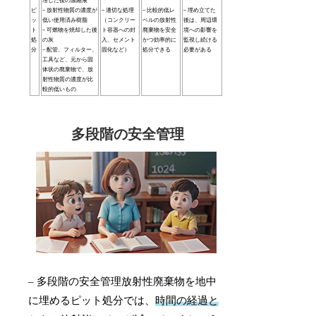
理した後の濃縮液
ピ
– 放射性物質の濃度が
– 適切な処理
– 比較的低レ
– 埋め立てた
ッ
低い使用済み樹脂
（コンクリー
ベルの放射性
後は、周辺環
ト
– 可燃物を焼却した後
ト容器への封
廃棄物を安全
境への影響を
処
の灰
入、セメント
かつ効率的に
監視し続ける
分
– 配管、フィルター、
固化など）
処分できる
必要がある
工具など、元から固
体状の廃棄物で、放
射性物質の濃度が比
較的低いもの
多段階の安全管理
– 多段階の安全管理放射性廃棄物を地中
に埋めるピット処分では、
時間の経過と