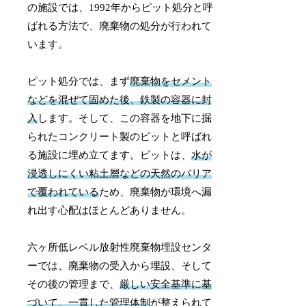
の施設では、1992年からピット処分と呼
ばれる方法で、廃棄物の処分が行われて
います。
ピット処分では、まず
廃棄物をセメント
などを混ぜて固めた後、鉄製の容器に封
入
します。そして、この容器を地下に掘
られたコンクリート製のピットと呼ばれ
る施設に埋め立てます。ピットは、
水が
浸透しにくい粘土層などの天然のバリア
で覆われている
ため、廃棄物が環境へ漏
れ出す心配はほとんどありません。
六ヶ所低レベル放射性廃棄物埋設センタ
ーでは、廃棄物の受入から埋設、そして
その後の管理まで、
厳しい安全基準に基
づいて、一貫した管理体制
が整えられて