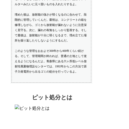
ルターみたいに元々固いものを入れたりするよ。
埋めた後は、放射能の強さが弱くなるのに合わせて、段
階的に管理していくんだ。最初は、コンクリートの箱を
修理しながら、ゴミから放射能が漏れないように注意深
く見守る。次に、漏れの有無をしっかり監視する。そし
て最後は、放射能が十分に弱くなるまで、埋め立てた場
所を掘り返したりしないようにするんだ。
このような管理をおおよそ300年から400年くらい続け
る。そして、管理期間が終われば、普通の土地として使
えるようになるんだよ。青森県にある六ヶ所低レベル放
射性廃棄物埋設センターでは、1992年からこの方法で原
子力発電所から出るゴミの処分を行っているよ。
ピット処分とは