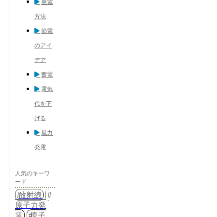
発電
方法
節電
のアイ
デア
蓄電
電気
代を下
げる
風力
発電
人気のキーワ
ード
放射線
原子力発
電
原子