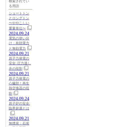
検索されてい
る用語
ショートトン
とロングトン
〜ややこしい
重量単位〜
2024.09.24
電気の使い分
け：有効電力
と無効電力
2024.09.21
原子力発電の
安全: 圧力逃し
弁の役割
2024.09.21
原子力発電の
心臓部！再生
熱交換器の役
割
2024.09.24
原子炉の安全:
臨界超過とは
2024.09.21
無煙炭：石炭