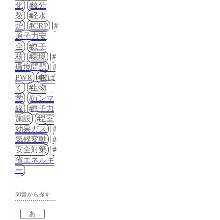
化
核分
裂
軽水
炉
ICRP
原子力安
全
原子
核
環境
環境問題
PWR
被ば
く
生物
学
ガンマ
線
原子力
施設
温室
効果ガス
気候変動
安全対策
省エネルギ
ー
50音から探す
あ