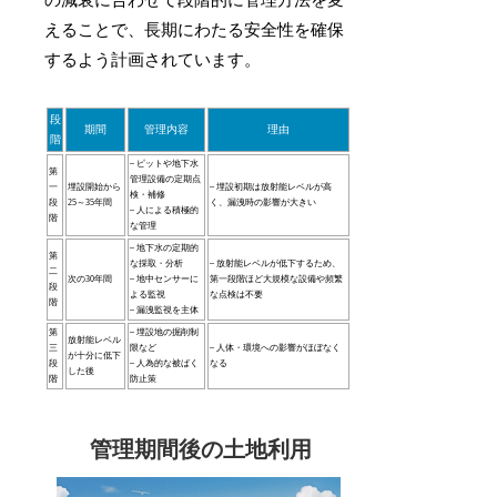
えることで、長期にわたる安全性を確保
するよう計画されています。
段
期間
管理内容
理由
階
– ピットや地下水
第
管理設備の定期点
一
埋設開始から
– 埋設初期は放射能レベルが高
検・補修
段
25～35年間
く、漏洩時の影響が大きい
– 人による積極的
階
な管理
– 地下水の定期的
第
な採取・分析
– 放射能レベルが低下するため、
二
次の30年間
– 地中センサーに
第一段階ほど大規模な設備や頻繁
段
よる監視
な点検は不要
階
– 漏洩監視を主体
第
– 埋設地の掘削制
放射能レベル
三
限など
– 人体・環境への影響がほぼなく
が十分に低下
段
– 人為的な被ばく
なる
した後
階
防止策
管理期間後の土地利用