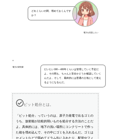
どれくらいの間、埋めておくんです
か？
電力を見直したい
電力の研究家
だいたい300～400年くらいは管理していく予定だ
よ。その間も、ちゃんと安全かどうか確認していく
んだよ。そして、最終的には普通の土地として使え
るようになるんだ。
ピット処分とは。
「ピット処分」っていうのは、原子力発電で出るゴミの
うち、放射能が比較的弱いものを処分する方法のことだ
よ。具体的には、地下の浅い場所にコンクリートで作っ
た箱を埋め込んで、その中にゴミを入れるんだ。ゴミは
セメントなどで固めてドラム缶に入れたり、配管やフィ