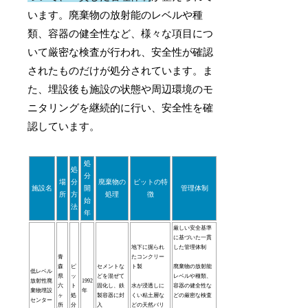
います。廃棄物の放射能のレベルや種
類、容器の健全性など、様々な項目につ
いて厳密な検査が行われ、安全性が確認
されたものだけが処分されています。ま
た、埋設後も施設の状態や周辺環境のモ
ニタリングを継続的に行い、安全性を確
認しています。
処
処
分
場
分
廃棄物の
ピットの特
施設名
開
管理体制
所
方
処理
徴
始
法
年
厳しい安全基準
に基づいた一貫
地下に掘られ
した管理体制
青
たコンクリー
森
ピ
セメントな
ト製
廃棄物の放射能
低レベル
県
ッ
どを混ぜて
レベルや種類、
放射性廃
1992
六
ト
固化し、鉄
水が浸透しに
容器の健全性な
棄物埋設
年
ヶ
処
製容器に封
くい粘土層な
どの厳密な検査
センター
所
分
入
どの天然バリ