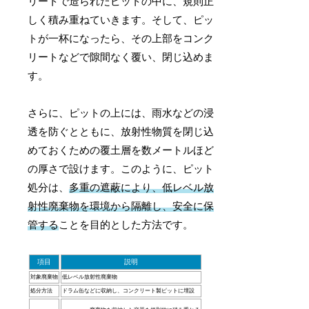
リートで造られたピットの中に、規則正
しく積み重ねていきます。そして、ピッ
トが一杯になったら、その上部をコンク
リートなどで隙間なく覆い、閉じ込めま
す。
さらに、ピットの上には、雨水などの浸
透を防ぐとともに、放射性物質を閉じ込
めておくための覆土層を数メートルほど
の厚さで設けます。このように、ピット
処分は、
多重の遮蔽により、低レベル放
射性廃棄物を環境から隔離し、安全に保
管する
ことを目的とした方法です。
項目
説明
対象廃棄物
低レベル放射性廃棄物
処分方法
ドラム缶などに収納し、コンクリート製ピットに埋設