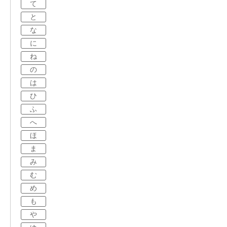
て
と
な
に
ね
の
は
ひ
ふ
へ
ほ
ま
み
む
め
も
や