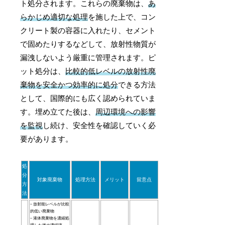
ト処分されます。これらの廃棄物は、
あ
らかじめ適切な処理
を施した上で、コン
クリート製の容器に入れたり、セメント
で固めたりするなどして、放射性物質が
漏洩しないよう厳重に管理されます。ピ
ット処分は、
比較的低レベルの放射性廃
棄物を安全かつ効率的に処分
できる方法
として、国際的にも広く認められていま
す。埋め立てた後は、
周辺環境への影響
を監視
し続け、安全性を確認していく必
要があります。
処
分
対象廃棄物
処理方法
メリット
留意点
方
法
– 放射能レベルが比較
的低い廃棄物
– 液体廃棄物を濃縮処