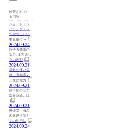
検索されてい
る用語
ショートトン
とロングトン
〜ややこしい
重量単位〜
2024.09.24
原子力発電の
安全: 圧力逃し
弁の役割
2024.09.21
電気の使い分
け：有効電力
と無効電力
2024.09.21
原子炉の安全:
臨界超過とは
2024.09.21
無煙炭：石炭
の最終形態と
その利用法
2024.09.24