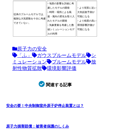
– 地形の影響を詳細に考
慮したモデルの開発
– より現実に近い
– 時間・場所による風
大気拡散予測が
従来のプルームモデルでは、
速・風向の変化を取り入
可能になる
複雑な大気変動を十分に考慮
れたモデルの開発
– より精度の高い
できていない。
– 気象要素を考慮した数
環境影響評価が
値シミュレーションモデ
可能になる
ルの利用
原子力の安全
「ふ」
ガウスプルームモデル
シ
ミュレーション
プルームモデル
放
射性物質拡散
環境影響評価
関連する記事
安全の要！中央制御室外原子炉停止装置とは？
原子力損害賠償：被害者保護のしくみ