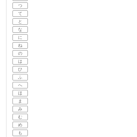
つ
て
と
な
に
ね
の
は
ひ
ふ
へ
ほ
ま
み
む
め
も