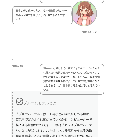
煙突の煙の広がり方と、放射性物質を含んだ空
気の広がり方を同じように計算できるんです
か？
電力を見直したい
電力の研究家
基本的には同じように計算できるんだ。どちらも目
に見えない物質が空気中でどのように広がっていく
かを計算するモデルだからね。もちろん、放射性物
質の種類や気象条件によって計算方法は複雑になる
こともあるけど、基本的な考え方は同じと考えてい
いよ。
プルームモデルとは。
「プルームモデル」は、工場などの煙突から出る煙が、
空気中でどのように広がっていくかをコンピューターで
模倣する技術の一つです。これは「ガウスプルームモデ
ル」とも呼ばれます。元々は、火力発電所から出る汚染
物質が環境にどんな影響を与えるかを調べるために作ら