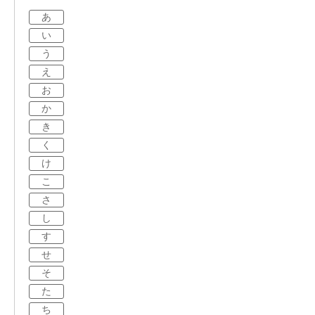
あ
い
う
え
お
か
き
く
け
こ
さ
し
す
せ
そ
た
ち