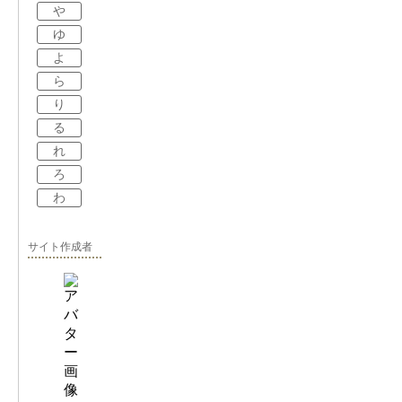
や
ゆ
よ
ら
り
る
れ
ろ
わ
サイト作成者