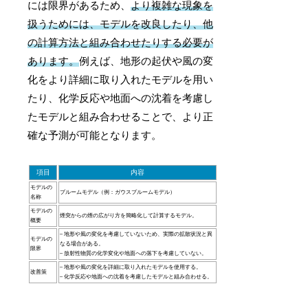
には限界があるため、
より複雑な現象を
扱うためには、モデルを改良したり、他
の計算方法と組み合わせたりする必要が
あります。
例えば、地形の起伏や風の変
化をより詳細に取り入れたモデルを用い
たり、化学反応や地面への沈着を考慮し
たモデルと組み合わせることで、より正
確な予測が可能となります。
項目
内容
モデルの
プルームモデル（例：ガウスプルームモデル）
名称
モデルの
煙突からの煙の広がり方を簡略化して計算するモデル。
概要
– 地形や風の変化を考慮していないため、実際の拡散状況と異
モデルの
なる場合がある。
限界
– 放射性物質の化学変化や地面への落下を考慮していない。
– 地形や風の変化を詳細に取り入れたモデルを使用する。
改善策
– 化学反応や地面への沈着を考慮したモデルと組み合わせる。