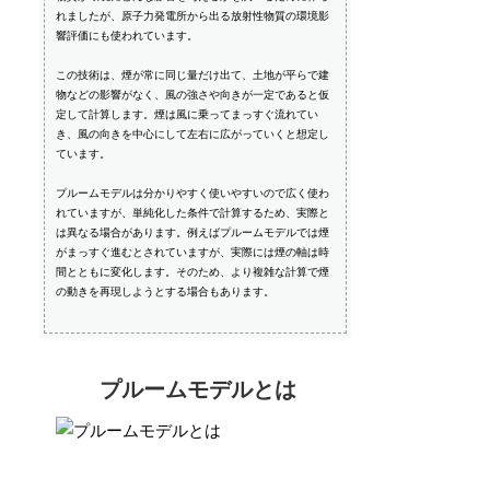
れましたが、原子力発電所から出る放射性物質の環境影
響評価にも使われています。
この技術は、煙が常に同じ量だけ出て、土地が平らで建
物などの影響がなく、風の強さや向きが一定であると仮
定して計算します。煙は風に乗ってまっすぐ流れてい
き、風の向きを中心にして左右に広がっていくと想定し
ています。
プルームモデルは分かりやすく使いやすいので広く使わ
れていますが、単純化した条件で計算するため、実際と
は異なる場合があります。例えばプルームモデルでは煙
がまっすぐ進むとされていますが、実際には煙の軸は時
間とともに変化します。そのため、より複雑な計算で煙
の動きを再現しようとする場合もあります。
プルームモデルとは