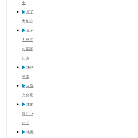
全
原子
力施設
原子
力発電
の基礎
知識
地熱
発電
太陽
光発電
放射
線につ
いて
核燃