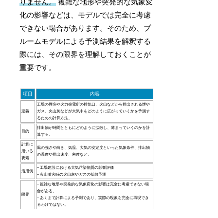
りません。
複雑な地形や突発的な気象変
化の影響などは、モデルでは完全に考慮
できない場合があります。そのため、プ
ルームモデルによる予測結果を解釈する
際には、その限界を理解しておくことが
重要です。
項目
内容
工場の煙突や火力発電所の排気口、火山などから排出される煙や
定義
ガス、火山灰などが大気中をどのように広がっていくかを予測す
るための計算方法。
排出物が時間とともにどのように拡散し、薄まっていくのかを計
目的
算する。
計算に
風の強さや向き、気温、大気の安定度といった気象条件、排出物
用いる
の温度や排出速度、密度など。
要素
– 工場建設における大気汚染物質の影響評価
活用例
– 火山噴火時の火山灰やガスの拡散予測
– 複雑な地形や突発的な気象変化の影響は完全に考慮できない場
合がある。
限界
– あくまで計算による予測であり、実際の現象を完全に再現でき
るわけではない。