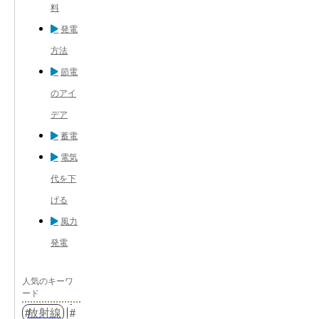
料
発電
方法
節電
のアイ
デア
蓄電
電気
代を下
げる
風力
発電
人気のキーワ
ード
放射線