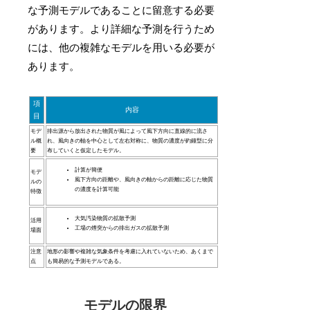
な予測モデルであることに留意する必要
があります。より詳細な予測を行うため
には、他の複雑なモデルを用いる必要が
あります。
項
内容
目
モデ
排出源から放出された物質が風によって風下方向に直線的に流さ
ル概
れ、風向きの軸を中心として左右対称に、物質の濃度が釣鐘型に分
要
布していくと仮定したモデル。
計算が簡便
モデ
風下方向の距離や、風向きの軸からの距離に応じた物質
ルの
の濃度を計算可能
特徴
大気汚染物質の拡散予測
活用
工場の煙突からの排出ガスの拡散予測
場面
注意
地形の影響や複雑な気象条件を考慮に入れていないため、あくまで
点
も簡易的な予測モデルである。
モデルの限界