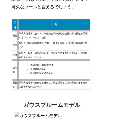
可欠なツールと言えるでしょう。
項
内容
目
原子力発電所において、事故発生時の放射性物質の大気拡散を予測
概要
するシミュレーション技術
放射性物質の拡散範囲を予測し、環境と住民への影響を最小限に抑
目的
える
風向き、風速、大気の安定度、地形などの要素を考慮した、現実に
特徴
近いシミュレーション
周辺住民への影響評価
活用
避難経路の策定
例
緊急時対応計画の策定
重要
原子力発電所の安全性を確保し、周辺環境と住民の安全を守るため
性
の必要不可欠なツール
ガウスプルームモデル