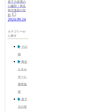
原子力発電の
心臓部！再生
熱交換器の役
割
2024.09.24
カテゴリーか
ら探す
その
他
再生
エネル
ギーと
環境負
荷
原子
力の安