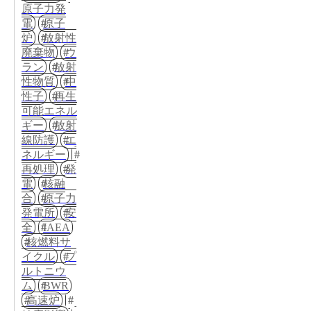
原子力発
電
原子
炉
放射性
廃棄物
ウ
ラン
放射
性物質
中
性子
再生
可能エネル
ギー
放射
線防護
エ
ネルギー
再処理
発
電
核融
合
原子力
発電所
安
全
IAEA
核燃料サ
イクル
プ
ルトニウ
ム
BWR
高速炉