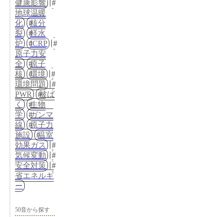
健康影響
地球温暖
化
核分
裂
軽水
炉
ICRP
原子力安
全
原子
核
環境
環境問題
PWR
被ば
く
生物
学
ガンマ
線
原子力
施設
温室
効果ガス
気候変動
安全対策
省エネルギ
ー
50音から探す