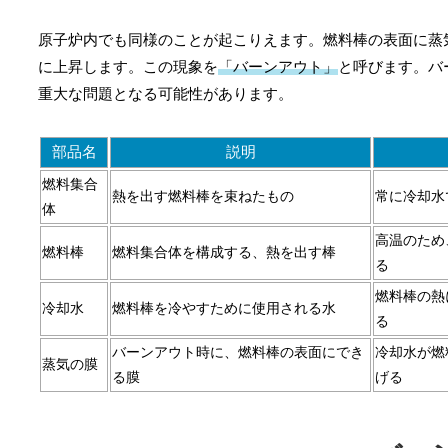
原子炉内でも同様のことが起こりえます。燃料棒の表面に蒸
に上昇します。この現象を
「バーンアウト」
と呼びます。バ
重大な問題となる可能性があります。
部品名
説明
燃料集合
熱を出す燃料棒を束ねたもの
常に冷却水
体
高温のため
燃料棒
燃料集合体を構成する、熱を出す棒
る
燃料棒の熱
冷却水
燃料棒を冷やすために使用される水
る
バーンアウト時に、燃料棒の表面にでき
冷却水が燃
蒸気の膜
る膜
げる