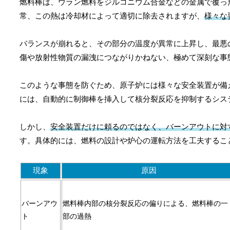
燃料棒は、ウラン燃料をジルコニウム合金などの金属で覆っ
常、この熱は冷却材によって適切に除去されますが、
様々な
バランスが崩れると、その部分の温度が異常に上昇し、最悪
傷や放射性物質の漏洩につながりかねない、極めて深刻な事
このような事態を防ぐため、原子炉には様々な安全装置が備
には、自動的に制御棒を挿入して核分裂反応を抑制するシス
しかし、
安全装置だけに頼るのではなく、バーンアウトに対
す。具体的には、燃料の設計や炉心の運転方法を工夫するこ
現象
原因
バーンアウ
燃料棒内部の核分裂反応の偏りによる、燃料棒の一
ト
部の過熱