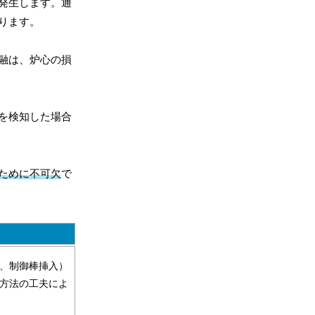
発生します。通
ります。
融は、炉心の損
を検知した場合
ために不可欠
で
、制御棒挿入）
方法の工夫によ