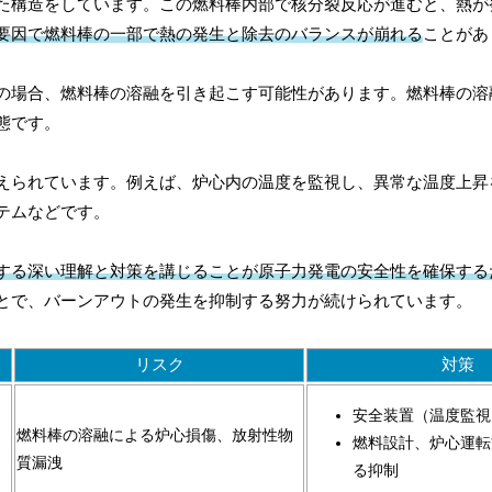
た構造をしています。この燃料棒内部で核分裂反応が進むと、熱が
要因で燃料棒の一部で熱の発生と除去のバランスが崩れる
ことがあ
の場合、燃料棒の溶融を引き起こす可能性があります。燃料棒の溶
態です。
えられています。例えば、炉心内の温度を監視し、異常な温度上昇
テムなどです。
する深い理解と対策を講じることが原子力発電の安全性を確保する
とで、バーンアウトの発生を抑制する努力が続けられています。
リスク
対策
安全装置（温度監視
燃料棒の溶融による炉心損傷、放射性物
燃料設計、炉心運転
質漏洩
る抑制