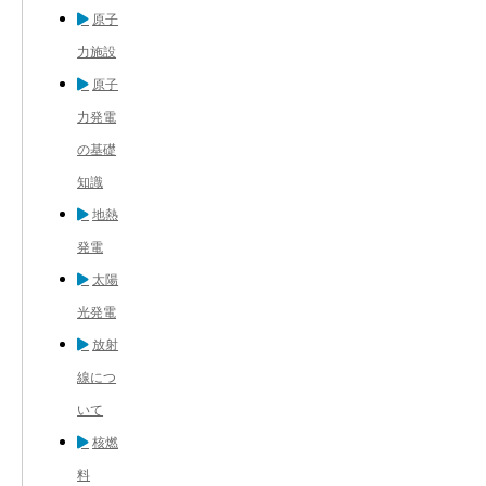
原子
力施設
原子
力発電
の基礎
知識
地熱
発電
太陽
光発電
放射
線につ
いて
核燃
料