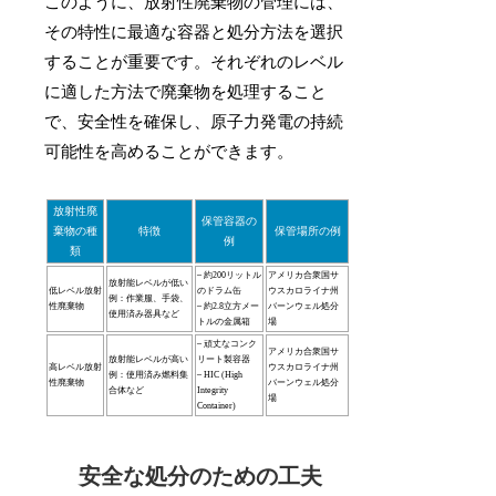
このように、放射性廃棄物の管理には、
その特性に最適な容器と処分方法を選択
することが重要です。それぞれのレベル
に適した方法で廃棄物を処理すること
で、安全性を確保し、原子力発電の持続
可能性を高めることができます。
放射性廃
保管容器の
棄物の種
特徴
保管場所の例
例
類
– 約200リットル
アメリカ合衆国サ
放射能レベルが低い
低レベル放射
のドラム缶
ウスカロライナ州
例：作業服、手袋、
性廃棄物
– 約2.8立方メー
バーンウェル処分
使用済み器具など
トルの金属箱
場
– 頑丈なコンク
アメリカ合衆国サ
放射能レベルが高い
リート製容器
高レベル放射
ウスカロライナ州
例：使用済み燃料集
– HIC (High
性廃棄物
バーンウェル処分
合体など
Integrity
場
Container)
安全な処分のための工夫