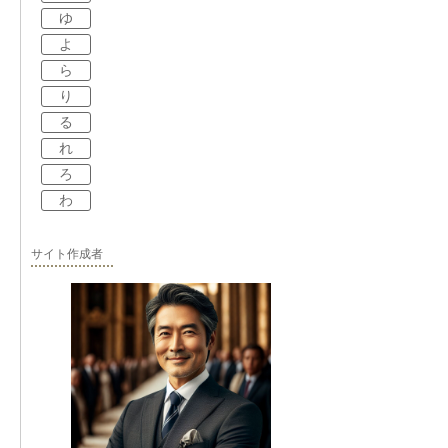
ゆ
よ
ら
り
る
れ
ろ
わ
サイト作成者