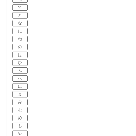
て
と
な
に
ね
の
は
ひ
ふ
へ
ほ
ま
み
む
め
も
や