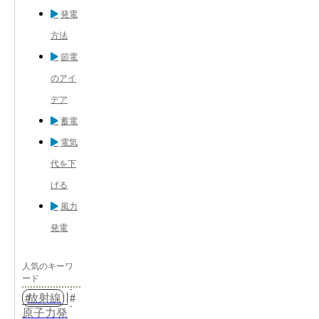
発電
方法
節電
のアイ
デア
蓄電
電気
代を下
げる
風力
発電
人気のキーワ
ード
放射線
原子力発