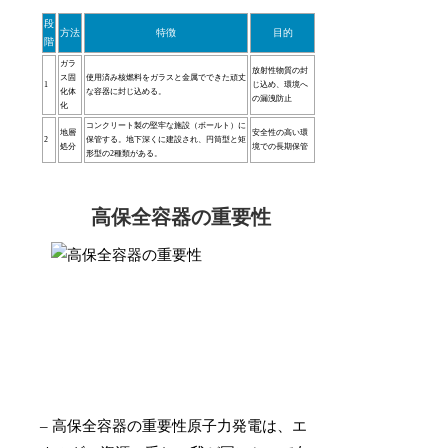
段
方法
特徴
目的
階
ガラ
放射性物質の封
ス固
使用済み核燃料をガラスと金属でできた頑丈
1
じ込め、環境へ
化体
な容器に封じ込める。
の漏洩防止
化
コンクリート製の堅牢な施設（ボールト）に
地層
安全性の高い環
2
保管する。地下深くに建設され、円筒型と矩
処分
境での長期保管
形型の2種類がある。
高保全容器の重要性
– 高保全容器の重要性原子力発電は、エ