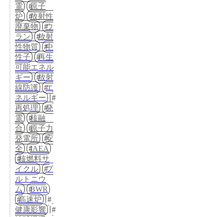
電
原子
炉
放射性
廃棄物
ウ
ラン
放射
性物質
中
性子
再生
可能エネル
ギー
放射
線防護
エ
ネルギー
再処理
発
電
核融
合
原子力
発電所
安
全
IAEA
核燃料サ
イクル
プ
ルトニウ
ム
BWR
高速炉
健康影響