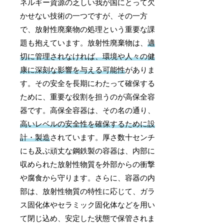
ネルギー資源の乏しい我が国にとって欠
かせない技術の一つですが、その一方
で、放射性廃棄物の処理という重要な課
題も抱えています。放射性廃棄物は、
適
切に管理されなければ、環境や人々の健
康に深刻な影響を与える可能性
がありま
す。その安全を長期にわたって確保する
ために、重要な役割を担うのが高保全容
器です。高保全容器は、その名の通り、
高いレベルの安全性を確保するために設
計・製造
されています。厚さ数十センチ
にも及ぶ頑丈な鋼鉄製の容器は、内部に
収められた放射性物質を外部からの衝撃
や腐食から守ります。さらに、容器の内
部は、放射性物質の特性に応じて、ガラ
ス固化体やセラミック固化体などを用い
て閉じ込め、安定した状態で保管されま