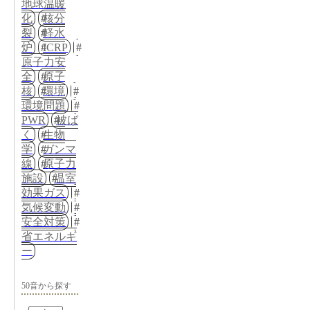
地球温暖
化
核分
裂
軽水
炉
ICRP
原子力安
全
原子
核
環境
環境問題
PWR
被ば
く
生物
学
ガンマ
線
原子力
施設
温室
効果ガス
気候変動
安全対策
省エネルギ
ー
50音から探す