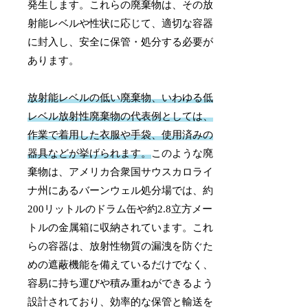
発生します。これらの廃棄物は、その放
射能レベルや性状に応じて、適切な容器
に封入し、安全に保管・処分する必要が
あります。
放射能レベルの低い廃棄物、いわゆる低
レベル放射性廃棄物の代表例としては、
作業で着用した衣服や手袋、使用済みの
器具などが挙げられます。
このような廃
棄物は、アメリカ合衆国サウスカロライ
ナ州にあるバーンウェル処分場では、約
200リットルのドラム缶や約2.8立方メー
トルの金属箱に収納されています。これ
らの容器は、放射性物質の漏洩を防ぐた
めの遮蔽機能を備えているだけでなく、
容易に持ち運びや積み重ねができるよう
設計されており、効率的な保管と輸送を