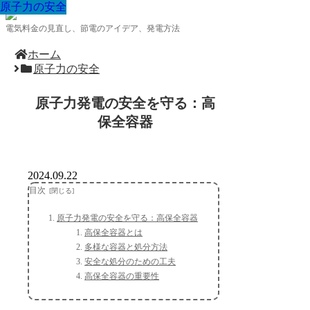
原子力の安全
原子力の安全
原子力の安全
原子力の安全
原子力の安全
原子力の安全
原子力の安全
原子力の安全
原子力の安全
電気料金の見直し、節電のアイデア、発電方法
ホーム
原子力の安全
原子力発電の安全を守る：高
保全容器
2024.09.22
目次
原子力発電の安全を守る：高保全容器
高保全容器とは
多様な容器と処分方法
安全な処分のための工夫
高保全容器の重要性