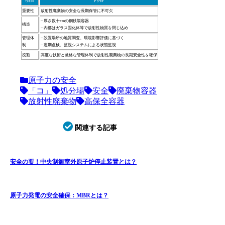
重要性
放射性廃棄物の安全な長期保管に不可欠
– 厚さ数十cmの鋼鉄製容器
構造
– 内部はガラス固化体等で放射性物質を閉じ込め
管理体
– 設置場所の地質調査、環境影響評価に基づく
制
– 定期点検、監視システムによる状態監視
役割
高度な技術と厳格な管理体制で放射性廃棄物の長期安全性を確保
原子力の安全
「コ」
処分場
安全
廃棄物容器
放射性廃棄物
高保全容器
関連する記事
安全の要！中央制御室外原子炉停止装置とは？
原子力発電の安全確保：MBRとは？