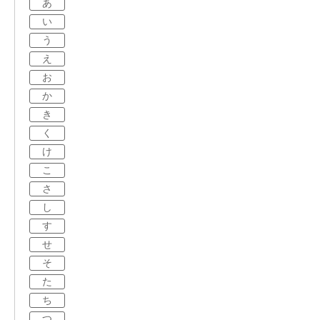
あ
い
う
え
お
か
き
く
け
こ
さ
し
す
せ
そ
た
ち
つ