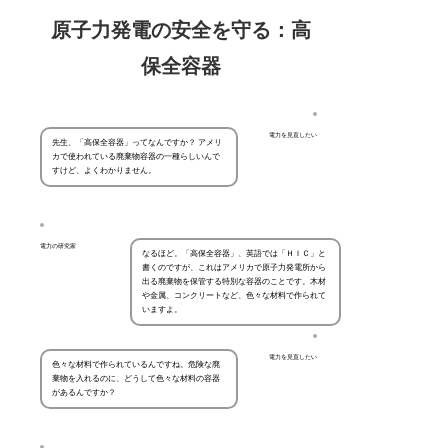
原子力発電の安全を守る：高
保全容器
電力を見直したい
先生、「高保全容器」ってなんですか？ アメリ
カで使われている廃棄物容器の一種らしいんで
すけど、よくわかりません。
電力の研究家
なるほど。「高保全容器」、英語では「ＨＩＣ」と
書くのですが、これはアメリカで原子力発電所から
出る廃棄物を保管する特別な容器のことです。木材
や金属、コンクリートなど、色々な材料で作られて
いますよ。
電力を見直したい
色々な材料で作られているんですね。危険な廃
棄物を入れるのに、どうして色々な材料の容器
があるんですか？