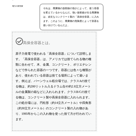
電力の研究家
それは、廃棄物の放射線の強さによって、使う容器
を変えているからなんだ。強い放射線が出る廃棄物
は、頑丈なコンクリート製の「高保全容器」に入れ
ます。このように、廃棄物の危険度によって容器を
使い分けているんだよ。
高保全容器とは。
原子力発電で使われる「高保全容器」について説明しま
す。「高保全容器」は、アメリカでは捨てられる物の種
類に合わせて、木、金属、コンクリート、ポリエチレン
などで作られた容器の一つです。容器には色々な種類が
あり、使われている容器は捨てる場所によって違いま
す。例えば、バーンウェル処分場では、クラスAの捨て
る物は、約200リットル入るドラム缶や約2.8立方メート
ルの金属製の箱などに入れられます。クラスB/Cの捨て
る物は、コンクリート製や高保全容器に入れられます。
この処分場には、円柱形（約14立方メートル）や四角形
（約30立方メートル）のコンクリート製の入れ物があ
り、1995年からこの入れ物を使った捨て方が行われてい
ます。