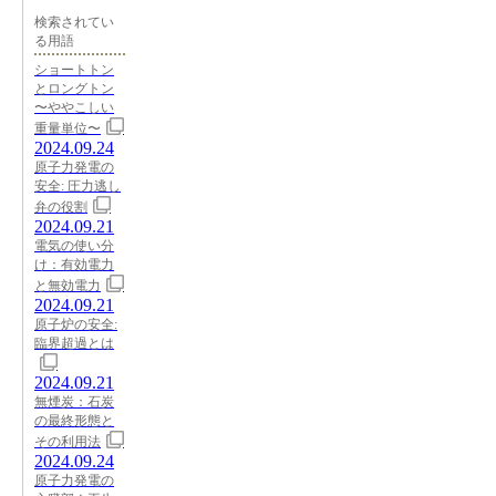
検索されてい
る用語
ショートトン
とロングトン
〜ややこしい
重量単位〜
2024.09.24
原子力発電の
安全: 圧力逃し
弁の役割
2024.09.21
電気の使い分
け：有効電力
と無効電力
2024.09.21
原子炉の安全:
臨界超過とは
2024.09.21
無煙炭：石炭
の最終形態と
その利用法
2024.09.24
原子力発電の