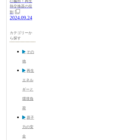
心臓部！再生
熱交換器の役
割
2024.09.24
カテゴリーか
ら探す
その
他
再生
エネル
ギーと
環境負
荷
原子
力の安
全