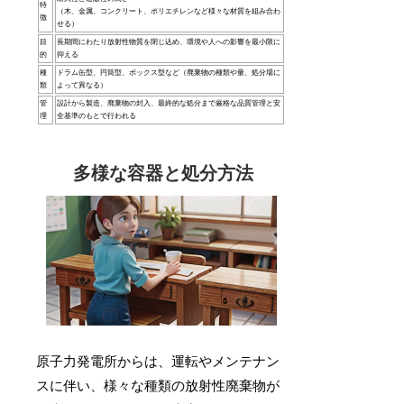
特
（木、金属、コンクリート、ポリエチレンなど様々な材質を組み合わ
徴
せる）
目
長期間にわたり放射性物質を閉じ込め、環境や人への影響を最小限に
的
抑える
種
ドラム缶型、円筒型、ボックス型など（廃棄物の種類や量、処分場に
類
よって異なる）
管
設計から製造、廃棄物の封入、最終的な処分まで厳格な品質管理と安
理
全基準のもとで行われる
多様な容器と処分方法
原子力発電所からは、運転やメンテナン
スに伴い、様々な種類の放射性廃棄物が