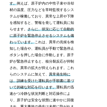
す。
例えば、原子炉内の中性子束や冷却
材の温度、圧力などを常時監視するシス
テムが稼働しており、異常な上昇や下降
を感知すると、警報を発して運転員に知
らせます。
さらに、状況に応じて自動的
に原子炉を緊急停止させるシステムも備
わっています。
これは、異常の兆候を検
知した場合や、運転員が手動で緊急停止
ボタンを押した場合に作動します。原子
炉が緊急停止すると、核分裂反応が抑制
され、異常の拡大が抑えられます。これ
らのシステムに加えて、
異常発生時に
は、訓練を受けた運転員が手順書に基づ
いて的確な対応を行います。
運転員の迅
速かつ冷静な状況判断と対応操作によ
り、原子炉は安全な状態に速やかに回復
され、重大事故の発生は未然に防がれま