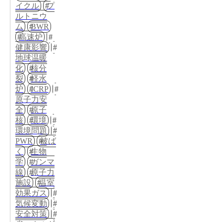
イクル
プ
ルトニウ
ム
BWR
高速炉
健康影響
地球温暖
化
核分
裂
軽水
炉
ICRP
原子力安
全
原子
核
環境
環境問題
PWR
被ば
く
生物
学
ガンマ
線
原子力
施設
温室
効果ガス
気候変動
安全対策