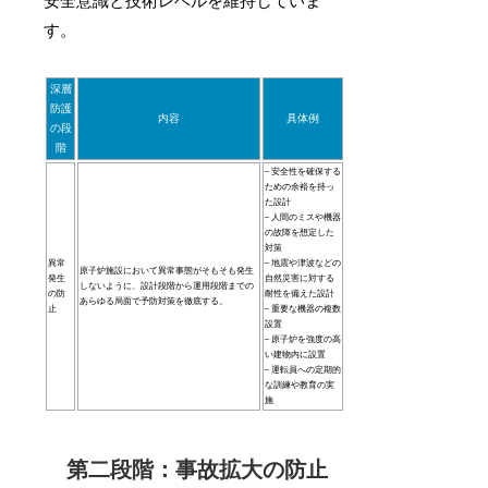
安全意識と技術レベルを維持していま
す。
深層
防護
内容
具体例
の段
階
– 安全性を確保する
ための余裕を持っ
た設計
– 人間のミスや機器
の故障を想定した
対策
異常
– 地震や津波などの
原子炉施設において異常事態がそもそも発生
発生
自然災害に対する
しないように、設計段階から運用段階までの
の防
耐性を備えた設計
あらゆる局面で予防対策を徹底する。
止
– 重要な機器の複数
設置
– 原子炉を強度の高
い建物内に設置
– 運転員への定期的
な訓練や教育の実
施
第二段階：事故拡大の防止