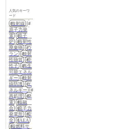
人気のキーワ
ード
放射線
原子力発
電
原子
炉
放射性
廃棄物
ウ
ラン
放射
性物質
中
性子
再生
可能エネル
ギー
放射
線防護
エ
ネルギー
再処理
発
電
核融
合
原子力
発電所
安
全
IAEA
核燃料サ