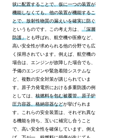
状に配置することで、仮に一つの装置が
機能しなくても、他の装置が機能するこ
とで、放射性物質の漏えいを確実に防ぐ
というものです。この考え方は、
「深層
防護」
とも呼ばれ、航空機や医療など、
高い安全性が求められる他の分野でも広
く採用されています。例えば、航空機の
場合は、エンジンが故障した場合でも、
予備のエンジンや緊急着陸システムな
ど、複数の安全対策が講じられていま
す。原子力発電所における多重防護の例
としては、
核燃料を包む被覆管、原子炉
圧力容器、格納容器など
が挙げられま
す。これらの安全装置は、それぞれ異な
る機能を持ち、互いに補完し合うこと
で、高い安全性を確保しています。例え
ば、万が一、核燃料に損傷が生じても、