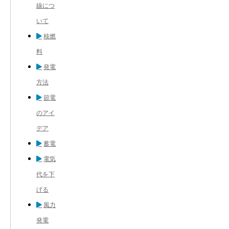
線につ
いて
核燃
料
発電
方法
節電
のアイ
デア
蓄電
電気
代を下
げる
風力
発電