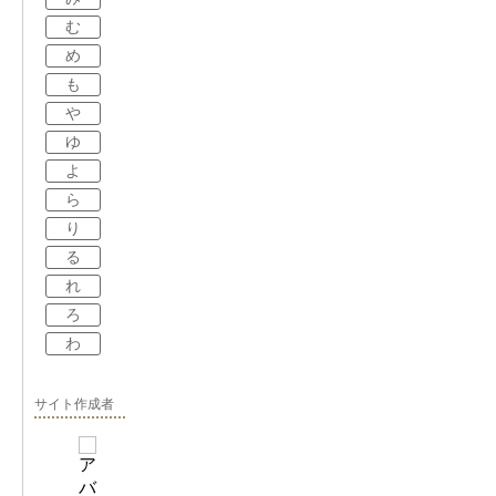
む
め
も
や
ゆ
よ
ら
り
る
れ
ろ
わ
サイト作成者