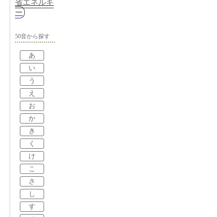
省エネルギ
ー
50音から探す
あ
い
う
え
お
か
き
く
け
こ
さ
し
す