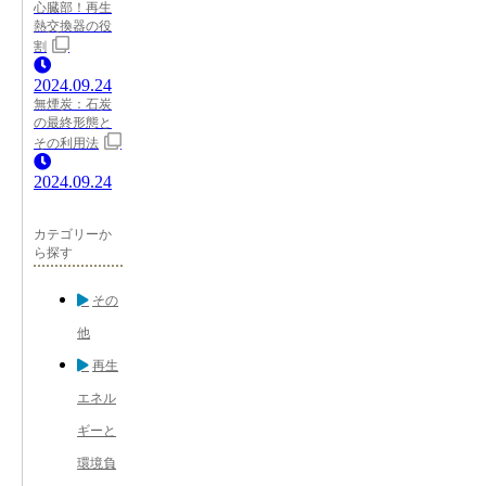
心臓部！再生
熱交換器の役
割
2024.09.24
無煙炭：石炭
の最終形態と
その利用法
2024.09.24
カテゴリーか
ら探す
その
他
再生
エネル
ギーと
環境負