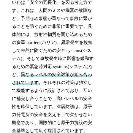
いわば「安全の冗長化」を図る考え方で
す。これは、人間のミスや機器の故障な
ど、予期せぬ事態が重なって事故に繋が
ることを防ぐために非常に重要です。具
体的には、放射性物質を閉じ込めるため
の多重 barriers(バリア)、異常発生を検知
して未然に防ぐための安全 systems(シス
テム)、そして事故発生時に影響を緩和す
るための緊急時対応 systems(システム)な
ど、
異なるレベルの安全対策が組み合わ
されています
。それぞれの対策は独立し
て機能するように設計されており、互い
に補完し合うことで、高いレベルの安全
性を確保しています。深層防護は、原子
力発電所の安全を支える上で欠かせない
概念であり、国際的にも原子力施設の安
全基準として広く採用されています。