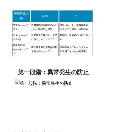
深層防護の
説明
例
層
多重 barriers(バ
放射性物質を閉じ込める
燃料ペレット、燃料被覆管、
リア)
ための物理的な障壁
原子炉圧力容器、格納容器
安全 systems(シ
異常発生を検知し、未然
制御棒、緊急炉心冷却システ
ステム)
に防ぐためのシステム
ム
緊急時対応
事故発生時に影響を緩和
格納容器スプレイシステム、
systems(システ
するためのシステム
非常用ディーゼル発電機
ム)
第一段階：異常発生の防止