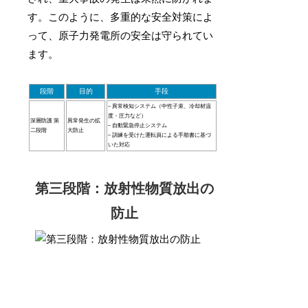
す。このように、多重的な安全対策によ
って、原子力発電所の安全は守られてい
ます。
段階
目的
手段
– 異常検知システム（中性子束、冷却材温
度・圧力など）
深層防護 第
異常発生の拡
– 自動緊急停止システム
二段階
大防止
– 訓練を受けた運転員による手順書に基づ
いた対応
第三段階：放射性物質放出の
防止