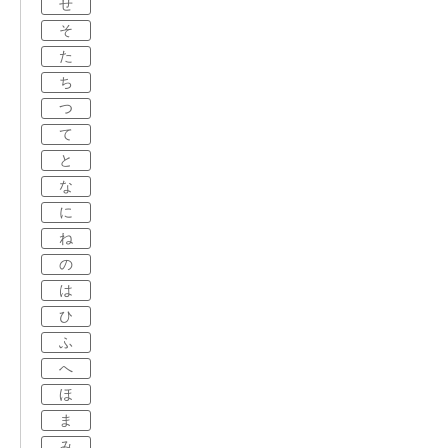
せ
そ
た
ち
つ
て
と
な
に
ね
の
は
ひ
ふ
へ
ほ
ま
み