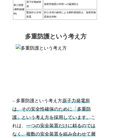
原子炉格納容
放射性物質の外部への漏洩防止
第三段階
器
(燃料損傷
緊急炉心冷却
炉心冷却の維持による燃料過熱防止、放射性物
時)
装置
質発生抑制
多重防護という考え方
– 多重防護という考え方
原子力発電所
は、その安全性確保のために「多重防
護」という考え方を採用しています。
こ
れは、
一つの安全装置だけに頼るのでは
なく、複数の安全装置を組み合わせて層