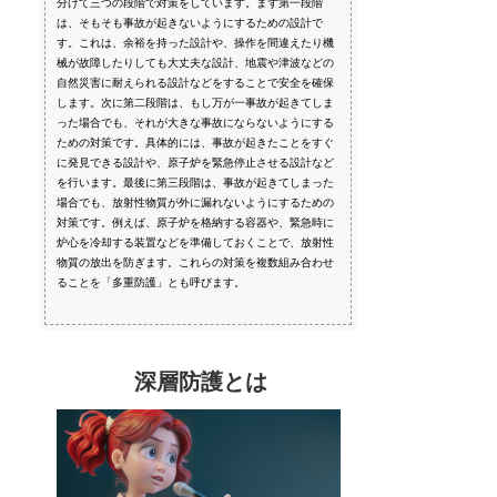
分けて三つの段階で対策をしています。まず第一段階
は、そもそも事故が起きないようにするための設計で
す。これは、余裕を持った設計や、操作を間違えたり機
械が故障したりしても大丈夫な設計、地震や津波などの
自然災害に耐えられる設計などをすることで安全を確保
します。次に第二段階は、もし万が一事故が起きてしま
った場合でも、それが大きな事故にならないようにする
ための対策です。具体的には、事故が起きたことをすぐ
に発見できる設計や、原子炉を緊急停止させる設計など
を行います。最後に第三段階は、事故が起きてしまった
場合でも、放射性物質が外に漏れないようにするための
対策です。例えば、原子炉を格納する容器や、緊急時に
炉心を冷却する装置などを準備しておくことで、放射性
物質の放出を防ぎます。これらの対策を複数組み合わせ
ることを「多重防護」とも呼びます。
深層防護とは