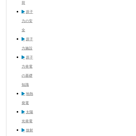
荷
原子
力の安
全
原子
力施設
原子
力発電
の基礎
知識
地熱
発電
太陽
光発電
放射