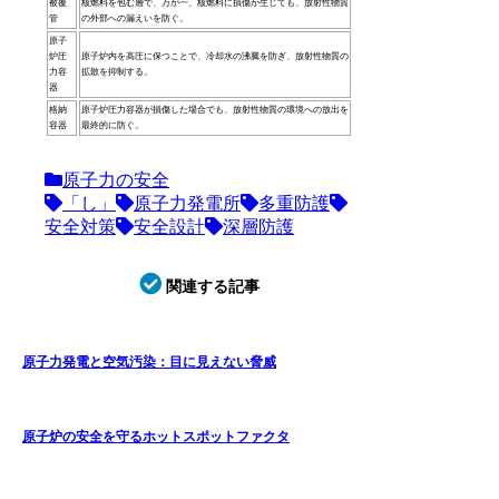
被覆
核燃料を包む層で、万が一、核燃料に損傷が生じても、放射性物質
管
の外部への漏えいを防ぐ。
原子
炉圧
原子炉内を高圧に保つことで、冷却水の沸騰を防ぎ、放射性物質の
力容
拡散を抑制する。
器
格納
原子炉圧力容器が損傷した場合でも、放射性物質の環境への放出を
容器
最終的に防ぐ。
原子力の安全
「し」
原子力発電所
多重防護
安全対策
安全設計
深層防護
関連する記事
原子力発電と空気汚染：目に見えない脅威
原子炉の安全を守るホットスポットファクタ