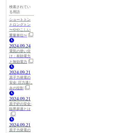
検索されてい
る用語
ショートトン
とロングトン
〜ややこしい
重量単位〜
2024.09.24
電気の使い分
け：有効電力
と無効電力
2024.09.21
原子力発電の
安全: 圧力逃し
弁の役割
2024.09.21
原子炉の安全:
臨界超過とは
2024.09.21
原子力発電の