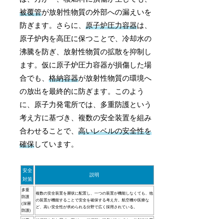
被覆管
が放射性物質の外部への漏えいを
防ぎます。さらに、
原子炉圧力容器
は、
原子炉内を高圧に保つことで、冷却水の
沸騰を防ぎ、放射性物質の拡散を抑制し
ます。仮に原子炉圧力容器が損傷した場
合でも、
格納容器
が放射性物質の環境へ
の放出を最終的に防ぎます。このよう
に、原子力発電所では、多重防護という
考え方に基づき、複数の安全装置を組み
合わせることで、
高いレベルの安全性を
確保
しています。
安全
説明
対策
多重
複数の安全装置を層状に配置し、一つの装置が機能しなくても、他
防護
の装置が機能することで安全を確保する考え方。航空機や医療な
(深層
ど、高い安全性が求められる分野で広く採用されている。
防護)