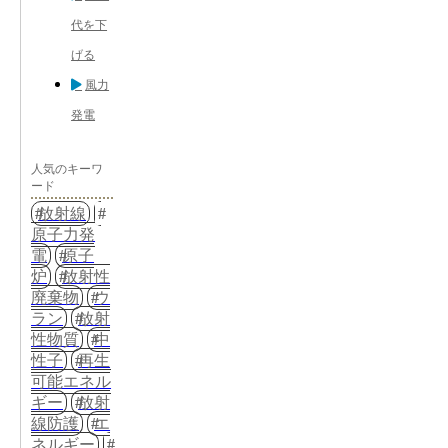
代を下
げる
風力
発電
人気のキーワ
ード
放射線
原子力発
電
原子
炉
放射性
廃棄物
ウ
ラン
放射
性物質
中
性子
再生
可能エネル
ギー
放射
線防護
エ
ネルギー