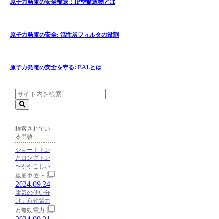
原子力発電の安全輸送：IP型輸送物とは
原子力発電の安全: 活性炭フィルタの役割
原子力発電の安全を守る: EALとは
検索されてい
る用語
ショートトン
とロングトン
〜ややこしい
重量単位〜
2024.09.24
電気の使い分
け：有効電力
と無効電力
2024.09.21