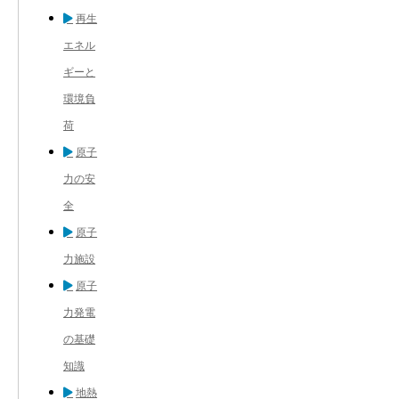
再生
エネル
ギーと
環境負
荷
原子
力の安
全
原子
力施設
原子
力発電
の基礎
知識
地熱