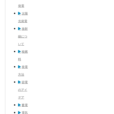
発電
太陽
光発電
放射
線につ
いて
核燃
料
発電
方法
節電
のアイ
デア
蓄電
電気