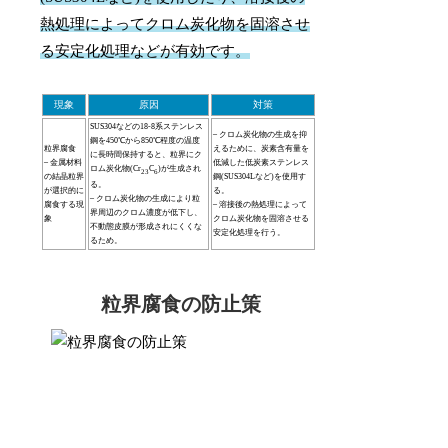
熱処理によってクロム炭化物を固溶させ
る安定化処理などが有効です。
現象
原因
対策
SUS304などの18-8系ステンレス
– クロム炭化物の生成を抑
鋼を450℃から850℃程度の温度
粒界腐食
えるために、炭素含有量を
に長時間保持すると、粒界にク
– 金属材料
低減した低炭素ステンレス
ロム炭化物(Cr
C
)が生成され
23
6
の結晶粒界
鋼(SUS304Lなど)を使用す
る。
が選択的に
る。
– クロム炭化物の生成により粒
腐食する現
– 溶接後の熱処理によって
界周辺のクロム濃度が低下し、
象
クロム炭化物を固溶させる
不動態皮膜が形成されにくくな
安定化処理を行う。
るため。
粒界腐食の防止策