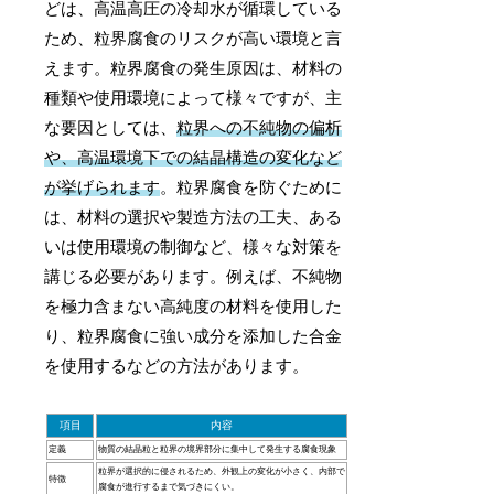
どは、高温高圧の冷却水が循環している
ため、粒界腐食のリスクが高い環境と言
えます。粒界腐食の発生原因は、材料の
種類や使用環境によって様々ですが、主
な要因としては、
粒界への不純物の偏析
や、高温環境下での結晶構造の変化など
が挙げられます
。粒界腐食を防ぐために
は、材料の選択や製造方法の工夫、ある
いは使用環境の制御など、様々な対策を
講じる必要があります。例えば、不純物
を極力含まない高純度の材料を使用した
り、粒界腐食に強い成分を添加した合金
を使用するなどの方法があります。
項目
内容
定義
物質の結晶粒と粒界の境界部分に集中して発生する腐食現象
粒界が選択的に侵されるため、外観上の変化が小さく、内部で
特徴
腐食が進行するまで気づきにくい。