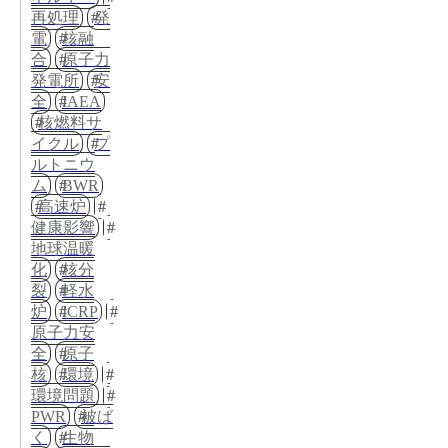
再処理
発
電
核融
合
原子力
発電所
安
全
IAEA
核燃料サ
イクル
プ
ルトニウ
ム
BWR
高速炉
健康影響
地球温暖
化
核分
裂
軽水
炉
ICRP
原子力安
全
原子
核
環境
環境問題
PWR
被ば
く
生物