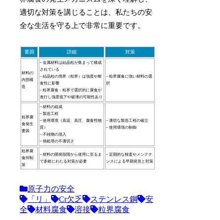
適切な対策を講じることは、私たちの安
全な生活を守る上で非常に重要です。
要因
詳細
対策
– 金属材料は結晶粒が集まって構成
されている
材料の
– 結晶粒の境界（粒界）は強度や耐
– 粒界腐食に強い材料の選
内部構
食性に影響
択
造
– 粒界腐食：粒界で選択的に腐食が
進行し強度低下や破壊の可能性あり
– 材料の組成
– 製造工程
粒界腐
– 使用環境（高温、高圧、腐食性物
– 適切な製造工程の確立
食発生
質）
– 使用環境の制御
要因
– 不純物の混入
– 熱処理の不適切さ
粒界腐
– 材料の開発段階から使用に至るま
– 定期的な検査やメンテナ
食抑制
で多岐にわたる対策が必要
ンスによる早期発見と対策
策
原子力の安全
「リ」
Cr欠乏
ステンレス鋼
安
全
材料腐食
溶接
粒界腐食