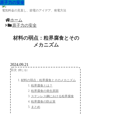
原子力の安全
原子力の安全
原子力の安全
原子力の安全
原子力の安全
原子力の安全
原子力の安全
原子力の安全
原子力の安全
電気料金の見直し、節電のアイデア、発電方法
ホーム
原子力の安全
材料の弱点：粒界腐食とその
メカニズム
2024.09.21
目次
材料の弱点：粒界腐食とそのメカニズム
粒界腐食とは？
粒界腐食の発生原因
ステンレス鋼における粒界腐食
粒界腐食の防止策
まとめ