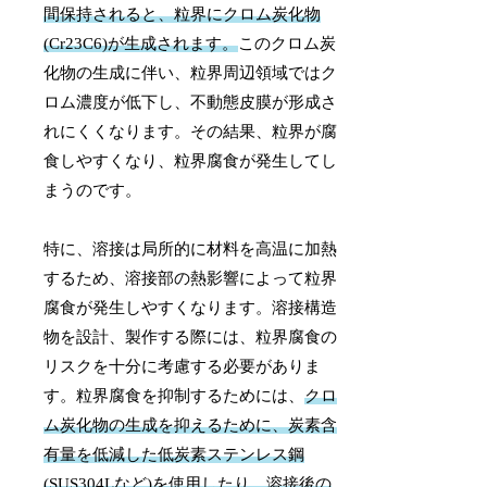
間保持されると、粒界にクロム炭化物
(Cr23C6)が生成されます。
このクロム炭
化物の生成に伴い、粒界周辺領域ではク
ロム濃度が低下し、不動態皮膜が形成さ
れにくくなります。その結果、粒界が腐
食しやすくなり、粒界腐食が発生してし
まうのです。
特に、溶接は局所的に材料を高温に加熱
するため、溶接部の熱影響によって粒界
腐食が発生しやすくなります。溶接構造
物を設計、製作する際には、粒界腐食の
リスクを十分に考慮する必要がありま
す。粒界腐食を抑制するためには、
クロ
ム炭化物の生成を抑えるために、炭素含
有量を低減した低炭素ステンレス鋼
(SUS304Lなど)を使用したり、溶接後の