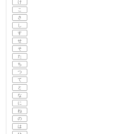
け
こ
さ
し
す
せ
そ
た
ち
つ
て
と
な
に
ね
の
は