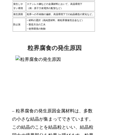
発生しや
ステンレス鋼などの金属材料において、高温環境下
すい環境
（例：原子力発電所の配管など）
発生原因
粒界への不純物の偏析、高温環境下での結晶構造の変化など。
– 材料の選択（高純度材料、耐粒界腐食性合金など）
防止策
– 製造方法の工夫
– 使用環境の制御
粒界腐食の発生原因
– 粒界腐食の発生原因金属材料は、多数
の小さな結晶が集まってできています。
この結晶のことを結晶粒といい、結晶粒