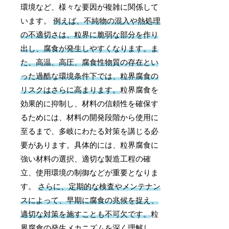
環境など、様々な要因が複雑に関係して
います。
例えば、不純物の混入や熱処理
の不適切さは、粒界に脆弱な部分を作り
出し、腐食が発生しやすくなります。ま
た、高温、高圧、腐食性物質の存在とい
った過酷な環境条件下では、粒界腐食の
リスクはさらに高まります。
粒界腐食を
効果的に抑制し、材料の信頼性を確保す
るためには、材料の開発段階から使用に
至るまで、多岐にわたる対策を講じる必
要があります。具体的には、粒界腐食に
強い材料の選択、適切な製造工程の確
立、使用環境の制御などが重要となりま
す。
さらに、定期的な検査やメンテナン
スによって、早期に腐食の兆候を捉え、
適切な対策を施すことも不可欠です。
粒
界腐食の発生メカニズムを深く理解し、