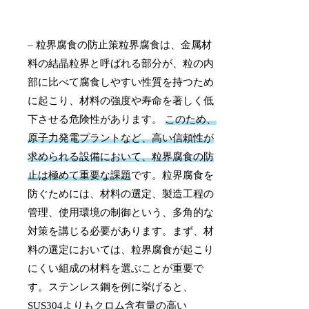
– 粒界腐食の防止策粒界腐食は、金属材
料の結晶粒界と呼ばれる部分が、粒の内
部に比べて腐食しやすい性質を持つため
に起こり、材料の強度や寿命を著しく低
下させる危険性があります。
このため、
原子力発電プラントなど、高い信頼性が
求められる設備において、粒界腐食の防
止は極めて重要な課題
です。粒界腐食を
防ぐためには、材料の選定、製造工程の
管理、使用環境の制御という、多角的な
対策を講じる必要があります。まず、材
料の選定においては、粒界腐食が起こり
にくい組成の材料を選ぶことが重要で
す。ステンレス鋼を例に挙げると、
SUS304よりもクロム含有量の高い