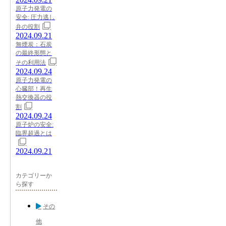
原子力発電の
安全: 圧力逃し
弁の役割
2024.09.21
無煙炭：石炭
の最終形態と
その利用法
2024.09.24
原子力発電の
心臓部！再生
熱交換器の役
割
2024.09.24
原子炉の安全:
臨界超過とは
2024.09.21
カテゴリーか
ら探す
その
他