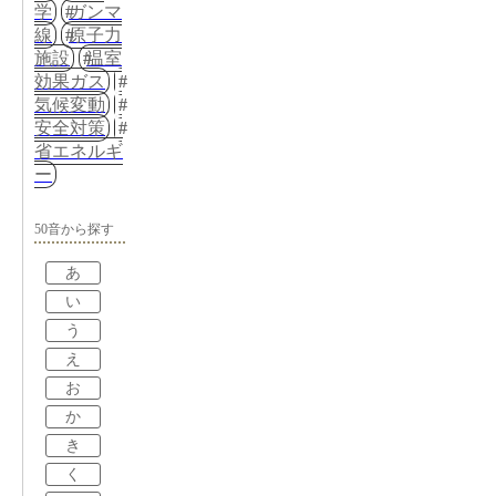
学
ガンマ
線
原子力
施設
温室
効果ガス
気候変動
安全対策
省エネルギ
ー
50音から探す
あ
い
う
え
お
か
き
く