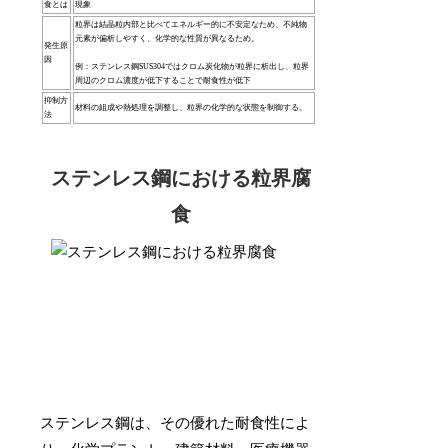
食とは
現象
粒界は結晶粒内部と比べてエネルギー的に不安定なため、不純物
元素が偏析しやすく、化学的な性質が異なるため。
発生原
因
例：ステンレス鋼SUS304ではクロム炭化物が粒界に析出し、粒界
周辺のクロム濃度が低下することで耐食性が低下
抑制方
材料の組成や熱処理を調整し、粒界の化学的な状態を制御する。
法
ステンレス鋼における粒界腐
食
ステンレス鋼は、その優れた耐食性によ