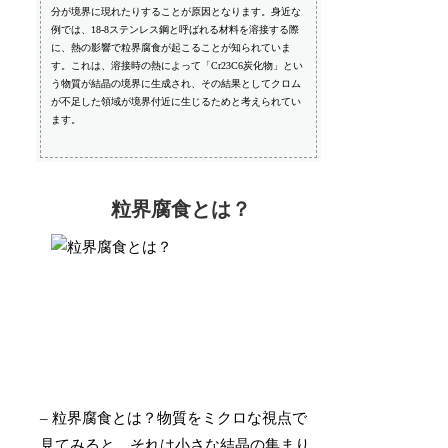
分が境界に現れたりすることが原因となります。身近な
例では、18-8ステンレス鋼と呼ばれる材料を溶接する際
に、熱の影響で粒界腐食が起こることが知られていま
す。これは、溶接時の熱によって「Cr23C6炭化物」とい
う物質が結晶の境界に生成され、その結果としてクロム
が不足した領域が境界付近に生じるためと考えられてい
ます。
粒界腐食とは？
– 粒界腐食とは？物質をミクロな視点で
見てみると、それは小さな結晶の集まり