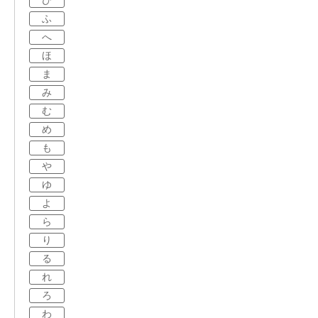
ひ
ふ
へ
ほ
ま
み
む
め
も
や
ゆ
よ
ら
り
る
れ
ろ
わ