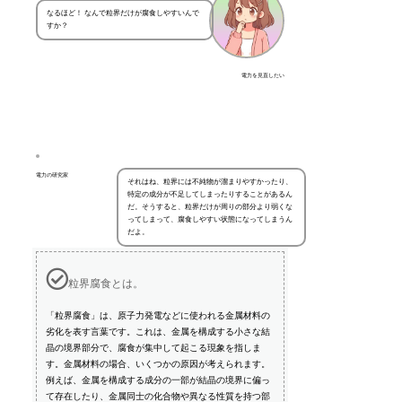
なるほど！ なんで粒界だけが腐食しやすいんで
すか？
電力を見直したい
電力の研究家
それはね、粒界には不純物が溜まりやすかったり、
特定の成分が不足してしまったりすることがあるん
だ。そうすると、粒界だけが周りの部分より弱くな
ってしまって、腐食しやすい状態になってしまうん
だよ。
粒界腐食とは。
「粒界腐食」は、原子力発電などに使われる金属材料の
劣化を表す言葉です。これは、金属を構成する小さな結
晶の境界部分で、腐食が集中して起こる現象を指しま
す。金属材料の場合、いくつかの原因が考えられます。
例えば、金属を構成する成分の一部が結晶の境界に偏っ
て存在したり、金属同士の化合物や異なる性質を持つ部