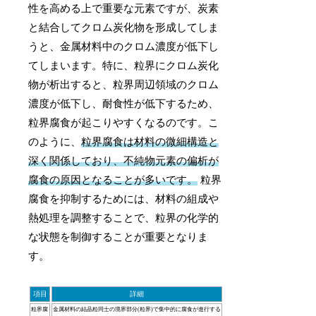
性を高める上で重要な元素ですが、炭素
と結合してクロム炭化物を形成してしま
うと、金属材料中のクロム濃度が低下し
てしまいます。特に、粒界にクロム炭化
物が析出すると、粒界周辺領域のクロム
濃度が低下し、耐食性が低下するため、
粒界腐食が起こりやすくなるのです。こ
のように、
粒界腐食は材料の微細構造と
深く関係しており、不純物元素の偏析が
腐食の原因となることが多いです。
粒界
腐食を抑制するためには、材料の組成や
熱処理を調整することで、粒界の化学的
な状態を制御することが重要となりま
す。
項目
詳細
粒界腐
金属材料の結晶粒同士の境界部分(粒界)で集中的に腐食が進行する