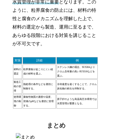
水質管理が非常に重要
となります。この
ように、粒界腐食の防止には、材料の特
性と腐食のメカニズムを理解した上で、
材料の選定から製造、運用に至るまで、
あらゆる段階における対策を講じること
が不可欠です。
対策
詳細
例
ステンレス鋼の場合、SUS304より
材料の
粒界腐食が起こりにくい組
クロム含有量の高いSUS316などを
選定
成の材料を選ぶ。
選ぶ。
製造工
熱処理の条件などを適切に
冷却速度を速くすることで、クロム
程の管
制御する。
炭化物の析出を抑制する。
理
使用環
腐食性物質の濃度や温度、
原子炉のような高温高圧水環境では
境の制
溶液のpHなどを適切に管理
水質管理が重要となる。
御
する。
まとめ