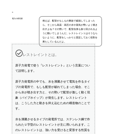
電力の研究家
例えば、配管がもしもの事故で破損してしまった
ら、そこから高温・高圧の水や蒸気が勢いよく噴き
出すよね？その勢いで、配管自身も振り回されるよ
うに動いてしまうんだ。レストレイントはそうなら
ないように、配管をしっかりと固定しておく役割を
果たしているんだよ。
レストレイントとは。
原子力発電で使う『レストレイント』という言葉につい
て説明します。
原子力発電所の中でも、水を沸騰させて電気を作るタイ
プの発電所で、もしも配管が破れてしまった場合、そこ
から水が噴き出す力と、その勢いで配管が激しく動く現
象（パイプホイップ）が発生します。レストレイント
は、こうした力と動きを抑え込むための構造物のことで
す。
水を沸騰させるタイプの発電所では、ステンレス鋼で作
られたＵ字型のレストレイントが主に用いられます。こ
のレストレイントは、強い力を受けると変形する性質を