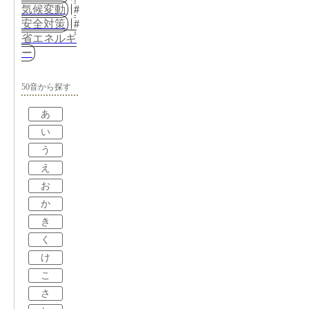
気候変動
安全対策
省エネルギ
ー
50音から探す
あ
い
う
え
お
か
き
く
け
こ
さ