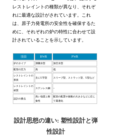
レストレイントの種類が異なり、それぞ
れに最適な設計がされています。これ
は、原子力発電所の安全性を確保するた
めに、それぞれの炉の特性に合わせて設
計されていることを示しています。
項目
BWR
PWR
炉のタイプ
沸騰水型
加圧水型
配管の圧力
高
低
レストレイントの
主にU字型
スリーブ型、ストラット型、U型など
形状
レストレイントの
ステンレス鋼
–
材質
高い強度と耐
配管の配置や振動の大きさなどに応じ
設計の要点
食性
て最適化
設計思想の違い: 塑性設計と弾
性設計