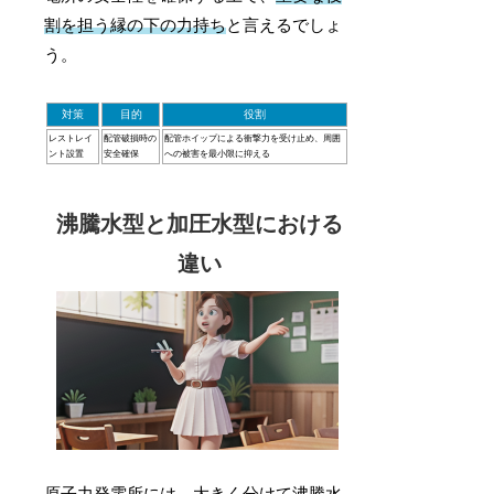
割を担う縁の下の力持ち
と言えるでしょ
う。
対策
目的
役割
レストレイ
配管破損時の
配管ホイップによる衝撃力を受け止め、周囲
ント設置
安全確保
への被害を最小限に抑える
沸騰水型と加圧水型における
違い
原子力発電所には、大きく分けて沸騰水