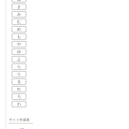
ま
み
む
め
も
や
ゆ
よ
ら
り
る
れ
ろ
わ
サイト作成者