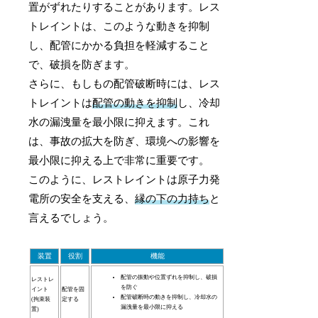
置がずれたりすることがあります。レス
トレイントは、このような動きを抑制
し、配管にかかる負担を軽減すること
で、破損を防ぎます。
さらに、もしもの配管破断時には、レス
トレイントは
配管の動きを抑制
し、冷却
水の漏洩量を最小限に抑えます。これ
は、事故の拡大を防ぎ、環境への影響を
最小限に抑える上で非常に重要です。
このように、レストレイントは原子力発
電所の安全を支える、
縁の下の力持ち
と
言えるでしょう。
装置
役割
機能
配管の振動や位置ずれを抑制し、破損
レストレ
を防ぐ
イント
配管を固
配管破断時の動きを抑制し、冷却水の
(拘束装
定する
漏洩量を最小限に抑える
置)