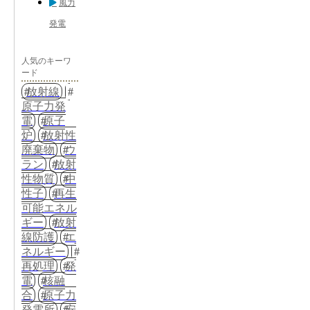
風力
発電
人気のキーワ
ード
放射線
原子力発
電
原子
炉
放射性
廃棄物
ウ
ラン
放射
性物質
中
性子
再生
可能エネル
ギー
放射
線防護
エ
ネルギー
再処理
発
電
核融
合
原子力
発電所
安