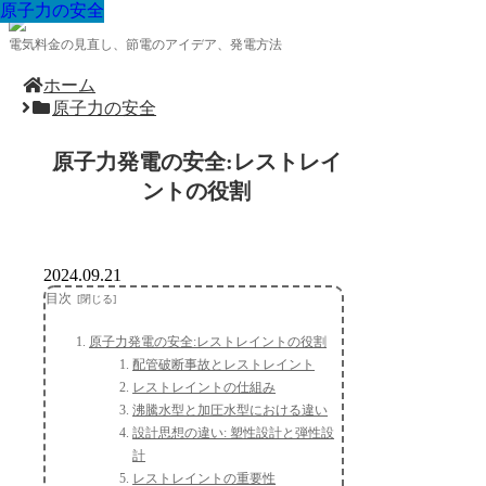
原子力の安全
原子力の安全
原子力の安全
原子力の安全
原子力の安全
原子力の安全
原子力の安全
原子力の安全
原子力の安全
電気料金の見直し、節電のアイデア、発電方法
ホーム
原子力の安全
原子力発電の安全:レストレイ
ントの役割
2024.09.21
目次
原子力発電の安全:レストレイントの役割
配管破断事故とレストレイント
レストレイントの仕組み
沸騰水型と加圧水型における違い
設計思想の違い: 塑性設計と弾性設
計
レストレイントの重要性