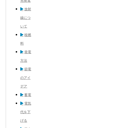
光発電
放射
線につ
いて
核燃
料
発電
方法
節電
のアイ
デア
蓄電
電気
代を下
げる