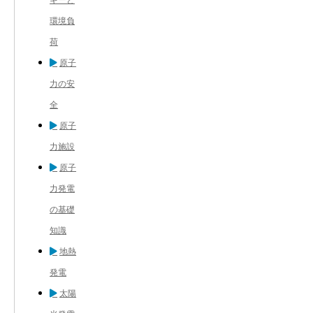
環境負
荷
原子
力の安
全
原子
力施設
原子
力発電
の基礎
知識
地熱
発電
太陽