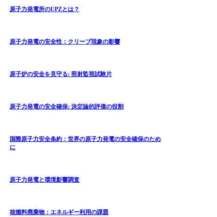
原子力発電所のUPZとは？
原子力発電の安全性：クリープ現象の影響
原子炉の安全を見守る: 照射監視試験片
原子力発電の安全確保: 決定論的評価の役割
国際原子力安全条約：世界の原子力発電の安全確保のため
に
原子力発電と環境影響調査
核燃料廃棄物：エネルギー利用の課題