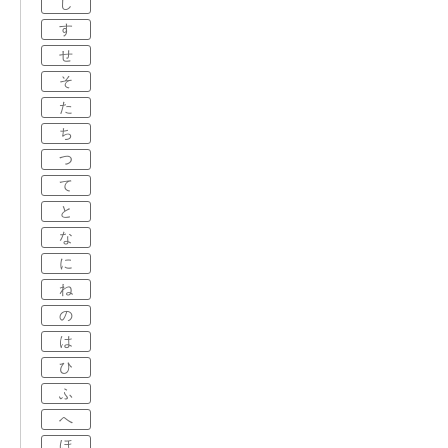
し
す
せ
そ
た
ち
つ
て
と
な
に
ね
の
は
ひ
ふ
へ
ほ