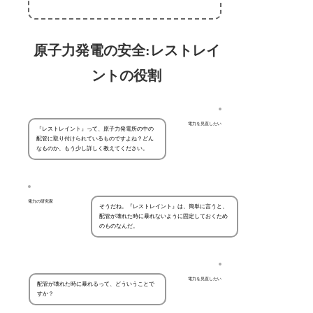
原子力発電の安全:レストレイ
ントの役割
電力を見直したい
『レストレイント』って、原子力発電所の中の
配管に取り付けられているものですよね？どん
なものか、もう少し詳しく教えてください。
電力の研究家
そうだね。『レストレイント』は、簡単に言うと、
配管が壊れた時に暴れないように固定しておくため
のものなんだ。
電力を見直したい
配管が壊れた時に暴れるって、どういうことで
すか？