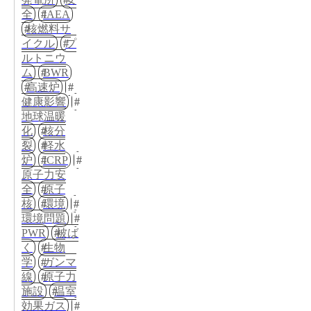
全
IAEA
核燃料サ
イクル
プ
ルトニウ
ム
BWR
高速炉
健康影響
地球温暖
化
核分
裂
軽水
炉
ICRP
原子力安
全
原子
核
環境
環境問題
PWR
被ば
く
生物
学
ガンマ
線
原子力
施設
温室
効果ガス