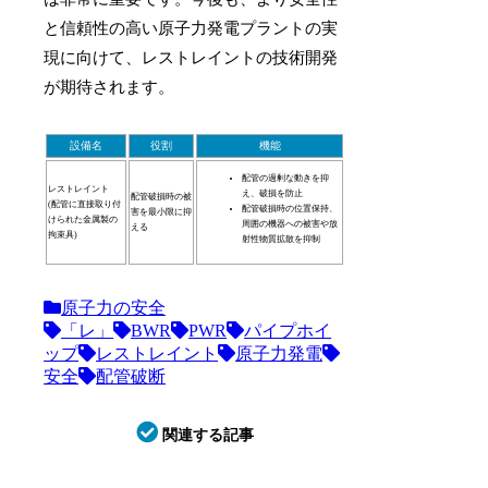
と信頼性の高い原子力発電プラントの実
現に向けて、レストレイントの技術開発
が期待されます。
設備名
役割
機能
配管の過剰な動きを抑
レストレイント
え、破損を防止
配管破損時の被
(配管に直接取り付
配管破損時の位置保持、
害を最小限に抑
けられた金属製の
周囲の機器への被害や放
える
拘束具)
射性物質拡散を抑制
原子力の安全
「レ」
BWR
PWR
パイプホイ
ップ
レストレイント
原子力発電
安全
配管破断
関連する記事