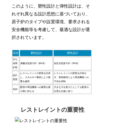
このように、塑性設計と弾性設計は、そ
れぞれ異なる設計思想に基づいており、
原子炉のタイプや設置環境、要求される
安全機能等を考慮して、最適な設計が選
択されています。
項目
塑性設計
弾性設計
主な
採用
沸騰水型原子炉（BWR）
加圧水型原子炉（PWR）
炉型
レストレイントの変形を許容
レストレイントの変形を許容せ
設計
し、エネルギー吸収により衝
ず、形状維持により周辺機器への
思想
撃を緩和
干渉を抑制
配管や周辺機器への被害を最
大きな力を受けたとしても配管の
目的
小限に抑える
位置を正確に保つ
レストレイントの重要性