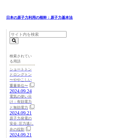
日本の原子力利用の根幹：原子力基本法
検索されてい
る用語
ショートトン
とロングトン
〜ややこしい
重量単位〜
2024.09.24
電気の使い分
け：有効電力
と無効電力
2024.09.21
原子力発電の
安全: 圧力逃し
弁の役割
2024.09.21