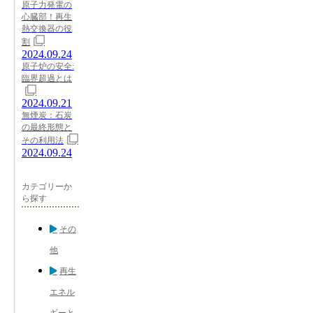
原子力発電の
心臓部！再生
熱交換器の役
割
2024.09.24
原子炉の安全:
臨界超過とは
2024.09.21
無煙炭：石炭
の最終形態と
その利用法
2024.09.24
カテゴリーか
ら探す
その
他
再生
エネル
ギーと